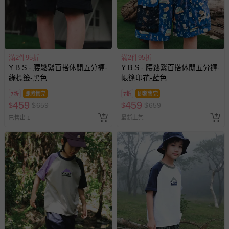
區，可能會無法配送，或須依據商品需加收離島運費。廠商
亦保留出貨與否的權利。離島、偏遠地區、樓層親送等加價
費用，可能會另需加收。
商品實際的配達日期，可於訂單個人資料內的查詢訂單內，
已出貨通知之訊息為主。
滿2件95折
滿2件95折
如您收到商品，請依正常流程檢查是否完好，若商品遇瑕疵
Y B S - 腰鬆緊百搭休閒五分褲-
Y B S - 腰鬆緊百搭休閒五分褲-
情形，您可申請更換新品或退貨，請見：
退貨的辦理流程
。
綠標籤-黑色
帳篷印花-藍色
若您對於會員帳號、商品訂購與資訊、購物流程、付款方
7折
即將售完
7折
即將售完
式、折價券與購物金的使用、退貨及商品運送方式等有疑
459
459
$
$
659
$
$
659
問，你可詳見：
媽咪愛客服中心
。
已售出 1
最新上架
預購商品：預購為海外同步代購，遇缺貨即會通知媽咪並協
助取消退款事宜。
商品如因「價格、組合」等錯誤原因，導致無法安排出貨，
會主動以簡訊及mail通知訂單取消事宜，並將提供適當補
償。