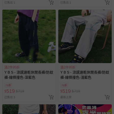
已售出 1
已售出 1
退貨，您可至『查詢訂單』>『已出貨』中查詢該筆訂單，
並點選『我要退貨』即可進行申請。若有相關退貨問題，請
至媽咪愛
LINE@客服ID: @mamilove
我們將依序為您處理
與服務，謝謝。
針對滿件折/滿額贈…等活動，如因部份退貨，而該訂單保
留商品未達活動門檻，將以原價計算，活動贈品亦需一併退
回。
部分商品依據消費者保護法的規定，不適用七天鑑賞期/猶
豫期範圍：
滿2件95折
滿2件95折
易於腐敗、保存期限較短或解約時即將逾期（例如生鮮
Y B S - 涼感速乾休閒長褲/防蚊
Y B S - 涼感速乾休閒長褲/防蚊
商品、食品等）。
褲-線條撞色-深藍色
褲-線條撞色-淺藍色
客製化商品（例如客製生日書、姓名貼等）。
72折
72折
報紙、期刊或雜誌（惟書籍如經拆封、使用，則酌收整
519
519
$
$
719
$
$
719
新費用）。
已售出 3
最新上架
經消費者拆封之影音商品或電腦軟體（例如 DVD、CD
等）。