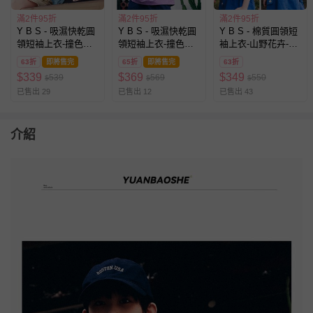
滿2件95折
滿2件95折
滿2件95折
Y B S - 吸濕快乾圓
Y B S - 吸濕快乾圓
Y B S - 棉質圓領短
領短袖上衣-撞色口
領短袖上衣-撞色口
袖上衣-山野花卉-杏
袋-綠色
袋-紫色
色
63折
即將售完
65折
即將售完
63折
$
339
$
369
$
349
539
569
550
$
$
$
已售出 29
已售出 12
已售出 43
介紹