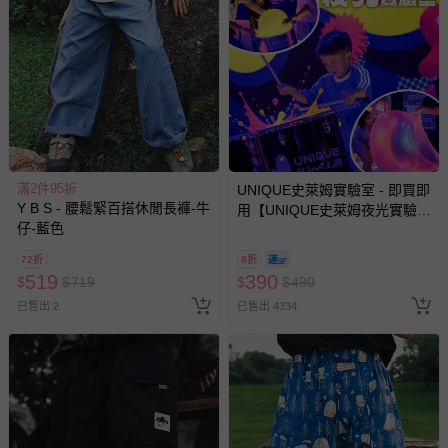
非以有形媒介提供之數位內容或一經提供即為完成之線
上服務，經消費者事先同意始提供（例如線上課程、遊
戲或活動點數等）。
已拆封之以下類型商品：
-個人衛生用品（例如尿布、貼身衣物、泳裝、襪子、地
墊、寢具類等）。
-新生兒親膚衣物（嬰幼兒包巾與背巾、包屁衣、學習
褲、紗布衣等）。
滿2件95折
UNIQUE史萊姆實驗室 - 即買即
-接觸性孕哺產品（奶嘴、奶瓶、擠乳器、哺乳衣、托腹
Y B S - 腰鬆緊百搭休閒長褲-牛
用【UNIQUE史萊姆夜光實驗室
帶束縛衣、餐搖椅等）。
仔-藍色
@ 台北科教館 】2026/6/11-
-其他原廠盒裝商品封口處已貼上「不可拆封」，或具警
8/30 (電子票券，於展期現場憑
示字句等說明貼紙、封條者。
72折
8折
訂單編號兌換，逾期作廢) (大
519
390
$
$
719
$
$
490
國際航空、客運、訂房等服務。
人小孩均一價(3歲以上需購票))
已售出 2
已售出 4334
相關的退換貨辦理流程，可詳見：
退換貨 & 退款問題
其他常見問題：
運送服務：目前提供的運送僅限台灣本島。如您位於離島地