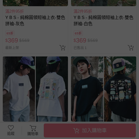
滿2件95折
滿2件95折
Y B S - 純棉圓領短袖上衣-雙色
Y B S - 純棉圓領短袖上衣-雙色
拼袖-灰色
拼袖-白色
65折
65折
369
369
$
$
569
$
$
569
最新上架
已售出 1
滿2件95折
滿2件95折
加入購物車
Y B S - 棉質圓領短袖上衣-手繪
Y B S - 棉質圓領短袖上衣-手繪
追蹤
購物車
登山印花-白色
登山印花-黑色