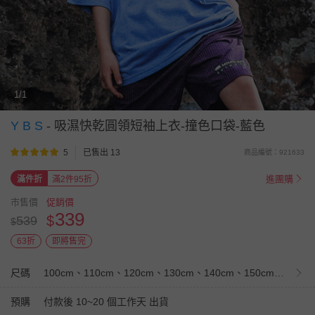
1/1
Y B S
-
吸濕快乾圓領短袖上衣-撞色口袋-藍色
5
已售出 13
商品編號：921633
進團購
滿件折
滿2件95折
市售價
促銷價
339
$
539
$
63折
即將售完
尺碼
100cm、110cm、120cm、130cm、140cm、150cm、160cm
預購
付款後 10~20 個工作天 出貨