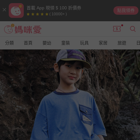
首載 App 現領 $ 100 折價券
點我領券
( 10000+ )
分類
首頁
嬰幼
童裝
玩具
家居
旅遊