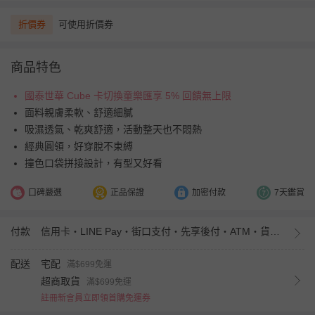
折價券
可使用折價券
商品特色
國泰世華 Cube 卡切換童樂匯享 5% 回饋無上限
面料親膚柔軟、舒適細膩
吸濕透氣、乾爽舒適，活動整天也不悶熱
經典圓領，好穿脫不束縛
撞色口袋拼接設計，有型又好看
口碑嚴選
正品保證
加密付款
7天鑑賞
付款
信用卡・LINE Pay・街口支付・先享後付・ATM・貨到付款・iPASS MONEY
配送
宅配
滿$699免運
超商取貨
滿$699免運
註冊新會員立即領首購免運券