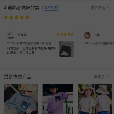
4 則熱心媽咪評論
更多評價
真實承諾
鄭雁雁
小雅
Y B S - 吸濕快乾圓領短袖上衣-撞色口
Y B S - 吸濕快乾圓領
袋-綠色
後印花-寶藍
材質舒適，但標籤看起來就是淘寶貨
的感覺，還是很失望⋯
更多推薦商品
看更多