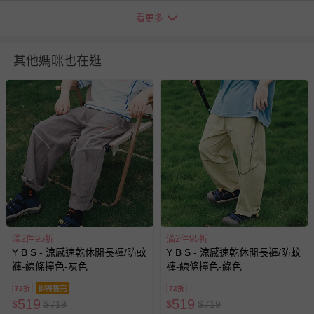
看更多
其他媽咪也在逛
＊本商品銷往多個國家，因應日本市場，宣傳素材為日文呈
現，敬請理解。如對此有所介意，建議謹慎下單。
退換貨須知
您所購買的商品享有7天的鑑賞期／猶豫期權益，但此期間
滿2件95折
滿2件95折
並非試用期，您所退回的商品必須是未經使用的全新狀態，
Y B S - 涼感速乾休閒長褲/防蚊
Y B S - 涼感速乾休閒長褲/防蚊
包含完整包裝、配件、說明文件及贈品等。
褲-線條撞色-灰色
褲-線條撞色-綠色
72折
即將售完
72折
如需退換貨，請於收到商品7天（含例假日內提出），如為
519
519
$
$
719
$
$
719
瑕疵退換貨所產生的運費，將由媽咪愛負責處理，若非瑕疵