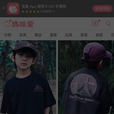
首載 App 現領 $ 100 折價券
點我領券
( 10000+ )
分類
首頁
嬰幼
童裝
玩具
家居
旅遊