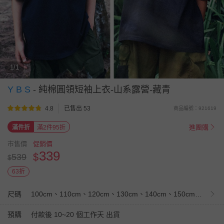
1/1
Y B S
-
純棉圓領短袖上衣-山系露營-藏青
4.8
已售出 53
商品編號：921619
進團購
滿件折
滿2件95折
市售價
促銷價
339
$
539
$
63折
尺碼
100cm、110cm、120cm、130cm、140cm、150cm、160cm
預購
付款後 10~20 個工作天 出貨