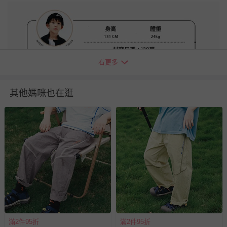
看更多
其他媽咪也在逛
＊本商品銷往多個國家，因應日本市場，宣傳素材為日文呈
現，敬請理解。如對此有所介意，建議謹慎下單。
退換貨須知
您所購買的商品享有7天的鑑賞期／猶豫期權益，但此期間
滿2件95折
滿2件95折
並非試用期，您所退回的商品必須是未經使用的全新狀態，