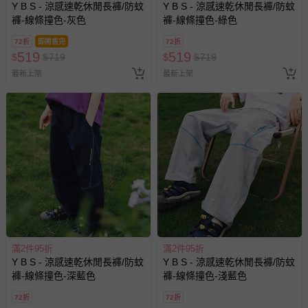
Y B S - 涼感速乾休閒長褲/防蚊
Y B S - 涼感速乾休閒長褲/防蚊
包含完整包裝、配件、說明文件及贈品等。
褲-線條撞色-灰色
褲-線條撞色-綠色
72折
即將售完
72折
如需退換貨，請於收到商品7天（含例假日內提出），如為
519
519
$
$
719
$
$
719
瑕疵退換貨所產生的運費，將由媽咪愛負責處理，若非瑕疵
最新上架
最新上架
退貨，您可至『查詢訂單』>『已出貨』中查詢該筆訂單，
並點選『我要退貨』即可進行申請。若有相關退貨問題，請
至媽咪愛
LINE@客服ID: @mamilove
我們將依序為您處理
與服務，謝謝。
針對滿件折/滿額贈…等活動，如因部份退貨，而該訂單保
留商品未達活動門檻，將以原價計算，活動贈品亦需一併退
回。
部分商品依據消費者保護法的規定，不適用七天鑑賞期/猶
豫期範圍：
滿2件95折
滿2件95折
易於腐敗、保存期限較短或解約時即將逾期（例如生鮮
Y B S - 涼感速乾休閒長褲/防蚊
Y B S - 涼感速乾休閒長褲/防蚊
商品、食品等）。
褲-線條撞色-深藍色
褲-線條撞色-淺藍色
客製化商品（例如客製生日書、姓名貼等）。
72折
72折