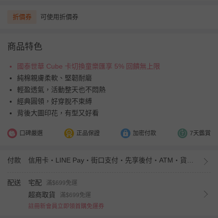
折價券
可使用折價券
商品特色
國泰世華 Cube 卡切換童樂匯享 5% 回饋無上限
純棉親膚柔軟、堅韌耐磨
輕盈透氣，活動整天也不悶熱
經典圓領，好穿脫不束縛
背後大圖印花，有型又好看
口碑嚴選
正品保證
加密付款
7天鑑賞
付款
信用卡・LINE Pay・街口支付・先享後付・ATM・貨到付款・iPASS MONEY
配送
宅配
滿$699免運
超商取貨
滿$699免運
註冊新會員立即領首購免運券