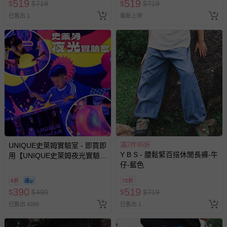
報紙、期刊或雜誌（惟書籍如經拆封、使用，則酌收整
519
519
$
$
719
$
$
719
新費用）。
已售出 1
最新上架
經消費者拆封之影音商品或電腦軟體（例如 DVD、CD
等）。
非以有形媒介提供之數位內容或一經提供即為完成之線
上服務，經消費者事先同意始提供（例如線上課程、遊
戲或活動點數等）。
已拆封之以下類型商品：
-個人衛生用品（例如尿布、貼身衣物、泳裝、襪子、地
墊、寢具類等）。
-新生兒親膚衣物（嬰幼兒包巾與背巾、包屁衣、學習
褲、紗布衣等）。
滿2件95折
UNIQUE史萊姆實驗室 - 即買即
-接觸性孕哺產品（奶嘴、奶瓶、擠乳器、哺乳衣、托腹
Y B S - 腰鬆緊百搭休閒長褲-牛
用【UNIQUE史萊姆夜光實驗室
帶束縛衣、餐搖椅等）。
仔-藍色
@ 台北科教館 】2026/6/11-
-其他原廠盒裝商品封口處已貼上「不可拆封」，或具警
8/30 (電子票券，於展期現場憑
示字句等說明貼紙、封條者。
8折
72折
訂單編號兌換，逾期作廢) (大
390
519
$
$
490
$
$
719
國際航空、客運、訂房等服務。
人小孩均一價(3歲以上需購票))
已售出 4265
已售出 1
相關的退換貨辦理流程，可詳見：
退換貨 & 退款問題