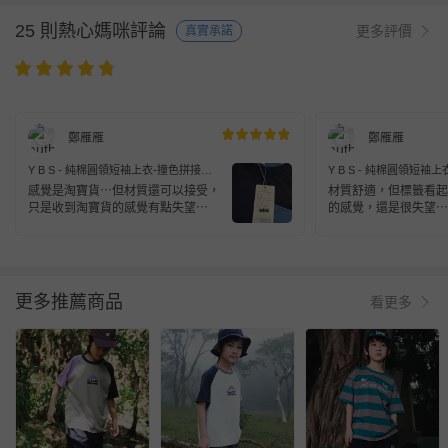
25 則熱心媽咪評論
更多評價
真實承諾
鄭雁雁
鄭雁雁
Y B S - 純棉圓領短袖上衣-撞色拼接口
Y B S - 純棉圓領短袖
袋-藏青色
綠色
感覺是淘寶貨⋯但材質還可以接受，
材質舒適，但標籤看起
只是收到淘寶貨的感覺有點失望⋯
的感覺，還是很失望⋯
更多推薦商品
看更多