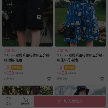
其他常見問題：
運送服務：目前提供的運送僅限台灣本島。如您位於離島地
區，可能會無法配送，或須依據商品需加收離島運費。廠商
亦保留出貨與否的權利。離島、偏遠地區、樓層親送等加價
費用，可能會另需加收。
商品實際的配達日期，可於訂單個人資料內的查詢訂單內，
已出貨通知之訊息為主。
滿2件95折
滿2件95折
如您收到商品，請依正常流程檢查是否完好，若商品遇瑕疵
Y B S - 腰鬆緊百搭休閒五分褲-
Y B S - 腰鬆緊百搭休閒五分褲-
情形，您可申請更換新品或退貨，請見：
退貨的辦理流程
。
綠標籤-黑色
帳篷印花-藍色
若您對於會員帳號、商品訂購與資訊、購物流程、付款方
7折
即將售完
7折
即將售完
式、折價券與購物金的使用、退貨及商品運送方式等有疑
459
459
$
$
659
$
$
659
問，你可詳見：
媽咪愛客服中心
。
已售出 1
最新上架
預購商品：預購為海外同步代購，遇缺貨即會通知媽咪並協
助取消退款事宜。
商品如因「價格、組合」等錯誤原因，導致無法安排出貨，
加入購物車
會主動以簡訊及mail通知訂單取消事宜，並將提供適當補
追蹤
購物車
償。