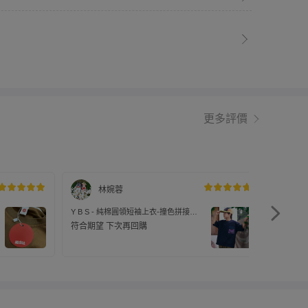
更多評價
林婉蓉
Y B S - 純棉圓領短袖上衣-撞色拼接口
Y B S
袋-藏青色
袋-藏青
符合期望 下次再回購
比預期
式都和
購！