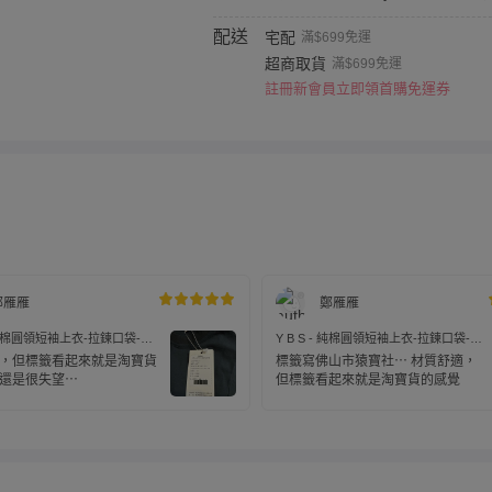
配送
宅配
滿$699免運
超商取貨
滿$699免運
註冊新會員立即領首購免運券
鄭雁雁
鄭雁雁
 - 純棉圓領短袖上衣-拉鍊口袋-灰
Y B S - 純棉圓領短袖上衣-拉鍊口袋-咖
色
，但標籤看起來就是淘寶貨
標籤寫佛山市猿寶社⋯ 材質舒適，
還是很失望⋯
但標籤看起來就是淘寶貨的感覺