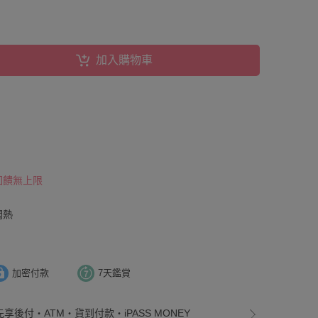
加入購物車
 回饋無上限
悶熱
加密付款
7天鑑賞
先享後付・ATM・貨到付款・iPASS MONEY