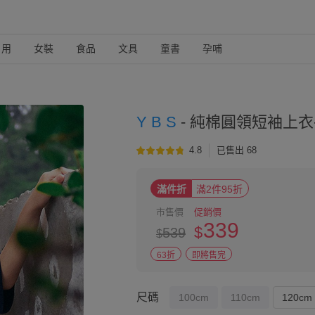
日用
女裝
食品
文具
童書
孕哺
Y B S
-
純棉圓領短袖上衣
4.8
已售出 68
滿件折
滿2件95折
市售價
促銷價
339
$
539
$
63折
即將售完
尺碼
100cm
110cm
120cm