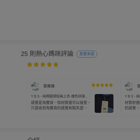
25 則熱心媽咪評論
真實承諾
鄭雁雁
Y B S - 純棉圓領短袖上衣-撞色拼接口
Y B S
袋-藏青色
綠色
感覺是淘寶貨⋯但材質還可以接受，
材質舒適
只是收到淘寶貨的感覺有點失望⋯
的感覺，