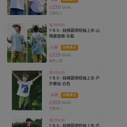
63折
即將售完
339
$539
$
已售出 2
滿2件95折
Y B S - 純棉圓領短袖上衣-山
隅露營趣-灰藍
63折
即將售完
339
$539
$
最新上架
滿2件95折
Y B S - 純棉圓領短袖上衣-戶
外攀岩-白色
65折
即將售完
369
$569
$
已售出 1
滿2件95折
Y B S - 純棉圓領短袖上衣-戶