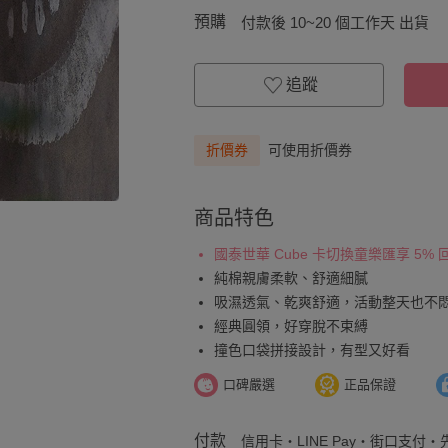
預購
付款後 10~20 個工作天 出貨
追蹤
折價券
可使用折價券
商品特色
國泰世華 Cube 卡切換童樂匯享 5%
純棉親膚柔軟、舒適細膩
吸濕透氣、乾爽舒適，活動整天也不
經典圓領，好穿脫不束縛
撞色口袋拼接設計，有型又好看
口碑嚴選
正品保證
付款
信用卡・LINE Pay・街口支付・