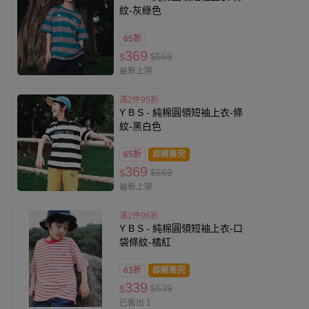
紋-灰綠色
65折
369
$569
$
最新上架
滿2件95折
Y B S - 純棉圓領短袖上衣-條
紋-黑白色
65折
即將售完
369
$569
$
最新上架
滿2件95折
Y B S - 純棉圓領短袖上衣-口
袋條紋-橘紅
63折
即將售完
339
$539
$
已售出 1