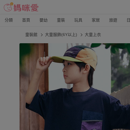
分類
首頁
嬰幼
童裝
玩具
家居
旅遊
童裝館
大童服飾(6Y以上)
大童上衣