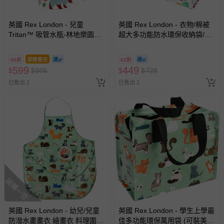
非以有形媒介提供之數位內容或一經提供即為完成之線
上服務，經消費者事先同意始提供（例如線上課程、遊
英國 Rex London - 兒童
英國 Rex London - 衣物/棉被
Tritan™ 吸管水瓶-林地樂園
戲或活動點數等）。
超大多功能防水環保收納袋/萬
(500ml)
用袋-恐龍寶寶
已拆封之以下類型商品：
-個人衛生用品（例如尿布、貼身衣物、泳裝、襪子、地
66折
即將售完
62折
599
449
$
$
905
$
$
728
墊、寢具類等）。
-新生兒親膚衣物（嬰幼兒包巾與背巾、包屁衣、學習
已售出 2
已售出 2
褲、紗布衣等）。
-接觸性孕哺產品（奶嘴、奶瓶、擠乳器、哺乳衣、托腹
帶束縛衣、餐搖椅等）。
-其他原廠盒裝商品封口處已貼上「不可拆封」，或具警
示字句等說明貼紙、封條者。
國際航空、客運、訂房等服務。
相關的退換貨辦理流程，可詳見：
退換貨 & 退款問題
搶購一空
其他常見問題：
英國 Rex London - 幼兒/兒童
英國 Rex London - 學生上學最
防潑水畫畫衣 繪畫衣 料理圍裙
佳多功能環保萬用袋 (可裝美術
運送服務：目前提供的運送僅限台灣本島。如您位於離島地