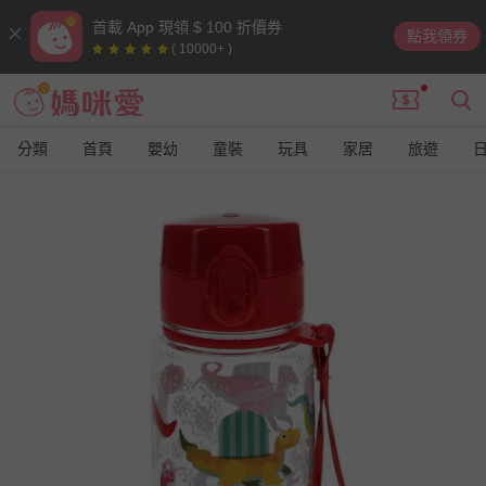
首載 App 現領 $ 100 折價券
點我領券
( 10000+ )
分類
首頁
嬰幼
童裝
玩具
家居
旅遊