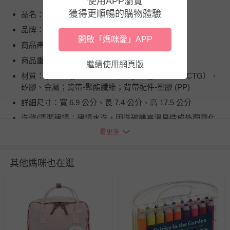
使用APP瀏覽
獲得更順暢的購物體驗
品名：彈蓋直飲式水瓶(成人/兒童皆可用)
品牌：英國 Rex London
開啟「媽咪愛」APP
商品產地（國）：中國
商品重（容）量：容量 450 ml，重量 103 公克
繼續使用網頁版
材質：水壺-塑膠（PCTG）；蓋子-塑膠（PP、PCTG）、
矽膠、金屬；背帶-聚酯纖維；背帶配件-塑膠 (PP)
詳細尺寸：寬 6.9 公分、長 7.4 公分、高 17.5 公分
洗滌/清潔建議：建議水洗，因洗碗機高溫易造成外觀霧化
損壞；不適合用洗碗機清洗、不適合微波爐加熱
看更多
耐溫：40 ~ 50 度
退換貨須知
其他媽咪也在逛
您所購買的商品享有7天的鑑賞期／猶豫期權益，但此期間
並非試用期，您所退回的商品必須是未經使用的全新狀態，
包含完整包裝、配件、說明文件及贈品等。
如需退換貨，請於收到商品7天（含例假日內提出），如為