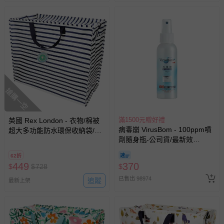
搶購一空
滿1500元贈好禮
英國 Rex London - 衣物/棉被
病毒崩 VirusBom - 100ppm噴
超大多功能防水環保收納袋/萬
劑隨身瓶-公司貨/最新效
用袋-海軍藍條紋
期-100ml
62折
449
370
$
$
728
$
已售出 98974
追蹤
最新上架