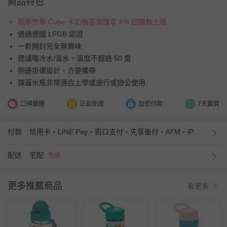
商品特色
國泰世華 Cube 卡切換童樂匯享 5% 回饋無上限
通過德國 LFGB 認證
一新開封完全無異味
建議喝冷水/溫水。溫度不超過 50 度
側邊掛環設計，方便攜帶
彈蓋水瓶非常適合上學或旅行或辦公使用
口碑嚴選
正品保證
加密付款
7天鑑賞
付款
信用卡・LINE Pay・街口支付・先享後付・ATM・iPASS MONEY
配送
宅配
免運
更多推薦商品
看更多