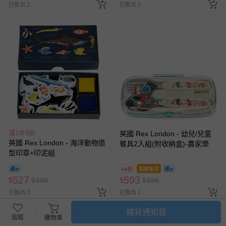
已售出 2
已售出 2
滿1件9折
英國 Rex London - 幼兒/兒童
英國 Rex London - 海洋動物造
餐具2入組(附收納盒)-農家樂
型印章+印泥組
66折
即將售完
527
593
$
$
888
$
$
898
已售出 3
已售出 1
補貨通知我
追蹤
購物車