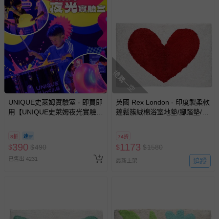
搶購一空
UNIQUE史萊姆實驗室 - 即買即
英國 Rex London - 印度製柔軟
用【UNIQUE史萊姆夜光實驗室
蓬鬆簇絨棉浴室地墊/腳踏墊/吸
@ 台北科教館 】2026/6/11-
水地墊-愛你
8/30 (電子票券，於展期現場憑
8折
74折
訂單編號兌換，逾期作廢) (大
390
1173
$
$
490
$
$
1580
人小孩均一價(3歲以上需購票))
已售出 4231
追蹤
最新上架