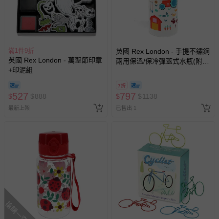
滿1件9折
英國 Rex London - 手提不鏽鋼
英國 Rex London - 萬聖節印章
兩用保溫/保冷彈蓋式水瓶(附吸
+印泥組
管)-農家樂(500ml)
7折
527
797
$
$
888
$
$
1138
最新上架
已售出 1
搶購一空