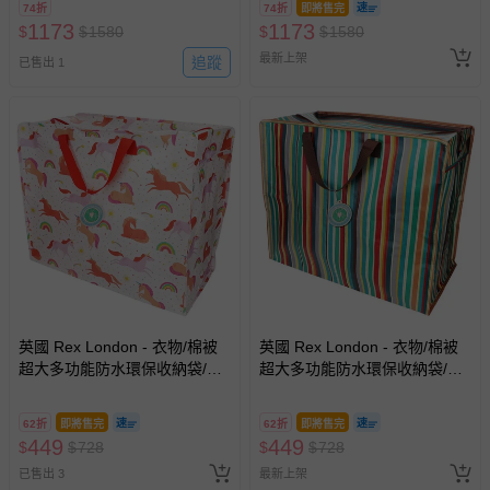
74折
74折
即將售完
1173
1173
$
$
1580
$
$
1580
最新上架
追蹤
已售出 1
英國 Rex London - 衣物/棉被
英國 Rex London - 衣物/棉被
超大多功能防水環保收納袋/萬
超大多功能防水環保收納袋/萬
用袋-甜美獨角獸
用袋-復古條紋
62折
即將售完
62折
即將售完
449
449
$
$
728
$
$
728
已售出 3
最新上架