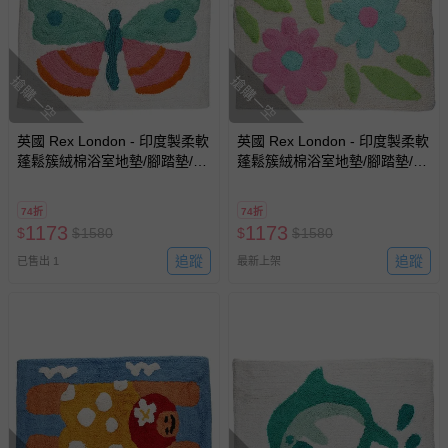
搶購一空
搶購一空
英國 Rex London - 印度製柔軟
英國 Rex London - 印度製柔軟
蓬鬆簇絨棉浴室地墊/腳踏墊/吸
蓬鬆簇絨棉浴室地墊/腳踏墊/吸
水地墊-蝴蝶
水地墊-粉綠花朵
74折
74折
1173
1173
$
$
1580
$
$
1580
追蹤
追蹤
已售出 1
最新上架