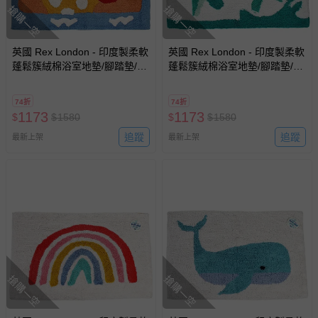
搶購一空
搶購一空
英國 Rex London - 印度製柔軟
英國 Rex London - 印度製柔軟
蓬鬆簇絨棉浴室地墊/腳踏墊/吸
蓬鬆簇絨棉浴室地墊/腳踏墊/吸
水地墊-來玩水
水地墊-海豚
74折
74折
1173
1173
$
$
1580
$
$
1580
追蹤
追蹤
最新上架
最新上架
搶購一空
搶購一空