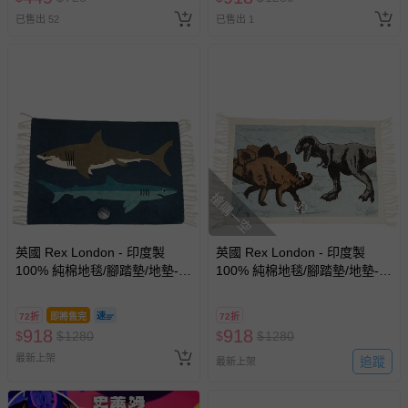
已售出 52
已售出 1
搶購一空
英國 Rex London - 印度製
英國 Rex London - 印度製
100% 純棉地毯/腳踏墊/地墊-鯊
100% 純棉地毯/腳踏墊/地墊-恐
魚
龍
72折
即將售完
72折
918
918
$
$
1280
$
$
1280
最新上架
追蹤
最新上架