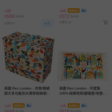
烹飪圍裙 烘焙圍裙 工作圍裙-
用品、球衣鞋、餐盒、餐具等
區，可能會無法配送，或須依據商品需加收離島運費。廠商
萌貓樂園
各類物品)-萌貓樂園
亦保留出貨與否的權利。離島、偏遠地區、樓層親送等加價
66折
58折
即將售完
599
費用，可能會另需加收。
372
$
$
905
$
$
638
已售出 34
商品實際的配達日期，可於訂單個人資料內的查詢訂單內，
追蹤
已售出 5
已出貨通知之訊息為主。
如您收到商品，請依正常流程檢查是否完好，若商品遇瑕疵
情形，您可申請更換新品或退貨，請見：
退貨的辦理流程
。
若您對於會員帳號、商品訂購與資訊、購物流程、付款方
式、折價券與購物金的使用、退貨及商品運送方式等有疑
問，你可詳見：
媽咪愛客服中心
。
預購商品：預購為海外同步代購，遇缺貨即會通知媽咪並協
助取消退款事宜。
商品如因「價格、組合」等錯誤原因，導致無法安排出貨，
會主動以簡訊及mail通知訂單取消事宜，並將提供適當補
英國 Rex London - 衣物/棉被
英國 Rex London - 印度製
償。
超大多功能防水環保收納袋/萬
100% 純棉地毯/腳踏墊/地墊-森
用袋-常春藤
林樂園
62折
即將售完
72折
即將售完
449
918
$
$
728
$
$
1280