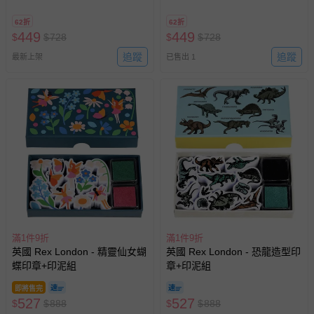
園
園
62折
62折
449
449
$
$
728
$
$
728
追蹤
追蹤
最新上架
已售出 1
滿1件9折
滿1件9折
英國 Rex London - 精靈仙女蝴
英國 Rex London - 恐龍造型印
蝶印章+印泥組
章+印泥組
即將售完
527
527
$
$
888
$
$
888