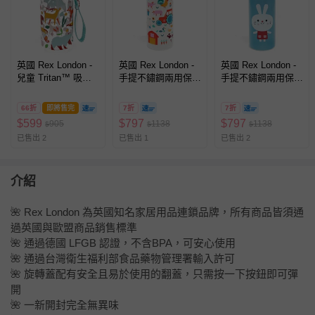
英國 Rex London -
英國 Rex London -
英國 Rex London -
兒童 Tritan™ 吸管
手提不鏽鋼兩用保
手提不鏽鋼兩用保
水瓶-林地樂園
溫/保冷彈蓋式水瓶
溫/保冷彈蓋式水瓶
(500ml)
(附吸管)-農家樂
(附吸管)-洛蒂朋友們
66折
即將售完
7折
7折
(500ml)
(500ml)
$
599
$
797
$
797
905
1138
1138
$
$
$
已售出 2
已售出 1
已售出 2
介紹
🌺 Rex London 為英國知名家居用品連鎖品牌，所有商品皆須通
過英國與歐盟商品銷售標準
🌺 通過德國 LFGB 認證，不含BPA，可安心使用
🌺 通過台灣衛生福利部食品藥物管理署輸入許可
🌺 旋轉蓋配有安全且易於使用的翻蓋，只需按一下按鈕即可彈
開
🌺 一新開封完全無異味