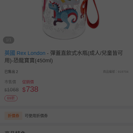
1/1
英國 Rex London
-
彈蓋直飲式水瓶(成人/兒童皆可
用)-恐龍寶寶(450ml)
已售出 2
商品編號：919704
市售價
促銷價
738
$
1068
$
69折
折價券
可使用折價券