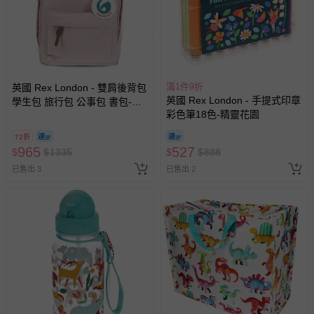
瑕疵退換貨所產生的運費，將由媽咪愛負責處理，若非瑕疵
退貨，您可至『查詢訂單』>『已出貨』中查詢該筆訂單，
並點選『我要退貨』即可進行申請。若有相關退貨問題，請
至媽咪愛
LINE@客服ID: @mamilove
我們將依序為您處理
與服務，謝謝。
滿1件9折
英國 Rex London - 雙肩後背包
英國 Rex London - 手提式印章
學生包 旅行包 公事包 書包-粉
針對滿件折/滿額贈…等活動，如因部份退貨，而該訂單保
彩色筆18色-精靈花園
色
留商品未達活動門檻，將以原價計算，活動贈品亦需一併退
回。
72折
965
527
$
$
1335
$
$
888
已售出 3
部分商品依據消費者保護法的規定，不適用七天鑑賞期/猶
已售出 2
豫期範圍：
易於腐敗、保存期限較短或解約時即將逾期（例如生鮮
商品、食品等）。
客製化商品（例如客製生日書、姓名貼等）。
報紙、期刊或雜誌（惟書籍如經拆封、使用，則酌收整
新費用）。
經消費者拆封之影音商品或電腦軟體（例如 DVD、CD
等）。