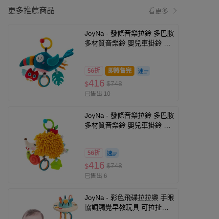
更多推薦商品
看更多
JoyNa - 發條音樂拉鈴 多巴胺
多材質音樂鈴 嬰兒車掛鈴 床
邊音樂鈴-藍色鳥
56折
即將售完
416
$748
$
已售出 10
JoyNa - 發條音樂拉鈴 多巴胺
多材質音樂鈴 嬰兒車掛鈴 床
邊音樂鈴-黃刺蝟
56折
416
$748
$
已售出 6
JoyNa - 彩色飛碟拉拉樂 手眼
協調觸覺早教玩具 可拉扯玩
具-飛碟拉拉樂