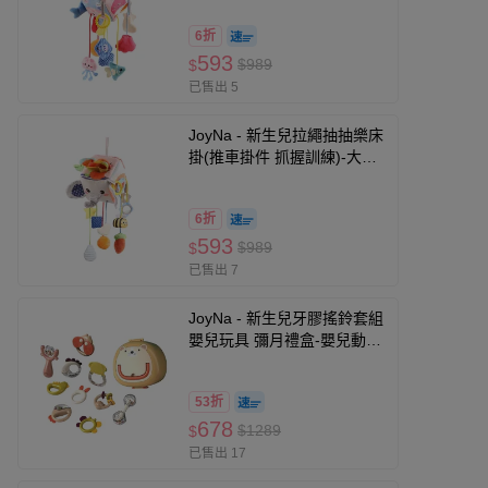
6折
593
$989
$
已售出 5
JoyNa - 新生兒拉繩抽抽樂床
掛(推車掛件 抓握訓練)-大象
款 (15*55cm)
6折
593
$989
$
已售出 7
JoyNa - 新生兒牙膠搖鈴套組
嬰兒玩具 彌月禮盒-嬰兒動物
搖鈴(含收納盒)
53折
678
$1289
$
已售出 17