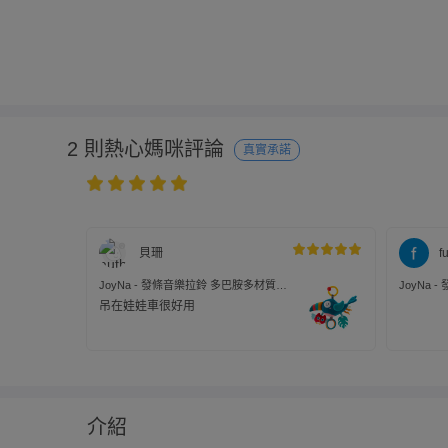
2 則熱心媽咪評論
真實承諾
貝珊
f
JoyNa - 發條音樂拉鈴 多巴胺多材質音
JoyNa
樂鈴 嬰兒車掛鈴 床邊音樂鈴-藍色鳥
樂鈴 嬰兒
吊在娃娃車很好用
介紹