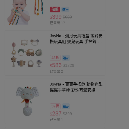
破盤
399
$699
$
已售出 17
JoyNa - 彌月玩具禮盒 搖鈴安
撫玩具組 嬰兒玩具 手搖鈴-10
入搖鈴玩具禮盒
48折
586
$1229
$
已售出 2
JoyNa - 寶寶手搖鈴 動物造型
搖搖手拿棒 彩珠有聲安撫玩
具-大象彩珠手搖棒
59折
237
$399
$
已售出 1