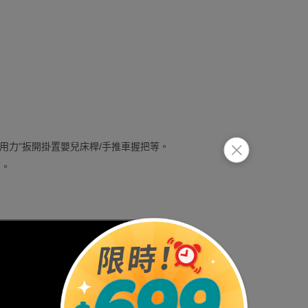
可"用力"扳開掛置嬰兒床桿/手推車握把等。
可。