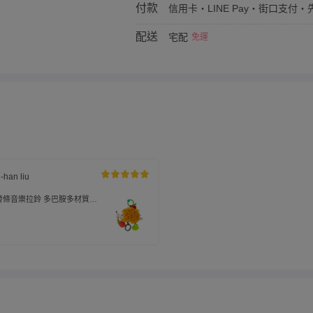
付款
信用卡・LINE Pay・街口支付・先
配送
宅配
免運
u-han liu
 - 發條音樂拉鈴 多巴胺多材質音
車掛鈴 床邊音樂鈴-黃刺蝟