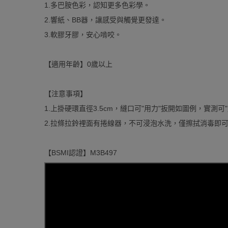
1.多巴胺色彩，認知更多色彩學。
2.響紙、BB器，讓感受與觸覺更發達。
3.軟膠牙膠，安心啃咬。
【適用年齡】0歲以上
【注意事項】
1.上掛硬環直徑3.5cm，縫口可"用力"扳開如圖例，實測
2.拉條拉鈴裡面有捲線器，不可浸泡水洗，僅擦拭消毒即
【BSMI認證】M3B497