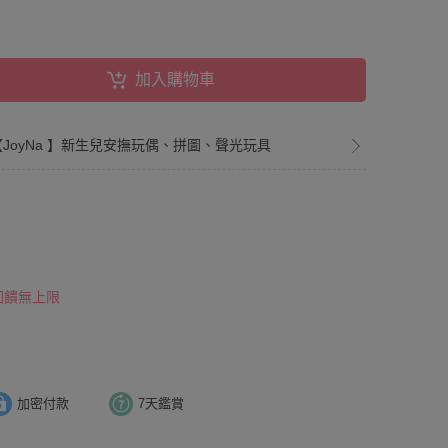
加入購物車
風【JoyNa 】新生兒安撫玩偶、拼圖、聲光玩具
 回饋無上限
加密付款
7天鑑賞