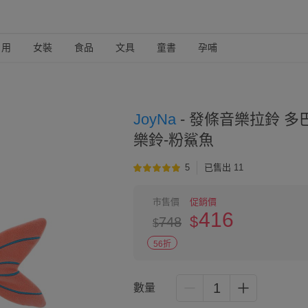
日用
女裝
食品
文具
童書
孕哺
JoyNa
-
發條音樂拉鈴 多
樂鈴-粉鯊魚
5
已售出 11
市售價
促銷價
416
$
748
$
56折
1
數量