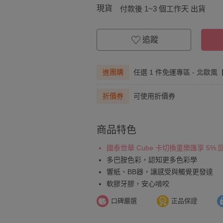
現貨
付款後 1~3 個工作天 出貨
追蹤
進團購
任選 1 件免運專區 - 北歐
折價券
可使用折價券
商品特色
國泰世華 Cube 卡切換童樂匯享 5%
多巴胺色彩，認知更多色彩學
響紙、BB器，讓感受與觸覺更發達
軟膠牙膠，安心啃咬
口碑嚴選
正品保證