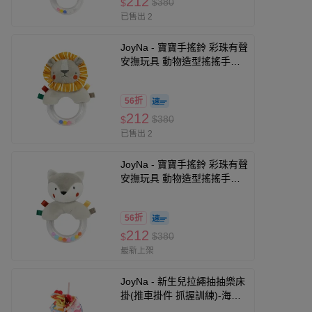
212
$380
$
已售出 2
JoyNa - 寶寶手搖鈴 彩珠有聲
安撫玩具 動物造型搖搖手拿
棒-獅子款
56折
212
$380
$
已售出 2
JoyNa - 寶寶手搖鈴 彩珠有聲
安撫玩具 動物造型搖搖手拿
棒-狐狸款
56折
212
$380
$
最新上架
JoyNa - 新生兒拉繩抽抽樂床
掛(推車掛件 抓握訓練)-海洋
款 (15*55cm)