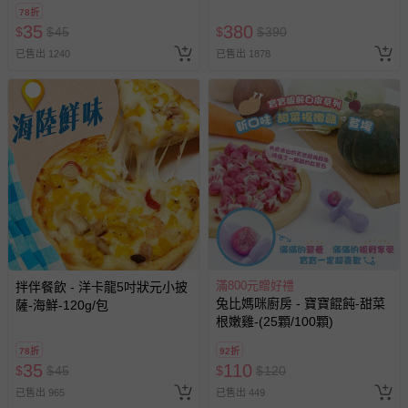
78折
35
380
$
$
45
$
$
390
已售出 1240
已售出 1878
滿800元贈好禮
拌伴餐飲 - 洋卡龍5吋狀元小披
兔比媽咪廚房 - 寶寶餛飩-甜菜
薩-海鮮-120g/包
根嫩雞-(25顆/100顆)
78折
92折
35
110
$
$
45
$
$
120
已售出 965
已售出 449