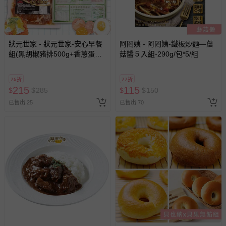
狀元世家 - 狀元世家-安心早餐
阿罔姨 - 阿罔姨-鐵板炒麵—蘑
組(黑胡椒豬排500g+香蔥蛋餅
菇醬５入組-290g/包*5/組
550g)-1050g/組
75折
77折
215
115
$
$
285
$
$
150
已售出 25
已售出 70