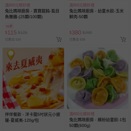
滿800元贈好禮
滿800元贈好禮
兔比媽咪廚房 - 寶寶餛飩-虱目
兔比媽咪廚房 - 幼童水餃-玉米
魚嫩雞-(25顆/100顆)
鮮肉-50顆
92折
115
380
$
$
125
$
$
390
已售出 529
已售出 639
滿800元贈好禮
拌伴餐飲 - 洋卡龍5吋狀元小披
兔比媽咪廚房 - 繽紛幼童餃-1包
薩-夏威夷-120g/包
50顆(600g)