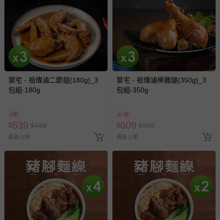
葉宅 - 祖傳滷二節翅(180g)_3
葉宅 - 祖傳滷棒雞腿(350g)_3
包組-180g
包組-350g
9折
87折
539
609
$
$
599
$
$
699
最新上架
最新上架