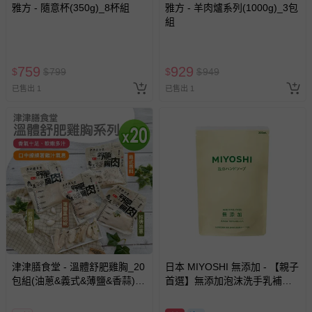
雅方 - 隨意杯(350g)_8杯組
雅方 - 羊肉爐系列(1000g)_3包
組
759
929
$
$
799
$
$
949
已售出 1
已售出 1
津津膳食堂 - 溫體舒肥雞胸_20
日本 MIYOSHI 無添加 - 【親子
包組(油蔥&義式&薄鹽&香蒜)
首選】無添加泡沫洗手乳補充
(170g/包)-170g
包-300ml