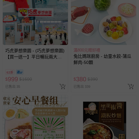
滿800元贈好禮
巧虎夢想樂園 - (巧虎夢想樂園)
兔比媽咪廚房 - 幼童水餃-蒲瓜
【買一送一】平日暢玩兩大一
鮮肉-50顆
小套票 (正券為電子票券現場兌
換，贈送券現場領取)-效期至
62折
2026/10/16 正券逾期視同現金
999
380
$
$
1600
$
$
390
券使用
已售出 35
已售出 339