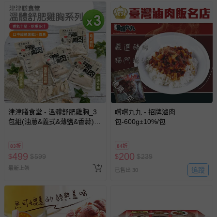
搶購一空
津津膳食堂 - 溫體舒肥雞胸_3
嚐嚐九九 - 招牌滷肉
包組(油蔥&義式&薄鹽&香蒜)
包-600g±10%/包
(170g/包)-170g
83折
84折
499
200
$
$
599
$
$
239
最新上架
追蹤
已售出 30