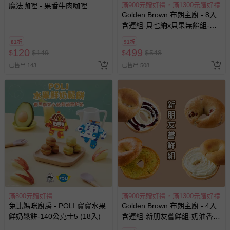
滿900元贈好禮，滿1300元贈好禮
魔法咖哩 - 果香牛肉咖哩
Golden Brown 布朗主廚 - 8入
含運組-貝也納x貝果無餡組-貝
也納(原味奶香x2),貝果(經典黃
81折
91折
金x2+義式可可x2+脆皮起司x2)
120
499
$
$
149
$
$
548
已售出 143
已售出 508
滿800元贈好禮
滿900元贈好禮，滿1300元贈好禮
兔比媽咪廚房 - POLI 寶寶水果
Golden Brown 布朗主廚 - 4入
鮮奶鬆餅-140公克士5 (18入)
含運組-新朋友嘗鮮組-奶油香蒜
*1 + 原味藍莓重乳酪*1 + 蔓越