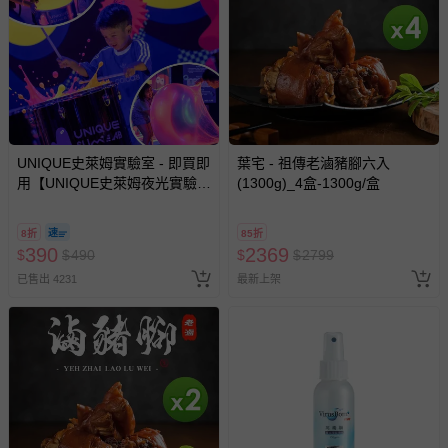
健康食品字號/有機檢驗機構及證書字號：無
商品產地（國）：台灣
牛/豬肉產地（國）：台灣
過敏原：本產品含小麥、大豆及其製品
退換貨須知
您所購買的商品享有7天的鑑賞期／猶豫期權益，但此期間
UNIQUE史萊姆實驗室 - 即買即
葉宅 - 祖傳老滷豬腳六入
用【UNIQUE史萊姆夜光實驗室
(1300g)_4盒-1300g/盒
並非試用期，您所退回的商品必須是未經使用的全新狀態，
@ 台北科教館 】2026/6/11-
包含完整包裝、配件、說明文件及贈品等。
8/30 (電子票券，於展期現場憑
8折
85折
訂單編號兌換，逾期作廢) (大
390
2369
$
$
490
$
$
2799
如需退換貨，請於收到商品7天（含例假日內提出），如為
人小孩均一價(3歲以上需購票))
瑕疵退換貨所產生的運費，將由媽咪愛負責處理，若非瑕疵
已售出 4231
最新上架
退貨，您可至『查詢訂單』>『已出貨』中查詢該筆訂單，
並點選『我要退貨』即可進行申請。若有相關退貨問題，請
至媽咪愛
LINE@客服ID: @mamilove
我們將依序為您處理
與服務，謝謝。
針對滿件折/滿額贈…等活動，如因部份退貨，而該訂單保
留商品未達活動門檻，將以原價計算，活動贈品亦需一併退