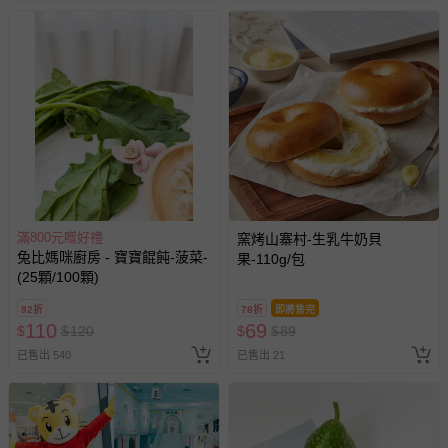
滿800元贈好禮
窯烤山寨村-生乳牛奶貝
兔比媽咪廚房 - 寶寶餛飩-菠菜-
果-110g/包
(25顆/100顆)
92折
78折
即將售完
110
69
$
$
120
$
$
89
已售出 540
已售出 21