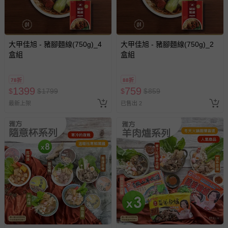
大甲佳旭 - 豬腳麵線(750g)_4
大甲佳旭 - 豬腳麵線(750g)_2
盒組
盒組
78折
88折
1399
759
$
$
1799
$
$
859
最新上架
已售出 2