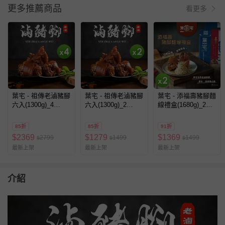
更多推薦商品
看更多
葉宅 - 祖傳老滷豬腳
葉宅 - 祖傳老滷豬腳
葉宅 - 添福壽豬腳麵
六入(1300g)_4
六入(1300g)_2
線禮盒(1680g)_2盒
盒-1300g/盒
盒-1300g/盒
組-1680g
85折
85折
91折
$
2369
$
1279
$
1369
2799
1499
1499
$
$
$
最新上架
最新上架
最新上架
介紹