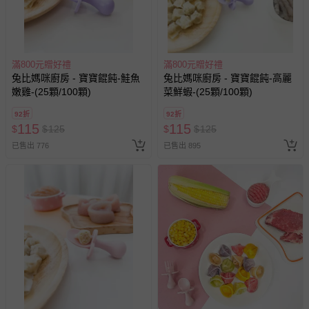
滿800元贈好禮
滿800元贈好禮
兔比媽咪廚房 - 寶寶餛飩-鮭魚
兔比媽咪廚房 - 寶寶餛飩-高麗
嫩雞-(25顆/100顆)
菜鮮蝦-(25顆/100顆)
92折
92折
115
115
$
$
125
$
$
125
已售出 776
已售出 895