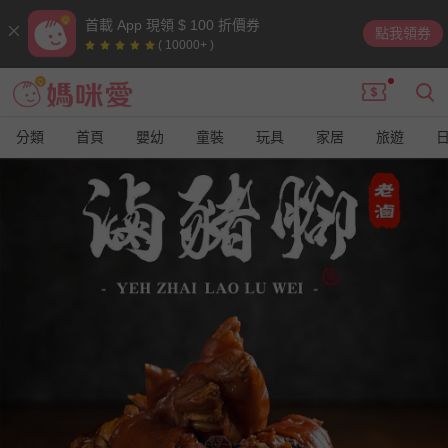
首載 App 現領 $ 100 折價券
點我領券
( 10000+ )
分類
首頁
嬰幼
童裝
玩具
家居
旅遊