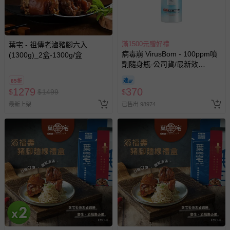
回。
部分商品依據消費者保護法的規定，不適用七天鑑賞期/猶
滿1500元贈好禮
葉宅 - 祖傳老滷豬腳六入
豫期範圍：
病毒崩 VirusBom - 100ppm噴
(1300g)_2盒-1300g/盒
易於腐敗、保存期限較短或解約時即將逾期（例如生鮮
劑隨身瓶-公司貨/最新效
商品、食品等）。
期-100ml
85折
客製化商品（例如客製生日書、姓名貼等）。
1279
370
$
$
1499
$
報紙、期刊或雜誌（惟書籍如經拆封、使用，則酌收整
最新上架
已售出 98974
新費用）。
經消費者拆封之影音商品或電腦軟體（例如 DVD、CD
等）。
非以有形媒介提供之數位內容或一經提供即為完成之線
上服務，經消費者事先同意始提供（例如線上課程、遊
戲或活動點數等）。
已拆封之以下類型商品：
-個人衛生用品（例如尿布、貼身衣物、泳裝、襪子、地
墊、寢具類等）。
-新生兒親膚衣物（嬰幼兒包巾與背巾、包屁衣、學習