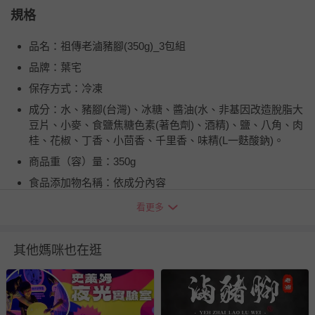
規格
品名：祖傳老滷豬腳(350g)_3包組
品牌：葉宅
保存方式：冷凍
成分：水、豬腳(台灣)、冰糖、醬油(水、非基因改造脫脂大
豆片、小麥、食鹽焦糖色素(著色劑)、酒精)、鹽、八角、肉
桂、花椒、丁香、小茴香、千里香、味精(L一麩酸鈉)。
商品重（容）量：350g
食品添加物名稱：依成分內容
製造廠商或國內負責廠商名稱：品臻國際行銷有限公司
看更多
製造廠商或國內負責廠商電話：(02)-8861-5208
製造廠商或國內負責廠商地址：台北市中山區民生東路一段
其他媽咪也在逛
43號7樓
食品業者登錄字號：A-127757268-00000-2
投保產品責任險字號：富邦產物0510字第19AML0000230號