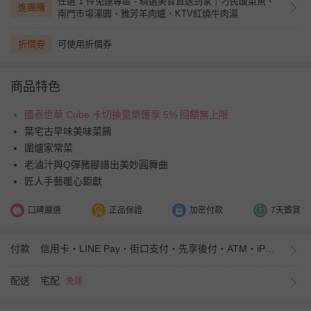
任選 1 件免運專區 - 精選美食直送到家｜刁民酸菜魚、
進團購
南門市場湯圓、雅芳羊肉爐、KTV紅燒牛肉湯
折價券
可使用折價券
商品特色
國泰世華 Cube 卡切換童樂匯享 5% 回饋無上限
葉宅古早味美味菜餚
圍爐家常菜
老滷汁與Q彈豬腳譜出美妙圓舞曲
匠人手藝暖心鉅獻
口碑嚴選
正品保證
加密付款
7天鑑賞
付款
信用卡・LINE Pay・街口支付・先享後付・ATM・iPASS MONEY
配送
宅配
免運