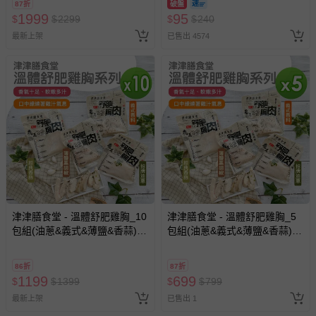
87折
破盤
1999
95
$
$
2299
$
$
240
最新上架
已售出 4574
津津膳食堂 - 溫體舒肥雞胸_10
津津膳食堂 - 溫體舒肥雞胸_5
包組(油蔥&義式&薄鹽&香蒜)
包組(油蔥&義式&薄鹽&香蒜)
(170g/包)-170g
(170g/包)-170g
86折
87折
1199
699
$
$
1399
$
$
799
最新上架
已售出 1