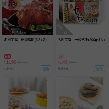
搶購一空
搶購一空
名廚美饌 - 德國豬腳(3入/盒)
名廚美饌 - 十穀熟飯(200g*3入)
破盤
6折
1199
149
$
$
1998
$
$
250
追蹤
追蹤
已售出 1
最新上架