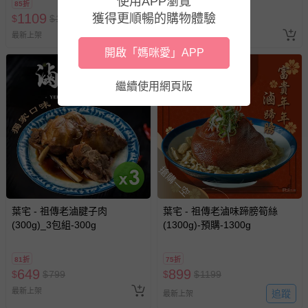
使用APP瀏覽
85折
85折
若您對於會員帳號、商品訂購與資訊、購物流程、付款方
1109
1109
獲得更順暢的購物體驗
$
$
1299
$
$
1299
式、折價券與購物金的使用、退貨及商品運送方式等有疑
最新上架
最新上架
問，你可詳見：
媽咪愛客服中心
。
開啟「媽咪愛」APP
預購商品：預購為海外同步代購，遇缺貨即會通知媽咪並協
助取消退款事宜。
繼續使用網頁版
商品如因「價格、組合」等錯誤原因，導致無法安排出貨，
會主動以簡訊及mail通知訂單取消事宜，並將提供適當補
償。
搶購一空
葉宅 - 祖傳老滷腱子肉
葉宅 - 祖傳老滷味蹄膀筍絲
(300g)_3包組-300g
(1300g)-預購-1300g
81折
75折
649
899
$
$
799
$
$
1199
最新上架
追蹤
最新上架