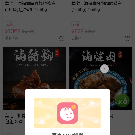
褲、紗布衣等）。
葉宅 - 添福壽豬腳麵線禮盒
葉宅 - 添福壽豬腳麵線禮盒
(1680g)_2盒組-1680g
-接觸性孕哺產品（奶嘴、奶瓶、擠乳器、哺乳衣、托腹
(1680g)-1680g
帶束縛衣、餐搖椅等）。
-其他原廠盒裝商品封口處已貼上「不可拆封」，或具警
91折
87折
示字句等說明貼紙、封條者。
1369
779
$
$
1499
$
$
899
國際航空、客運、訂房等服務。
最新上架
已售出 1
相關的退換貨辦理流程，可詳見：
退換貨 & 退款問題
其他常見問題：
運送服務：目前提供的運送僅限台灣本島。如您位於離島地
區，可能會無法配送，或須依據商品需加收離島運費。廠商
亦保留出貨與否的權利。離島、偏遠地區、樓層親送等加價
費用，可能會另需加收。
商品實際的配達日期，可於訂單個人資料內的查詢訂單內，
葉宅 - 祖傳老滷豬腳(350g)_6
葉宅 - 祖傳老滷腱子肉
已出貨通知之訊息為主。
包組-350g
(300g)_6包組-300g
如您收到商品，請依正常流程檢查是否完好，若商品遇瑕疵
情形，您可申請更換新品或退貨，請見：
退貨的辦理流程
。