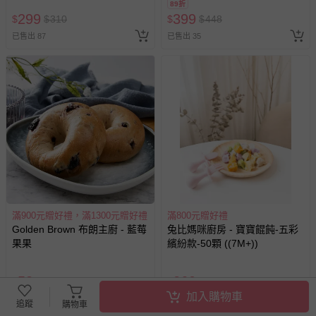
89折
莓果果*1 + 貝也納-經典奶糖*1
299
399
$
$
310
$
$
448
已售出 87
已售出 35
滿900元贈好禮，滿1300元贈好禮
滿800元贈好禮
Golden Brown 布朗主廚 - 藍莓
兔比媽咪廚房 - 寶寶餛飩-五彩
果果
繽紛款-50顆 ((7M+))
58
260
$
$
$
270
加入購物車
已售出 165
已售出 692
追蹤
購物車