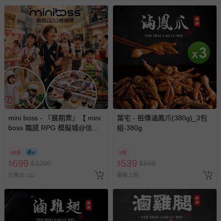
mini boss - 『展期票』【 mini
葉宅 - 祖傳滷鳳爪(380g)_3包
boss 職感 RPG 模擬城@信義
組-380g
A11 】2026/7/10-8/30 (電子票
券，於展期現場憑訂單編號兌
58折
9折
換，依現場梯次安排入場，逾
699
539
$
$
1200
$
$
599
期作廢) (兒童票(2歲以上)贈一
已售出 112
最新上架
名陪伴成人)