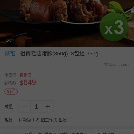
1/6
葉宅
-
祖傳老滷豬腳(350g)_3包組-350g
商品編號：913043
市售價
促銷價
649
$
799
$
81折
1
數量
現貨
付款後 1~5 個工作天 出貨