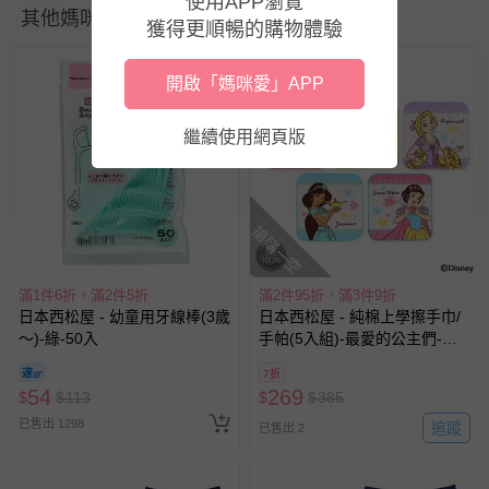
使用APP瀏覽
其他媽咪也在逛
並非試用期，您所退回的商品必須是未經使用的全新狀態，
獲得更順暢的購物體驗
包含完整包裝、配件、說明文件及贈品等。
開啟「媽咪愛」APP
如需退換貨，請於收到商品7天（含例假日內提出），如為
瑕疵退換貨所產生的運費，將由媽咪愛負責處理，若非瑕疵
繼續使用網頁版
退貨，您可至『查詢訂單』>『已出貨』中查詢該筆訂單，
並點選『我要退貨』即可進行申請。若有相關退貨問題，請
至媽咪愛
LINE@客服ID: @mamilove
我們將依序為您處理
與服務，謝謝。
搶購一空
針對滿件折/滿額贈…等活動，如因部份退貨，而該訂單保
滿1件6折，滿2件5折
滿2件95折，滿3件9折
留商品未達活動門檻，將以原價計算，活動贈品亦需一併退
日本西松屋 - 幼童用牙線棒(3歲
日本西松屋 - 純棉上學擦手巾/
回。
～)-綠-50入
手帕(5入組)-最愛的公主們-粉
紫綠系 (16×16cm)
7折
部分商品依據消費者保護法的規定，不適用七天鑑賞期/猶
54
269
$
$
113
$
$
385
豫期範圍：
已售出 1298
追蹤
易於腐敗、保存期限較短或解約時即將逾期（例如生鮮
已售出 2
商品、食品等）。
客製化商品（例如客製生日書、姓名貼等）。