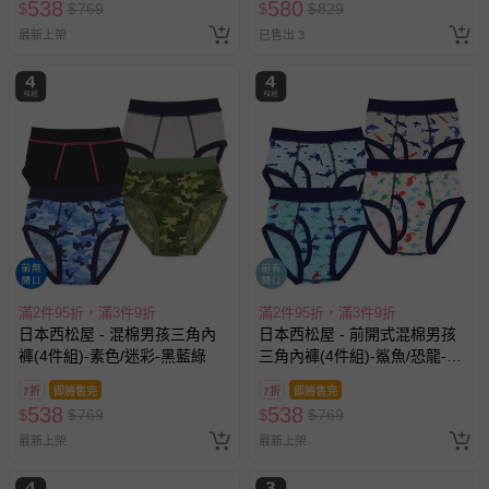
538
580
$
$
769
$
$
829
最新上架
已售出 3
滿2件95折，滿3件9折
滿2件95折，滿3件9折
日本西松屋 - 混棉男孩三角內
日本西松屋 - 前開式混棉男孩
褲(4件組)-素色/迷彩-黑藍綠
三角內褲(4件組)-鯊魚/恐龍-藍
灰系
7折
即將售完
7折
即將售完
538
538
$
$
769
$
$
769
最新上架
最新上架