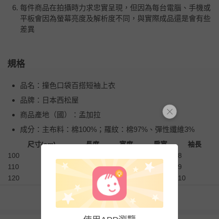
每件商品在拍攝時力求忠實呈現，但因為每台電腦、手機或
平板會因為螢幕亮度及解析度不同，與實際成品還是會有些
差異
規格
品名：撞色口袋百搭短袖上衣
品牌：日本西松屋
商品產地（國）：孟加拉
成分：主布料：棉100%；羅紋：棉97%、彈性纖維3%
尺寸(cm)
長度
寬度
肩寬
袖長
100
37
38
40
8
110
40
40
42
9
120
43
42
44
10
130
46
44
46
11
看更多
退換貨須知
您所購買的商品享有7天的鑑賞期／猶豫期權益，但此期間