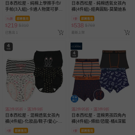
日本西松屋 - 純棉上學擦手巾/
日本西松屋 - 純棉透氣女孩內
手帕(3入組)-卡通人物寶可夢-
褲(4件組)-經典圓點-莫蘭迪系
黃系 (16×16cm)
71折
即將售完
7折
即將售完
219
538
$
$
310
$
$
769
已售出 1
最新上架
滿2件95折，滿3件9折
滿2件95折，滿3件9折
日本西松屋 - 混棉透氣女孩內
日本西松屋 - 混棉男孩四角內
褲(4件組)-化妝品/鞋子/愛心-黑
褲(4件組)-條紋/恐龍-橘&深藍
白系
7折
即將售完
7折
即將售完