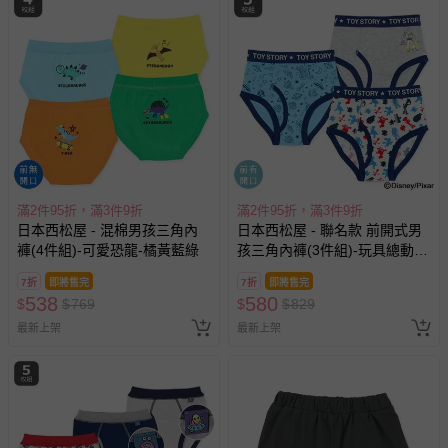
滿2件95折，滿3件9折
滿2件95折，滿3件9折
日本西松屋 - 混棉男孩三角內
日本西松屋 - 聯名款 前開式男
褲(4件組)-可愛恐龍-橘黃藍綠
孩三角內褲(3件組)-玩具總動
員-藍灰系
7折
即將售完
7折
即將售完
538
580
$
$
769
$
$
829
最新上架
最新上架