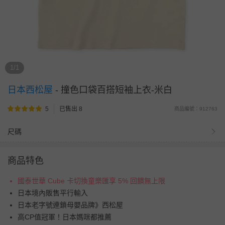
1/1
日本西松屋
-
撞色口袋百搭短袖上衣-米白
5
已售出 8
商品編號：912763
尺碼
商品特色
國泰世華 Cube 卡切換童樂匯享 5% 回饋無上限
日本境內販售平行輸入
日本老字號連鎖母嬰品牌》西松屋
高CP值冠軍！日本媽咪都推薦