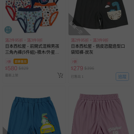
搶購一空
滿2件95折，滿3件9折
滿2件95折，滿3件9折
日本西松屋 - 前開式混棉男孩
日本西松屋 - 俏皮恐龍造型口
三角內褲(5件組)-積木/外星人-
袋短褲-炭灰
藍紅橘系
7折
即將售完
7折
580
279
$
$
829
$
$
396
最新上架
追蹤
已售出 1