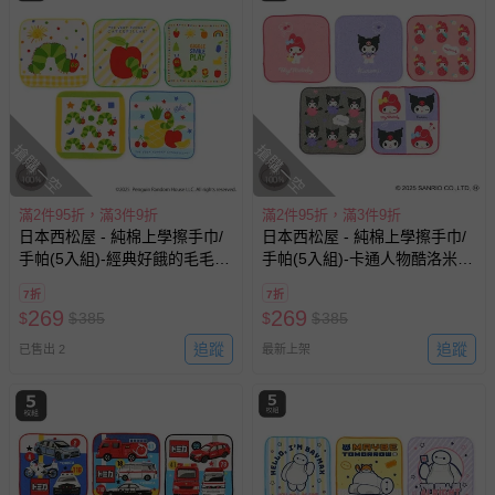
搶購一空
搶購一空
滿2件95折，滿3件9折
滿2件95折，滿3件9折
日本西松屋 - 純棉上學擦手巾/
日本西松屋 - 純棉上學擦手巾/
手帕(5入組)-經典好餓的毛毛
手帕(5入組)-卡通人物酷洛米-
蟲-綠系 (16×16cm)
粉紅&紫 (16×16cm)
7折
7折
269
269
$
$
385
$
$
385
追蹤
追蹤
已售出 2
最新上架