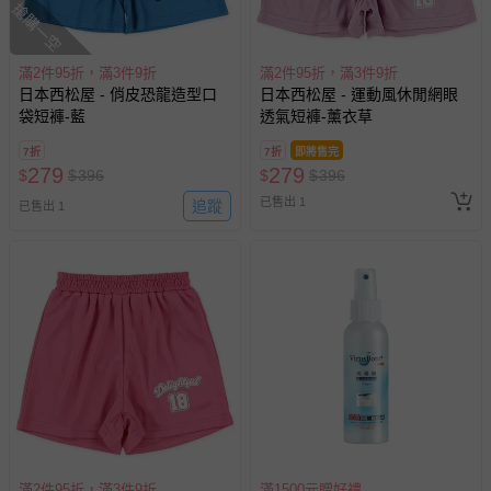
搶購一空
滿2件95折，滿3件9折
滿2件95折，滿3件9折
日本西松屋 - 俏皮恐龍造型口
日本西松屋 - 運動風休閒網眼
袋短褲-藍
透氣短褲-薰衣草
7折
7折
即將售完
279
279
$
$
396
$
$
396
已售出 1
追蹤
已售出 1
滿2件95折，滿3件9折
滿1500元贈好禮