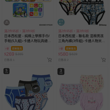
相關的退換貨辦理流程，可詳見：
退換貨 & 退款問題
其他常見問題：
運送服務：目前提供的運送僅限台灣本島。如您位於離島地
區，可能會無法配送，或須依據商品需加收離島運費。廠商
滿2件95折，滿3件9折
滿2件95折，滿3件9折
日本西松屋 - 純棉上學擦手巾/
亦保留出貨與否的權利。離島、偏遠地區、樓層親送等加價
日本西松屋 - 聯名款 混棉男孩
手帕(5入組)-卡通人物玩具總動
三角內褲(3件組)-卡通人物米
費用，可能會另需加收。
員 (16×16cm)
奇-淺灰藍
商品實際的配達日期，可於訂單個人資料內的查詢訂單內，
7折
即將售完
7折
即將售完
269
580
$
已出貨通知之訊息為主。
$
385
$
$
829
已售出 1
已售出 2
如您收到商品，請依正常流程檢查是否完好，若商品遇瑕疵
情形，您可申請更換新品或退貨，請見：
退貨的辦理流程
。
若您對於會員帳號、商品訂購與資訊、購物流程、付款方
式、折價券與購物金的使用、退貨及商品運送方式等有疑
問，你可詳見：
媽咪愛客服中心
。
預購商品：預購為海外同步代購，遇缺貨即會通知媽咪並協
助取消退款事宜。
商品如因「價格、組合」等錯誤原因，導致無法安排出貨，