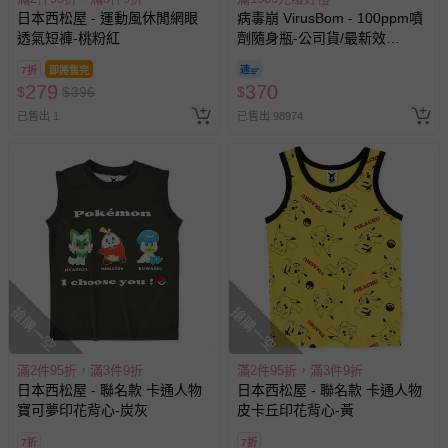
日本西松屋 - 運動風休閒網眼
病毒崩 VirusBom - 100ppm噴
透氣短褲-桃粉紅
劑隨身瓶-公司貨/最新效
期-100ml
7折
即將售完
279
370
$
$
396
$
已售出 1
已售出 98974
搶購一空
搶購一空
滿2件95折，滿3件9折
滿2件95折，滿3件9折
日本西松屋 - 聯名款 卡通人物
日本西松屋 - 聯名款 卡通人物
寶可夢印花背心-炭灰
皮卡丘印花背心-黃
7折
7折