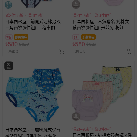
會主動以簡訊及mail通知訂單取消事宜，並將提供適當補
償。
滿2件95折，滿3件9折
滿2件95折，滿3件9折
日本西松屋 - 前開式混棉男孩
日本西松屋 - 人氣聯名 純棉女
三角內褲(5件組)-工程車們-藍
孩內褲(3件組)-米菲兔-粉紅紫
系
黃
7折
即將售完
7折
即將售完
580
580
$
$
829
$
$
829
已售出 2
已售出 5
滿2件95折，滿3件9折
日本西松屋 - 三層密縫式學習
日本西松屋 - 純棉女孩內褲(4件
褲(3件組)-海洋生物-水藍系