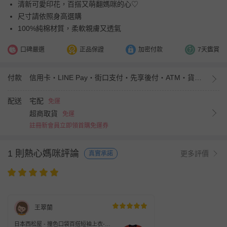
清新可愛印花，百搭又萌翻媽咪的心♡
尺寸請依照身高選購
100%純棉材質，柔軟親膚又透氣
口碑嚴選
正品保證
加密付款
7天鑑賞
付款
信用卡・LINE Pay・街口支付・先享後付・ATM・貨到付款・iPASS MONEY
配送
宅配
免運
超商取貨
免運
註冊新會員立即領首購免運券
1 則熱心媽咪評論
更多評價
真實承諾
王翠蘭
日本西松屋 - 撞色口袋百搭短袖上衣-茄