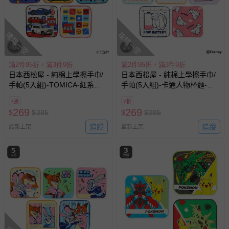
搶購一空
搶購一空
滿2件95折，滿3件9折
滿2件95折，滿3件9折
日本西松屋 - 純棉上學擦手巾/
日本西松屋 - 純棉上學擦手巾/
手帕(5入組)-TOMICA-紅系
手帕(5入組)-卡通人物杯麵-粉
(16×16cm)
白系 (16×16cm)
7折
7折
269
269
$
$
385
$
$
385
追蹤
追蹤
最新上架
最新上架