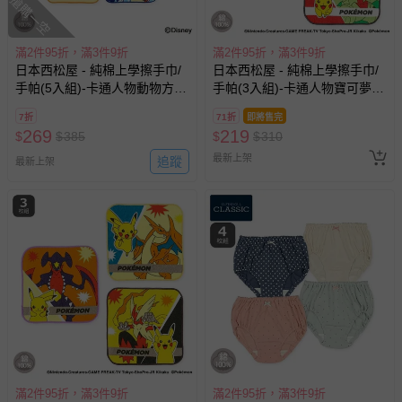
搶購一空
滿2件95折，滿3件9折
滿2件95折，滿3件9折
日本西松屋 - 純棉上學擦手巾/
日本西松屋 - 純棉上學擦手巾/
手帕(5入組)-卡通人物動物方城
手帕(3入組)-卡通人物寶可夢-
市-粉紅&綠 (16×16cm)
綠系 (16×16cm)
7折
71折
即將售完
269
219
$
$
385
$
$
310
最新上架
追蹤
最新上架
滿2件95折，滿3件9折
滿2件95折，滿3件9折