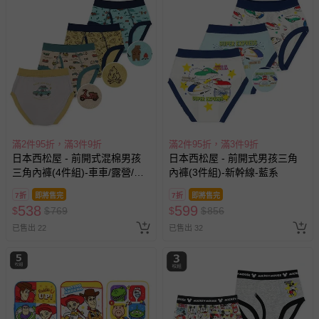
報紙、期刊或雜誌（惟書籍如經拆封、使用，則酌收整
新費用）。
經消費者拆封之影音商品或電腦軟體（例如 DVD、CD
等）。
非以有形媒介提供之數位內容或一經提供即為完成之線
上服務，經消費者事先同意始提供（例如線上課程、遊
戲或活動點數等）。
滿2件95折，滿3件9折
滿2件95折，滿3件9折
已拆封之以下類型商品：
日本西松屋 - 前開式混棉男孩
日本西松屋 - 前開式男孩三角
-個人衛生用品（例如尿布、貼身衣物、泳裝、襪子、地
三角內褲(4件組)-車車/露營/小
內褲(3件組)-新幹線-藍系
墊、寢具類等）。
熊-灰綠黃
-新生兒親膚衣物（嬰幼兒包巾與背巾、包屁衣、學習
7折
即將售完
7折
即將售完
538
褲、紗布衣等）。
599
$
$
769
$
$
856
-接觸性孕哺產品（奶嘴、奶瓶、擠乳器、哺乳衣、托腹
已售出 22
已售出 32
帶束縛衣、餐搖椅等）。
-其他原廠盒裝商品封口處已貼上「不可拆封」，或具警
示字句等說明貼紙、封條者。
國際航空、客運、訂房等服務。