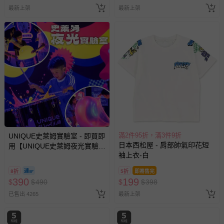
最新上架
最新上架
滿2件95折，滿3件9折
UNIQUE史萊姆實驗室 - 即買即
日本西松屋 - 肩部帥氣印花短
用【UNIQUE史萊姆夜光實驗室
袖上衣-白
@ 台北科教館 】2026/6/11-
8/30 (電子票券，於展期現場憑
8折
5折
即將售完
訂單編號兌換，逾期作廢) (大
390
199
$
$
490
$
$
398
人小孩均一價(3歲以上需購票))
已售出 4265
最新上架