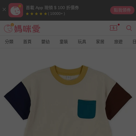
首載 App 現領 $ 100 折價券
點我領券
( 10000+ )
分類
首頁
嬰幼
童裝
玩具
家居
旅遊