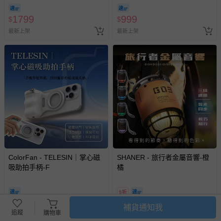
1799
999
$
$
最新上架
最新上架
ColorFan - TELESIN｜掌心磁
SHANER - 旅行者金屬音響-橙
吸助拍手柄-F
橘
9折
999
1599
$
$
$
1780
補貨通知我
追蹤
購物車
最新上架
最新上架