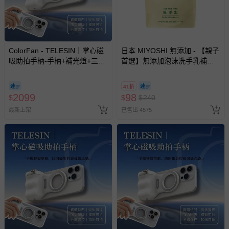
ColorFan - TELESIN｜掌心磁
日本 MIYOSHI 無添加 - 【親子
吸助拍手柄-手柄+補光燈+三腳
首選】無添加泡沫洗手乳補充
架-黑
包-300ml
41折
2099
98
$
$
$
240
最新上架
已售出 4575