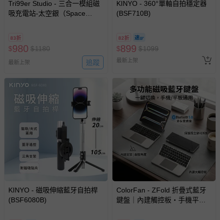
Tri99er Studio - 三合一模組磁
KINYO - 360°單軸自拍穩定器
吸充電站-太空銀（Space
(BSF710B)
Silver）
83折
82折
980
899
$
$
1180
$
$
1099
最新上架
追蹤
最新上架
KINYO - 磁吸伸縮藍牙自拍桿
ColorFan - ZFold 折疊式藍牙
(BSF6080B)
鍵盤｜內建觸控板・手機平板
筆電通用-銀白