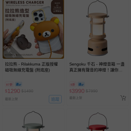
其他常見問題：
運送服務：目前提供的運送僅限台灣本島。如您位於離島地
區，可能會無法配送，或須依據商品需加收離島運費。廠商
亦保留出貨與否的權利。離島、偏遠地區、樓層親送等加價
費用，可能會另需加收。
搶購一空
商品實際的配達日期，可於訂單個人資料內的查詢訂單內，
已出貨通知之訊息為主。
拉拉熊 - Rilakkuma 正版授權
Sengoku 千石 - 神燈音箱 一盞
如您收到商品，請依正常流程檢查是否完好，若商品遇瑕疵
磁吸無線充電盤 (附底座)
真正擁有聲音的神燈！讓你一
情形，您可申請更換新品或退貨，請見：
退貨的辦理流程
。
秒成為萬眾矚目的焦點-沙
色-850公克
若您對於會員帳號、商品訂購與資訊、購物流程、付款方
87折
5折
式、折價券與購物金的使用、退貨及商品運送方式等有疑
1290
3990
$
$
1490
$
$
7990
問，你可詳見：
媽咪愛客服中心
。
最新上架
追蹤
最新上架
預購商品：預購為海外同步代購，遇缺貨即會通知媽咪並協
助取消退款事宜。
商品如因「價格、組合」等錯誤原因，導致無法安排出貨，
會主動以簡訊及mail通知訂單取消事宜，並將提供適當補