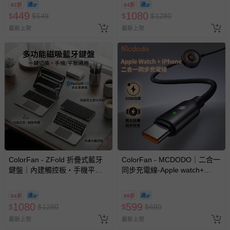
82折
84折
449
1080
$
$
549
$
$
1280
最新上架
最新上架
ColorFan - ZFold 折疊式藍牙
ColorFan - MCDODO｜二合一
鍵盤｜內建觸控板・手機平板
同步充電線-Apple watch+
筆電通用-黑灰
iPhone
84折
88折
1080
599
$
$
1280
$
$
680
最新上架
最新上架