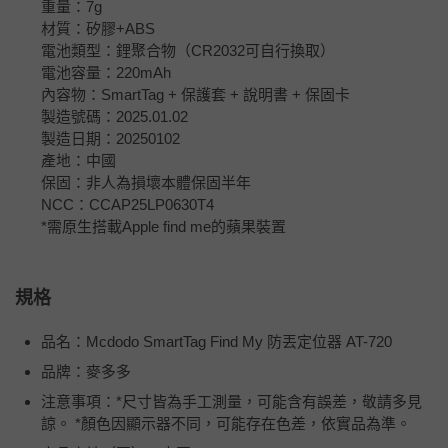
重量：7g
材質：矽膠+ABS
電池類型：鋰聚合物（CR2032可自行換取）
電池容量：220mAh
內容物：SmartTag + 保護套 + 說明書 + 保固卡
製造號碼：2025.01.02
製造日期：20250102
產地：中國
保固：非人為損壞本體保固半年
NCC：CCAP25LP0630T4
*需原生搭載Apple find me的蘋果裝置
規格
品名：Mcdodo SmartTag Find My 防丟定位器 AT-720
品牌：麥多多
注意事項：*尺寸皆為手工測量，可能含有誤差，敬請多見
諒。 *顏色因顯示器不同，可能存在色差，依實品為準。