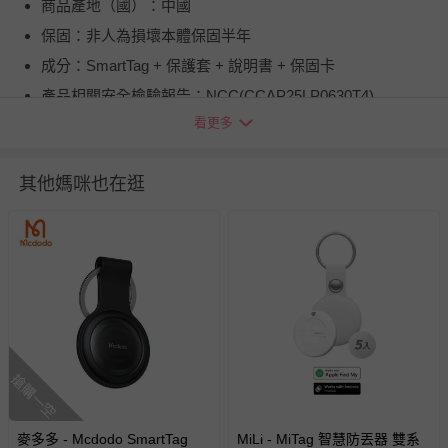
商品產地（國）：中國
保固：非人為損壞本體保固半年
成分：SmartTag + 保護套 + 說明書 + 保固卡
產品相關安全檢驗報告：NCC(CCAP25LP0630T4)
看更多
商品運送限制：羅東：太平山‧明池山莊‧三星鄉 ‧尚武
村。 基隆：瑞芳鎮‧十分寮。 新店：指南宮‧烏來區福山
村。 北投：北投區：登山路‧東昇路。 大溪：復興區‧羅
其他媽咪也在逛
浮村‧奎輝村‧長興村‧華陵村‧三光村‧義盛村‧霞雲
村。 竹南：獅頭山各寺廟(獅頭山風景區) 南投：芬園鄉‧
大竹村‧中寮鄉‧永平村。 埔里：仁愛鄉‧南興村‧眉溪
村‧南興村‧翠華村‧翠巒村‧華岡。 歸仁：那馬夏鄉(三
民鄉) 屏東：霧台鄉‧三地門鄉‧大肚村‧德文村‧達來
村。 台東：延平鄉‧綠島鄉‧蘭嶼鄉‧海瑞鄉‧利稻村‧
霧鹿村。 花蓮：秀林鄉‧奇萊‧龍澗‧盤石‧檜林‧關
原‧西寶‧文山‧新白楊‧碧緣‧中橫公路沿線。 外島皆
無配送：澎湖、金門、馬祖
搶購一空
退換貨須知
您所購買的商品享有7天的鑑賞期／猶豫期權益，但此期間
麥多多 - Mcdodo SmartTag
MiLi - MiTag 智慧防丟器 雙系