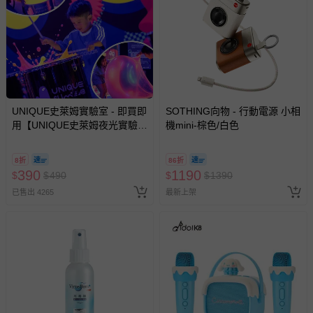
UNIQUE史萊姆實驗室 - 即買即
SOTHING向物 - 行動電源 小相
用【UNIQUE史萊姆夜光實驗室
機mini-棕色/白色
@ 台北科教館 】2026/6/11-
8/30 (電子票券，於展期現場憑
8折
86折
訂單編號兌換，逾期作廢) (大
390
1190
$
$
490
$
$
1390
人小孩均一價(3歲以上需購票))
已售出 4265
最新上架