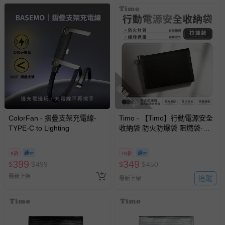
搶購一空
ColorFan - 摺疊支架充電線-
Timo - 【Timo】行動電源安全
TYPE-C to Lighting
收納袋 防火防爆袋 阻燃袋-拉
鍊式-黑色L (17x28cm)
8折
78折
399
349
$
$
499
$
$
450
最新上架
追蹤
最新上架