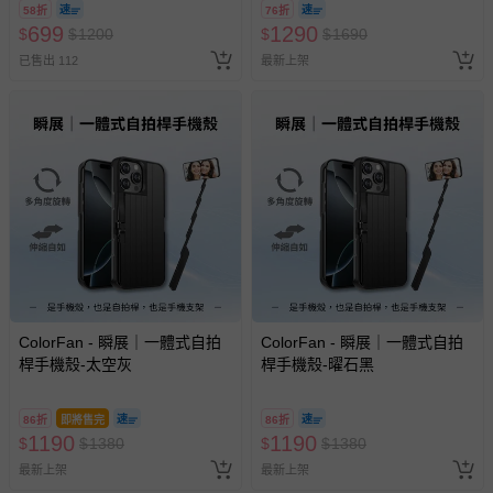
58折
76折
換，依現場梯次安排入場，逾
699
1290
$
$
1200
$
$
1690
期作廢) (兒童票(2歲以上)贈一
已售出 112
最新上架
名陪伴成人)
ColorFan - 瞬展｜一體式自拍
ColorFan - 瞬展｜一體式自拍
桿手機殼-太空灰
桿手機殼-曜石黑
86折
即將售完
86折
1190
1190
$
$
1380
$
$
1380
最新上架
最新上架