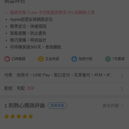
商品特色
國泰世華 Cube 卡切換童樂匯享 5% 回饋無上限
Apple認證全球網路定位
精準定位，快速尋回
智能提醒，防止遺失
輕巧便攜，時尚設計
可待機長達365天，長效續航
口碑嚴選
正品保證
加密付款
7天鑑賞
付款
信用卡・LINE Pay・街口支付・先享後付・ATM・iPASS MONEY
配送
宅配
免運
1 則熱心媽咪評論
更多評價
真實承諾