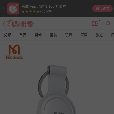
首載 App 現領 $ 100 折價券
點我領券
( 10000+ )
分類
首頁
嬰幼
童裝
玩具
家居
旅遊