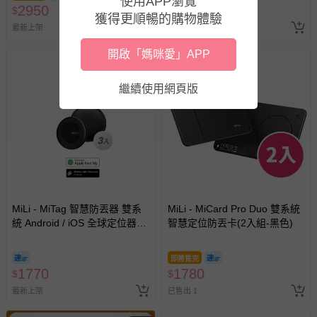
使用APP瀏覽
報紙、期刊或雜誌（惟書籍如經拆封、使用，則酌收整
2950
1770
$
$
獲得更順暢的購物體驗
新費用）。
最新上架
最新上架
經消費者拆封之影音商品或電腦軟體（例如 DVD、CD
開啟「媽咪愛」APP
等）。
非以有形媒介提供之數位內容或一經提供即為完成之線
繼續使用網頁版
上服務，經消費者事先同意始提供（例如線上課程、遊
戲或活動點數等）。
已拆封之以下類型商品：
-個人衛生用品（例如尿布、貼身衣物、泳裝、襪子、地
墊、寢具類等）。
-新生兒親膚衣物（嬰幼兒包巾與背巾、包屁衣、學習
褲、紗布衣等）。
MiLi - MiTag 智慧防丟器 雙系
-接觸性孕哺產品（奶嘴、奶瓶、擠乳器、哺乳衣、托腹
MiLi - MiCard Pro Duo 雙系統
統 Android / iOS 全球定位器(3
智慧定位防丟卡(2入組-黑色)
帶束縛衣、餐搖椅等）。
入組/黑色）
-其他原廠盒裝商品封口處已貼上「不可拆封」，或具警
示字句等說明貼紙、封條者。
即將售完
1770
1780
$
$
國際航空、客運、訂房等服務。
最新上架
已售出 1
相關的退換貨辦理流程，可詳見：
退換貨 & 退款問題