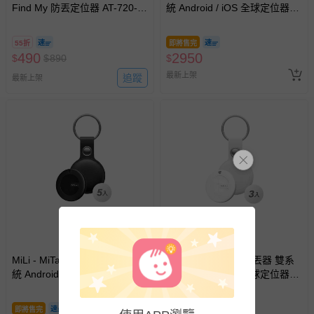
並非試用期，您所退回的商品必須是未經使用的全新狀態，
Find My 防丟定位器 AT-720-黑
統 Android / iOS 全球定位器(5
包含完整包裝、配件、說明文件及贈品等。
色(iOS限定)
入組/白色）
55折
即將售完
如需退換貨，請於收到商品7天（含例假日內提出），如為
490
2950
$
$
890
$
瑕疵退換貨所產生的運費，將由媽咪愛負責處理，若非瑕疵
最新上架
追蹤
最新上架
退貨，您可至『查詢訂單』>『已出貨』中查詢該筆訂單，
並點選『我要退貨』即可進行申請。若有相關退貨問題，請
至媽咪愛
LINE@客服ID: @mamilove
我們將依序為您處理
與服務，謝謝。
針對滿件折/滿額贈…等活動，如因部份退貨，而該訂單保
留商品未達活動門檻，將以原價計算，活動贈品亦需一併退
回。
部分商品依據消費者保護法的規定，不適用七天鑑賞期/猶
豫期範圍：
MiLi - MiTag 智慧防丟器 雙系
MiLi - MiTag 智慧防丟器 雙系
易於腐敗、保存期限較短或解約時即將逾期（例如生鮮
統 Android / iOS 全球定位器(5
統 Android / iOS 全球定位器(3
商品、食品等）。
入組/黑色）
入組/白色）
客製化商品（例如客製生日書、姓名貼等）。
即將售完