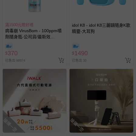
滿1500元贈好禮
idol K8 - idol K8三麗鷗隨身K歌
病毒崩 VirusBom - 100ppm噴
精靈-大耳狗
劑隨身瓶-公司貨/最新效
期-100ml
370
1490
$
$
已售出 98974
已售出 30
搶購一空
搶購一空