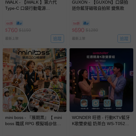
IWALK - 【iWALK 】第六代
GUXON - 【GUXON】口袋拍
Type-C 口袋行動電源
迷你藍芽磁吸自拍架 變焦款
5500mAh (LPB5500PC)
66折
54折
760
690
$
$
1150
$
$
1280
追蹤
追蹤
最新上架
最新上架
mini boss - 『展期票』【 mini
WONDER 旺德 - 行動KTV藍牙
boss 職感 RPG 模擬城@信義
K歌雙麥組 奶茶白 WS-T052U-
A11 】2026/7/10-8/30 (電子票
奶白色
券，於展期現場憑訂單編號兌