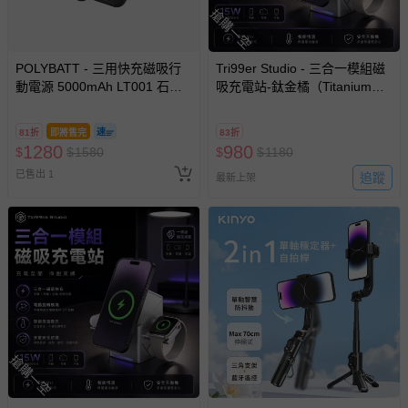
搶購一空
POLYBATT - 三用快充磁吸行
Tri99er Studio - 三合一模組磁
動電源 5000mAh LT001 石墨
吸充電站-鈦金橘（Titanium
烯 無線充磁吸-霧黑-5000mAh
Orange）
81折
即將售完
83折
1280
980
$
$
1580
$
$
1180
已售出 1
追蹤
最新上架
搶購一空