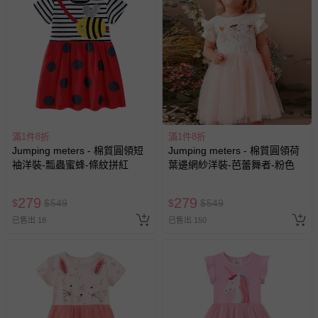
7T
69
33
28
12
※尺寸為平鋪測量，因測量方式不同，可能存在1-3cm誤差，敬請
諒解。
※由於螢幕顯示、拍攝光線、個人認知不同等因素，可能會造成略
有色差，請依收到實物顏色為準哦。
退換貨須知
您所購買的商品享有7天的鑑賞期／猶豫期權益，但此期間
並非試用期，您所退回的商品必須是未經使用的全新狀態，
滿1件8折
滿1件8折
包含完整包裝、配件、說明文件及贈品等。
Jumping meters - 棉質圓領短
Jumping meters - 棉質圓領荷
袖洋裝-瓢蟲蜜蜂-條紋拼紅
葉邊網紗洋裝-芭蕾舞者-粉色
如需退換貨，請於收到商品7天（含例假日內提出），如為
瑕疵退換貨所產生的運費，將由媽咪愛負責處理，若非瑕疵
279
279
$
$
549
$
$
549
退貨，您可至『查詢訂單』>『已出貨』中查詢該筆訂單，
並點選『我要退貨』即可進行申請。若有相關退貨問題，請
已售出 18
已售出 150
至媽咪愛
LINE@客服ID: @mamilove
我們將依序為您處理
與服務，謝謝。
針對滿件折/滿額贈…等活動，如因部份退貨，而該訂單保
留商品未達活動門檻，將以原價計算，活動贈品亦需一併退