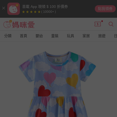
首載 App 現領 $ 100 折價券
點我領券
( 10000+ )
分類
首頁
嬰幼
童裝
玩具
家居
旅遊