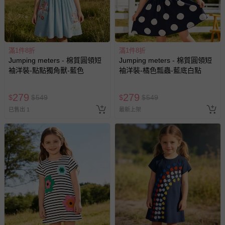
滿1件8折
滿1件8折
Jumping meters - 棉質圓領短
Jumping meters - 棉質圓領短
袖洋裝-點點獨角獸-藍色
袖洋裝-橘色瓢蟲-藍底白點
279
279
$
$
549
$
$
549
已售出 1
最新上架