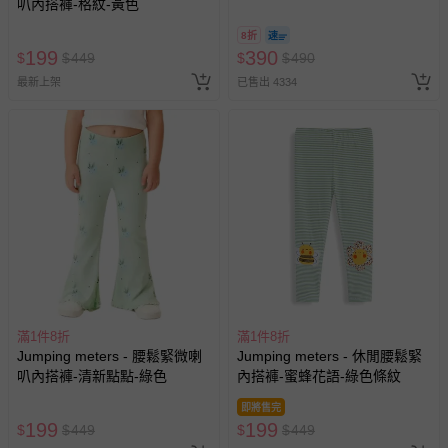
叭內搭褲-格紋-黃色
若您對於會員帳號、商品訂購與資訊、購物流程、付款方
@ 台北科教館 】2026/6/11-
8/30 (電子票券，於展期現場憑
式、折價券與購物金的使用、退貨及商品運送方式等有疑
8折
訂單編號兌換，逾期作廢) (大
問，你可詳見：
媽咪愛客服中心
。
199
390
$
$
449
$
$
490
人小孩均一價(3歲以上需購票))
預購商品：預購為海外同步代購，遇缺貨即會通知媽咪並協
最新上架
已售出 4334
助取消退款事宜。
商品如因「價格、組合」等錯誤原因，導致無法安排出貨，
會主動以簡訊及mail通知訂單取消事宜，並將提供適當補
償。
滿1件8折
滿1件8折
Jumping meters - 腰鬆緊微喇
Jumping meters - 休閒腰鬆緊
叭內搭褲-清新點點-綠色
內搭褲-蜜蜂花語-綠色條紋
即將售完
199
199
$
$
449
$
$
449