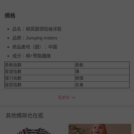
規格
品名：棉質圓領短袖洋裝
品牌：Jumping meters
商品產地（國）：中國
成分：棉+聚酯纖維
柔軟指數
柔軟
厚度指數
薄
彈力指數
微彈
版型指數
合身
看更多
吊牌尺碼
衣長
胸圍
肩寬
袖長
3T
53
29
24
10
其他媽咪也在逛
4T
57
30
25
11
5T
61
31
26
11
6T
65
32
27
12