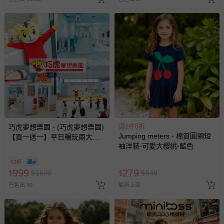
滿1件8折
巧虎夢想樂園 - (巧虎夢想樂園)
Jumping meters - 棉質圓領短
【買一送一】平日暢玩兩大一
袖洋裝-可愛大櫻桃-藍色
小套票 (正券為電子票券現場兌
換，贈送券現場領取)-效期至
62折
2026/10/16 正券逾期視同現金
999
279
$
$
1600
$
$
549
券使用
已售出 80
最新上架