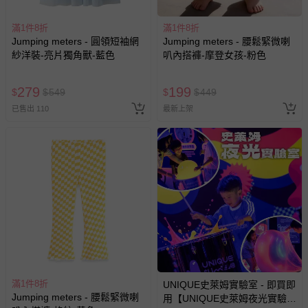
-接觸性孕哺產品（奶嘴、奶瓶、擠乳器、哺乳衣、托腹
滿1件8折
帶束縛衣、餐搖椅等）。
滿1件8折
Jumping meters - 圓領短袖網
Jumping meters - 腰鬆緊微喇
-其他原廠盒裝商品封口處已貼上「不可拆封」，或具警
紗洋裝-亮片獨角獸-藍色
叭內搭褲-摩登女孩-粉色
示字句等說明貼紙、封條者。
國際航空、客運、訂房等服務。
279
199
$
$
549
$
$
449
已售出 110
最新上架
相關的退換貨辦理流程，可詳見：
退換貨 & 退款問題
其他常見問題：
運送服務：目前提供的運送僅限台灣本島。如您位於離島地
區，可能會無法配送，或須依據商品需加收離島運費。廠商
亦保留出貨與否的權利。離島、偏遠地區、樓層親送等加價
費用，可能會另需加收。
商品實際的配達日期，可於訂單個人資料內的查詢訂單內，
已出貨通知之訊息為主。
如您收到商品，請依正常流程檢查是否完好，若商品遇瑕疵
滿1件8折
UNIQUE史萊姆實驗室 - 即買即
情形，您可申請更換新品或退貨，請見：
退貨的辦理流程
。
Jumping meters - 腰鬆緊微喇
用【UNIQUE史萊姆夜光實驗室