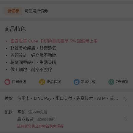
折價券
可使用折價券
商品特色
國泰世華 Cube 卡切換童樂匯享 5% 回饋無上限
材質柔軟親膚，舒適透氣
圓領設計，好穿脫不勒脖
精緻圖案設計，生動吸睛
做工細緻，耐穿不脫線
口碑嚴選
正品保證
加密付款
7天鑑賞
付款
信用卡・LINE Pay・街口支付・先享後付・ATM・貨到付款・iPASS MONEY
配送
宅配
滿$699免運
超商取貨
滿$699免運
註冊新會員立即領首購免運券