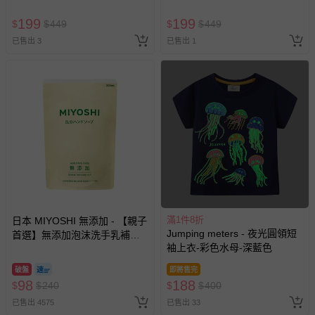
199
199
$
$
449
$
$
449
已售出 3
已售出 1
滿1件8折
日本 MIYOSHI 無添加 - 【親子
Jumping meters - 夜光圓領短
首選】無添加泡沫洗手乳補充
袖上衣-彩色水母-深藍色
包-300ml
破盤
即將售完
98
188
$
$
240
$
$
400
已售出 4575
已售出 33