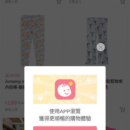
最新上架
已售出 1
滿1件8折
滿1件8折
Jumping meters - 休閒腰鬆緊
Jumping meters - 腰鬆緊微喇
內搭褲-繽紛碎花-白色
叭內搭褲-蝴蝶結-白色
199
199
$
$
449
$
$
449
最新上架
最新上架
使用APP瀏覽
獲得更順暢的購物體驗