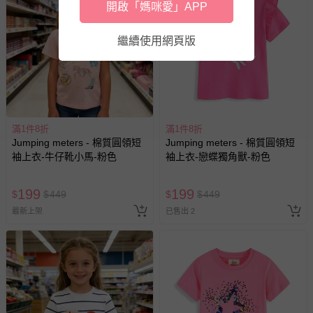
開啟「媽咪愛」APP
繼續使用網頁版
滿1件8折
滿1件8折
Jumping meters - 棉質圓領短
Jumping meters - 棉質圓領短
袖上衣-牛仔靴小馬-粉色
袖上衣-戀蝶獨角獸-粉色
199
199
$
$
449
$
$
449
最新上架
已售出 2