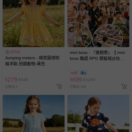
滿1件8折
mini boss - 『展期票』【 mini
Jumping meters - 棉質圓領短
boss 職感 RPG 模擬城@信義
袖洋裝-田園動物-黃色
A11 】2026/7/10-8/30 (電子票
券，於展期現場憑訂單編號兌
58折
換，依現場梯次安排入場，逾
279
699
$
$
549
$
$
1200
期作廢) (兒童票(2歲以上)贈一
已售出 4
已售出 128
名陪伴成人)