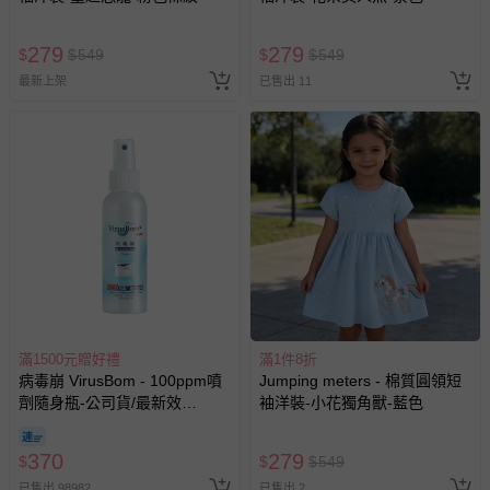
279
279
$
$
549
$
$
549
最新上架
已售出 11
滿1500元贈好禮
滿1件8折
病毒崩 VirusBom - 100ppm噴
Jumping meters - 棉質圓領短
劑隨身瓶-公司貨/最新效
袖洋裝-小花獨角獸-藍色
期-100ml
370
279
$
$
$
549
已售出 98982
已售出 2