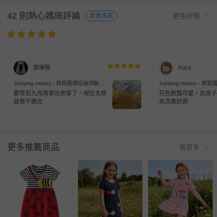
42 則熱心媽咪評論
更多評價
真實承諾
黃琳雅
Rara
Jumping meters - 棉質圓領短袖洋裝-兔
Jumping meters -
子花卉-黃色條紋
子-粉色
要等到九月再拿出來穿了，現在太熱
花色鮮豔可愛，女孩子
感覺不適合
來涼爽舒適
更多推薦商品
看更多