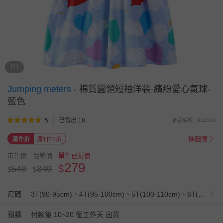
1/1
Jumping meters
-
棉質圓領短袖洋裝-繽紛愛心氣球-
藍色
5
已售出 18
商品編號：912024
進團購
滿件折
滿1件8折
市售價
促銷價
單件已折價
279
$
549
349
$
$
尺碼
3T(90-95cm)、4T(95-100cm)、5T(100-110cm)、6T(110-120cm)、7T(120-130cm)
預購
付款後 10~20 個工作天 出貨