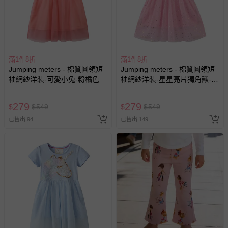
回。
部分商品依據消費者保護法的規定，不適用七天鑑賞期/猶
豫期範圍：
易於腐敗、保存期限較短或解約時即將逾期（例如生鮮
滿1件8折
滿1件8折
商品、食品等）。
Jumping meters - 棉質圓領短
Jumping meters - 棉質圓領短
客製化商品（例如客製生日書、姓名貼等）。
袖網紗洋裝-可愛小兔-粉橘色
袖網紗洋裝-星星亮片獨角獸-粉
色
報紙、期刊或雜誌（惟書籍如經拆封、使用，則酌收整
新費用）。
279
279
$
$
549
$
$
549
經消費者拆封之影音商品或電腦軟體（例如 DVD、CD
已售出 94
已售出 149
等）。
非以有形媒介提供之數位內容或一經提供即為完成之線
上服務，經消費者事先同意始提供（例如線上課程、遊
戲或活動點數等）。
已拆封之以下類型商品：
-個人衛生用品（例如尿布、貼身衣物、泳裝、襪子、地
墊、寢具類等）。
-新生兒親膚衣物（嬰幼兒包巾與背巾、包屁衣、學習
褲、紗布衣等）。