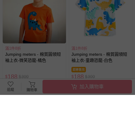
滿1件8折
滿1件8折
Jumping meters - 棉質圓領短
Jumping meters - 棉質圓領短
袖上衣-微笑恐龍-橘色
袖上衣-童趣恐龍-白色
即將售完
188
188
$
$
300
$
$
300
最新上架
最新上架
加入購物車
追蹤
購物車