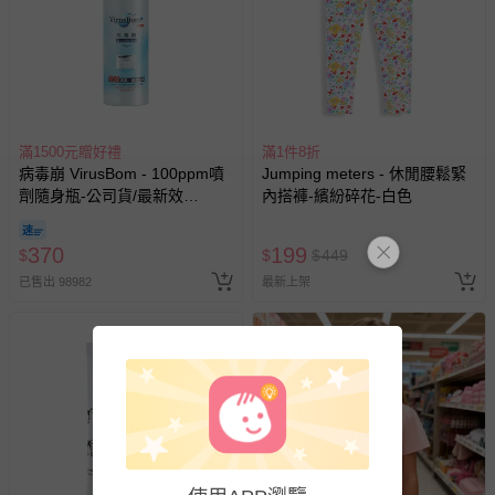
滿1500元贈好禮
滿1件8折
病毒崩 VirusBom - 100ppm噴
Jumping meters - 休閒腰鬆緊
劑隨身瓶-公司貨/最新效
內搭褲-繽紛碎花-白色
期-100ml
370
199
$
$
$
449
已售出 98982
最新上架