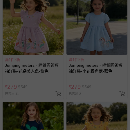
滿1件8折
滿1件8折
Jumping meters - 棉質圓領短
Jumping meters - 棉質圓領短
袖洋裝-花朵美人魚-紫色
袖洋裝-小花獨角獸-藍色
279
279
$
$
549
$
$
549
已售出 11
已售出 2