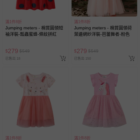
您所購買的商品享有7天的鑑賞期／猶豫期權益，但此期間
並非試用期，您所退回的商品必須是未經使用的全新狀態，
滿1件8折
滿1件8折
包含完整包裝、配件、說明文件及贈品等。
Jumping meters - 棉質圓領短
Jumping meters - 棉質圓領荷
袖洋裝-瓢蟲蜜蜂-條紋拼紅
葉邊網紗洋裝-芭蕾舞者-粉色
如需退換貨，請於收到商品7天（含例假日內提出），如為
瑕疵退換貨所產生的運費，將由媽咪愛負責處理，若非瑕疵
279
279
$
$
549
$
$
549
退貨，您可至『查詢訂單』>『已出貨』中查詢該筆訂單，
並點選『我要退貨』即可進行申請。若有相關退貨問題，請
已售出 18
已售出 150
至媽咪愛
LINE@客服ID: @mamilove
我們將依序為您處理
與服務，謝謝。
針對滿件折/滿額贈…等活動，如因部份退貨，而該訂單保
留商品未達活動門檻，將以原價計算，活動贈品亦需一併退
回。
部分商品依據消費者保護法的規定，不適用七天鑑賞期/猶
豫期範圍：
易於腐敗、保存期限較短或解約時即將逾期（例如生鮮
滿1件8折
滿1件8折
商品、食品等）。