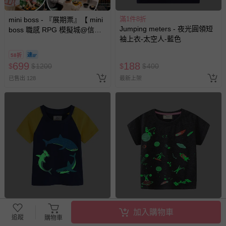
滿1件8折
mini boss - 『展期票』【 mini
Jumping meters - 夜光圓領短
boss 職感 RPG 模擬城@信義
袖上衣-太空人-藍色
A11 】2026/7/10-8/30 (電子票
券，於展期現場憑訂單編號兌
58折
換，依現場梯次安排入場，逾
699
188
$
$
1200
$
$
400
期作廢) (兒童票(2歲以上)贈一
已售出 128
最新上架
名陪伴成人)
滿1件8折
滿1件8折
加入購物車
Jumping meters - 夜光圓領短
Jumping meters - 夜光圓領短
追蹤
購物車