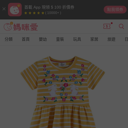
首載 App 現領 $ 100 折價券
點我領券
( 10000+ )
分類
首頁
嬰幼
童裝
玩具
家居
旅遊