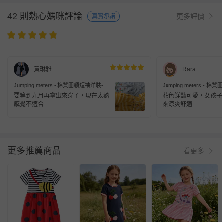
42 則熱心媽咪評論
更多評價
真實承諾
黃琳雅
Rara
Jumping meters - 棉質圓領短袖洋裝-兔
Jumping meters -
子花卉-黃色條紋
子-粉色
要等到九月再拿出來穿了，現在太熱
花色鮮豔可愛，女孩子
感覺不適合
來涼爽舒適
更多推薦商品
看更多