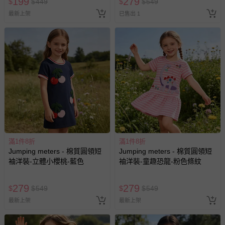
199
279
$
$
449
$
$
549
最新上架
已售出 1
滿1件8折
滿1件8折
Jumping meters - 棉質圓領短
Jumping meters - 棉質圓領短
袖洋裝-立體小櫻桃-藍色
袖洋裝-童趣恐龍-粉色條紋
279
279
$
$
549
$
$
549
最新上架
最新上架