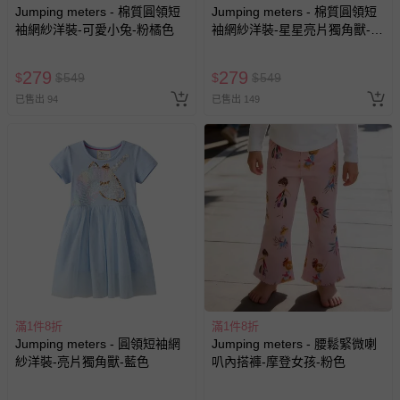
Jumping meters - 棉質圓領短
Jumping meters - 棉質圓領短
客製化商品（例如客製生日書、姓名貼等）。
袖網紗洋裝-可愛小兔-粉橘色
袖網紗洋裝-星星亮片獨角獸-粉
色
報紙、期刊或雜誌（惟書籍如經拆封、使用，則酌收整
新費用）。
279
279
$
$
549
$
$
549
經消費者拆封之影音商品或電腦軟體（例如 DVD、CD
已售出 94
已售出 149
等）。
非以有形媒介提供之數位內容或一經提供即為完成之線
上服務，經消費者事先同意始提供（例如線上課程、遊
戲或活動點數等）。
已拆封之以下類型商品：
-個人衛生用品（例如尿布、貼身衣物、泳裝、襪子、地
墊、寢具類等）。
-新生兒親膚衣物（嬰幼兒包巾與背巾、包屁衣、學習
褲、紗布衣等）。
-接觸性孕哺產品（奶嘴、奶瓶、擠乳器、哺乳衣、托腹
滿1件8折
帶束縛衣、餐搖椅等）。
滿1件8折
Jumping meters - 圓領短袖網
Jumping meters - 腰鬆緊微喇
-其他原廠盒裝商品封口處已貼上「不可拆封」，或具警
紗洋裝-亮片獨角獸-藍色
叭內搭褲-摩登女孩-粉色
示字句等說明貼紙、封條者。
國際航空、客運、訂房等服務。