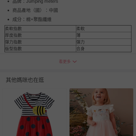
品牌：Jumping meters
商品產地（國）：中國
成分：棉+聚酯纖維
柔軟指數
柔軟
厚度指數
薄
彈力指數
彈力
版型指數
合身
看更多
吊牌尺碼
衣長
胸圍
肩寬
袖長
3T
49
27
23
10
其他媽咪也在逛
4T
53
28
24
11
5T
57
29
25
12
6T
61
30
26
13
7T
65
31
27
14
※尺寸為平鋪測量，因測量方式不同，可能存在1-3cm誤差，敬請
諒解。
※由於螢幕顯示、拍攝光線、個人認知不同等因素，可能會造成略
有色差，請依收到實物顏色為準哦。
退換貨須知