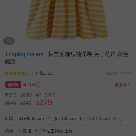
1/1
Jumping meters
-
棉質圓領短袖洋裝-兔子花卉-黃色
條紋
5
已售出 11
商品編號：912009
進團購
滿件折
滿1件8折
市售價
促銷價
單件已折價
279
$
549
349
$
$
尺碼
3T(90-95cm)、4T(95-100cm)、5T(100-110cm)、6T(110-120cm)、7T(120-130cm)
預購
付款後 10~20 個工作天 出貨