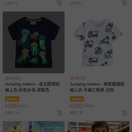
已售出 3
已售出 1
滿1件8折
滿1件8折
Jumping meters - 夜光圓領短
Jumping meters - 棉質圓領短
袖上衣-彩色水母-深藍色
袖上衣-手繪工程車-白色
即將售完
即將售完
188
188
$
$
400
$
$
300
已售出 33
最新上架