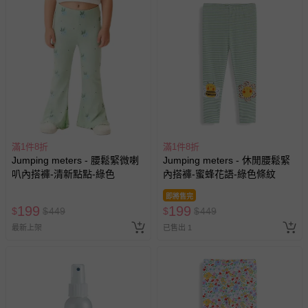
商品如因「價格、組合」等錯誤原因，導致無法安排出貨，
會主動以簡訊及mail通知訂單取消事宜，並將提供適當補
償。
滿1件8折
滿1件8折
Jumping meters - 腰鬆緊微喇
Jumping meters - 休閒腰鬆緊
叭內搭褲-清新點點-綠色
內搭褲-蜜蜂花語-綠色條紋
即將售完
199
199
$
$
449
$
$
449
最新上架
已售出 1