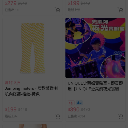
279
199
$
$
549
$
$
449
已售出 110
最新上架
相關的退換貨辦理流程，可詳見：
退換貨 & 退款問題
其他常見問題：
運送服務：目前提供的運送僅限台灣本島。如您位於離島地
區，可能會無法配送，或須依據商品需加收離島運費。廠商
亦保留出貨與否的權利。離島、偏遠地區、樓層親送等加價
費用，可能會另需加收。
商品實際的配達日期，可於訂單個人資料內的查詢訂單內，
已出貨通知之訊息為主。
如您收到商品，請依正常流程檢查是否完好，若商品遇瑕疵
滿1件8折
UNIQUE史萊姆實驗室 - 即買即
情形，您可申請更換新品或退貨，請見：
退貨的辦理流程
。
Jumping meters - 腰鬆緊微喇
用【UNIQUE史萊姆夜光實驗室
叭內搭褲-格紋-黃色
若您對於會員帳號、商品訂購與資訊、購物流程、付款方
@ 台北科教館 】2026/6/11-
8/30 (電子票券，於展期現場憑
式、折價券與購物金的使用、退貨及商品運送方式等有疑
8折
訂單編號兌換，逾期作廢) (大
問，你可詳見：
媽咪愛客服中心
。
199
390
$
$
449
$
$
490
人小孩均一價(3歲以上需購票))
預購商品：預購為海外同步代購，遇缺貨即會通知媽咪並協
最新上架
已售出 4334
助取消退款事宜。