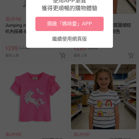
使用APP瀏覽
獲得更順暢的購物體驗
滿1件8折
滿1件8折
開啟「媽咪愛」APP
Jumping meters - 腰鬆緊微喇
Jumping meters - 棉質圓領短
叭內搭褲-蝴蝶結-白色
袖上衣-牛仔靴小馬-粉色
繼續使用網頁版
199
199
$
$
449
$
$
449
最新上架
最新上架
滿1件8折
滿1件8折