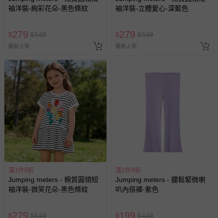
袖洋裝-絢彩花朵-黑色條紋
袖洋裝-立體愛心-深藍色
279
279
$
$
549
$
$
549
最新上架
最新上架
滿1件8折
滿1件8折
Jumping meters - 棉質圓領短
Jumping meters - 腰鬆緊微喇
袖洋裝-微笑花朵-黑色條紋
叭內搭褲-紫色
279
199
$
$
549
$
$
449