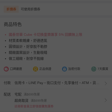
折價券
可使用折價券
商品特色
國泰世華 Cube 卡切換童樂匯享 5% 回饋無上限
材質柔軟親膚，舒適透氣
圓領設計，好穿脫不勒脖
精緻圖案設計，生動吸睛
做工細緻，耐穿不脫線
口碑嚴選
正品保證
加密付款
7天鑑賞
付款
信用卡・LINE Pay・街口支付・先享後付・ATM・貨到付款・iPASS MONEY
配送
宅配
滿$699免運
超商取貨
滿$699免運
註冊新會員立即領首購免運券