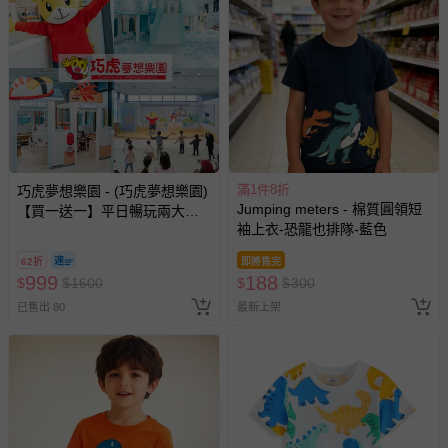
滿1件8折
巧虎夢想樂園 - (巧虎夢想樂園)
Jumping meters - 棉質圓領短
【買一送一】平日暢玩兩大一
袖上衣-恐龍也排隊-藍色
小套票 (正券為電子票券現場兌
換，贈送券現場領取)-效期至
62折
即將售完
2026/10/16 正券逾期視同現金
999
188
$
$
1600
$
$
300
券使用
已售出 80
最新上架