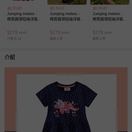
滿1件8折
滿1件8折
滿1件8折
Jumping meters -
Jumping meters -
Jumping meters -
棉質圓領短袖洋裝-
棉質圓領短袖洋裝-
棉質圓領短袖洋裝-
瓢蟲蜜蜂-條紋拼紅
立體小櫻桃-藍色
童趣恐龍-粉色條紋
$
279
$
279
$
279
549
549
549
$
$
$
已售出 18
最新上架
最新上架
介紹