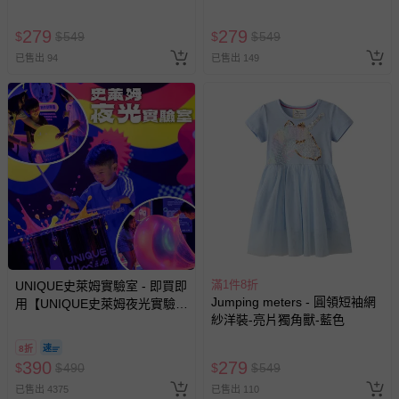
色
報紙、期刊或雜誌（惟書籍如經拆封、使用，則酌收整
新費用）。
279
279
$
$
549
$
$
549
經消費者拆封之影音商品或電腦軟體（例如 DVD、CD
已售出 94
已售出 149
等）。
非以有形媒介提供之數位內容或一經提供即為完成之線
上服務，經消費者事先同意始提供（例如線上課程、遊
戲或活動點數等）。
已拆封之以下類型商品：
-個人衛生用品（例如尿布、貼身衣物、泳裝、襪子、地
墊、寢具類等）。
-新生兒親膚衣物（嬰幼兒包巾與背巾、包屁衣、學習
褲、紗布衣等）。
-接觸性孕哺產品（奶嘴、奶瓶、擠乳器、哺乳衣、托腹
帶束縛衣、餐搖椅等）。
滿1件8折
UNIQUE史萊姆實驗室 - 即買即
Jumping meters - 圓領短袖網
用【UNIQUE史萊姆夜光實驗室
-其他原廠盒裝商品封口處已貼上「不可拆封」，或具警
紗洋裝-亮片獨角獸-藍色
@ 台北科教館 】2026/6/11-
示字句等說明貼紙、封條者。
8/30 (電子票券，於展期現場憑
8折
國際航空、客運、訂房等服務。
訂單編號兌換，逾期作廢) (大
390
279
$
$
490
$
$
549
人小孩均一價(3歲以上需購票))
已售出 4375
已售出 110
相關的退換貨辦理流程，可詳見：
退換貨 & 退款問題