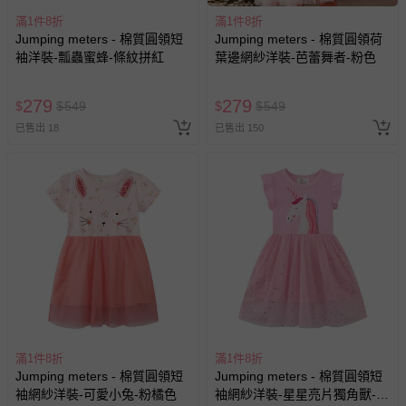
並非試用期，您所退回的商品必須是未經使用的全新狀態，
滿1件8折
滿1件8折
包含完整包裝、配件、說明文件及贈品等。
Jumping meters - 棉質圓領短
Jumping meters - 棉質圓領荷
袖洋裝-瓢蟲蜜蜂-條紋拼紅
葉邊網紗洋裝-芭蕾舞者-粉色
如需退換貨，請於收到商品7天（含例假日內提出），如為
瑕疵退換貨所產生的運費，將由媽咪愛負責處理，若非瑕疵
279
279
$
$
549
$
$
549
退貨，您可至『查詢訂單』>『已出貨』中查詢該筆訂單，
並點選『我要退貨』即可進行申請。若有相關退貨問題，請
已售出 18
已售出 150
至媽咪愛
LINE@客服ID: @mamilove
我們將依序為您處理
與服務，謝謝。
針對滿件折/滿額贈…等活動，如因部份退貨，而該訂單保
留商品未達活動門檻，將以原價計算，活動贈品亦需一併退
回。
部分商品依據消費者保護法的規定，不適用七天鑑賞期/猶
豫期範圍：
易於腐敗、保存期限較短或解約時即將逾期（例如生鮮
滿1件8折
滿1件8折
商品、食品等）。
Jumping meters - 棉質圓領短
Jumping meters - 棉質圓領短
客製化商品（例如客製生日書、姓名貼等）。
袖網紗洋裝-可愛小兔-粉橘色
袖網紗洋裝-星星亮片獨角獸-粉