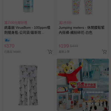
滿1500元贈好禮
滿1件8折
病毒崩 VirusBom - 100ppm噴
Jumping meters - 休閒腰鬆緊
劑隨身瓶-公司貨/最新效
內搭褲-繽紛碎花-白色
期-100ml
370
199
$
$
$
449
已售出 98985
最新上架