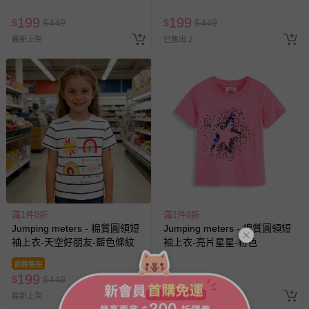
199
199
$
$
449
$
$
449
最新上架
已售出 2
滿1件8折
滿1件8折
Jumping meters - 棉質圓領短
Jumping meters - 棉質圓領短
袖上衣-天空好朋友-藍色條紋
袖上衣-亮片星星-粉色
即將售完
199
199
$
$
449
$
$
449
最新上架
最新上架