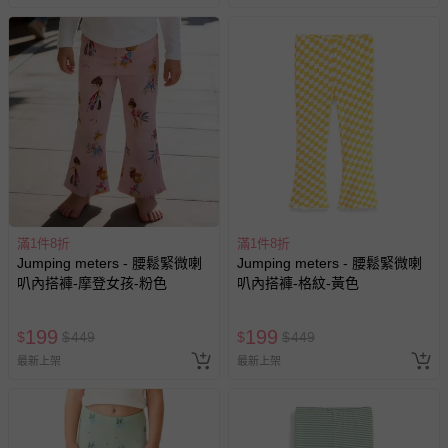
其他常見問題：
運送服務：目前提供的運送僅限台灣本島。如您位於離島地
區，可能會無法配送，或須依據商品需加收離島運費。廠商
亦保留出貨與否的權利。離島、偏遠地區、樓層親送等加價
費用，可能會另需加收。
商品實際的配達日期，可於訂單個人資料內的查詢訂單內，
已出貨通知之訊息為主。
如您收到商品，請依正常流程檢查是否完好，若商品遇瑕疵
滿1件8折
滿1件8折
情形，您可申請更換新品或退貨，請見：
退貨的辦理流程
。
Jumping meters - 腰鬆緊微喇
Jumping meters - 腰鬆緊微喇
叭內搭褲-摩登女孩-粉色
叭內搭褲-格紋-黃色
若您對於會員帳號、商品訂購與資訊、購物流程、付款方
式、折價券與購物金的使用、退貨及商品運送方式等有疑
問，你可詳見：
媽咪愛客服中心
。
199
199
$
$
449
$
$
449
預購商品：預購為海外同步代購，遇缺貨即會通知媽咪並協
最新上架
最新上架
助取消退款事宜。
商品如因「價格、組合」等錯誤原因，導致無法安排出貨，
會主動以簡訊及mail通知訂單取消事宜，並將提供適當補