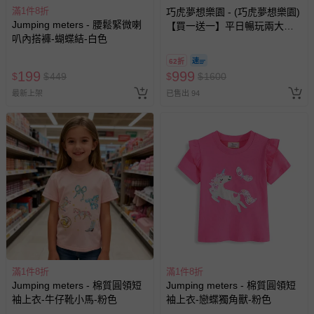
滿1件8折
巧虎夢想樂園 - (巧虎夢想樂園)
Jumping meters - 腰鬆緊微喇
【買一送一】平日暢玩兩大一
叭內搭褲-蝴蝶結-白色
小套票 (正券為電子票券現場兌
換，贈送券現場領取)-效期至
62折
2026/10/16 正券逾期視同現金
199
999
$
$
449
$
$
1600
券使用
最新上架
已售出 94
滿1件8折
滿1件8折
Jumping meters - 棉質圓領短
Jumping meters - 棉質圓領短
袖上衣-牛仔靴小馬-粉色
袖上衣-戀蝶獨角獸-粉色