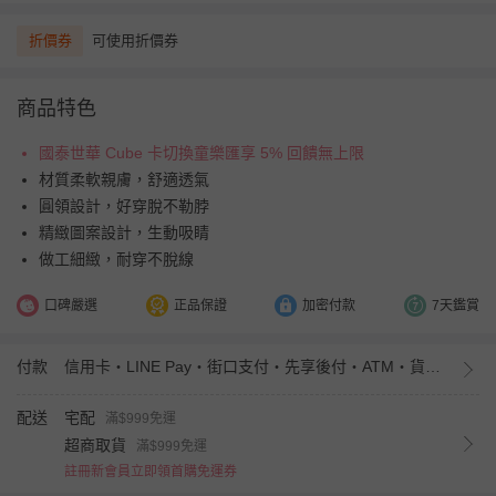
折價券
可使用折價券
商品特色
國泰世華 Cube 卡切換童樂匯享 5% 回饋無上限
材質柔軟親膚，舒適透氣
圓領設計，好穿脫不勒脖
精緻圖案設計，生動吸睛
做工細緻，耐穿不脫線
口碑嚴選
正品保證
加密付款
7天鑑賞
付款
信用卡・LINE Pay・街口支付・先享後付・ATM・貨到付款・iPASS MONEY
配送
宅配
滿$999免運
超商取貨
滿$999免運
註冊新會員立即領首購免運券