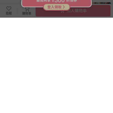
加入購物車
追蹤
購物車
滿1件8折
mini boss - 『展期票』【 mini
Jumping meters - 棉質圓領短
boss 職感 RPG 模擬城@信義
袖網紗洋裝-亮片小花-藍色條紋
A11 】2026/7/10-8/30 (電子票
券，於展期現場憑訂單編號兌
58折
換，依現場梯次安排入場，逾
279
699
$
$
549
$
$
1200
期作廢) (兒童票(2歲以上)贈一
已售出 1
已售出 130
名陪伴成人)