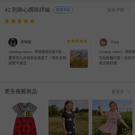
42 則熱心媽咪評論
更多評價
真實承諾
黃琳雅
Rara
Jumping meters - 棉質圓領短袖洋裝-兔
Jumping meters -
子花卉-黃色條紋
子-粉色
要等到九月再拿出來穿了，現在太熱
花色鮮豔可愛，女孩子
感覺不適合
來涼爽舒適
更多推薦商品
看更多