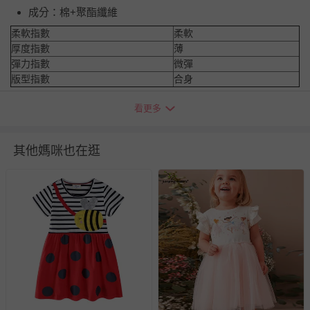
成分：棉+聚酯纖維
柔軟指數
柔軟
厚度指數
薄
彈力指數
微彈
版型指數
合身
看更多
吊牌尺碼
衣長
胸圍
肩寬
袖長
3T
52
27
22
9.5
其他媽咪也在逛
4T
56
28
23
10
5T
60
29
24
11
6T
64
30
25.5
12
7T
68
31
27
13
※尺寸為平鋪測量，因測量方式不同，可能存在1-3cm誤差，敬請
諒解。
※由於螢幕顯示、拍攝光線、個人認知不同等因素，可能會造成略
有色差，請依收到實物顏色為準哦。
退換貨須知
您所購買的商品享有7天的鑑賞期／猶豫期權益，但此期間