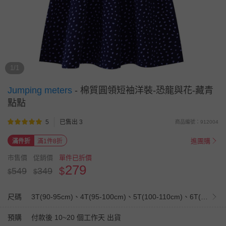
1/1
Jumping meters
-
棉質圓領短袖洋裝-恐龍與花-藏青
點點
5
已售出 3
商品編號：912004
進團購
滿件折
滿1件8折
市售價
促銷價
單件已折價
279
$
549
349
$
$
尺碼
3T(90-95cm)、4T(95-100cm)、5T(100-110cm)、6T(110-120cm)、7T(120-130cm)
預購
付款後 10~20 個工作天 出貨