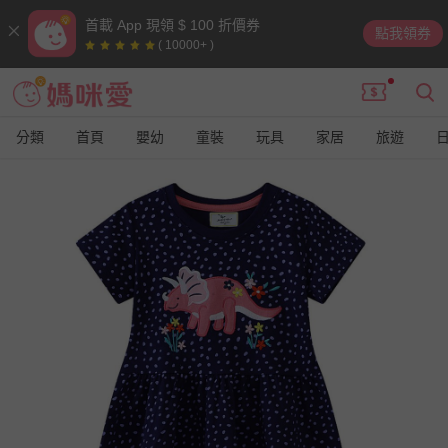
首載 App 現領 $ 100 折價券
點我領券
( 10000+ )
分類
首頁
嬰幼
童裝
玩具
家居
旅遊