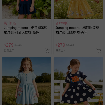
滿1件8折
滿1件8折
Jumping meters - 棉質圓領短
Jumping meters - 棉質圓領短
袖洋裝-可愛大櫻桃-藍色
袖洋裝-田園動物-黃色
279
279
$
$
549
$
$
549
最新上架
已售出 4