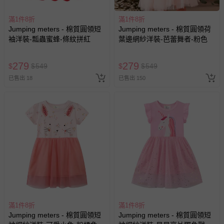
並非試用期，您所退回的商品必須是未經使用的全新狀態，
滿1件8折
滿1件8折
包含完整包裝、配件、說明文件及贈品等。
Jumping meters - 棉質圓領短
Jumping meters - 棉質圓領荷
袖洋裝-瓢蟲蜜蜂-條紋拼紅
葉邊網紗洋裝-芭蕾舞者-粉色
如需退換貨，請於收到商品7天（含例假日內提出），如為
瑕疵退換貨所產生的運費，將由媽咪愛負責處理，若非瑕疵
279
279
$
$
549
$
$
549
退貨，您可至『查詢訂單』>『已出貨』中查詢該筆訂單，
並點選『我要退貨』即可進行申請。若有相關退貨問題，請
已售出 18
已售出 150
至媽咪愛
LINE@客服ID: @mamilove
我們將依序為您處理
與服務，謝謝。
針對滿件折/滿額贈…等活動，如因部份退貨，而該訂單保
留商品未達活動門檻，將以原價計算，活動贈品亦需一併退
回。
部分商品依據消費者保護法的規定，不適用七天鑑賞期/猶
豫期範圍：
易於腐敗、保存期限較短或解約時即將逾期（例如生鮮
滿1件8折
滿1件8折
商品、食品等）。
Jumping meters - 棉質圓領短
Jumping meters - 棉質圓領短
客製化商品（例如客製生日書、姓名貼等）。