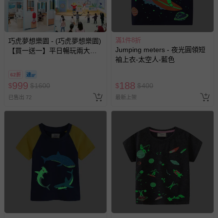
滿1件8折
巧虎夢想樂園 - (巧虎夢想樂園)
Jumping meters - 夜光圓領短
【買一送一】平日暢玩兩大一
袖上衣-太空人-藍色
小套票 (正券為電子票券現場兌
換，贈送券現場領取)-效期至
62折
2026/10/16 正券逾期視同現金
999
188
$
$
1600
$
$
400
券使用
已售出 72
最新上架