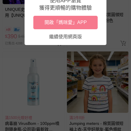
使用APP瀏覽
獲得更順暢的購物體驗
滿1件8折
UNIQUE史萊姆實驗室 - 即買即
Jumping meters - 棉質圓領短
用【UNIQUE史萊姆夜光實驗室
袖上衣-戀蝶獨角獸-粉色
@ 台北科教館 】2026/6/11-
開啟「媽咪愛」APP
8/30 (電子票券，於展期現場憑
8折
訂單編號兌換，逾期作廢) (大
390
199
$
$
490
$
$
449
繼續使用網頁版
人小孩均一價(3歲以上需購票))
已售出 4288
已售出 2
滿1500元贈好禮
滿1件8折
病毒崩 VirusBom - 100ppm噴
Jumping meters - 棉質圓領短
劑隨身瓶-公司貨/最新效
袖上衣-天空好朋友-藍色條紋