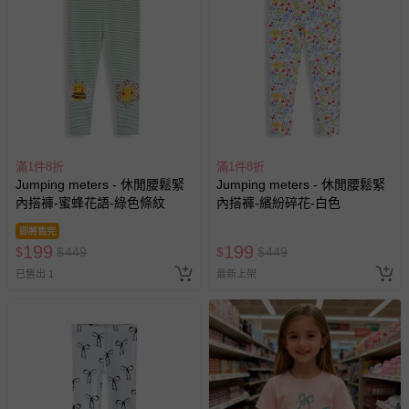
會主動以簡訊及mail通知訂單取消事宜，並將提供適當補
償。
滿1件8折
滿1件8折
Jumping meters - 休閒腰鬆緊
Jumping meters - 休閒腰鬆緊
內搭褲-蜜蜂花語-綠色條紋
內搭褲-繽紛碎花-白色
即將售完
199
199
$
$
449
$
$
449
已售出 1
最新上架