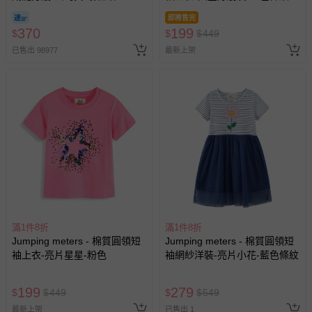
期-100ml
即將售完
370
199
$
$
$
449
已售出 98977
最新上架
滿1件8折
滿1件8折
Jumping meters - 棉質圓領短
Jumping meters - 棉質圓領短
袖上衣-亮片星星-粉色
袖網紗洋裝-亮片小花-藍色條紋
199
279
$
$
449
$
$
549
最新上架
已售出 1