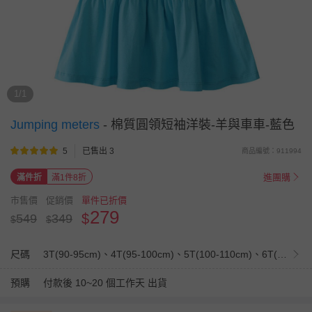
1/1
Jumping meters
-
棉質圓領短袖洋裝-羊與車車-藍色
5
已售出 3
商品編號：911994
進團購
滿件折
滿1件8折
市售價
促銷價
單件已折價
279
$
549
349
$
$
尺碼
3T(90-95cm)、4T(95-100cm)、5T(100-110cm)、6T(110-120cm)、7T(120-130cm)
預購
付款後 10~20 個工作天 出貨