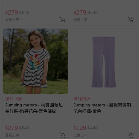
279
279
$
$
549
$
$
549
最新上架
最新上架
滿1件8折
滿1件8折
Jumping meters - 棉質圓領短
Jumping meters - 腰鬆緊微喇
袖洋裝-微笑花朵-黑色條紋
叭內搭褲-紫色
279
199
$
$
549
$
$
449
最新上架
已售出 4