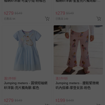
袖網紗洋裝-可愛小兔-粉橘色
袖網紗洋裝-星星亮片獨角獸-粉
色
報紙、期刊或雜誌（惟書籍如經拆封、使用，則酌收整
新費用）。
279
279
$
$
549
$
$
549
經消費者拆封之影音商品或電腦軟體（例如 DVD、CD
已售出 94
已售出 149
等）。
非以有形媒介提供之數位內容或一經提供即為完成之線
上服務，經消費者事先同意始提供（例如線上課程、遊
戲或活動點數等）。
已拆封之以下類型商品：
-個人衛生用品（例如尿布、貼身衣物、泳裝、襪子、地
墊、寢具類等）。
-新生兒親膚衣物（嬰幼兒包巾與背巾、包屁衣、學習
褲、紗布衣等）。
-接觸性孕哺產品（奶嘴、奶瓶、擠乳器、哺乳衣、托腹
滿1件8折
帶束縛衣、餐搖椅等）。
滿1件8折
Jumping meters - 圓領短袖網
Jumping meters - 腰鬆緊微喇
-其他原廠盒裝商品封口處已貼上「不可拆封」，或具警
紗洋裝-亮片獨角獸-藍色
叭內搭褲-摩登女孩-粉色
示字句等說明貼紙、封條者。
國際航空、客運、訂房等服務。
279
199
$
$
549
$
$
449