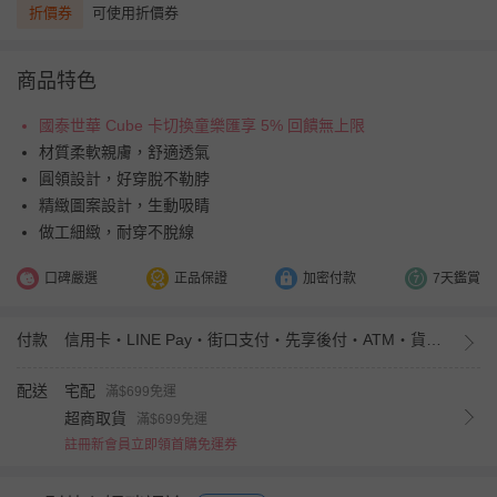
折價券
可使用折價券
商品特色
國泰世華 Cube 卡切換童樂匯享 5% 回饋無上限
材質柔軟親膚，舒適透氣
圓領設計，好穿脫不勒脖
精緻圖案設計，生動吸睛
做工細緻，耐穿不脫線
口碑嚴選
正品保證
加密付款
7天鑑賞
付款
信用卡・LINE Pay・街口支付・先享後付・ATM・貨到付款・iPASS MONEY
配送
宅配
滿$699免運
超商取貨
滿$699免運
註冊新會員立即領首購免運券