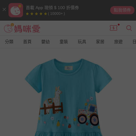
首載 App 現領 $ 100 折價券
點我領券
( 10000+ )
分類
首頁
嬰幼
童裝
玩具
家居
旅遊