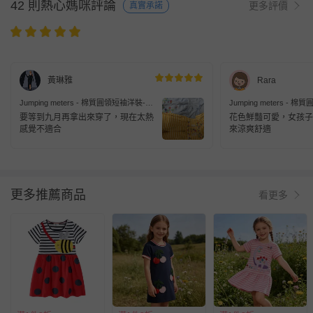
42 則熱心媽咪評論
更多評價
真實承諾
黃琳雅
Rara
Jumping meters - 棉質圓領短袖洋裝-兔
Jumping meters -
子花卉-黃色條紋
子-粉色
要等到九月再拿出來穿了，現在太熱
花色鮮豔可愛，女孩子
感覺不適合
來涼爽舒適
更多推薦商品
看更多