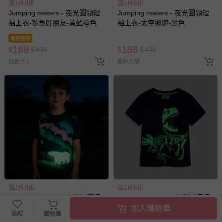
滿1件8折
滿1件8折
Jumping meters - 夜光圓領短
Jumping meters - 夜光圓領短
袖上衣-鯊魚好朋友-黃藍撞色
袖上衣-太空遨遊-黑色
即將售完
188
188
$
$
400
$
$
400
已售出 1
最新上架
滿1件8折
滿1件8折
Jumping meters - 夜光圓領短
Jumping meters - 夜光圓領短
袖上衣-星河下的北極熊-藏青
袖上衣-幻彩恐龍骨骼-藏青
加入購物車
追蹤
購物車