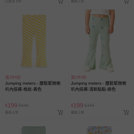
已售出 109
最新上架
相關的退換貨辦理流程，可詳見：
退換貨 & 退款問題
其他常見問題：
運送服務：目前提供的運送僅限台灣本島。如您位於離島地
區，可能會無法配送，或須依據商品需加收離島運費。廠商
亦保留出貨與否的權利。離島、偏遠地區、樓層親送等加價
費用，可能會另需加收。
商品實際的配達日期，可於訂單個人資料內的查詢訂單內，
已出貨通知之訊息為主。
如您收到商品，請依正常流程檢查是否完好，若商品遇瑕疵
滿1件8折
滿1件8折
情形，您可申請更換新品或退貨，請見：
退貨的辦理流程
。
Jumping meters - 腰鬆緊微喇
Jumping meters - 腰鬆緊微喇
叭內搭褲-格紋-黃色
叭內搭褲-清新點點-綠色
若您對於會員帳號、商品訂購與資訊、購物流程、付款方
式、折價券與購物金的使用、退貨及商品運送方式等有疑
問，你可詳見：
媽咪愛客服中心
。
199
199
$
$
449
$
$
449
預購商品：預購為海外同步代購，遇缺貨即會通知媽咪並協
最新上架
最新上架
助取消退款事宜。
商品如因「價格、組合」等錯誤原因，導致無法安排出貨，