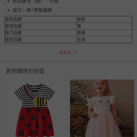
商品產地（國）：中國
成分：棉+聚酯纖維
柔軟指數
柔軟
厚度指數
薄
彈力指數
微彈
版型指數
合身
看更多
吊牌尺碼
衣長
胸圍
肩寬
袖長
3T
52
30
24
9
其他媽咪也在逛
4T
56
31
25
10
5T
60
32
26
10
6T
64
33
27
11
7T
68
34
28
12
※尺寸為平鋪測量，因測量方式不同，可能存在1-3cm誤差，敬請
諒解。
※由於螢幕顯示、拍攝光線、個人認知不同等因素，可能會造成略
有色差，請依收到實物顏色為準哦。
退換貨須知
您所購買的商品享有7天的鑑賞期／猶豫期權益，但此期間