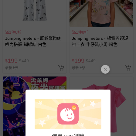
滿1件8折
滿1件8折
Jumping meters - 腰鬆緊微喇
Jumping meters - 棉質圓領短
叭內搭褲-蝴蝶結-白色
袖上衣-牛仔靴小馬-粉色
199
199
$
$
449
$
$
449
最新上架
最新上架