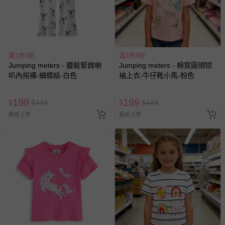
滿1件8折
滿1件8折
Jumping meters - 腰鬆緊微喇
Jumping meters - 棉質圓領短
叭內搭褲-蝴蝶結-白色
袖上衣-牛仔靴小馬-粉色
199
199
$
$
449
$
$
449
最新上架
最新上架