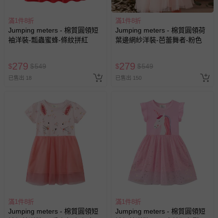
您所購買的商品享有7天的鑑賞期／猶豫期權益，但此期間
並非試用期，您所退回的商品必須是未經使用的全新狀態，
滿1件8折
滿1件8折
包含完整包裝、配件、說明文件及贈品等。
Jumping meters - 棉質圓領短
Jumping meters - 棉質圓領荷
袖洋裝-瓢蟲蜜蜂-條紋拼紅
葉邊網紗洋裝-芭蕾舞者-粉色
如需退換貨，請於收到商品7天（含例假日內提出），如為
瑕疵退換貨所產生的運費，將由媽咪愛負責處理，若非瑕疵
279
279
$
$
549
$
$
549
退貨，您可至『查詢訂單』>『已出貨』中查詢該筆訂單，
並點選『我要退貨』即可進行申請。若有相關退貨問題，請
已售出 18
已售出 150
至媽咪愛
LINE@客服ID: @mamilove
我們將依序為您處理
與服務，謝謝。
針對滿件折/滿額贈…等活動，如因部份退貨，而該訂單保
留商品未達活動門檻，將以原價計算，活動贈品亦需一併退
回。
部分商品依據消費者保護法的規定，不適用七天鑑賞期/猶
豫期範圍：
易於腐敗、保存期限較短或解約時即將逾期（例如生鮮
滿1件8折
滿1件8折
商品、食品等）。
Jumping meters - 棉質圓領短
Jumping meters - 棉質圓領短
客製化商品（例如客製生日書、姓名貼等）。