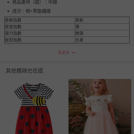
商品產地（國）：中國
成分：棉+聚酯纖維
柔軟指數
柔軟
厚度指數
薄
彈力指數
微彈
版型指數
合身
看更多
吊牌尺碼
衣長
胸圍
肩寬
袖長
3T
46/54
29
25
10
其他媽咪也在逛
4T
48/56
31
27
11
5T
50/58
33
29
12
6T
52/60
34.5
31
13
7T
54/62
36
33
14
※尺寸為平鋪測量，因測量方式不同，可能存在1-3cm誤差，敬請
諒解。
※由於螢幕顯示、拍攝光線、個人認知不同等因素，可能會造成略
有色差，請依收到實物顏色為準哦。
退換貨須知