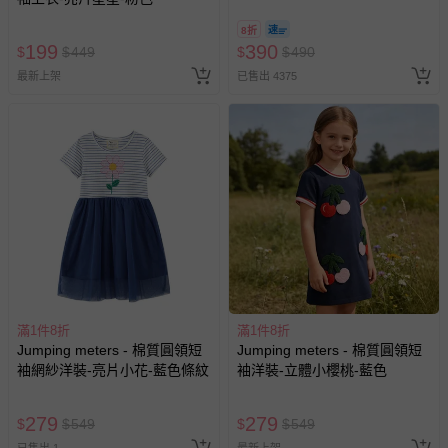
@ 台北科教館 】2026/6/11-
8/30 (電子票券，於展期現場憑
8折
訂單編號兌換，逾期作廢) (大
199
390
$
$
449
$
$
490
人小孩均一價(3歲以上需購票))
最新上架
已售出 4375
滿1件8折
滿1件8折
Jumping meters - 棉質圓領短
Jumping meters - 棉質圓領短
袖網紗洋裝-亮片小花-藍色條紋
袖洋裝-立體小櫻桃-藍色
279
279
$
$
549
$
$
549