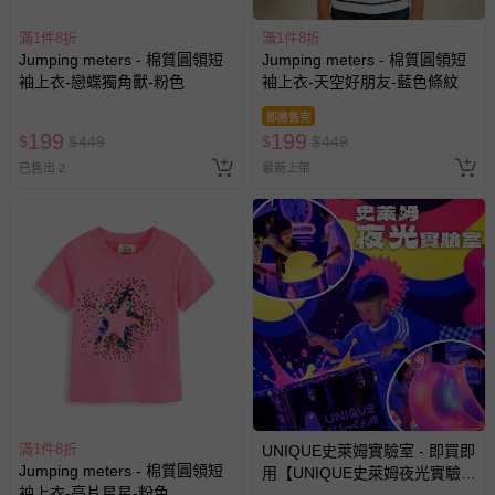
滿1件8折
滿1件8折
Jumping meters - 棉質圓領短
Jumping meters - 棉質圓領短
袖上衣-戀蝶獨角獸-粉色
袖上衣-天空好朋友-藍色條紋
即將售完
199
199
$
$
449
$
$
449
已售出 2
最新上架
滿1件8折
UNIQUE史萊姆實驗室 - 即買即
Jumping meters - 棉質圓領短
用【UNIQUE史萊姆夜光實驗室
袖上衣-亮片星星-粉色