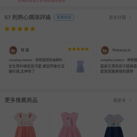
註冊新會員立即領首購免運券
57 則熱心媽咪評論
更多評價
真實承諾
程 蘊
RebacaLin
Jumping meters - 棉質圓領短袖網紗洋
Jumping meters -
裝-獨角獸精靈-藍紫色
裝-亮片獨角獸-粉+白
女生穿紗裙就是可愛,便宜然後也沒
超美又漂亮孩子超級喜
撞衫過,太神奇了
愛質感親膚很舒適穿
更多推薦商品
看更多