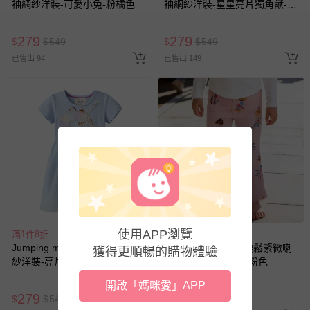
袖網紗洋裝-可愛小兔-粉橘色
袖網紗洋裝-星星亮片獨角獸-粉
色
報紙、期刊或雜誌（惟書籍如經拆封、使用，則酌收整
新費用）。
279
279
$
$
549
$
$
549
經消費者拆封之影音商品或電腦軟體（例如 DVD、CD
已售出 94
已售出 149
等）。
非以有形媒介提供之數位內容或一經提供即為完成之線
上服務，經消費者事先同意始提供（例如線上課程、遊
戲或活動點數等）。
已拆封之以下類型商品：
-個人衛生用品（例如尿布、貼身衣物、泳裝、襪子、地
墊、寢具類等）。
-新生兒親膚衣物（嬰幼兒包巾與背巾、包屁衣、學習
褲、紗布衣等）。
-接觸性孕哺產品（奶嘴、奶瓶、擠乳器、哺乳衣、托腹
使用APP瀏覽
滿1件8折
帶束縛衣、餐搖椅等）。
滿1件8折
Jumping meters - 圓領短袖網
Jumping meters - 腰鬆緊微喇
-其他原廠盒裝商品封口處已貼上「不可拆封」，或具警
獲得更順暢的購物體驗
紗洋裝-亮片獨角獸-藍色
叭內搭褲-摩登女孩-粉色
示字句等說明貼紙、封條者。
開啟「媽咪愛」APP
國際航空、客運、訂房等服務。
279
199
$
$
549
$
$
449