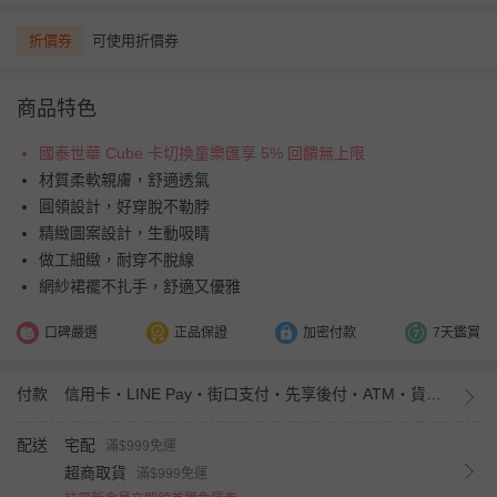
折價券
可使用折價券
商品特色
國泰世華 Cube 卡切換童樂匯享 5% 回饋無上限
材質柔軟親膚，舒適透氣
圓領設計，好穿脫不勒脖
精緻圖案設計，生動吸睛
做工細緻，耐穿不脫線
網紗裙襬不扎手，舒適又優雅
口碑嚴選
正品保證
加密付款
7天鑑賞
付款
信用卡・LINE Pay・街口支付・先享後付・ATM・貨到付款・iPASS MONEY
配送
宅配
滿$999免運
超商取貨
滿$999免運