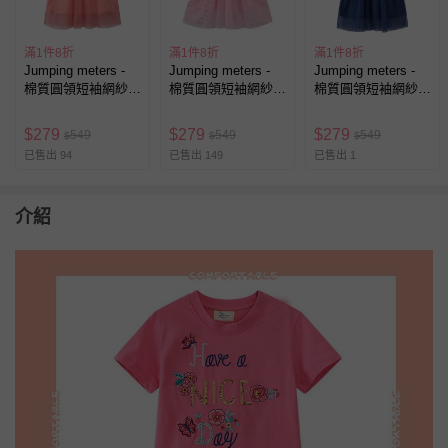
滿1件8折
滿1件8折
滿1件8折
Jumping meters -
Jumping meters -
Jumping meters -
棉質圓領短袖網紗洋
棉質圓領短袖網紗洋
棉質圓領短袖網紗洋
裝-可愛小兔-粉橘色
裝-星星亮片獨角獸-
裝-亮片小花-藍色條
粉色
紋
$
279
$
279
$
279
549
549
549
$
$
$
已售出 94
已售出 149
已售出 1
介紹