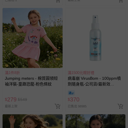
已售出 1
最新上架
滿1件8折
滿1500元贈好禮
Jumping meters - 棉質圓領短
病毒崩 VirusBom - 100ppm噴
袖洋裝-童趣恐龍-粉色條紋
劑隨身瓶-公司貨/最新效
期-100ml
279
370
$
$
549
$
最新上架
已售出 98985