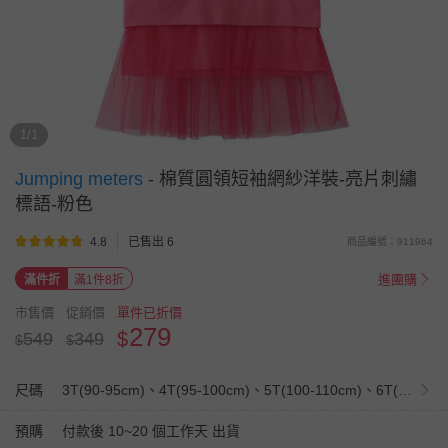
1/1
Jumping meters
-
棉質圓領短袖網紗洋裝-亮片刺繡
標語-粉色
4.8
已售出 6
商品編號：911964
進團購
滿件折
滿1件8折
市售價
促銷價
單件已折價
279
$
549
349
$
$
尺碼
3T(90-95cm)、4T(95-100cm)、5T(100-110cm)、6T(110-120cm)、7T(120-130cm)
預購
付款後 10~20 個工作天 出貨