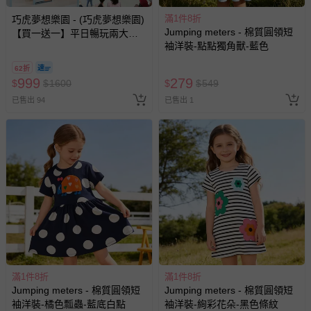
滿1件8折
巧虎夢想樂園 - (巧虎夢想樂園)
Jumping meters - 棉質圓領短
【買一送一】平日暢玩兩大一
袖洋裝-點點獨角獸-藍色
小套票 (正券為電子票券現場兌
換，贈送券現場領取)-效期至
62折
2026/10/16 正券逾期視同現金
999
279
$
$
1600
$
$
549
券使用
已售出 94
已售出 1
滿1件8折
滿1件8折
Jumping meters - 棉質圓領短
Jumping meters - 棉質圓領短
袖洋裝-橘色瓢蟲-藍底白點
袖洋裝-絢彩花朵-黑色條紋