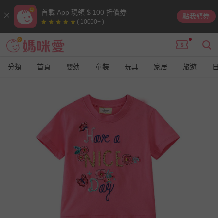
首載 App 現領 $ 100 折價券
點我領券
( 10000+ )
分類
首頁
嬰幼
童裝
玩具
家居
旅遊