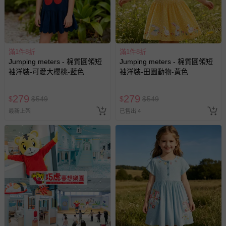
滿1件8折
滿1件8折
Jumping meters - 棉質圓領短
Jumping meters - 棉質圓領短
袖洋裝-可愛大櫻桃-藍色
袖洋裝-田園動物-黃色
279
279
$
$
549
$
$
549
最新上架
已售出 4