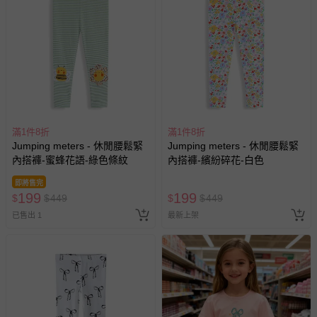
會主動以簡訊及mail通知訂單取消事宜，並將提供適當補
償。
滿1件8折
滿1件8折
Jumping meters - 休閒腰鬆緊
Jumping meters - 休閒腰鬆緊
內搭褲-蜜蜂花語-綠色條紋
內搭褲-繽紛碎花-白色
即將售完
199
199
$
$
449
$
$
449
已售出 1
最新上架