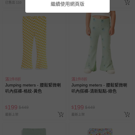
已售出 110
最新上架
繼續使用網頁版
相關的退換貨辦理流程，可詳見：
退換貨 & 退款問題
其他常見問題：
運送服務：目前提供的運送僅限台灣本島。如您位於離島地
區，可能會無法配送，或須依據商品需加收離島運費。廠商
亦保留出貨與否的權利。離島、偏遠地區、樓層親送等加價
費用，可能會另需加收。
商品實際的配達日期，可於訂單個人資料內的查詢訂單內，
已出貨通知之訊息為主。
如您收到商品，請依正常流程檢查是否完好，若商品遇瑕疵
滿1件8折
滿1件8折
情形，您可申請更換新品或退貨，請見：
退貨的辦理流程
。
Jumping meters - 腰鬆緊微喇
Jumping meters - 腰鬆緊微喇
叭內搭褲-格紋-黃色
叭內搭褲-清新點點-綠色
若您對於會員帳號、商品訂購與資訊、購物流程、付款方
式、折價券與購物金的使用、退貨及商品運送方式等有疑
問，你可詳見：
媽咪愛客服中心
。
199
199
$
$
449
$
$
449
預購商品：預購為海外同步代購，遇缺貨即會通知媽咪並協
最新上架
最新上架
助取消退款事宜。
商品如因「價格、組合」等錯誤原因，導致無法安排出貨，