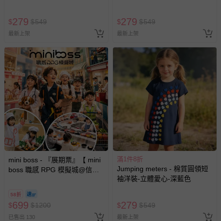
279
279
$
$
549
$
$
549
最新上架
最新上架
滿1件8折
mini boss - 『展期票』【 mini
Jumping meters - 棉質圓領短
boss 職感 RPG 模擬城@信義
袖洋裝-立體愛心-深藍色
A11 】2026/7/10-8/30 (電子票
券，於展期現場憑訂單編號兌
58折
換，依現場梯次安排入場，逾
699
279
$
$
1200
$
$
549
期作廢) (兒童票(2歲以上)贈一
已售出 130
最新上架
名陪伴成人)