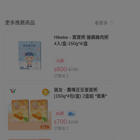
更多推薦商品
看更多
Hibebe - 寶寶粥 蓮藕雞肉粥
4入/盒-150g*4/盒
75折
600
$796
$
已售出 2
飯友 - 鷹嘴豆豆蛋蛋粥
(150g*4包/盒) 2盒組 *蛋素*
92折
700
$760
$
已售出 2