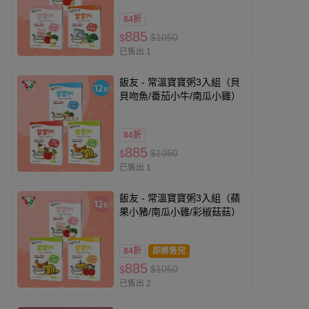
84折
885
$1050
$
已售出 1
飯友 - 常溫寶寶粥3入組（貝
貝吻魚/番茄小牛/南瓜小雞）
84折
885
$1050
$
已售出 1
飯友 - 常溫寶寶粥3入組（蘋
果小豬/南瓜小雞/彩椒菇菇）
84折
即將售完
885
$1050
$
已售出 2