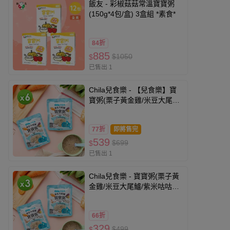
飯友 - 彩椒菇菇常溫寶寶粥
(150g*4包/盒) 3盒組 *素食*
84折
885
$1050
$
已售出 1
Chila兒食樂 - 【兒食樂】寶
寶粥(栗子黃金雞/米豆大尾鱸/
紫米咕咕雞)(150g)_6包
組-150g/包
77折
即將售完
539
$699
$
已售出 1
Chila兒食樂 - 寶寶粥(栗子黃
金雞/米豆大尾鱸/紫米咕咕雞)
(150g)_3包組-150g/包
66折
329
$499
$