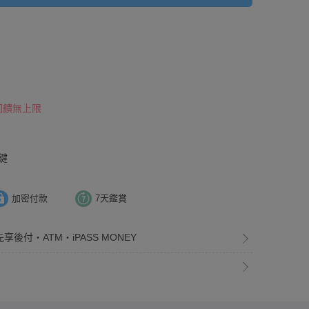
 回饋無上限
鍵
加密付款
7天鑑賞
享後付・ATM・iPASS MONEY