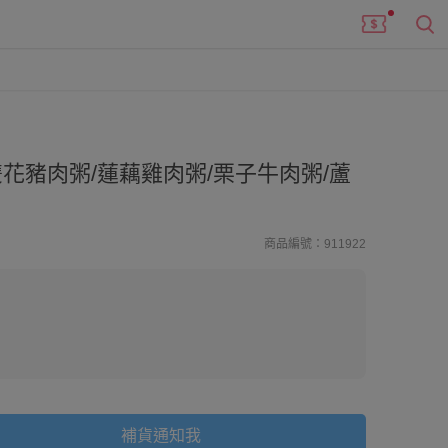
(雙花豬肉粥/蓮藕雞肉粥/栗子牛肉粥/蘆
商品編號：911922
補貨通知我