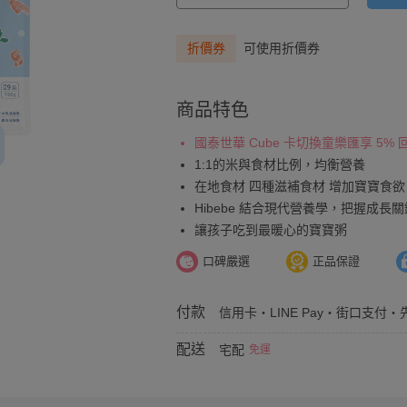
折價券
可使用折價券
商品特色
國泰世華 Cube 卡切換童樂匯享 5%
1:1的米與食材比例，均衡營養
在地食材 四種滋補食材 增加寶寶食欲
Hibebe 結合現代營養學，把握成長關
讓孩子吃到最暖心的寶寶粥
口碑嚴選
正品保證
付款
信用卡・LINE Pay・街口支付・先
配送
宅配
免運