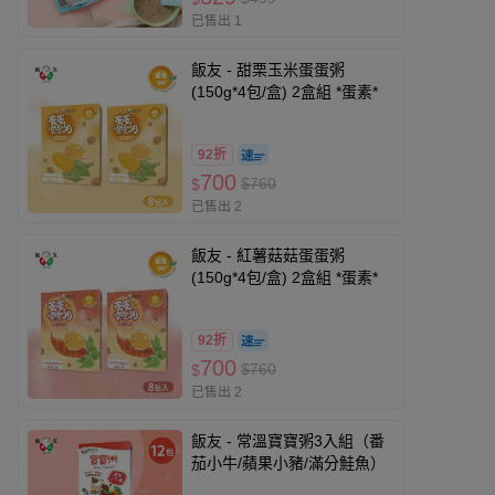
已售出 1
飯友 - 甜栗玉米蛋蛋粥
(150g*4包/盒) 2盒組 *蛋素*
92折
700
$760
$
已售出 2
飯友 - 紅薯菇菇蛋蛋粥
(150g*4包/盒) 2盒組 *蛋素*
92折
700
$760
$
已售出 2
飯友 - 常溫寶寶粥3入組（番
茄小牛/蘋果小豬/滿分鮭魚）