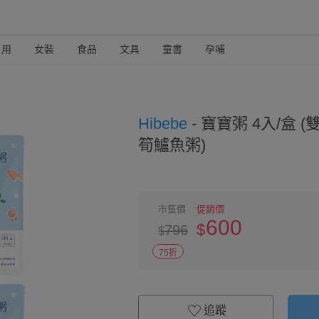
日用
女裝
食品
文具
童書
孕哺
Hibebe
-
寶寶粥 4入/盒 
筍鱸魚粥)
市售價
促銷價
600
$
796
$
75折
追蹤