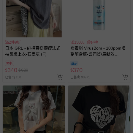
滿2件9折
滿1500元贈好禮
日本 GRL - 純棉百搭顯瘦法式
病毒崩 VirusBom - 100ppm噴
袖長版上衣-石墨灰 (F)
劑隨身瓶-公司貨/最新效
期-100ml
55折
340
370
$
$
620
$
已售出 158
已售出 98971