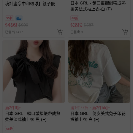
日本 GRL - 領口皺摺緞帶成熟
境計畫＠中和環球】親子優惠
柔美法式袖上衣-白 (F)
套票 (平日不限時/假日3小時)-
使用期限至2026/12/30
55折
68折
499
399
$
$
900
$
$
587
已售出 1417
已售出 3
滿2件9折
滿1件77折，滿2件55折
日本 GRL - 領口皺摺緞帶成熟
日本 GRL - 俏皮美式兔子印花
柔美法式袖上衣-黑 (F)
短袖上衣-白 (F)
68折