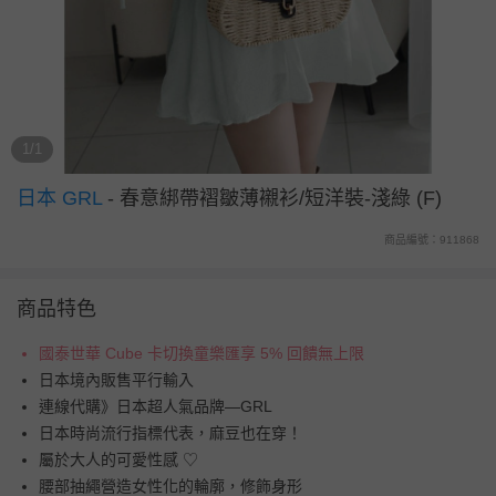
1/1
日本 GRL
-
春意綁帶褶皺薄襯衫/短洋裝-淺綠 (F)
商品編號：911868
商品特色
國泰世華 Cube 卡切換童樂匯享 5% 回饋無上限
日本境內販售平行輸入
連線代購》日本超人氣品牌—GRL
日本時尚流行指標代表，麻豆也在穿！
屬於大人的可愛性感 ♡
腰部抽繩營造女性化的輪廓，修飾身形