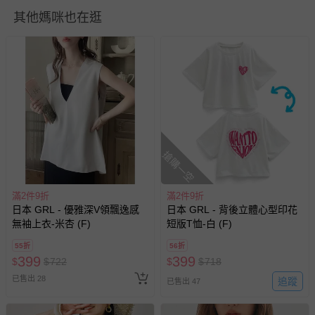
包含完整包裝、配件、說明文件及贈品等。
其他媽咪也在逛
如需退換貨，請於收到商品7天（含例假日內提出），如為
瑕疵退換貨所產生的運費，將由媽咪愛負責處理，若非瑕疵
退貨，您可至『查詢訂單』>『已出貨』中查詢該筆訂單，
並點選『我要退貨』即可進行申請。若有相關退貨問題，請
至媽咪愛
LINE@客服ID: @mamilove
我們將依序為您處理
與服務，謝謝。
搶購一空
針對滿件折/滿額贈…等活動，如因部份退貨，而該訂單保
留商品未達活動門檻，將以原價計算，活動贈品亦需一併退
回。
滿2件9折
滿2件9折
日本 GRL - 優雅深V領飄逸感
日本 GRL - 背後立體心型印花
部分商品依據消費者保護法的規定，不適用七天鑑賞期/猶
無袖上衣-米杏 (F)
短版T恤-白 (F)
豫期範圍：
55折
56折
易於腐敗、保存期限較短或解約時即將逾期（例如生鮮
399
399
$
$
722
$
$
718
商品、食品等）。
已售出 28
追蹤
已售出 47
客製化商品（例如客製生日書、姓名貼等）。
報紙、期刊或雜誌（惟書籍如經拆封、使用，則酌收整