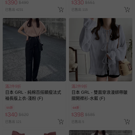
390
330
$
$
490
$
$
551
人小孩均一價(3歲以上需購票))
已售出 4231
已售出 115
滿2件9折
滿2件9折
日本 GRL - 純棉百搭顯瘦法式
日本 GRL - 雙面穿浪漫綁帶皺
袖長版上衣-淺粉 (F)
摺開襟衫-水藍 (F)
55折
68折
340
398
$
$
620
$
$
585
已售出 121
已售出 5