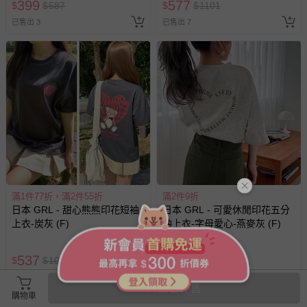
399
577
$
$
587
$
$
1101
已售出 3
已售出 7
滿1件77折，滿2件55折
滿2件9折
日本 GRL - 甜心熊熊印花短袖
日本 GRL - 可愛休閒印花五分
上衣-炭灰 (F)
袖上衣-字母愛心-燕麥灰 (F)
68折
537
399
$
$
1026
$
$
584
已售出 29
已售出 56
商品已停售
購物車