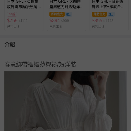
日本 GRL - 英倫格
日本 GRL - 大翻領
日本 GRL - 麻花辮
紋肩綁帶顯瘦魚尾長
露肩魅力針織短洋
針織上衣+羅紋合身
洋裝-黑x棕 (F)
裝-灰 (F)
長裙套裝-暖灰
68折
即將售完
即將售完
$
759
$
394
$
855
1111
909
1443
$
$
$
已售出 3
已售出 6
已售出 3
介紹
春意綁帶褶皺薄襯衫/短洋裝