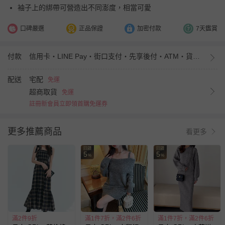
袖子上的綁帶可營造出不同澎度，相當可愛
口碑嚴選
正品保證
加密付款
7天鑑賞
付款
信用卡・LINE Pay・街口支付・先享後付・ATM・貨到付款・iPASS MONEY
配送
宅配
免運
超商取貨
免運
註冊新會員立即領首購免運券
更多推薦商品
看更多
回饋
回饋
5
5
%
%
滿2件9折
滿1件7折，滿2件6折
滿1件7折，滿2件6折