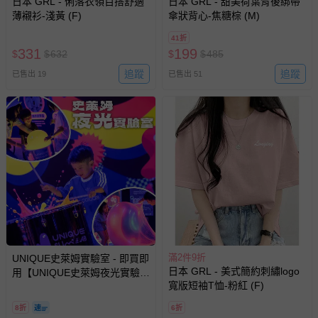
日本 GRL - 俐落衣領百搭舒適
日本 GRL - 甜美荷葉背後綁帶
薄襯衫-淺黃 (F)
傘狀背心-焦糖棕 (M)
41折
331
199
$
$
632
$
$
485
追蹤
追蹤
已售出 19
已售出 51
滿2件9折
UNIQUE史萊姆實驗室 - 即買即
日本 GRL - 美式簡約刺繡logo
用【UNIQUE史萊姆夜光實驗室
寬版短袖T恤-粉紅 (F)
@ 台北科教館 】2026/6/11-
8/30 (電子票券，於展期現場憑
8折
6折
訂單編號兌換，逾期作廢) (大