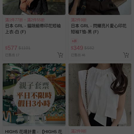
滿1件77折，滿2件55折
滿2件9折
日本 GRL - 貓咪緞帶印花短袖
日本 GRL - 閃耀亮片愛心印花
上衣-白 (F)
短袖T恤-黑 (F)
6折
577
349
$
$
1101
$
$
582
已售出 17
已售出 46
滿2件9折
HIGH5 花境計畫 - 【HIGH5 花