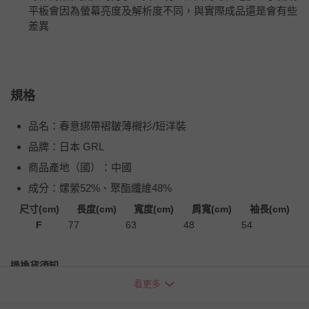
平板會因為螢幕亮度及解析度不同，與實際成品還是會有些
差異
規格
品名：春意綁帶褶皺薄襯衫/短洋裝
品牌：日本 GRL
商品產地（國）：中國
成分：嫘縈52%、聚酯纖維48%
尺寸(cm)
長度(cm)
寬度(cm)
肩寬(cm)
袖長(cm)
F
77
63
48
54
退換貨須知
看更多
您所購買的商品享有7天的鑑賞期／猶豫期權益，但此期間
並非試用期，您所退回的商品必須是未經使用的全新狀態，