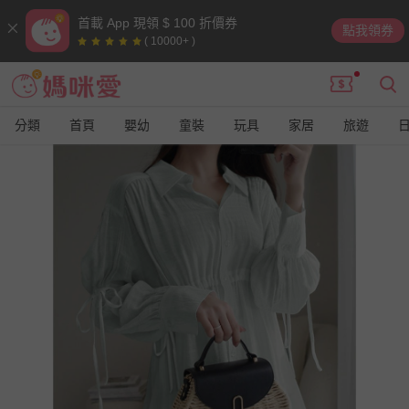
首載 App 現領 $ 100 折價券
點我領券
( 10000+ )
分類
首頁
嬰幼
童裝
玩具
家居
旅遊