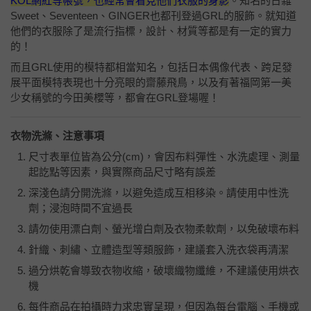
KOL網紅等帳號，也經常會看見他們衣服的身影
。知名的日雜
Sweet、Seventeen、GINGER也都刊登過GRL的服飾。就知道
他們的衣服除了是流行指標，設計、材質等都是有一定的實力
的！
而且GRL使用的模特都相當知名，包括日本偶像代表、跨足發
展平面模特表現也十分亮眼的齋藤飛鳥，以及有著福岡第一美
少女稱號的今田美櫻等，都會在GRL登場喔！
衣物洗滌、注意事項
尺寸表單位皆為公分
(cm)
，會因布料彈性、水洗處理、測量
起訖點等因素，與實際商品尺寸略有誤差
深淺色請分開洗滌，以避免造成互相移染。請使用中性洗
劑；浸泡時間不宜過長
請勿使用漂白劑、螢光增白劑及衣物柔軟劑，以免破壞布料
針織、刺繡、立體造型等類服飾，建議套入洗衣袋再清潔
過分烘乾會導致衣物收縮，破壞織物纖維，不建議使用烘衣
機
每件商品在拍攝時力求忠實呈現，但因為每台電腦、手機或