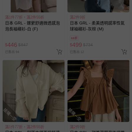
滿1件77折，滿2件55折
滿2件9折
日本 GRL - 嫘縈舒適微透感泡
日本 GRL - 柔美透明感率性氣
泡長袖襯衫-白 (F)
球袖襯衫-灰棕 (M)
68折
446
499
$
$
847
$
$
734
已售出 94
已售出 12
搶購一空
搶購一空
滿1件77折，滿2件55折
滿2件9折