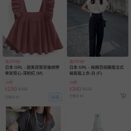
搶購一空
滿2件9折
滿2件9折
日本 GRL - 甜美荷葉背後綁帶
日本 GRL - 純棉百搭顯瘦法式
傘狀背心-深粉紅 (M)
袖長版上衣-白 (F)
41折
55折
199
340
$
$
485
$
$
620
已售出 90
追蹤
已售出 20