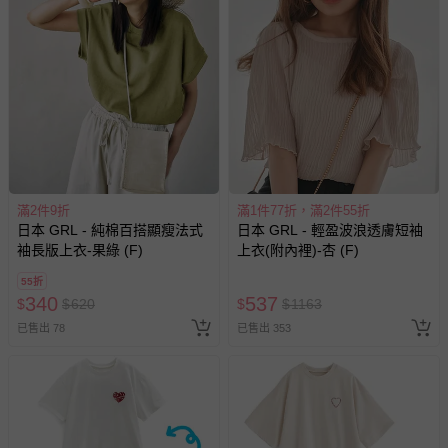
新費用）。
經消費者拆封之影音商品或電腦軟體（例如 DVD、CD
等）。
非以有形媒介提供之數位內容或一經提供即為完成之線
上服務，經消費者事先同意始提供（例如線上課程、遊
戲或活動點數等）。
已拆封之以下類型商品：
-個人衛生用品（例如尿布、貼身衣物、泳裝、襪子、地
滿2件9折
滿1件77折，滿2件55折
墊、寢具類等）。
日本 GRL - 純棉百搭顯瘦法式
日本 GRL - 輕盈波浪透膚短袖
-新生兒親膚衣物（嬰幼兒包巾與背巾、包屁衣、學習
袖長版上衣-果綠 (F)
上衣(附內裡)-杏 (F)
褲、紗布衣等）。
-接觸性孕哺產品（奶嘴、奶瓶、擠乳器、哺乳衣、托腹
55折
340
537
$
$
620
$
$
1163
帶束縛衣、餐搖椅等）。
-其他原廠盒裝商品封口處已貼上「不可拆封」，或具警
已售出 78
已售出 353
示字句等說明貼紙、封條者。
國際航空、客運、訂房等服務。
相關的退換貨辦理流程，可詳見：
退換貨 & 退款問題