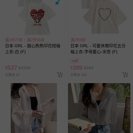
其他常見問題：
運送服務：目前提供的運送僅限台灣本島。如您位於離島地
區，可能會無法配送，或須依據商品需加收離島運費。廠商
亦保留出貨與否的權利。離島、偏遠地區、樓層親送等加價
滿1件77折，滿2件55折
滿2件9折
費用，可能會另需加收。
日本 GRL - 甜心熊熊印花短袖
日本 GRL - 可愛休閒印花五分
商品實際的配達日期，可於訂單個人資料內的查詢訂單內，
上衣-白 (F)
袖上衣-字母愛心-米杏 (F)
已出貨通知之訊息為主。
68折
如您收到商品，請依正常流程檢查是否完好，若商品遇瑕疵
537
399
$
$
1026
$
$
584
情形，您可申請更換新品或退貨，請見：
退貨的辦理流程
。
已售出 23
已售出 154
若您對於會員帳號、商品訂購與資訊、購物流程、付款方
式、折價券與購物金的使用、退貨及商品運送方式等有疑
問，你可詳見：
媽咪愛客服中心
。
預購商品：預購為海外同步代購，遇缺貨即會通知媽咪並協
助取消退款事宜。
商品如因「價格、組合」等錯誤原因，導致無法安排出貨，
會主動以簡訊及mail通知訂單取消事宜，並將提供適當補
償。