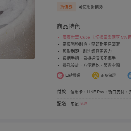
折價券
可使用折價券
商品特色
國泰世華 Cube 卡切換童樂匯享 5%
密集豬鬃刷毛，堅韌耐用易清潔
弧形刷頭，刷洗鍋具更省力
長柄手把，易抓握清潔不傷手
掛孔設計，方便瀝乾、節省空間
口碑嚴選
正品保證
付款
信用卡・LINE Pay・街口支付・先
配送
宅配
免運