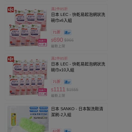
滿2件85折
日本 LEC - 快乾易起泡網狀洗
碗巾x6入組
71折
690
$966
$
最新上架
滿2件85折
日本 LEC - 快乾易起泡網狀洗
碗巾x10入組
71折
1111
$1555
$
最新上架
日本 SANKO - 日本製洗鞋清
潔刷-2入組
62折