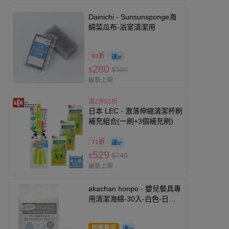
Dainichi - Sunsunsponge海
綿菜瓜布-浴室清潔用
93折
280
$300
$
最新上架
滿2件85折
日本 LEC - 激落伸縮清潔杯刷
補充組合(一刷+3個補充刷)
71折
529
$740
$
最新上架
akachan honpo - 嬰兒餐具專
用清潔海綿-30入-白色-日本
製
即將售完