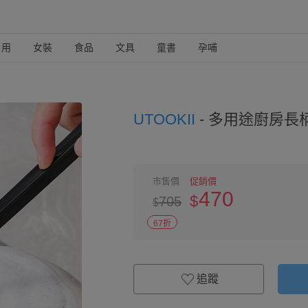
日用
女裝
食品
文具
童書
孕哺
UTOOKII
-
多用途廚房長
市售價
促銷價
470
$
705
$
67折
追蹤