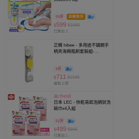
55折
即將售完
599
$1080
$
已售出 1
正韓 hibee - 多用途不鏽鋼手
柄夾海棉瓶刷套裝組-
HOB003
6折
711
$1188
$
最新上架
滿2件85折
日本 LEC - 快乾易起泡網狀洗
碗巾x4入組
52折
499
$966
$
已售出 1