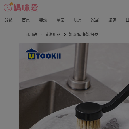
分類
首頁
嬰幼
童裝
玩具
家居
旅遊
日用館
清潔用品
菜瓜布/海綿/杯刷