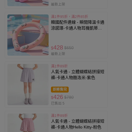
最新上架
滿1件95折，滿2件85折
韓國配件連線 - 瞬間降溫卡通
涼感環-卡通人物耳機凱蒂貓-
粉橘 (頸圍約32cm)
428
$650
$
最新上架
滿1件89折
人氣卡通 - 立體蝴蝶結拼接短
褲-卡通人物酷洛米-紫色
即將售完
426
$780
$
已售出 5
滿1件89折
人氣卡通 - 立體蝴蝶結拼接短
褲-卡通人物Hello Kitty-粉色