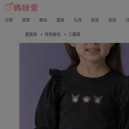
分類
首頁
嬰幼
童裝
玩具
家居
旅遊
童裝館
特色聯名
三麗鷗