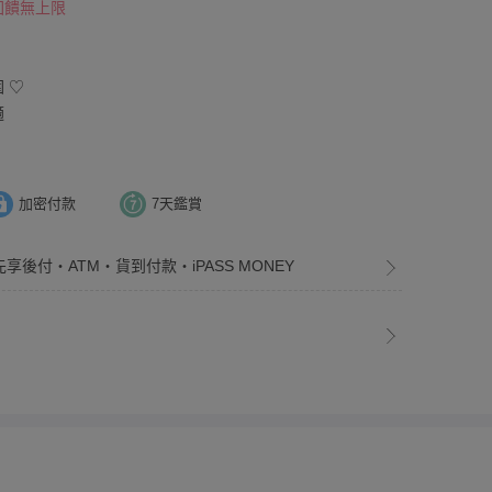
 回饋無上限
 ♡
適
加密付款
7天鑑賞
先享後付・ATM・貨到付款・iPASS MONEY