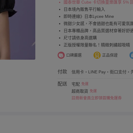
國泰世華 Cube 卡切換童樂匯享 5%
日本境內販售平行輸入
即時連線》日本Lycee Mine
微甜少女感，不會過甜也能有可愛氛圍
日本專櫃品牌，高品質選材穿著好舒
尺寸請依身高選購
正版授權限量聯名！精緻刺繡超吸睛
口碑嚴選
正品保證
付款
信用卡・LINE Pay・街口支付・
配送
宅配
免運
超商取貨
免運
註冊新會員立即領首購免運券