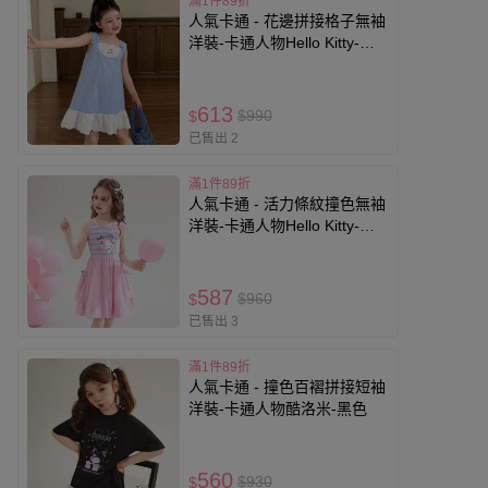
滿1件89折
人氣卡通 - 花邊拼接格子無袖
洋裝-卡通人物Hello Kitty-藍
色
613
$990
$
已售出 2
滿1件89折
人氣卡通 - 活力條紋撞色無袖
洋裝-卡通人物Hello Kitty-粉
色
587
$960
$
已售出 3
滿1件89折
人氣卡通 - 撞色百褶拼接短袖
洋裝-卡通人物酷洛米-黑色
560
$930
$