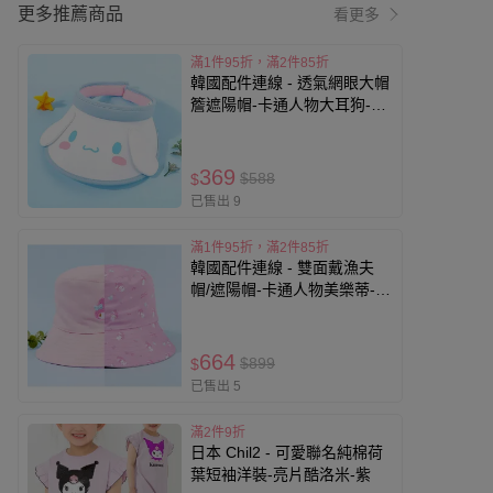
更多推薦商品
看更多
滿1件95折，滿2件85折
韓國配件連線 - 透氣網眼大帽
簷遮陽帽-卡通人物大耳狗-白
X天藍 (頭圍約52~54cm)
369
$588
$
已售出 9
滿1件95折，滿2件85折
韓國配件連線 - 雙面戴漁夫
帽/遮陽帽-卡通人物美樂蒂-粉
(頭圍約52~54cm)
664
$899
$
已售出 5
滿2件9折
日本 Chil2 - 可愛聯名純棉荷
葉短袖洋裝-亮片酷洛米-紫