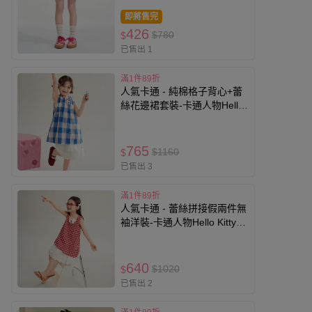
即將售完
426
$780
$
已售出 1
滿1件89折
人氣卡通 - 純棉格子背心+蕾
絲花邊裙套裝-卡通人物Hello
Kitty-藍色
765
$1160
$
已售出 3
滿1件89折
人氣卡通 - 蕾絲拼接假兩件無
袖洋裝-卡通人物Hello Kitty-
紅色
640
$1020
$
已售出 2