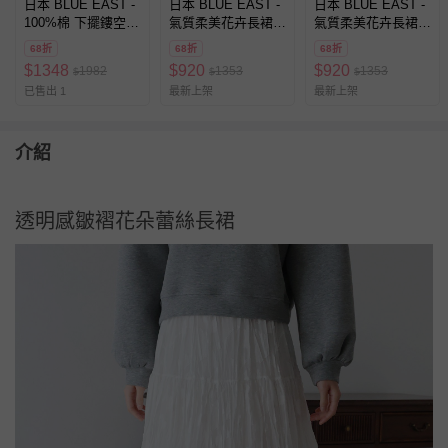
日本 BLUE EAST -
日本 BLUE EAST -
日本 BLUE EAST -
100%棉 下擺鏤空雕
氣質柔美花卉長裙
氣質柔美花卉長裙
花柔美長裙-水藍
(全腰鬆緊)-小花朵-
(全腰鬆緊)-小花朵-
68折
68折
68折
海軍藍
薄荷綠
$
1348
$
920
$
920
1982
1353
1353
$
$
$
已售出 1
最新上架
最新上架
介紹
透明感皺褶花朵蕾絲長裙