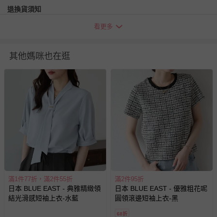
退換貨須知
您所購買的商品享有7天的鑑賞期／猶豫期權益，但此期間
看更多
並非試用期，您所退回的商品必須是未經使用的全新狀態，
包含完整包裝、配件、說明文件及贈品等。
其他媽咪也在逛
如需退換貨，請於收到商品7天（含例假日內提出），如為
瑕疵退換貨所產生的運費，將由媽咪愛負責處理，若非瑕疵
退貨，您可至『查詢訂單』>『已出貨』中查詢該筆訂單，
並點選『我要退貨』即可進行申請。若有相關退貨問題，請
至媽咪愛
LINE@客服ID: @mamilove
我們將依序為您處理
與服務，謝謝。
針對滿件折/滿額贈…等活動，如因部份退貨，而該訂單保
留商品未達活動門檻，將以原價計算，活動贈品亦需一併退
回。
滿1件77折，滿2件55折
滿2件95折
日本 BLUE EAST - 典雅精緻領
日本 BLUE EAST - 優雅粗花呢
部分商品依據消費者保護法的規定，不適用七天鑑賞期/猶
結光滑感短袖上衣-水藍
圓領滾邊短袖上衣-黑
豫期範圍：
易於腐敗、保存期限較短或解約時即將逾期（例如生鮮
68折