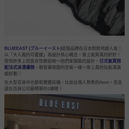
BLUEEAST (ブルーイースト)
這個品牌在日本默默地超人氣！
以「大人風的可愛感」為設計核心概念，穿上氣質真的好好！
受到許多上班族女性歡迎呦～他們家服裝的設計，
日式氣質搭
配法式浪漫優雅
，散發著微甜的空氣一樣～穿上真的仙氣滿滿
超好看♡
在大型百貨中也都有實體店鋪，比如台灣人熟悉的Aeon。而且
還在百貨公司最精華的1樓喔！