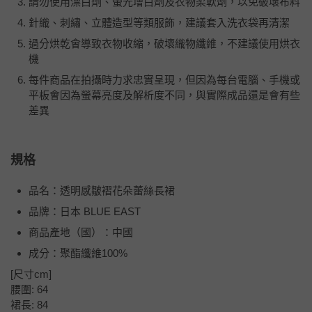
請勿使用漂白劑、螢光增白劑及衣物柔軟劑，以免破壞布料
針織、刺繡、立體造型等類服飾，建議套入洗衣袋再清潔
過分烘乾會導致衣物收縮，破壞織物纖維，不建議使用烘衣
機
每件商品在拍攝時力求忠實呈現，但因為每台電腦、手機或
平板會因為螢幕亮度及解析度不同，與實際成品還是會有些
差異
規格
品名：透明感皺褶花朵蕾絲長裙
品牌：日本 BLUE EAST
商品產地（國）：中國
成分：聚酯纖維100%
[尺寸cm]
腰圍: 64
裙長: 84