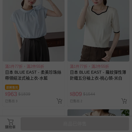
國際航空、客運、訂房等服務。
相關的退換貨辦理流程，可詳見：
退換貨 & 退款問題
其他常見問題：
運送服務：目前提供的運送僅限台灣本島。如您位於離島地
區，可能會無法配送，或須依據商品需加收離島運費。廠商
亦保留出貨與否的權利。離島、偏遠地區、樓層親送等加價
費用，可能會另需加收。
滿1件77折，滿2件55折
滿1件77折，滿2件55折
日本 BLUE EAST - 柔美珍珠絲
日本 BLUE EAST - 羅紋彈性薄
商品實際的配達日期，可於訂單個人資料內的查詢訂單內，
帶領結法式袖上衣-水藍
針織五分袖上衣-桃心領-米白
已出貨通知之訊息為主。
即將售完
如您收到商品，請依正常流程檢查是否完好，若商品遇瑕疵
963
809
$
$
1839
$
$
1544
情形，您可申請更換新品或退貨，請見：
退貨的辦理流程
。
已售出 3
已售出 2
若您對於會員帳號、商品訂購與資訊、購物流程、付款方
式、折價券與購物金的使用、退貨及商品運送方式等有疑
問，你可詳見：
媽咪愛客服中心
。
商品已停售
預購商品：預購為海外同步代購，遇缺貨即會通知媽咪並協
購物車