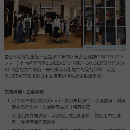
由日本幻冬社出版，已超過10年的人氣女性雜誌GINGER[ジン
ジャー] 上也經常刊登BLUEEAST的服飾。GINGER對於日本的
30-40歲的女性來說，是相當具有指標性的流行雜誌。可見
BLUEEAST衣服對日本女孩來說可以說是很熟悉呢～
衣物洗滌、注意事項
尺寸表單位皆為公分
(cm)
，會因布料彈性、水洗處理、測量
起訖點等因素，與實際商品尺寸略有誤差
深淺色請分開洗滌，以避免造成互相移染。請使用中性洗
劑；浸泡時間不宜過長