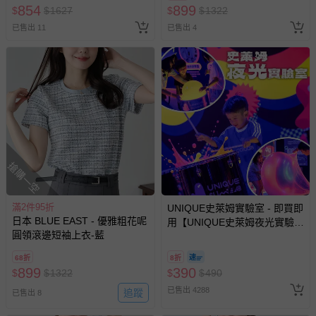
854
899
$
$
1627
$
$
1322
商品、食品等）。
已售出 11
已售出 4
客製化商品（例如客製生日書、姓名貼等）。
報紙、期刊或雜誌（惟書籍如經拆封、使用，則酌收整
新費用）。
經消費者拆封之影音商品或電腦軟體（例如 DVD、CD
等）。
非以有形媒介提供之數位內容或一經提供即為完成之線
上服務，經消費者事先同意始提供（例如線上課程、遊
戲或活動點數等）。
搶購一空
已拆封之以下類型商品：
-個人衛生用品（例如尿布、貼身衣物、泳裝、襪子、地
滿2件95折
UNIQUE史萊姆實驗室 - 即買即
墊、寢具類等）。
日本 BLUE EAST - 優雅粗花呢
用【UNIQUE史萊姆夜光實驗室
-新生兒親膚衣物（嬰幼兒包巾與背巾、包屁衣、學習
圓領滾邊短袖上衣-藍
@ 台北科教館 】2026/6/11-
褲、紗布衣等）。
8/30 (電子票券，於展期現場憑
-接觸性孕哺產品（奶嘴、奶瓶、擠乳器、哺乳衣、托腹
68折
8折
訂單編號兌換，逾期作廢) (大
899
390
$
$
帶束縛衣、餐搖椅等）。
1322
$
$
490
人小孩均一價(3歲以上需購票))
-其他原廠盒裝商品封口處已貼上「不可拆封」，或具警
已售出 4288
追蹤
已售出 8
示字句等說明貼紙、封條者。