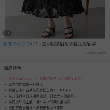
1/1
日本 BLUE EAST
-
透明感皺褶花朵蕾絲長裙-黑
商品編號：910171
商品特色
國泰世華 Cube 卡切換童樂匯享 5% 回饋無上限
日本境內販售平行輸入
連線日本》日系氣質穿搭首選 BLUEEAST
法式優雅Ｘ日式溫柔設計，打造大人風氣質♡
如同微甜的空氣一樣～穿上瞬間仙氣滿滿
透明感層次蕾絲，展現優雅女性氛圍