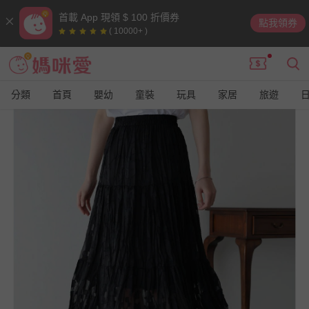
首載 App 現領 $ 100 折價券
點我領券
( 10000+ )
分類
首頁
嬰幼
童裝
玩具
家居
旅遊