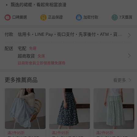
飄逸的裙襬，看起來相當浪漫
口碑嚴選
正品保證
加密付款
7天鑑賞
付款
信用卡・LINE Pay・街口支付・先享後付・ATM・貨到付款・iPASS MONEY
配送
宅配
免運
超商取貨
免運
註冊新會員立即領首購免運券
更多推薦商品
看更多
滿2件95折
滿2件95折
滿2件95折