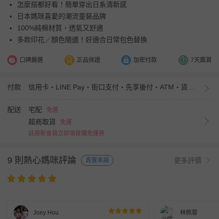
怎麼搭都好看！簡單穿出日系清新感
日本媽咪喜愛的潮流童裝品牌
100%純棉材質，透氣又舒適
多款印花／顏色隨選！好適合日常包色替換
口碑嚴選
正品保證
加密付款
7天鑑賞
付款
信用卡・LINE Pay・街口支付・先享後付・ATM・貨到付款・iPASS MONEY
配送
宅配
免運
超商取貨
免運
註冊新會員立即領首購免運券
9 則熱心媽咪評論
更多評價
真實承諾
Joey Hou
林佩蓉