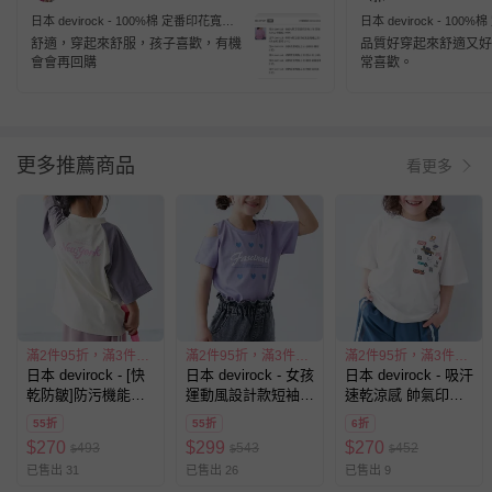
日本 devirock - 100%棉 定番印花寬版
日本 devirock - 10
短袖上衣-R與老虎-墨綠
短袖上衣-方框LOGO-霧
舒適，穿起來舒服，孩子喜歡，有機
品質好穿起來舒適又好
會會再回購
常喜歡。
更多推薦商品
看更多
滿2件95折，滿3件9折
滿2件95折，滿3件9折
滿2件95折，滿3件9折
日本 devirock - [快
日本 devirock - 女孩
日本 devirock - 吸汗
乾防皺]防污機能短
運動風設計款短袖T
速乾涼感 帥氣印花
袖上衣-撞色-白x紫
恤-肩開口-紫
短袖上衣-各種logo-
55折
55折
6折
羅蘭
白
$
270
$
299
$
270
493
543
452
$
$
$
已售出 31
已售出 26
已售出 9