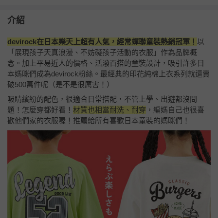
介紹
devirock在日本樂天上超有人氣，經常蟬聯童裝熱銷冠軍！
以
「展現孩子天真浪漫、不妨礙孩子活動的衣服」作為品牌概
念。加上平易近人的價格、活潑百搭的童裝設計，吸引許多日
本媽咪們成為devirock粉絲。最經典的印花純棉上衣系列就還賣
破500萬件呢（是不是很厲害！）
吸睛繽紛的配色，很適合日常搭配，不管上學、出遊都沒問
題！怎麼穿都好看！
材質也相當耐洗、耐穿
，編媽自己也很喜
歡他們家的衣服喔！推薦給所有喜歡日本童裝的媽咪們！