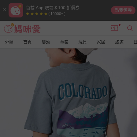
首載 App 現領 $ 100 折價券
點我領券
( 10000+ )
分類
首頁
嬰幼
童裝
玩具
家居
旅遊