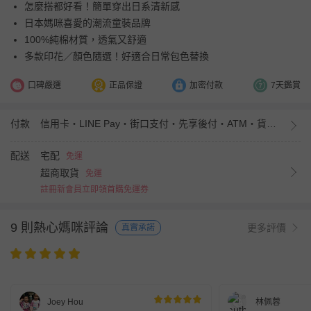
怎麼搭都好看！簡單穿出日系清新感
日本媽咪喜愛的潮流童裝品牌
100%純棉材質，透氣又舒適
多款印花／顏色隨選！好適合日常包色替換
口碑嚴選
正品保證
加密付款
7天鑑賞
付款
信用卡・LINE Pay・街口支付・先享後付・ATM・貨到付款・iPASS MONEY
配送
宅配
免運
超商取貨
免運
註冊新會員立即領首購免運券
9 則熱心媽咪評論
更多評價
真實承諾
Joey Hou
林佩蓉