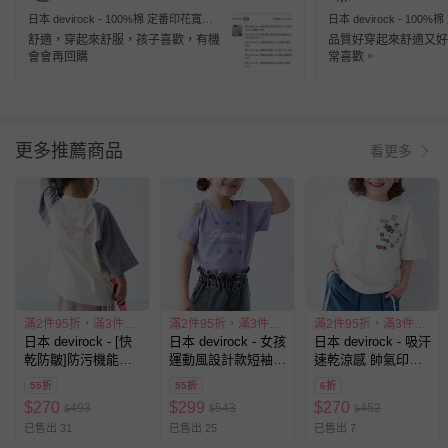
日本 devirock - 100%棉 定番印花寬版
日本 devirock - 10
短袖上衣-R與老虎-墨綠
短袖上衣-方框LOGO-霧
舒適，穿起來舒服，孩子喜歡，有機
品質好穿起來舒適又好
會會再回購
常喜歡。
更多推薦商品
看更多
滿2件95折，滿3件9折
滿2件95折，滿3件9折
滿2件95折，滿3件9折
日本 devirock - [快
日本 devirock - 女孩
日本 devirock - 吸汗
乾防皺]防污機能短
運動風設計款短袖T
速乾涼感 帥氣印花
袖上衣-撞色-白x紫
恤-肩開口-紫
短袖上衣-各種logo-
55折
55折
6折
羅蘭
白
$
270
$
299
$
270
493
543
452
$
$
$
已售出 31
已售出 25
已售出 7