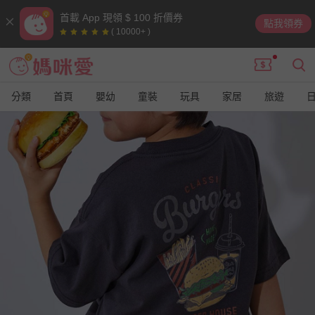
首載 App 現領 $ 100 折價券
點我領券
( 10000+ )
分類
首頁
嬰幼
童裝
玩具
家居
旅遊