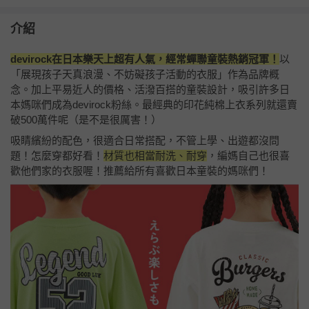
介紹
devirock在日本樂天上超有人氣，經常蟬聯童裝熱銷冠軍！
以
「展現孩子天真浪漫、不妨礙孩子活動的衣服」作為品牌概
念。加上平易近人的價格、活潑百搭的童裝設計，吸引許多日
本媽咪們成為devirock粉絲。最經典的印花純棉上衣系列就還賣
破500萬件呢（是不是很厲害！）
吸睛繽紛的配色，很適合日常搭配，不管上學、出遊都沒問
題！怎麼穿都好看！
材質也相當耐洗、耐穿
，編媽自己也很喜
歡他們家的衣服喔！推薦給所有喜歡日本童裝的媽咪們！