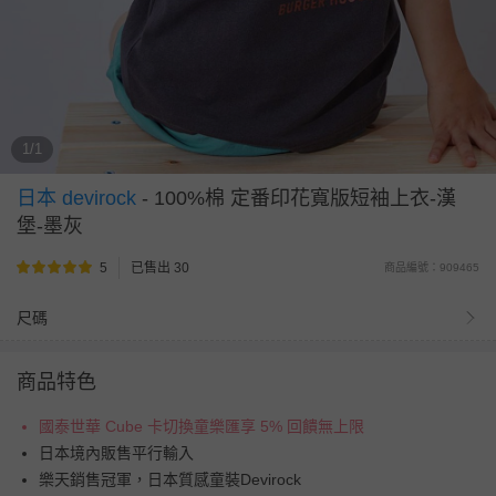
1/1
日本 devirock
-
100%棉 定番印花寬版短袖上衣-漢
堡-墨灰
5
已售出 30
商品編號：909465
尺碼
商品特色
國泰世華 Cube 卡切換童樂匯享 5% 回饋無上限
日本境內販售平行輸入
樂天銷售冠軍，日本質感童裝Devirock