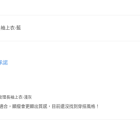
紋理長袖上衣-藍
承諾
澤紋理長袖上衣-淺灰
適合，顯瘦會更顯出質感，目前還沒找到穿搭風格！