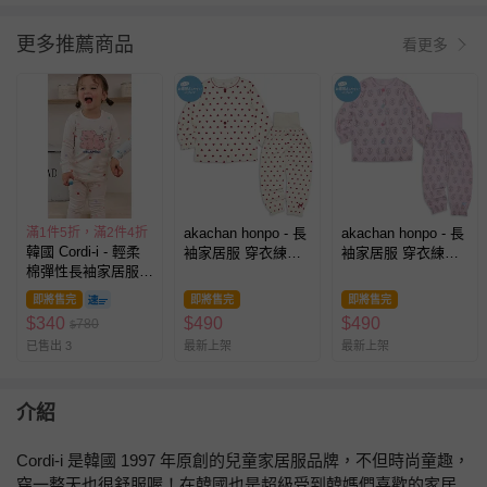
更多推薦商品
看更多
滿1件5折，滿2件4折
akachan honpo - 長
akachan honpo - 長
韓國 Cordi-i - 輕柔
袖家居服 穿衣練習-
袖家居服 穿衣練習-
棉彈性長袖家居服/
前開式 愛心-象牙白
前開式 浮雕寶石-紫
睡衣-貪睡粉紅豬-白
色
色
即將售完
即將售完
即將售完
$
340
$
490
$
490
780
$
已售出 3
最新上架
最新上架
介紹
Cordi-i 是韓國 1997 年原創的兒童家居服品牌，不但時尚童趣，
穿一整天也很舒服喔！在韓國也是超級受到韓媽們喜歡的家居