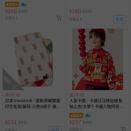
水藍 (40x80cm)
即將售完
348
180
$
$
880
$
$
599
已售出 2
追蹤
已售出 6
搶購一空
滿1件3折
滿1件3折
日本 friendshill - 柔軟保暖雙面
人氣卡通 - 卡通汪汪隊加絨長
印花毛毯/蓋毯-小熊&格子-象牙
袖上衣/大學T-卡通人物阿奇-紅
(70x100cm)
色
即將售完
231
237
$
$
811
$
$
900
已售出 67
追蹤
已售出 3