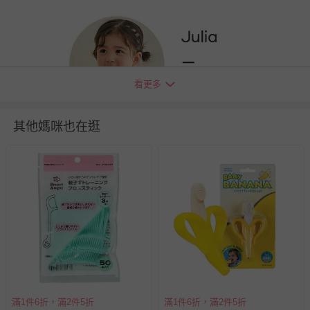
看更多
其他媽咪也在逛
* 主布料採用無螢光棉；但由於產品特性，除布料以外的部分附
加材質與印花可能含有螢光物質。
貼心小叮嚀
1. 尺寸表單位皆為公分(cm)，實際尺寸會因布料彈性、水洗、
測量起迄點等因素略有誤差。
每個尺寸的月數和建議年齡僅供參考，體重和體型可能會根據
寶寶的生長發育而有所不同，建議參考寶貝現有的衣物尺寸做
對照。
滿1件6折，滿2件5折
滿1件6折，滿2件5折