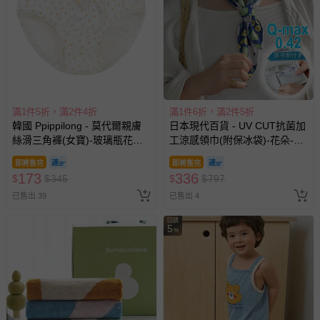
其他常見問題：
運送服務：目前提供的運送僅限台灣本島。如您位於離島地
區，可能會無法配送，或須依據商品需加收離島運費。廠商
亦保留出貨與否的權利。離島、偏遠地區、樓層親送等加價
費用，可能會另需加收。
商品實際的配達日期，可於訂單個人資料內的查詢訂單內，
已出貨通知之訊息為主。
滿1件5折，滿2件4折
滿1件6折，滿2件5折
韓國 Ppippilong - 莫代爾親膚
日本現代百貨 - UV CUT抗菌加
如您收到商品，請依正常流程檢查是否完好，若商品遇瑕疵
絲滑三角褲(女寶)-玻璃瓶花朵-
工涼感領巾(附保冰袋)-花朵-海
情形，您可申請更換新品或退貨，請見：
退貨的辦理流程
。
米
軍藍
即將售完
即將售完
若您對於會員帳號、商品訂購與資訊、購物流程、付款方
173
336
$
$
345
$
$
797
式、折價券與購物金的使用、退貨及商品運送方式等有疑
已售出 39
已售出 4
問，你可詳見：
媽咪愛客服中心
。
預購商品：預購為海外同步代購，遇缺貨即會通知媽咪並協
回饋
5
%
助取消退款事宜。
商品如因「價格、組合」等錯誤原因，導致無法安排出貨，
會主動以簡訊及mail通知訂單取消事宜，並將提供適當補
償。