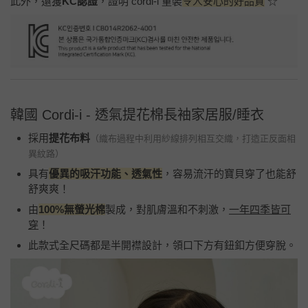
此外，還獲
KC認證
，證明 cordi-i 童裝
令人安心的好品質
☆
韓國 Cordi-i - 透氣提花棉長袖家居服/睡衣
採用
提花布料
（織布過程中利用紗線排列相互交織，打造正反面相
異紋路）
具有
優異的吸汗功能、透氣性
，容易流汗的寶貝穿了也能舒
舒爽爽！
由
100%無螢光棉
製成，對肌膚溫和不刺激，
一年四季皆可
穿
！
此款式全尺碼都是半開襟設計，領口下方有鈕釦方便穿脫。