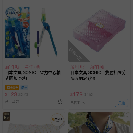
經消費者拆封之影音商品或電腦軟體（例如 DVD、CD
等）。
非以有形媒介提供之數位內容或一經提供即為完成之線
上服務，經消費者事先同意始提供（例如線上課程、遊
戲或活動點數等）。
已拆封之以下類型商品：
-個人衛生用品（例如尿布、貼身衣物、泳裝、襪子、地
搶購一空
墊、寢具類等）。
-新生兒親膚衣物（嬰幼兒包巾與背巾、包屁衣、學習
褲、紗布衣等）。
滿1件6折，滿2件5折
滿1件6折，滿2件5折
日本文具 SONIC - 省力中心軸
日本文具 SONIC - 雙層抽屜分
-接觸性孕哺產品（奶嘴、奶瓶、擠乳器、哺乳衣、托腹
式圓規-水藍
隔收納盒 (粉)
帶束縛衣、餐搖椅等）。
-其他原廠盒裝商品封口處已貼上「不可拆封」，或具警
即將售完
示字句等說明貼紙、封條者。
128
179
$
$
323
$
$
453
國際航空、客運、訂房等服務。
已售出 74
追蹤
已售出 78
回饋
相關的退換貨辦理流程，可詳見：
退換貨 & 退款問題
5
%