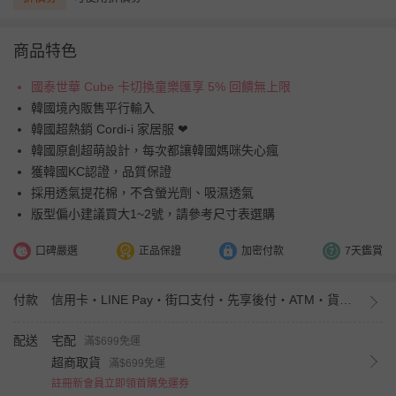
商品特色
國泰世華 Cube 卡切換童樂匯享 5% 回饋無上限
韓國境內販售平行輸入
韓國超熱銷 Cordi-i 家居服 ❤︎
韓國原創超萌設計，每次都讓韓國媽咪失心瘋
獲韓國KC認證，品質保證
採用透氣提花棉，不含螢光劑、吸濕透氣
版型偏小建議買大1~2號，請參考尺寸表選購
口碑嚴選
正品保證
加密付款
7天鑑賞
付款
信用卡・LINE Pay・街口支付・先享後付・ATM・貨到付款・iPASS MONEY
配送
宅配
滿$699免運
超商取貨
滿$699免運
註冊新會員立即領首購免運券