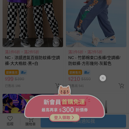
滿1件6折，滿2件5折
滿1件6折，滿2件5折
NC - 涼感透氣百搭防蚊褲/空調
NC - 竹節棉束口長褲/空調褲/
褲-大大格紋-黑+白
防蚊褲-方形幾何-灰藍色
即將售完
即將售完
99
210
$
$
390
$
$
550
已售出 186
已售出 541
補貨通知我
追蹤
購物車