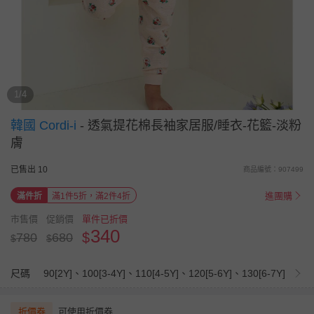
1/4
韓國 Cordi-i
-
透氣提花棉長袖家居服/睡衣-花籃-淡粉
膚
已售出 10
商品編號：907499
進團購
滿件折
滿1件5折，滿2件4折
市售價
促銷價
單件已折價
340
$
780
680
$
$
尺碼
90[2Y]、100[3-4Y]、110[4-5Y]、120[5-6Y]、130[6-7Y]
折價券
可使用折價券