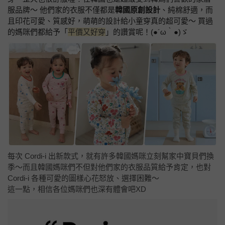
服品牌～ 他們家的衣服不僅都是
韓國原創設計
、純棉舒適，而
且印花可愛、質感好，萌萌的設計給小童穿真的超可愛～ 買過
的媽咪們都給予「
平價又好穿
」的讚賞呢！(●´ω｀●)ゞ
每次 Cordi-i 出新款式，就有許多韓國媽咪立刻幫家中寶貝們換
季～而且韓國媽咪們不但對他們家的衣服品質給予肯定，也對
Cordi-i 各種可愛的圖樣心花怒放、選擇困難～
這一點，相信各位媽咪們也深有體會吧XD