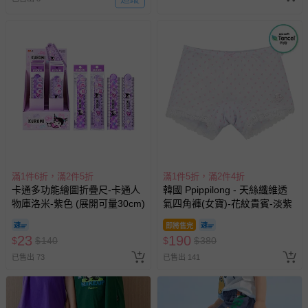
滿1件6折，滿2件5折
滿1件5折，滿2件4折
卡通多功能繪圖折疊尺-卡通人
韓國 Ppippilong - 天絲纖維透
物庫洛米-紫色 (展開可量30cm)
氣四角褲(女寶)-花紋貴賓-淡紫
即將售完
23
190
$
$
140
$
$
380
已售出 73
已售出 141