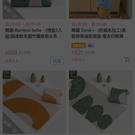
搶購一空
滿1件6折，滿2件5折
滿1件5折，滿2件4折
韓國 Bamboo bebe - (禮盒3入
韓國 Cordi-i - (防縮水加工)柔
組)超柔軟毛圈竹纖維吸水多用
韌棉無袖家居服-復古印刷黃熊-
途大毛巾-幾何圖案 (45x90cm)
藍X芥黃
即將售完
888
320
$
$
1780
$
$
739
已售出 3
追蹤
已售出 5
回饋
回饋
5
5
%
%
搶購一空