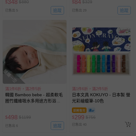
348
84
$
$
880
$
$
329
如需退換貨，請於收到商品7天（含例假日內提出），如為
追蹤
追蹤
已售出 5
已售出 29
瑕疵退換貨所產生的運費，將由媽咪愛負責處理，若非瑕疵
退貨，您可至『查詢訂單』>『已出貨』中查詢該筆訂單，
並點選『我要退貨』即可進行申請。若有相關退貨問題，請
至媽咪愛
LINE@客服ID: @mamilove
我們將依序為您處理
與服務，謝謝。
針對滿件折/滿額贈…等活動，如因部份退貨，而該訂單保
留商品未達活動門檻，將以原價計算，活動贈品亦需一併退
回。
搶購一空
部分商品依據消費者保護法的規定，不適用七天鑑賞期/猶
滿1件6折，滿2件5折
滿1件6折，滿2件5折
豫期範圍：
韓國 Bamboo bebe - 超柔軟毛
日本文具 KOKUYO - 日本製 螢
易於腐敗、保存期限較短或解約時即將逾期（例如生鮮
圈竹纖維吸水多用途方形浴巾-
光彩繪蠟筆-10色
商品、食品等）。
米黃X水藍 (85x85cm)
即將售完
客製化商品（例如客製生日書、姓名貼等）。
498
299
$
$
1199
$
$
756
報紙、期刊或雜誌（惟書籍如經拆封、使用，則酌收整
已售出 40
追蹤
已售出 6
新費用）。