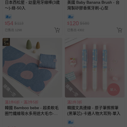
3. 第一次穿之前，建議單獨手洗。
日本西松屋 - 幼童用牙線棒(3歲
美國 Baby Banana Brush - 台
4. 建議以冷水清洗，以免造成移染或掉色。
～)-綠-50入
灣製矽膠香蕉牙刷-心型
5. 若含牛仔布、有色布料容易互相染色，請分開或單獨洗滌，
以免相互移染。請使用中性洗劑。浸泡時間不宜過長。
54
120
$
$
113
$
$
580
6. 衣物若含圖案、印花等設計均建議手洗；如需機洗，請務必
已售出 1298
已售出 4302
將衣服翻面放入洗衣網、再放洗衣機，以免刮損圖樣。（若有
標註不可機洗或乾洗，請勿機洗、乾洗）
回饋
5
7. 請勿使用漂白劑、螢光增白劑及衣物柔軟劑，以免破壞布料
%
或導致掉色。
8. 洗滌後立刻晾乾，勿使用烘衣機。過分烘乾可能會破壞織物
纖維、導致衣物收縮。如有熨燙需求，請低溫熨燙。
9. 每件商品於拍攝時均力求忠實呈現，但因每台電腦、手機或
平板等設備之螢幕亮度、解析度不同，可能會有些許色差，謝
謝媽咪爸比們的體諒。
搶購一空
搶購一空
退換貨須知
滿1件6折，滿2件5折
滿1件3折
您所購買的商品享有7天的鑑賞期／猶豫期權益，但此期間
韓國 Bamboo bebe - 超柔軟毛
韓國文具連線 - 原子筆擦擦筆
並非試用期，您所退回的商品必須是未經使用的全新狀態，
圈竹纖維吸水多用途大毛巾-幾
(黑筆芯)-卡通人物大耳狗-單入
何花朵-藍X粉 (45x90cm)
包含完整包裝、配件、說明文件及贈品等。