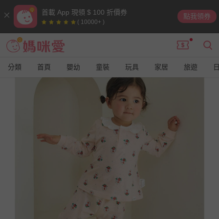
首載 App 現領 $ 100 折價券
點我領券
( 10000+ )
分類
首頁
嬰幼
童裝
玩具
家居
旅遊