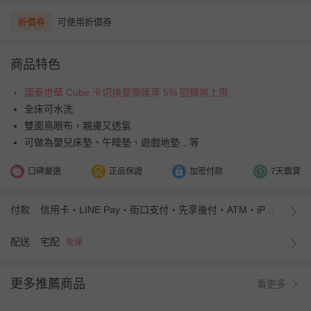
折價券
可使用折價券
商品特色
國泰世華 Cube 卡切換童樂匯享 5% 回饋無上限
全床可水洗
雙面鳥眼布，親膚又透氣
可做為嬰兒床墊、午睡墊、遊戲地墊…等
口碑嚴選
正品保證
加密付款
7天鑑賞
付款
信用卡・LINE Pay・街口支付・先享後付・ATM・iPASS MONEY
配送
宅配
免運
更多推薦商品
看更多