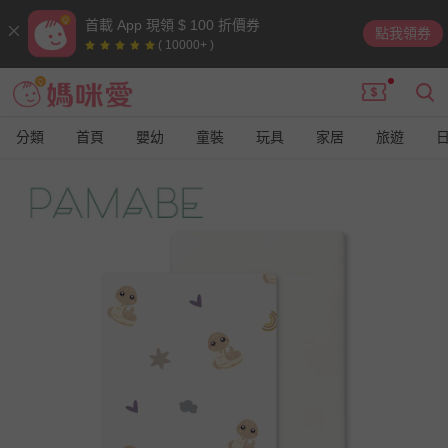
首載 App 現領 $ 100 折價券
點我領券
( 10000+ )
分類
首頁
嬰幼
童裝
玩具
家居
旅遊