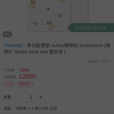
1/1
PAMABE
-
多功能薄墊-Sunny捲捲蛇-92x66x3cm (適
用於 NUNA Sena aire 嬰兒床 )
商品編號：905365
市售價
促銷價
2680
$
3800
$
71折
即將售完
1
數量
現貨
付款後 1~3 個工作天 出貨