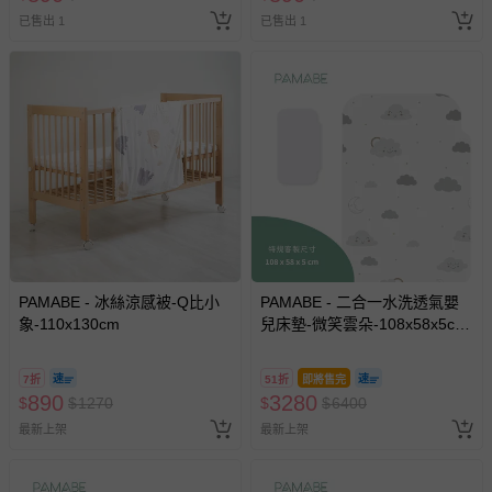
已售出 1
已售出 1
PAMABE - 冰絲涼感被-Q比小
PAMABE - 二合一水洗透氣嬰
象-110x130cm
兒床墊-微笑雲朵-108x58x5cm
(適用Chicco Next2Me
Forever)
7折
51折
即將售完
890
3280
$
$
1270
$
$
6400
最新上架
最新上架