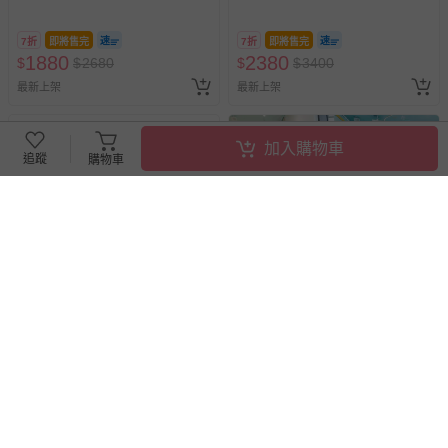
7折
即將售完
7折
即將售完
1880
2380
$
$
2680
$
$
3400
最新上架
最新上架
加入購物車
追蹤
購物車
PAMABE - 二合一水洗透氣嬰
巧虎夢想樂園 - (巧虎夢想樂園)
兒床包套-Yeah柔軟小兔
【買一送一】平日暢玩兩大一
小套票 (正券為電子票券現場兌
換，贈送券現場領取)-效期至
7折
即將售完
62折
2026/10/16 正券逾期視同現金
1880
999
$
$
2680
$
$
1600
券使用