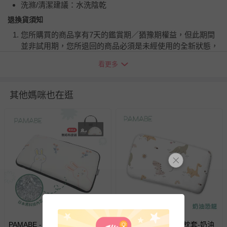
洗滌/清潔建議：水洗陰乾
退換貨須知
您所購買的商品享有7天的鑑賞期／猶豫期權益，但此期間
並非試用期，您所退回的商品必須是未經使用的全新狀態，
包含完整包裝、配件、說明文件及贈品等。
看更多
如需退換貨，請於收到商品7天（含例假日內提出），如為
瑕疵退換貨所產生的運費，將由媽咪愛負責處理，若非瑕疵
其他媽咪也在逛
退貨，您可至『查詢訂單』>『已出貨』中查詢該筆訂單，
並點選『我要退貨』即可進行申請。若有相關退貨問題，請
至媽咪愛
LINE@客服ID: @mamilove
我們將依序為您處理
與服務，謝謝。
針對滿件折/滿額贈…等活動，如因部份退貨，而該訂單保
留商品未達活動門檻，將以原價計算，活動贈品亦需一併退
回。
部分商品依據消費者保護法的規定，不適用七天鑑賞期/猶
豫期範圍：
PAMABE - 4D兒童水洗透氣枕-
PAMABE - 冰絲涼感枕套-奶油