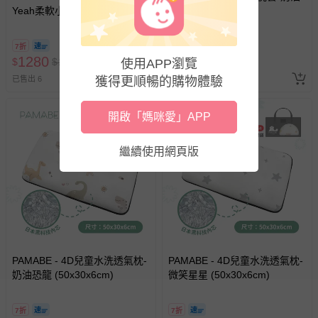
Yeah柔軟小兔 (50x30x6cm)
易於腐敗、保存期限較短或解約時即將逾期（例如生鮮
恐龍-50x30cm
商品、食品等）。
客製化商品（例如客製生日書、姓名貼等）。
7折
7折
1280
390
$
$
1830
$
$
560
使用APP瀏覽
報紙、期刊或雜誌（惟書籍如經拆封、使用，則酌收整
已售出 6
獲得更順暢的購物體驗
已售出 4
新費用）。
經消費者拆封之影音商品或電腦軟體（例如 DVD、CD
開啟「媽咪愛」APP
等）。
非以有形媒介提供之數位內容或一經提供即為完成之線
繼續使用網頁版
上服務，經消費者事先同意始提供（例如線上課程、遊
戲或活動點數等）。
已拆封之以下類型商品：
-個人衛生用品（例如尿布、貼身衣物、泳裝、襪子、地
墊、寢具類等）。
-新生兒親膚衣物（嬰幼兒包巾與背巾、包屁衣、學習
褲、紗布衣等）。
PAMABE - 4D兒童水洗透氣枕-
PAMABE - 4D兒童水洗透氣枕-
-接觸性孕哺產品（奶嘴、奶瓶、擠乳器、哺乳衣、托腹
奶油恐龍 (50x30x6cm)
微笑星星 (50x30x6cm)
帶束縛衣、餐搖椅等）。
-其他原廠盒裝商品封口處已貼上「不可拆封」，或具警
7折
7折