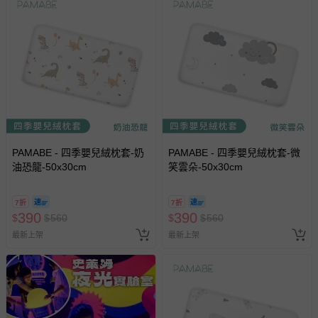
助取消退款事宜。
商品如因「價格、組合」等錯誤原因，導致無法安排出貨，
會主動以簡訊及mail通知訂單取消事宜，並將提供適當補
償。
PAMABE - 四季嬰兒絨枕套-奶
PAMABE - 四季嬰兒絨枕套-微
油恐龍-50x30cm
笑雲朵-50x30cm
7折
7折
390
390
$
$
560
$
$
560
最新上架
最新上架