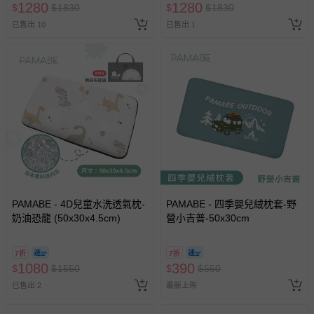
示字句等說明貼紙、封條者。
1280
1280
$
$
1830
$
$
1830
國際航空、客運、訂房等服務。
已售出 10
已售出 1
相關的退換貨辦理流程，可詳見：
退換貨 & 退款問題
其他常見問題：
運送服務：目前提供的運送僅限台灣本島。如您位於離島地
區，可能會無法配送，或須依據商品需加收離島運費。廠商
亦保留出貨與否的權利。離島、偏遠地區、樓層親送等加價
費用，可能會另需加收。
商品實際的配達日期，可於訂單個人資料內的查詢訂單內，
已出貨通知之訊息為主。
PAMABE - 4D兒童水洗透氣枕-
PAMABE - 四季嬰兒絨枕套-野
奶油恐龍 (50x30x4.5cm)
營小吉普-50x30cm
如您收到商品，請依正常流程檢查是否完好，若商品遇瑕疵
情形，您可申請更換新品或退貨，請見：
退貨的辦理流程
。
7折
7折
若您對於會員帳號、商品訂購與資訊、購物流程、付款方
1080
390
$
$
1550
$
$
560
式、折價券與購物金的使用、退貨及商品運送方式等有疑
已售出 2
最新上架
問，你可詳見：
媽咪愛客服中心
。
預購商品：預購為海外同步代購，遇缺貨即會通知媽咪並協