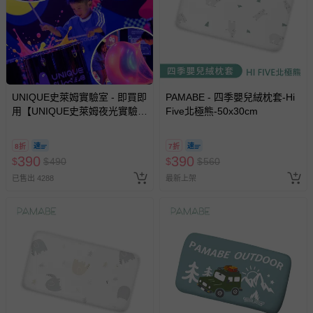
UNIQUE史萊姆實驗室 - 即買即
PAMABE - 四季嬰兒絨枕套-Hi
用【UNIQUE史萊姆夜光實驗室
Five北極熊-50x30cm
@ 台北科教館 】2026/6/11-
8/30 (電子票券，於展期現場憑
8折
7折
訂單編號兌換，逾期作廢) (大
390
390
$
$
490
$
$
560
人小孩均一價(3歲以上需購票))
已售出 4288
最新上架