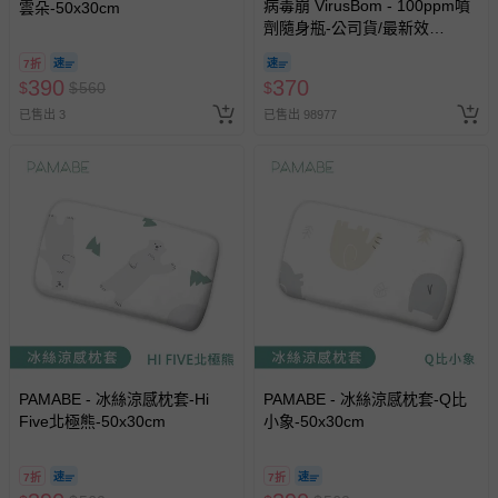
病毒崩 VirusBom - 100ppm噴
雲朵-50x30cm
劑隨身瓶-公司貨/最新效
期-100ml
7折
390
370
$
$
560
$
已售出 3
已售出 98977
PAMABE - 冰絲涼感枕套-Hi
PAMABE - 冰絲涼感枕套-Q比
Five北極熊-50x30cm
小象-50x30cm
7折
7折