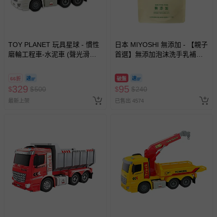
TOY PLANET 玩具星球 - 慣性
日本 MIYOSHI 無添加 - 【親子
磨輪工程車-水泥車 (聲光滑行
首選】無添加泡沫洗手乳補充
挖土機 拖吊車 水泥車 起重機
包-300ml
廂型車 垃圾車 砂石車 男孩 兒
66折
破盤
童 玩具 男童生日禮物 )
329
95
$
$
500
$
$
240
最新上架
已售出 4574