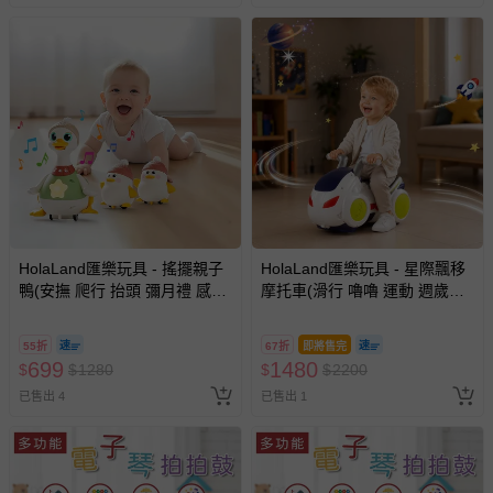
HolaLand匯樂玩具 - 搖擺親子
HolaLand匯樂玩具 - 星際飄移
鴨(安撫 爬行 抬頭 彌月禮 感統
摩托車(滑行 嚕嚕 運動 週歲禮
探索 啟蒙 聲光音樂 寶寶 嬰幼
感統 探索 啟蒙 聲光音樂 寶寶
兒玩具)
嬰幼兒玩具)
55折
67折
即將售完
699
1480
$
$
1280
$
$
2200
已售出 4
已售出 1