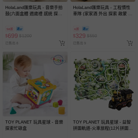
HolaLand匯樂玩具 - 音樂手拍
HolaLand匯樂玩具 - 工程慣性
鼓(六面盒體 週歲禮 感統 探索
車隊 (家家酒 外出 探索 啟蒙 寶
啟蒙 聲光 寶寶 嬰幼兒玩具)
寶 嬰幼兒玩具)
58折
6折
699
329
$
$
1200
$
$
550
已售出 8
已售出 9
TOY PLANET 玩具星球 - 音樂
TOY PLANET 玩具星球 - 益智
探索忙碌盒
拼圖軌道-火車旅程(12片拼圖
+1車)