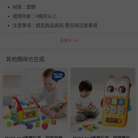
材質：塑膠
適用年齡：6個月以上
注意事項：請見商品資訊-警告與注意事項
BSMI商品檢驗標識字號：M39805
看更多
退換貨須知
您所購買的商品享有7天的鑑賞期／猶豫期權益，但此期間
其他媽咪也在逛
並非試用期，您所退回的商品必須是未經使用的全新狀態，
包含完整包裝、配件、說明文件及贈品等。
如需退換貨，請於收到商品7天（含例假日內提出），如為
瑕疵退換貨所產生的運費，將由媽咪愛負責處理，若非瑕疵
退貨，您可至『查詢訂單』>『已出貨』中查詢該筆訂單，
並點選『我要退貨』即可進行申請。若有相關退貨問題，請
至媽咪愛
LINE@客服ID: @mamilove
我們將依序為您處理
與服務，謝謝。
針對滿件折/滿額贈…等活動，如因部份退貨，而該訂單保