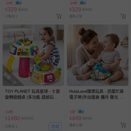
廂型車 垃圾車 砂石車 男孩 兒
廂型車 垃圾車 砂石車 男孩 兒
66折
66折
童 玩具 男童生日禮物 )
童 玩具 男童生日禮物 )
329
329
$
$
500
$
$
500
已售出 2
最新上架
搶購一空
TOY PLANET 玩具星球 - 七面
HolaLand匯樂玩具 - 恐龍忙碌
旋轉遊戲桌 (多功能 感統玩具
電子琴(外出隨身 彌月 聲光 感
音樂玩具 學習桌 電子琴 火車玩
統 音樂 啟蒙 小肌肉訓練 忙碌
具 早教啟蒙 寶寶玩具 2歲送禮
板 寶寶 嬰幼兒玩具)
62折
5折
推薦)
1480
449
$
$
2380
$
$
890
最新上架
追蹤
已售出 1