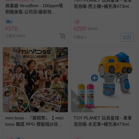
TOY PLANET 玩具星球 - 車車
病毒崩 VirusBom - 100ppm噴
泡泡槍-挖土機+補充液473ml 2
劑隨身瓶-公司貨/最新效
瓶 (電動多孔泡泡機 兒童 戶外
期-100ml
露營玩具 夏日 放電神器)
6折
370
299
$
$
$
500
已售出 98971
追蹤
已售出 1
搶購一空
mini boss - 『展期票』【 mini
TOY PLANET 玩具星球 - 車車
boss 職感 RPG 模擬城@信義
泡泡槍-水泥車+補充液473ml 2
A11 】2026/7/10-8/30 (電子票
瓶 (電動多孔泡泡機 兒童 戶外
券，於展期現場憑訂單編號兌
露營玩具 夏日 放電神器)