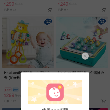
299
249
$
$
500
$
$
590
褲、紗布衣等）。
-接觸性孕哺產品（奶嘴、奶瓶、擠乳器、哺乳衣、托腹
已售出 12
已售出 4
帶束縛衣、餐搖椅等）。
-其他原廠盒裝商品封口處已貼上「不可拆封」，或具警
示字句等說明貼紙、封條者。
國際航空、客運、訂房等服務。
相關的退換貨辦理流程，可詳見：
退換貨 & 退款問題
其他常見問題：
運送服務：目前提供的運送僅限台灣本島。如您位於離島地
HolaLand匯樂玩具 - 小熊拉拉
HolaLand匯樂玩具 - 企鵝排排
區，可能會無法配送，或須依據商品需加收離島運費。廠商
樂 (忙碌板 手抓球 感統 探索 啟
隊_親子桌遊
亦保留出貨與否的權利。離島、偏遠地區、樓層親送等加價
蒙 寶寶 嬰幼兒玩具)
費用，可能會另需加收。
52折
58折
商品實際的配達日期，可於訂單個人資料內的查詢訂單內，
299
399
$
$
580
$
$
690
已出貨通知之訊息為主。
已售出 22
已售出 4
如您收到商品，請依正常流程檢查是否完好，若商品遇瑕疵
情形，您可申請更換新品或退貨，請見：
退貨的辦理流程
。