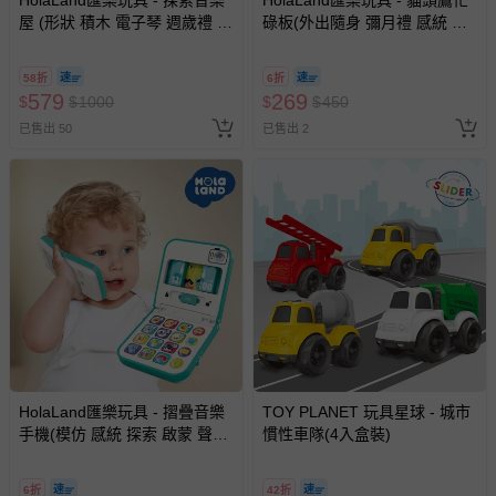
HolaLand匯樂玩具 - 探索音樂
HolaLand匯樂玩具 - 貓頭鷹忙
留商品未達活動門檻，將以原價計算，活動贈品亦需一併退
屋 (形狀 積木 電子琴 週歲禮 感
碌板(外出隨身 彌月禮 感統 探
回。
統 探索 啟蒙 聲光音樂 寶寶 嬰
索 啟蒙聲光 音樂 寶寶 嬰幼兒
幼兒玩具)
玩具)
58折
6折
部分商品依據消費者保護法的規定，不適用七天鑑賞期/猶
579
269
$
$
1000
$
$
450
豫期範圍：
已售出 50
易於腐敗、保存期限較短或解約時即將逾期（例如生鮮
已售出 2
商品、食品等）。
客製化商品（例如客製生日書、姓名貼等）。
報紙、期刊或雜誌（惟書籍如經拆封、使用，則酌收整
新費用）。
經消費者拆封之影音商品或電腦軟體（例如 DVD、CD
等）。
非以有形媒介提供之數位內容或一經提供即為完成之線
上服務，經消費者事先同意始提供（例如線上課程、遊
戲或活動點數等）。
HolaLand匯樂玩具 - 摺疊音樂
TOY PLANET 玩具星球 - 城市
已拆封之以下類型商品：
手機(模仿 感統 探索 啟蒙 聲光
慣性車隊(4入盒裝)
-個人衛生用品（例如尿布、貼身衣物、泳裝、襪子、地
音樂 寶寶 嬰幼兒玩具)
墊、寢具類等）。
-新生兒親膚衣物（嬰幼兒包巾與背巾、包屁衣、學習
6折
42折