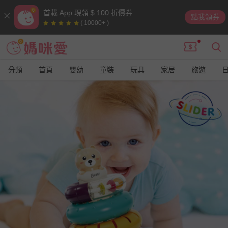
首載 App 現領 $ 100 折價券
點我領券
( 10000+ )
分類
首頁
嬰幼
童裝
玩具
家居
旅遊