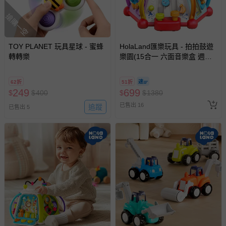
搶購一空
TOY PLANET 玩具星球 - 蜜蜂
HolaLand匯樂玩具 - 拍拍鼓遊
轉轉樂
樂園(15合一 六面音樂盒 週歲
禮 感統 探索 啟蒙 聲光音樂 寶
寶 嬰幼兒玩具)
62折
51折
249
699
$
$
400
$
$
1380
已售出 16
追蹤
已售出 5