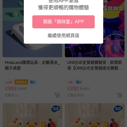
使用APP瀏覽
獲得更順暢的購物體驗
若您對於會員帳號、商品訂購與資訊、購物流程、付款方
式、折價券與購物金的使用、退貨及商品運送方式等有疑
問，你可詳見：
媽咪愛客服中心
。
開啟「媽咪愛」APP
預購商品：預購為海外同步代購，遇缺貨即會通知媽咪並協
助取消退款事宜。
繼續使用網頁版
商品如因「價格、組合」等錯誤原因，導致無法安排出貨，
會主動以簡訊及mail通知訂單取消事宜，並將提供適當補
償。
HolaLand匯樂玩具 - 企鵝滑冰_
UNIQUE史萊姆實驗室 - 即買即
親子桌遊
用【UNIQUE史萊姆夜光實驗室
@ 台北科教館 】2026/6/11-
8/30 (電子票券，於展期現場憑
58折
即將售完
8折
訂單編號兌換，逾期作廢) (大
399
390
$
$
690
$
$
490
人小孩均一價(3歲以上需購票))
已售出 11
已售出 4231