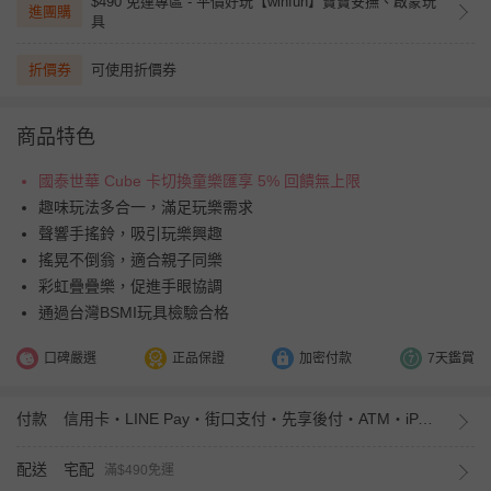
$490 免運專區 - 平價好玩【winfun】寶寶安撫、啟蒙玩
進團購
具
折價券
可使用折價券
商品特色
國泰世華 Cube 卡切換童樂匯享 5% 回饋無上限
趣味玩法多合一，滿足玩樂需求
聲響手搖鈴，吸引玩樂興趣
搖晃不倒翁，適合親子同樂
彩虹疊疊樂，促進手眼協調
通過台灣BSMI玩具檢驗合格
口碑嚴選
正品保證
加密付款
7天鑑賞
付款
信用卡・LINE Pay・街口支付・先享後付・ATM・iPASS MONEY
配送
宅配
滿$490免運