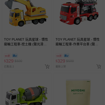
TOY PLANET 玩具星球 - 慣性
TOY PLANET 玩具星球 - 慣性
磨輪工程車-挖土機 (聲光滑行
磨輪工程車-作業平台車 (聲光
挖土機 拖吊車 水泥車 起重機
滑行 挖土機 拖吊車 水泥車 起
廂型車 垃圾車 砂石車 男孩 兒
重機 廂型車 垃圾車 砂石車 男
66折
66折
童 玩具 男童生日禮物 )
孩 兒童 玩具 男童生日禮物 )
329
329
$
$
500
$
$
500
已售出 2
最新上架