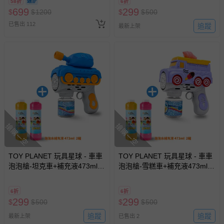
58折
6折
換，依現場梯次安排入場，逾
699
299
$
$
1200
$
$
500
期作廢) (兒童票(2歲以上)贈一
已售出 112
名陪伴成人)
追蹤
最新上架
搶購一空
搶購一空
TOY PLANET 玩具星球 - 車車
TOY PLANET 玩具星球 - 車車
泡泡槍-坦克車+補充液473ml 2
泡泡槍-雪糕車+補充液473ml 2
瓶 (電動多孔泡泡機 兒童 戶外
瓶 (電動多孔泡泡機 兒童 戶外
露營玩具 夏日 放電神器)
露營玩具 夏日 放電神器)
6折
6折
299
299
$
$
500
$
$
500
追蹤
追蹤
最新上架
已售出 2