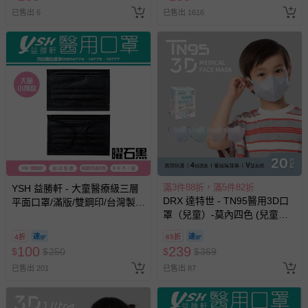
已售出 6
已售出 1616
滿3件88折，滿5件82折
YSH 益勝軒 - 大童醫療級三層
DRX 達特世 - TN95醫用3D口
平面口罩/滿版/雙鋼印/台灣製-
罩（兒童）-莫內四色 (兒童
曜石黑 (14.5x9.5cm)-50入/盒
M)-20入
(未滅菌)
4折
65折
100
239
$
$
250
$
$
369
已售出 201
已售出 87