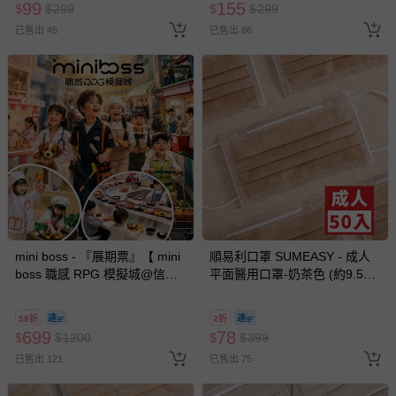
99
155
$
$
299
$
$
299
已售出 45
已售出 86
mini boss - 『展期票』【 mini
順易利口罩 SUMEASY - 成人
boss 職感 RPG 模擬城@信義
平面醫用口罩-奶茶色 (約9.5cm
A11 】2026/7/10-8/30 (電子票
x 17.5cm)-50入
券，於展期現場憑訂單編號兌
58折
2折
換，依現場梯次安排入場，逾
699
78
$
$
1200
$
$
399
期作廢) (兒童票(2歲以上)贈一
已售出 121
已售出 75
名陪伴成人)