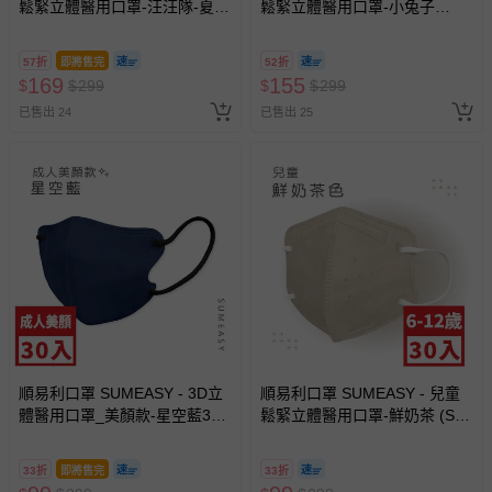
鬆緊立體醫用口罩-汪汪隊-夏日
鬆緊立體醫用口罩-小兔子
派對 (XS，約9cm x 11.2cm ±
(XS，約9cm x 11.2cm ± 5%，
5%，3-5歲適用)-30入
3-5歲適用)-30入
57折
即將售完
52折
169
155
$
$
299
$
$
299
已售出 24
已售出 25
順易利口罩 SUMEASY - 3D立
順易利口罩 SUMEASY - 兒童
體醫用口罩_美顏款-星空藍30
鬆緊立體醫用口罩-鮮奶茶 (S，
入 (M號約10.5cm x 13cm ±
約12.5cm x 9.8cm，6-12歲適
5% (M)。)
用)-30入
33折
即將售完
33折