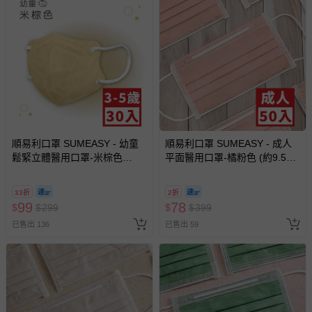
順易利口罩 SUMEASY - 幼童
順易利口罩 SUMEASY - 成人
鬆緊立體醫用口罩-米棕色
平面醫用口罩-橘粉色 (約9.5cm
(XS，約9cm x 11.2cm，3-5歲
x 17.5cm)-50入
適用)-30入
33折
2折
99
78
$
$
299
$
$
399
已售出 136
已售出 59