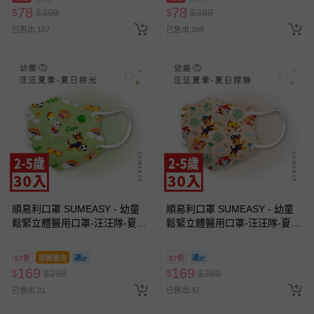
78
78
$
$
399
$
$
399
預購商品：預購為海外同步代購，遇缺貨即會通知媽咪並協
已售出 157
已售出 399
助取消退款事宜。
商品如因「價格、組合」等錯誤原因，導致無法安排出貨，
會主動以簡訊及mail通知訂單取消事宜，並將提供適當補
償。
順易利口罩 SUMEASY - 幼童
順易利口罩 SUMEASY - 幼童
鬆緊立體醫用口罩-汪汪隊-夏日
鬆緊立體醫用口罩-汪汪隊-夏日
時光 (XS，約9cm x 11.2cm ±
探險 (XS，約9cm x 11.2cm ±
5%，3-5歲適用)-30入
5% ，1-5歲適用)-30入
57折
即將售完
57折
169
169
$
$
299
$
$
299
已售出 21
已售出 47