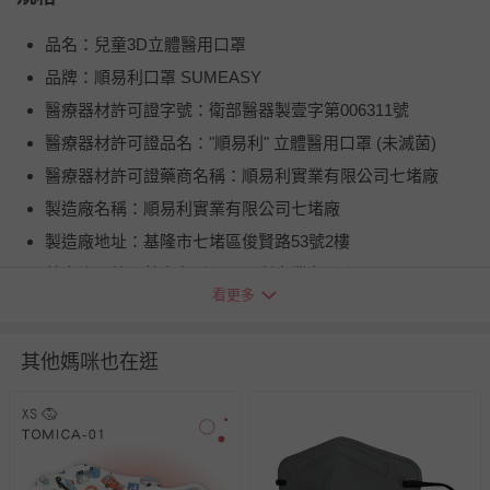
品名：兒童3D立體醫用口罩
品牌：順易利口罩 SUMEASY
醫療器材許可證字號：衛部醫器製壹字第006311號
醫療器材許可證品名："順易利" 立體醫用口罩 (未滅菌)
醫療器材許可證藥商名稱：順易利實業有限公司七堵廠
製造廠名稱：順易利實業有限公司七堵廠
製造廠地址：基隆市七堵區俊賢路53號2樓
藥商許可執照藥商名稱：順易利實業有限公司
看更多
藥商地址：臺北市大安區敦化南路一段205號7樓之5(實際營
業地址:8058室)
其他媽咪也在逛
藥商許可執照字號：北市衛藥販（安）字第6401026422號
藥商諮詢專線電話：0800-02-3030
產品製造日期：參見包裝
醫療器材廣告核准字號：衛部器廣字第10803016號