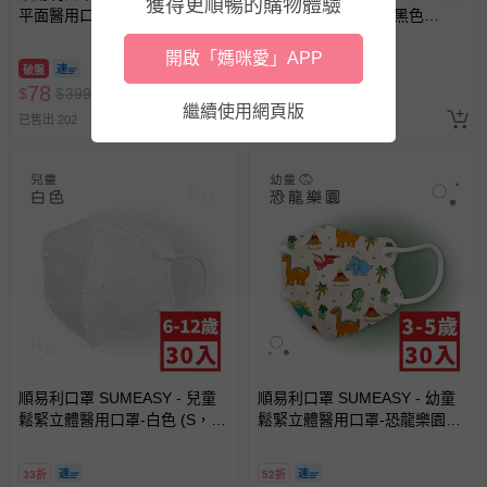
獲得更順暢的購物體驗
平面醫用口罩-紫色 (約9.5cm x
體醫用口罩_美顏款-黑色
17.5cm)-50入
(M(10.5cm x 13cm ± 5%))-30
開啟「媽咪愛」APP
入
破盤
33折
78
99
$
$
399
$
$
299
繼續使用網頁版
已售出 202
已售出 28
順易利口罩 SUMEASY - 兒童
順易利口罩 SUMEASY - 幼童
鬆緊立體醫用口罩-白色 (S，約
鬆緊立體醫用口罩-恐龍樂園
12.5cm x 9.8cm，6-12歲適
(XS，約9cm x 11.2cm，3-5歲
用)-30入
適用)-30入
33折
52折