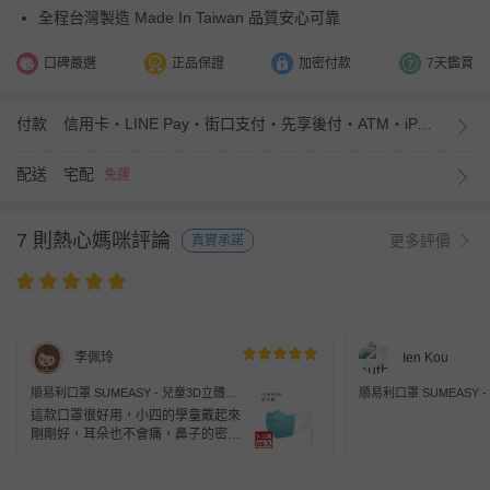
全程台灣製造 Made In Taiwan 品質安心可靠
口碑嚴選
正品保證
加密付款
7天鑑賞
付款
信用卡・LINE Pay・街口支付・先享後付・ATM・iPASS MONEY
配送
宅配
免運
7 則熱心媽咪評論
更多評價
真實承諾
李佩玲
Ien Kou
順易利口罩 SUMEASY - 兒童3D立體醫
順易利口罩 SUMEASY 
用口罩-彈性寬耳帶-湖水綠50入 (S約
用口罩-彈性寬耳帶-莫蘭迪
這款口罩很好用，小四的學童戴起來
12.5cm x 16.5cm ± 5%)
12.5cm x 16.5cm ± 5%)
剛剛好，耳朵也不會痛，鼻子的密封
度也剛剛好，小孩說下次還要再買，
但好像停售了！好可惜