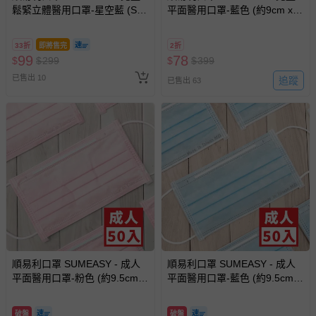
-其他原廠盒裝商品封口處已貼上「不可拆封」，或具警
鬆緊立體醫用口罩-星空藍 (S，
平面醫用口罩-藍色 (約9cm x
示字句等說明貼紙、封條者。
約12.5cm x 9.8cm，6-12歲適
14.5cm，6-12歲適用)-50入-藍
用)-30入
色
國際航空、客運、訂房等服務。
33折
即將售完
2折
99
78
$
$
299
$
$
399
相關的退換貨辦理流程，可詳見：
退換貨 & 退款問題
已售出 10
追蹤
已售出 63
其他常見問題：
運送服務：目前提供的運送僅限台灣本島。如您位於離島地
區，可能會無法配送，或須依據商品需加收離島運費。廠商
亦保留出貨與否的權利。離島、偏遠地區、樓層親送等加價
費用，可能會另需加收。
商品實際的配達日期，可於訂單個人資料內的查詢訂單內，
已出貨通知之訊息為主。
如您收到商品，請依正常流程檢查是否完好，若商品遇瑕疵
情形，您可申請更換新品或退貨，請見：
退貨的辦理流程
。
順易利口罩 SUMEASY - 成人
順易利口罩 SUMEASY - 成人
平面醫用口罩-粉色 (約9.5cm x
平面醫用口罩-藍色 (約9.5cm x
若您對於會員帳號、商品訂購與資訊、購物流程、付款方
17.5cm)-50入
17.5cm)-50入
式、折價券與購物金的使用、退貨及商品運送方式等有疑
問，你可詳見：
媽咪愛客服中心
。
破盤
破盤