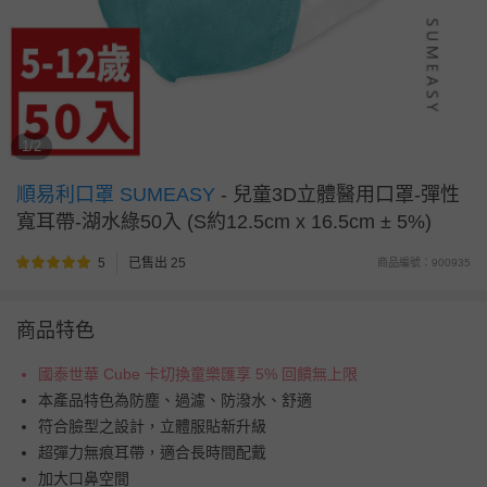
1/2
順易利口罩 SUMEASY
-
兒童3D立體醫用口罩-彈性
寬耳帶-湖水綠50入 (S約12.5cm x 16.5cm ± 5%)
5
已售出 25
商品編號：900935
商品特色
國泰世華 Cube 卡切換童樂匯享 5% 回饋無上限
本產品特色為防塵、過濾、防潑水、舒適
符合臉型之設計，立體服貼新升級
超彈力無痕耳帶，適合長時間配戴
加大口鼻空間