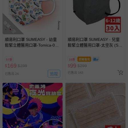
具量測功能產品之服務據點資訊：無
商品產地（國）：台灣
退換貨須知
搶購一空
您所購買的商品享有7天的鑑賞期／猶豫期權益，但此期間
並非試用期，您所退回的商品必須是未經使用的全新狀態，
包含完整包裝、配件、說明文件及贈品等。
順易利口罩 SUMEASY - 幼童
順易利口罩 SUMEASY - 兒童
鬆緊立體醫用口罩-Tomica-01
鬆緊立體醫用口罩-太空灰 (S，
(XS，約9cm x 11.2cm ± 5%，
約12.5cm x 9.8cm，6-12歲適
如需退換貨，請於收到商品7天（含例假日內提出），如為
3-5歲適用)-30入
用)-30入
瑕疵退換貨所產生的運費，將由媽咪愛負責處理，若非瑕疵
57折
33折
即將售完
169
99
$
$
299
$
$
299
退貨，您可至『查詢訂單』>『已出貨』中查詢該筆訂單，
並點選『我要退貨』即可進行申請。若有相關退貨問題，請
已售出 143
追蹤
已售出 24
至媽咪愛
LINE@客服ID: @mamilove
我們將依序為您處理
與服務，謝謝。
針對滿件折/滿額贈…等活動，如因部份退貨，而該訂單保
留商品未達活動門檻，將以原價計算，活動贈品亦需一併退
回。
部分商品依據消費者保護法的規定，不適用七天鑑賞期/猶