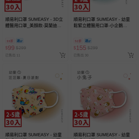
順易利口罩 SUMEASY - 3D立
順易利口罩 SUMEASY - 幼童
體醫用口罩_美顏款-莫蘭迪綠
鬆緊立體醫用口罩-小企鵝
(M(10.5cm x 13cm ± 5%))-30
(XS，約9cm x 11.2cm ± 5%，
入
3-5歲適用)-30入
33折
52折
99
155
$
$
299
$
$
299
已售出 11
已售出 30
順易利口罩 SUMEASY - 幼童
順易利口罩 SUMEASY - 幼童