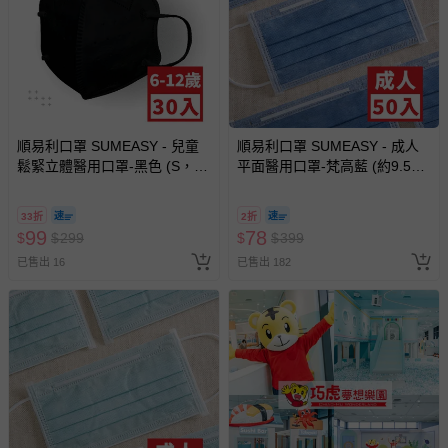
順易利口罩 SUMEASY - 兒童
順易利口罩 SUMEASY - 成人
鬆緊立體醫用口罩-黑色 (S，約
平面醫用口罩-梵高藍 (約9.5cm
12.5cm x 9.8cm，6-12歲適
x 17.5cm)-50入
用)-30入-黑色
33折
2折
99
78
$
$
299
$
$
399
已售出 16
已售出 182