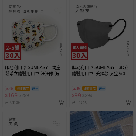
順易利口罩 SUMEASY - 幼童
順易利口罩 SUMEASY - 3D立
鬆緊立體醫用口罩-汪汪隊-海盜
體醫用口罩_美顏款-太空灰30
汪汪白底 (XS，約9cm x
入 (M號約10.5cm x 13cm ±
11.2cm ± 5% ，3-5歲適用)-30
5% (M)。)
57折
即將售完
33折
即將售完
入
169
99
$
$
299
$
$
299
已售出 39
已售出 23