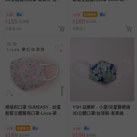
城堡 (XS，約9cm x 11.2cm，
小馬 (XS，約9cm x 11.2cm ±
3-5歲適用)-30入
5%，3-5歲適用)-30入
52折
57折
即將售完
155
169
$
$
299
$
$
299
已售出 262
已售出 2
順易利口罩 SUMEASY - 幼童
YSH 益勝軒 - 小童/兒童醫療級
鬆緊立體醫用口罩-Licca-夢幻
3D立體口罩/台灣製-車車總動
冰淇淋 (XS，約9cm x 11.2cm
員 (16x11cm-建議5-7歲)-50入/
± 5%，3-5歲適用)-30入
盒(未滅菌)
57折
即將售完
41折
169
199
$
$
299
$
$
480