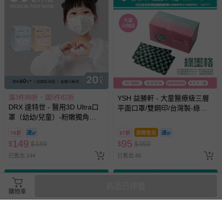
滿3件88折，滿5件82折
YSH 益勝軒 - 大童醫療級三層
DRX 達特世 - 醫用3D Ultra口
平面口罩/雙鋼印/台灣製-綠墨
罩（幼幼/兒童）-粉嫩獨角
格 (14.5x9.5cm)-50入/盒(未滅
獸-20入
菌)
79折
27折
即將售完
149
95
$
$
189
$
$
350
已售出 244
已售出 80
商品已停售
購物車