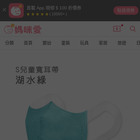
首載 App 現領 $ 100 折價券
點我領券
( 10000+ )
分類
首頁
嬰幼
童裝
玩具
家居
旅遊