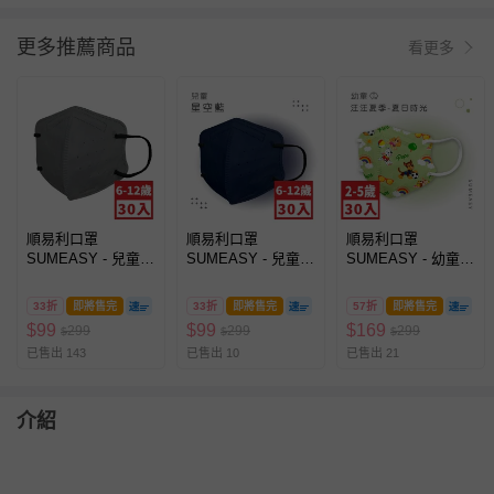
更多推薦商品
看更多
順易利口罩
順易利口罩
順易利口罩
SUMEASY - 兒童鬆
SUMEASY - 兒童鬆
SUMEASY - 幼童鬆
緊立體醫用口罩-太
緊立體醫用口罩-星
緊立體醫用口罩-汪
空灰 (S，約12.5cm
空藍 (S，約12.5cm
汪隊-夏日時光
33折
即將售完
33折
即將售完
57折
即將售完
x 9.8cm，6-12歲適
x 9.8cm，6-12歲適
(XS，約9cm x
$
99
$
99
$
169
299
299
299
$
$
$
用)-30入
用)-30入
11.2cm ± 5%，3-5
已售出 143
已售出 10
已售出 21
歲適用)-30入
介紹