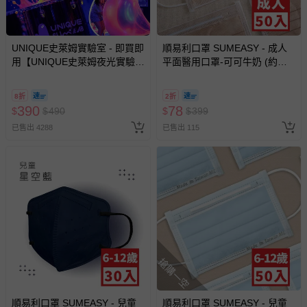
豫期範圍：
易於腐敗、保存期限較短或解約時即將逾期（例如生鮮
商品、食品等）。
UNIQUE史萊姆實驗室 - 即買即
順易利口罩 SUMEASY - 成人
用【UNIQUE史萊姆夜光實驗室
平面醫用口罩-可可牛奶 (約
客製化商品（例如客製生日書、姓名貼等）。
@ 台北科教館 】2026/6/11-
9.5cm x 17.5cm)-50入
報紙、期刊或雜誌（惟書籍如經拆封、使用，則酌收整
8/30 (電子票券，於展期現場憑
8折
2折
新費用）。
訂單編號兌換，逾期作廢) (大
390
78
$
$
490
$
$
399
人小孩均一價(3歲以上需購票))
經消費者拆封之影音商品或電腦軟體（例如 DVD、CD
已售出 4288
已售出 115
等）。
非以有形媒介提供之數位內容或一經提供即為完成之線
上服務，經消費者事先同意始提供（例如線上課程、遊
戲或活動點數等）。
已拆封之以下類型商品：
-個人衛生用品（例如尿布、貼身衣物、泳裝、襪子、地
墊、寢具類等）。
-新生兒親膚衣物（嬰幼兒包巾與背巾、包屁衣、學習
搶購一空
褲、紗布衣等）。
-接觸性孕哺產品（奶嘴、奶瓶、擠乳器、哺乳衣、托腹
帶束縛衣、餐搖椅等）。
順易利口罩 SUMEASY - 兒童
順易利口罩 SUMEASY - 兒童