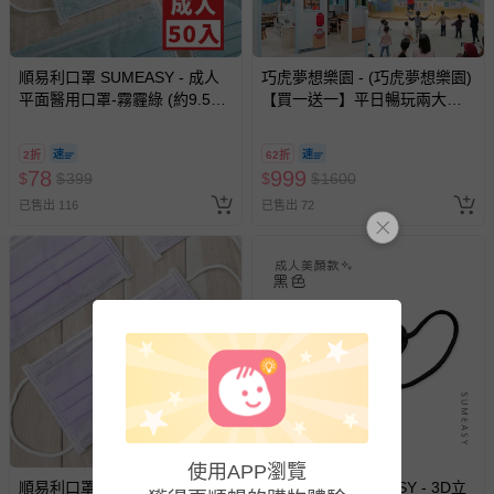
順易利口罩 SUMEASY - 成人
巧虎夢想樂園 - (巧虎夢想樂園)
平面醫用口罩-霧霾綠 (約9.5cm
【買一送一】平日暢玩兩大一
x 17.5cm)-50入
小套票 (正券為電子票券現場兌
換，贈送券現場領取)-效期至
2折
62折
2026/10/16 正券逾期視同現金
78
999
$
$
399
$
$
1600
券使用
已售出 116
已售出 72
使用APP瀏覽
順易利口罩 SUMEASY - 成人
順易利口罩 SUMEASY - 3D立