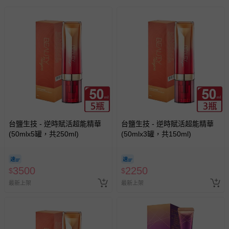
藥商諮詢專線電話：06-2550872
藥商地址：台南市安南區安通路四段47巷25號
藥商許可執照字號：南市藥販字第6205370543號
產品製造日期：詳見外包裝
製造廠地址：Jl. Akasia II Blok A9 No. 5, Delta Silicon 1
Industrial Park Lippo Cikarang, Bekasi, Jawa Barat 17550-
Indonesia
醫療器材許可證品名：飛宜得 凝膠 (未滅菌)
醫療器材許可證藥商名稱：新加坡商美納里尼醫藥有限公司
台鹽生技 - 逆時賦活超能精華
台鹽生技 - 逆時賦活超能精華
台灣分公司
(50mlx5罐，共250ml)
(50mlx3罐，共150ml)
醫療器材廣告核准字號：北市衛器廣字第111060248號
醫療器材許可證字號：衛部醫器輸壹字第014688號
3500
2250
$
$
退換貨須知
最新上架
最新上架
您所購買的商品享有7天的鑑賞期／猶豫期權益，但此期間
並非試用期，您所退回的商品必須是未經使用的全新狀態，
包含完整包裝、配件、說明文件及贈品等。