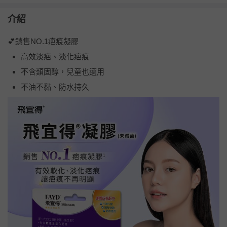
介紹
💕銷售NO.1疤痕凝膠
高效淡疤
、淡化疤痕
不含類固醇，兒童也適用
不油不黏、防水持久