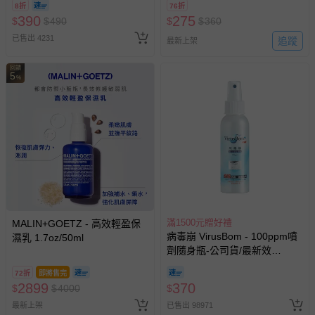
8折
76折
訂單編號兌換，逾期作廢) (大
390
275
$
$
490
$
$
360
人小孩均一價(3歲以上需購票))
已售出 4231
追蹤
最新上架
回饋
5
%
滿1500元贈好禮
MALIN+GOETZ - 高效輕盈保
病毒崩 VirusBom - 100ppm噴
濕乳 1.7oz/50ml
劑隨身瓶-公司貨/最新效
期-100ml
72折
即將售完
2899
370
$
$
4000
$
最新上架
已售出 98971