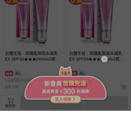
台鹽生技 - 高機能無瑕水凝乳
台鹽生技 - 高機能無瑕水凝乳
EX SPF50★★★(40mlx5條，
EX SPF50★★★(40mlx3條，
共200ml)
共120ml)
破盤
破盤
2499
1599
$
$
10000
$
$
6000
最新上架
最新上架
商品已停售
購物車