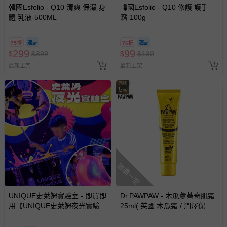
韓國Esfolio - Q10 清爽 保濕 身
韓國Esfolio - Q10 修護 護手
運送服務：目前提供的運送僅限台灣本島。如您位於離島地
體 乳液-500ML
霜-100g
區，可能會無法配送，或須依據商品需加收離島運費。廠商
亦保留出貨與否的權利。離島、偏遠地區、樓層親送等加價
75折
76折
費用，可能會另需加收。
299
99
$
$
399
$
$
130
商品實際的配達日期，可於訂單個人資料內的查詢訂單內，
最新上架
最新上架
已出貨通知之訊息為主。
回饋
如您收到商品，請依正常流程檢查是否完好，若商品遇瑕疵
5
%
情形，您可申請更換新品或退貨，請見：
退貨的辦理流程
。
若您對於會員帳號、商品訂購與資訊、購物流程、付款方
式、折價券與購物金的使用、退貨及商品運送方式等有疑
問，你可詳見：
媽咪愛客服中心
。
預購商品：預購為海外同步代購，遇缺貨即會通知媽咪並協
助取消退款事宜。
搶購一空
商品如因「價格、組合」等錯誤原因，導致無法安排出貨，
會主動以簡訊及mail通知訂單取消事宜，並將提供適當補
UNIQUE史萊姆實驗室 - 即買即
Dr.PAWPAW - 木瓜蘆薈奇肌霜
償。
用【UNIQUE史萊姆夜光實驗室
25ml( 英國 木瓜霜 / 潤澤保濕 /
@ 台北科教館 】2026/6/11-
小巧輕盈 /多用途保養 / 修護霜
8/30 (電子票券，於展期現場憑
)