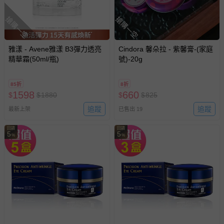
搶購一空
搶購一空
雅漾 - Avene雅漾 B3彈力透亮
Cindora 馨朵拉 - 紫馨膏-(家庭
精華霜(50ml/瓶)
號)-20g
85折
8折
1598
660
$
$
1880
$
$
825
追蹤
追蹤
最新上架
已售出 19
回饋
回饋
5
5
%
%