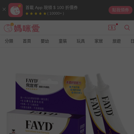
首載 App 現領 $ 100 折價券
點我領券
( 10000+ )
分類
首頁
嬰幼
童裝
玩具
家居
旅遊