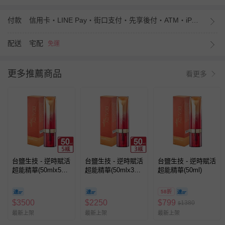
付款
信用卡・LINE Pay・街口支付・先享後付・ATM・iPASS MONEY
配送
宅配
免運
更多推薦商品
看更多
台鹽生技 - 逆時賦活
台鹽生技 - 逆時賦活
台鹽生技 - 逆時賦活
超能精華(50mlx5
超能精華(50mlx3
超能精華(50ml)
罐，共250ml)
罐，共150ml)
58折
$
3500
$
2250
$
799
1380
$
最新上架
最新上架
最新上架