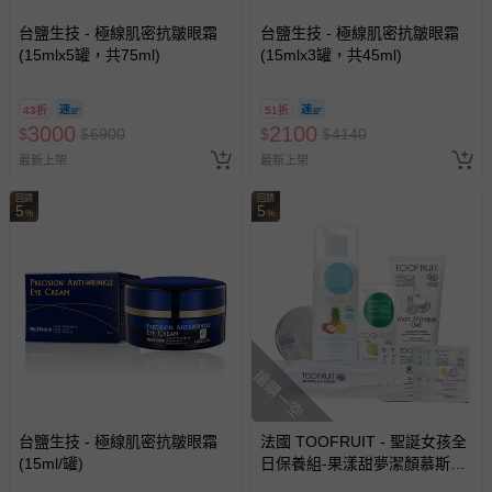
台鹽生技 - 極線肌密抗皺眼霜
台鹽生技 - 極線肌密抗皺眼霜
(15mlx5罐，共75ml)
(15mlx3罐，共45ml)
43折
51折
3000
2100
$
$
6900
$
$
4140
最新上架
最新上架
回饋
回饋
5
5
%
%
搶購一空
台鹽生技 - 極線肌密抗皺眼霜
法國 TOOFRUIT - 聖誕女孩全
(15ml/罐)
日保養組-果漾甜夢潔顏慕斯
+果漾清爽水潤乳液+果漾平衡