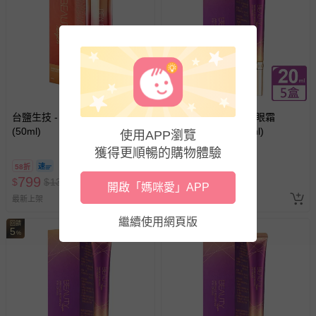
如需退換貨，請於收到商品7天（含例假日內提出），如為
瑕疵退換貨所產生的運費，將由媽咪愛負責處理，若非瑕疵
退貨，您可至『查詢訂單』>『已出貨』中查詢該筆訂單，
並點選『我要退貨』即可進行申請。若有相關退貨問題，請
至媽咪愛
LINE@客服ID: @mamilove
我們將依序為您處理
與服務，謝謝。
台鹽生技 - 逆時賦活超能精華
台鹽生技 - 亮采淡紋眼霜
針對滿件折/滿額贈…等活動，如因部份退貨，而該訂單保
(50ml)
(20mlx5罐，共100ml)
使用APP瀏覽
留商品未達活動門檻，將以原價計算，活動贈品亦需一併退
獲得更順暢的購物體驗
回。
58折
43折
799
3000
$
$
1380
$
$
6900
開啟「媽咪愛」APP
部分商品依據消費者保護法的規定，不適用七天鑑賞期/猶
最新上架
最新上架
豫期範圍：
易於腐敗、保存期限較短或解約時即將逾期（例如生鮮
繼續使用網頁版
回饋
回饋
5
5
%
%
商品、食品等）。
客製化商品（例如客製生日書、姓名貼等）。
報紙、期刊或雜誌（惟書籍如經拆封、使用，則酌收整
新費用）。