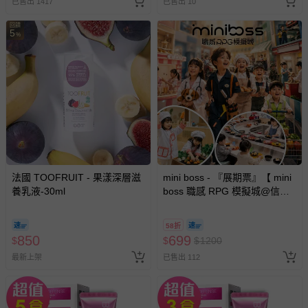
已售出 1417
已售出 10
回饋
5
%
法國 TOOFRUIT - 果漾深層滋
mini boss - 『展期票』【 mini
養乳液-30ml
boss 職感 RPG 模擬城@信義
A11 】2026/7/10-8/30 (電子票
券，於展期現場憑訂單編號兌
58折
換，依現場梯次安排入場，逾
850
699
$
$
$
1200
期作廢) (兒童票(2歲以上)贈一
最新上架
已售出 112
名陪伴成人)