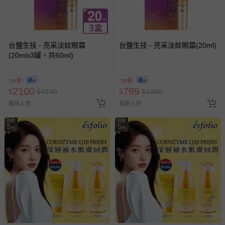
經消費者拆封之影音商品或電腦軟體（例如 DVD、CD
等）。
非以有形媒介提供之數位內容或一經提供即為完成之線
上服務，經消費者事先同意始提供（例如線上課程、遊
台鹽生技 - 亮采淡紋眼霜
台鹽生技 - 亮采淡紋眼霜(20ml)
戲或活動點數等）。
(20mlx3罐，共60ml)
已拆封之以下類型商品：
-個人衛生用品（例如尿布、貼身衣物、泳裝、襪子、地
51折
58折
墊、寢具類等）。
2100
799
$
$
4140
$
$
1380
-新生兒親膚衣物（嬰幼兒包巾與背巾、包屁衣、學習
最新上架
最新上架
褲、紗布衣等）。
-接觸性孕哺產品（奶嘴、奶瓶、擠乳器、哺乳衣、托腹
回饋
回饋
5
5
%
帶束縛衣、餐搖椅等）。
%
-其他原廠盒裝商品封口處已貼上「不可拆封」，或具警
示字句等說明貼紙、封條者。
國際航空、客運、訂房等服務。
相關的退換貨辦理流程，可詳見：
退換貨 & 退款問題
其他常見問題：