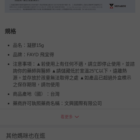
規格
品名：凝膠15g
品牌：FAYD 飛宜得
注意事項：▲若使用上有任何不適，請立即停止使用，並諮
詢你的藥師與醫師 ▲請儲藏低於室溫25℃以下，遠離熱
源。並存放於孩童無法取得之處 ▲如產品已超過外盒標示
之保存期限，請勿使用
商品產地（國）：台灣
藥商許可執照藥商名稱：文興國際有限公司
成分：Cyclopentasiloxane & Vitamic C
看更多
製造廠名稱：PT MENARINI INDRIA LABORATORIES
具量測功能產品之服務據點資訊：無
其他媽咪也在逛