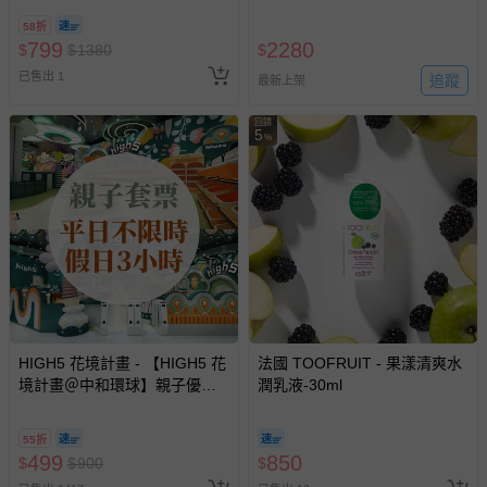
舒緩面膜+品牌潔顏髮帶+有機
58折
洗臉棉+果漾沁涼凝膠1ml*3+果
799
2280
$
$
1380
$
漾深層滋養乳液1ml*3
已售出 1
追蹤
最新上架
回饋
5
%
HIGH5 花境計畫 - 【HIGH5 花
法國 TOOFRUIT - 果漾清爽水
境計畫＠中和環球】親子優惠
潤乳液-30ml
套票 (平日不限時/假日3小時)-
使用期限至2026/12/30
55折
499
850
$
$
900
$