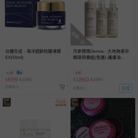
搶購一空
台鹽生技 - 海洋迴齡抗皺凍膜
丹麥德瑪Derma - 大地無香孕
EX(50ml)
媽咪保養組(免運)-護膚油
150ml*2+保濕乳400ml*1
51折
78折
699
1860
$
$
1380
$
$
2380
已售出 2
追蹤
已售出 1
回饋
回饋
5
5
%
%