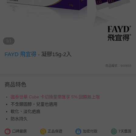
1/1
FAYD 飛宜得
-
凝膠15g-2入
商品編號：900855
商品特色
國泰世華 Cube 卡切換童樂匯享 5% 回饋無上限
不含類固醇，兒童也適用
軟化、淡化疤痕
防水持久
口碑嚴選
正品保證
加密付款
7天鑑賞