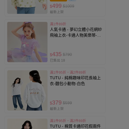
499
$1009
$
最新上架
滿1件89折
人氣卡通 - 夢幻立體小花網紗
飛袖上衣-卡通人物美樂蒂-紫
色
435
$790
$
已售出 18
滿1件95折，滿2件89折
TUTU - 純棉趣味印花長袖上
衣-麵包小動物-白色
379
$599
$
最新上架
滿1件95折，滿2件89折
TUTU - 棉質卡通印花假兩件