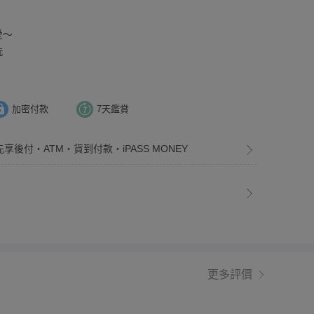
愛～
洗
加密付款
7天鑑賞
先享後付・ATM・貨到付款・iPASS MONEY
更多評價