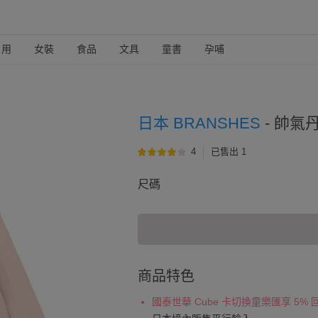
日用
女裝
食品
文具
童書
孕哺
日本 BRANSHES
-
帥氣丹
4
已售出 1
尺碼
商品特色
國泰世華 Cube 卡切換童樂匯享 5%