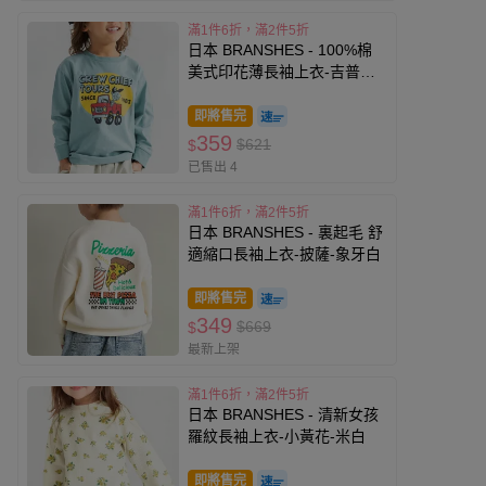
滿1件6折，滿2件5折
日本 BRANSHES - 100%棉
美式印花薄長袖上衣-吉普車-
湖水綠
即將售完
359
$621
$
已售出 4
滿1件6折，滿2件5折
日本 BRANSHES - 裏起毛 舒
適縮口長袖上衣-披薩-象牙白
即將售完
349
$669
$
最新上架
滿1件6折，滿2件5折
日本 BRANSHES - 清新女孩
羅紋長袖上衣-小黃花-米白
即將售完