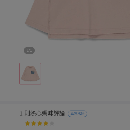
1/1
1 則熱心媽咪評論
真實承諾