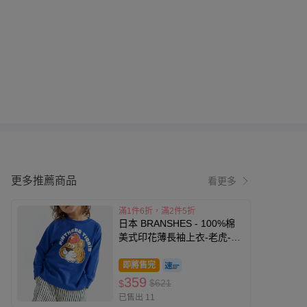
更多推薦商品
看更多
滿1件6折，滿2件5折
日本 BRANSHES - 100%棉
美式印花薄長袖上衣-老虎-寶
藍
即將售完
359
$621
$
已售出 11