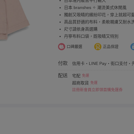
日本境內販售平行輸入
日本 branshes ✧ 潮流美式休閒風
獨創又吸睛的繽紛印花，穿上就超可
高品質舒適的布料，柔軟親膚又耐水
尺寸請依身高選購
丹寧布料口袋，既吸睛又特別
口碑嚴選
正品保證
付款
信用卡・LINE Pay・街口支付・
配送
宅配
免運
超商取貨
免運
註冊新會員立即領首購免運券