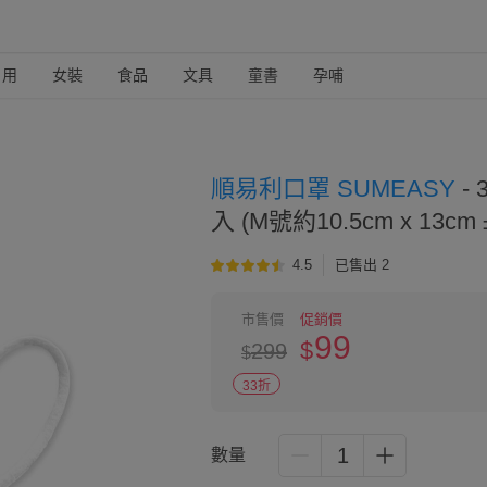
日用
女裝
食品
文具
童書
孕哺
順易利口罩 SUMEASY
-
入 (M號約10.5cm x 13cm 
4.5
已售出 2
市售價
促銷價
99
$
299
$
33折
1
數量