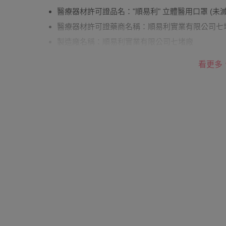
醫療器材許可證品名："順易利" 立體醫用口罩 (未滅
醫療器材許可證藥商名稱：順易利實業有限公司七
製造廠名稱：順易利實業有限公司七堵廠
製造廠地址：基隆市七堵區俊賢路53號2樓
看更多
藥商許可執照藥商名稱：順易利實業有限公司
藥商地址：臺北市大安區敦化南路一段205號7樓之5(
藥商許可執照字號：北市衛藥販（安）字第6401026
藥商諮詢專線電話：0800-02-3030
產品製造日期：參見包裝
醫療器材廣告核准字號：衛部器廣字第10803016號
具量測功能產品之服務據點資訊：無
商品產地（國）：台灣
注意事項：*消費者使用前應詳閱產品說明書 *本
間使用後呼吸如有異味、髒污、破損時，請立即更換
境中使用，如有必要性，請戴上專用的防毒面具。 