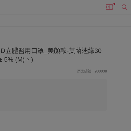
3D立體醫用口罩_美顏款-莫蘭迪綠30
± 5% (M)。)
商品編號：900038