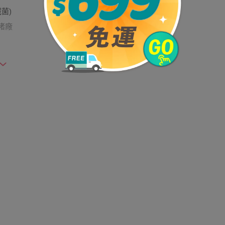
菌)
堵廠
實際營業地址:8058室)
422號
產品為一次性拋棄型口罩，建議勿重複使用，長時
。 *本產品無防毒效果，勿在有毒氣及蒸氣環
*本產品為未滅菌產品，請勿用於侵入人體的作