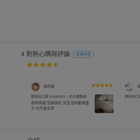
4 則熱心媽咪評論
真實承諾
吳欣曼
順易利口罩 SUMEASY - 3D立體醫用口
順易利口罩
罩_美顏款-黑色 (M(10.5cm x 13cm ±
罩_美顏款-梵
很有質感 包裝很好 完全沒有壓壞盒
5%))-30入
5%))-30
子 也不會太厚