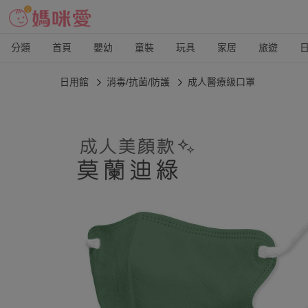
分類
首頁
嬰幼
童裝
玩具
家居
旅遊
日用館
消毒/抗菌/防護
成人醫療級口罩