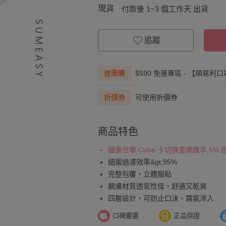
現貨
付款後 1~3 個工作天 出貨
追蹤
進團購
$590 免運專區 - 【順易
折價券
可使用折價券
商品特色
國泰世華 Cube 卡切換童樂匯享 5%
細菌過濾效率&gt;95%
完整包覆，立體服貼
親膚材質透氣性佳，舒適又乾爽
四層設計，可防止口沫、霧氣滲入
口碑嚴選
正品保證