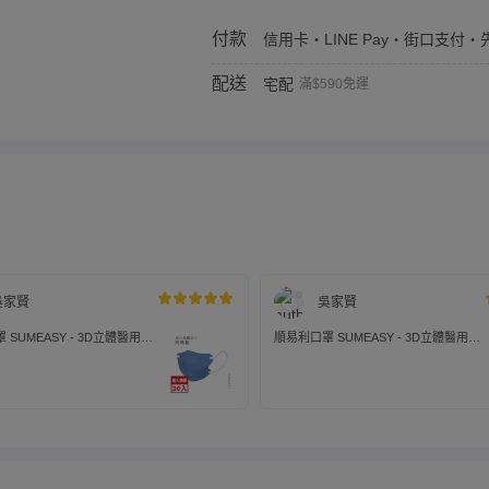
付款
信用卡・LINE Pay・街口支付・先
配送
宅配
滿$590免運
吳家賢
吳家賢
 SUMEASY - 3D立體醫用口
順易利口罩 SUMEASY - 3D立體醫用口
高藍 (M(10.5cm x 13cm ±
罩_美顏款-莫蘭迪綠 (M(10.5cm x 13cm
入
± 5%))-30入