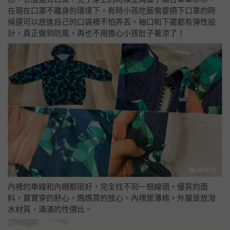
在現在口罩不離身的環境下，有時小孩吃飯需要摘下口罩的時
候還可以放進自己的口袋裡不怕弄丟。袖口和下擺都有彈性設
計，真正做到防風。再也不用擔心小孩肚子著涼了！
內裡的車線和內襯都很好，完全找不到一根線頭。優質的面
料，寶寶穿的舒心，媽媽買的放心。內裡是薄棉，外層是放潑
水材質，滿滿的性價比。