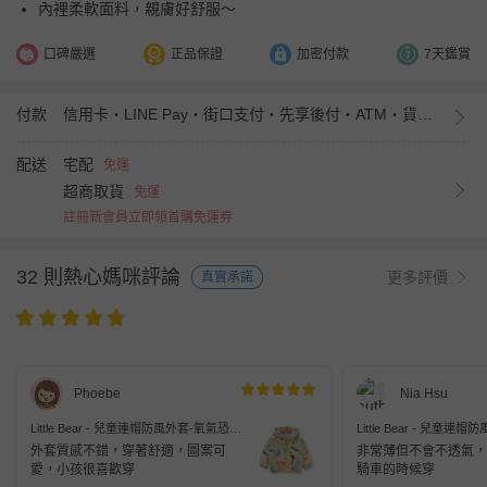
內裡柔軟面料，親膚好舒服～
口碑嚴選
正品保證
加密付款
7天鑑賞
付款
信用卡・LINE Pay・街口支付・先享後付・ATM・貨到付款・iPASS MONEY
配送
宅配
免運
超商取貨
免運
註冊新會員立即領首購免運券
32 則熱心媽咪評論
更多評價
真實承諾
Phoebe
Nia Hsu
Little Bear - 兒童連帽防風外套-氧氣恐
Little Bear - 兒童
龍-黃色
機-藍色
外套質感不錯，穿著舒適，圖案可
非常薄但不會不透氣，
愛，小孩很喜歡穿
騎車的時候穿