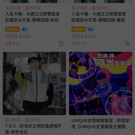
滿1件6折，滿2件5折
滿1件6折，滿2件5折
人氣卡通 - 卡通汪汪隊雙面穿
人氣卡通 - 卡通汪汪隊雙面穿
防風防水外套-連帽加絨-粉色
防風防水外套-連帽加絨-藏青
即將售完
即將售完
594
594
$
$
1100
$
$
1100
已售出 21
已售出 36
搶購一空
滿1件6折，滿2件5折
UNIQUE史萊姆實驗室 - 即買即
Y B S - 防潑水立領防風連帽外
用【UNIQUE史萊姆夜光實驗室
套-拼色米白
@ 台北科教館 】2026/6/11-