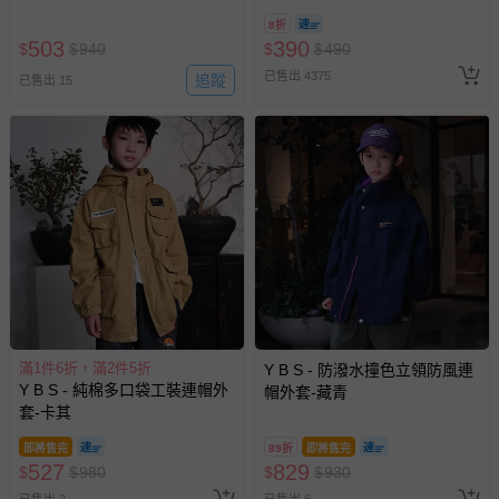
8/30 (電子票券，於展期現場憑
8折
訂單編號兌換，逾期作廢) (大
503
390
$
$
940
$
$
490
人小孩均一價(3歲以上需購票))
已售出 4375
追蹤
已售出 15
滿1件6折，滿2件5折
Y B S - 防潑水撞色立領防風連
Y B S - 純棉多口袋工裝連帽外
帽外套-藏青
套-卡其
即將售完
89折
即將售完
527
829
$
$
980
$
$
930