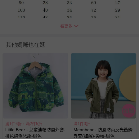
看更多
其他媽咪也在逛
退換貨須知
您所購買的商品享有7天的鑑賞期／猶豫期權益，但此期間
並非試用期，您所退回的商品必須是未經使用的全新狀態，
包含完整包裝、配件、說明文件及贈品等。
如需退換貨，請於收到商品7天（含例假日內提出），如為
瑕疵退換貨所產生的運費，將由媽咪愛負責處理，若非瑕疵
退貨，您可至『查詢訂單』>『已出貨』中查詢該筆訂單，
並點選『我要退貨』即可進行申請。若有相關退貨問題，請
滿1件6折，滿2件5折
滿1件3折
至媽咪愛
LINE@客服ID: @mamilove
我們將依序為您處理
Little Bear - 兒童連帽防風外套-
Meanbear - 防風防雨反光衝鋒
與服務，謝謝。
拼色線條恐龍-綠色
外套(加絨)-尖帽-綠色