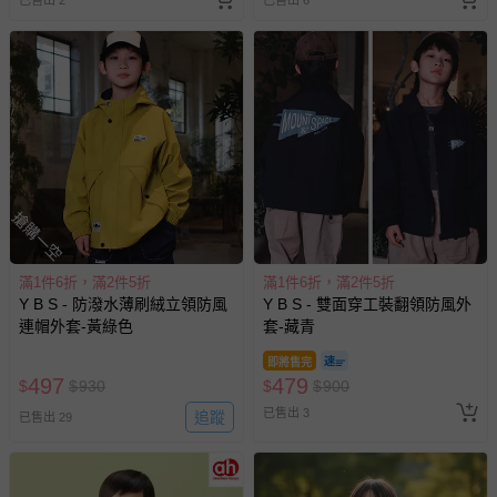
已售出 2
已售出 6
搶購一空
滿1件6折，滿2件5折
滿1件6折，滿2件5折
Y B S - 防潑水薄刷絨立領防風
Y B S - 雙面穿工裝翻領防風外
連帽外套-黃綠色
套-藏青
即將售完
497
479
$
$
930
$
$
900
已售出 3
追蹤
已售出 29