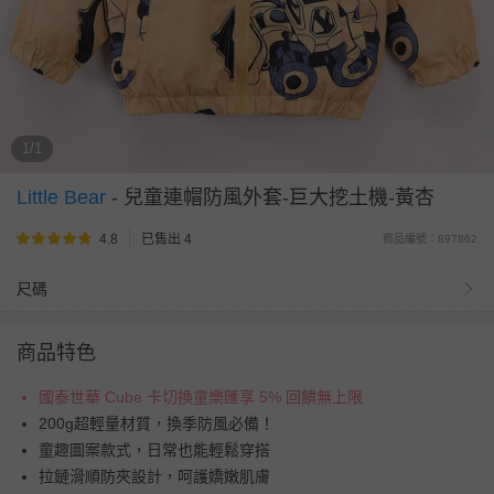
1/1
Little Bear
-
兒童連帽防風外套-巨大挖土機-黃杏
4.8
已售出 4
商品編號：897862
尺碼
商品特色
國泰世華 Cube 卡切換童樂匯享 5% 回饋無上限
200g超輕量材質，換季防風必備！
童趣圖案款式，日常也能輕鬆穿搭
拉鏈滑順防夾設計，呵護嬌嫩肌膚