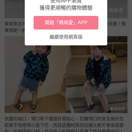
使用APP瀏覽
獲得更順暢的購物體驗
開啟「媽咪愛」APP
穿起來太可愛啦！
97cm、16.5kg的肉肉寶穿110cm
很合適！簡
單搭配一條素色褲子和t shirt就可以非常好看！
繼續使用網頁版
衣服的袖口，領口和下擺設計很貼心，拉鏈領口的安全設計拉
起來不怕用到小孩下巴，而且這種材質的拉鏈比較不會容易變
形。衣服還有口袋，兒子穿上的時候立馬塞了兩台車車🤣🤣，