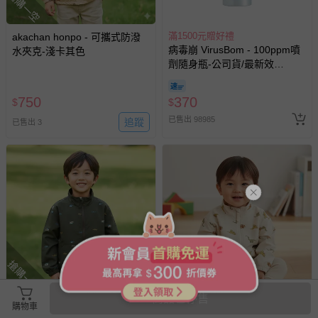
搶購一空
滿1500元贈好禮
akachan honpo - 可攜式防潑
病毒崩 VirusBom - 100ppm噴
水夾克-淺卡其色
劑隨身瓶-公司貨/最新效
期-100ml
750
370
$
$
已售出 98985
追蹤
已售出 3
搶購一空
搶購一空
商品已停售
akachan honpo - 可攜式防潑
akachan honpo - 可攜式防潑
購物車