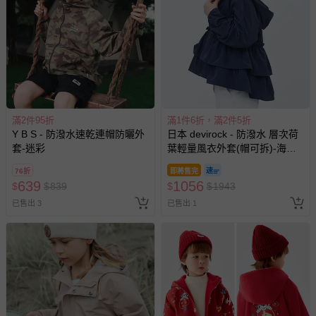
已出貨通知之訊息為主。
如您收到商品，請依正常流程檢查是否完好，若商品遇瑕疵
情形，您可申請更換新品或退貨，請見：
退貨的辦理流程
。
若您對於會員帳號、商品訂購與資訊、購物流程、付款方
式、折價券與購物金的使用、退貨及商品運送方式等有疑
問，你可詳見：
媽咪愛客服中心
。
預購商品：預購為海外同步代購，遇缺貨即會通知媽咪並協
滿2件95折
滿1件6折，滿2件5折
助取消退款事宜。
Y B S - 防潑水速乾連帽防曬外
日本 devirock - 防潑水 層次荷
套-迷彩
葉輕量風衣外套(帽可拆)-海軍
商品如因「價格、組合」等錯誤原因，導致無法安排出貨，
藍
會主動以簡訊及mail通知訂單取消事宜，並將提供適當補
76折
即將售完
償。
639
1056
$
$
839
$
$
1943
已售出 3
已售出 1