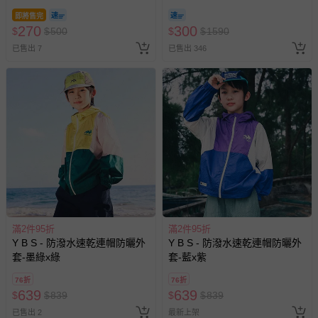
即將售完
針對滿件折/滿額贈…等活動，如因部份退貨，而該訂單保
270
300
$
$
500
$
$
1590
留商品未達活動門檻，將以原價計算，活動贈品亦需一併退
已售出 7
已售出 346
回。
部分商品依據消費者保護法的規定，不適用七天鑑賞期/猶
豫期範圍：
易於腐敗、保存期限較短或解約時即將逾期（例如生鮮
商品、食品等）。
客製化商品（例如客製生日書、姓名貼等）。
報紙、期刊或雜誌（惟書籍如經拆封、使用，則酌收整
新費用）。
經消費者拆封之影音商品或電腦軟體（例如 DVD、CD
滿2件95折
滿2件95折
等）。
Y B S - 防潑水速乾連帽防曬外
Y B S - 防潑水速乾連帽防曬外
套-墨綠x綠
套-藍x紫
非以有形媒介提供之數位內容或一經提供即為完成之線
上服務，經消費者事先同意始提供（例如線上課程、遊
76折
76折
戲或活動點數等）。
639
639
$
$
839
$
$
839
已拆封之以下類型商品：
已售出 2
最新上架