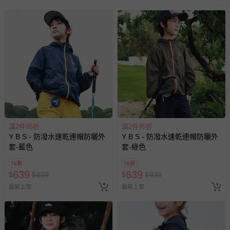
-個人衛生用品（例如尿布、貼身衣物、泳裝、襪子、地
墊、寢具類等）。
-新生兒親膚衣物（嬰幼兒包巾與背巾、包屁衣、學習
褲、紗布衣等）。
-接觸性孕哺產品（奶嘴、奶瓶、擠乳器、哺乳衣、托腹
帶束縛衣、餐搖椅等）。
-其他原廠盒裝商品封口處已貼上「不可拆封」，或具警
示字句等說明貼紙、封條者。
國際航空、客運、訂房等服務。
滿2件95折
滿2件95折
相關的退換貨辦理流程，可詳見：
退換貨 & 退款問題
Y B S - 防潑水速乾連帽防曬外
Y B S - 防潑水速乾連帽防曬外
套-藍色
套-綠色
其他常見問題：
76折
76折
運送服務：目前提供的運送僅限台灣本島。如您位於離島地
639
639
$
$
839
$
$
839
區，可能會無法配送，或須依據商品需加收離島運費。廠商
最新上架
最新上架
亦保留出貨與否的權利。離島、偏遠地區、樓層親送等加價
費用，可能會另需加收。
商品實際的配達日期，可於訂單個人資料內的查詢訂單內，