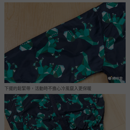
下擺的鬆緊帶，活動時不擔心冷風竄入更保暖