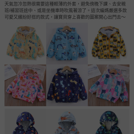
天氣忽冷忽熱很需要這種輕薄的外套，避免傍晚下課、去安親
班/補習班途中、或是坐機車時吹風著涼了。這次編媽嚴選多款
可愛又繽紛好搭的款式，讓寶貝穿上喜歡的圖案開心出門去～