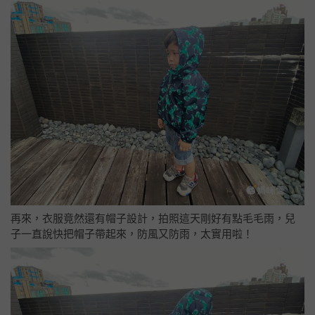
再來，衣服竟然還有帽子設計，拍照這天剛好有點毛毛雨，兒
子一直說快把帽子帶起來，防風又防雨，太實用啦！