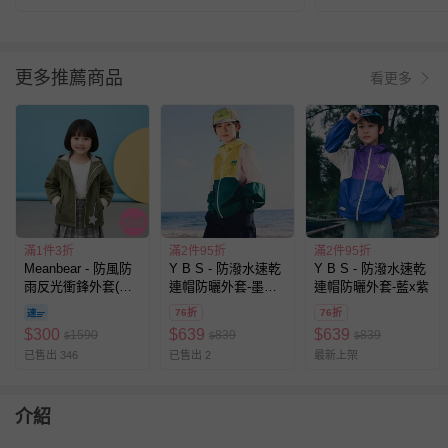
更多推薦商品
看更多
滿1件3折
滿2件95折
滿2件95折
Meanbear - 防風防
Y B S - 防潑水速乾
Y B S - 防潑水速乾
雨反光衝鋒外套(加
連帽防曬外套-墨綠x
連帽防曬外套-藍x紫
絨)-尖帽-綠色
綠
76折
76折
$
300
$
639
$
639
1590
839
839
$
$
$
已售出 346
已售出 2
最新上架
介紹