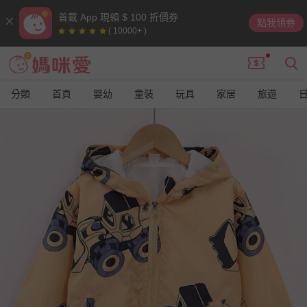
首載 App 現領 $ 100 折價券
點我領券
( 10000+ )
分類
首頁
嬰幼
童裝
玩具
家居
旅遊