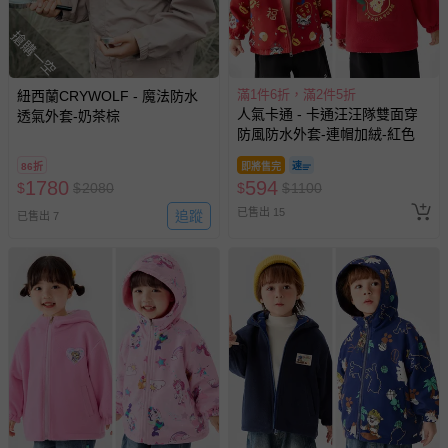
搶購一空
滿1件6折，滿2件5折
紐西蘭CRYWOLF - 魔法防水
人氣卡通 - 卡通汪汪隊雙面穿
透氣外套-奶茶棕
防風防水外套-連帽加絨-紅色
86折
即將售完
1780
594
$
$
2080
$
$
1100
已售出 15
追蹤
已售出 7