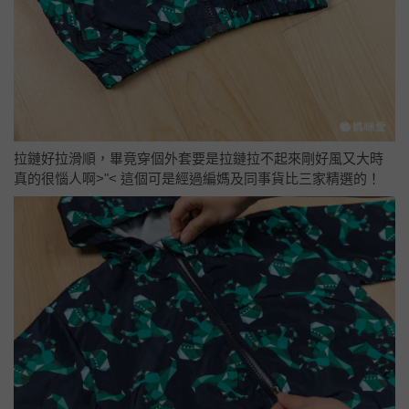
拉鏈好拉滑順，畢竟穿個外套要是拉鏈拉不起來剛好風又大時
真的很惱人啊>"< 這個可是經過編媽及同事貨比三家精選的！