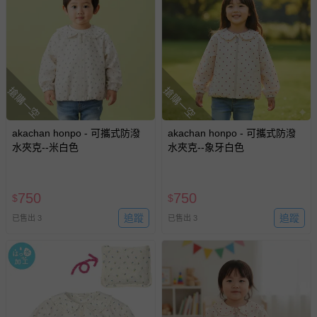
搶購一空
搶購一空
akachan honpo - 可攜式防潑
akachan honpo - 可攜式防潑
水夾克--米白色
水夾克--象牙白色
750
750
$
$
追蹤
追蹤
已售出 3
已售出 3