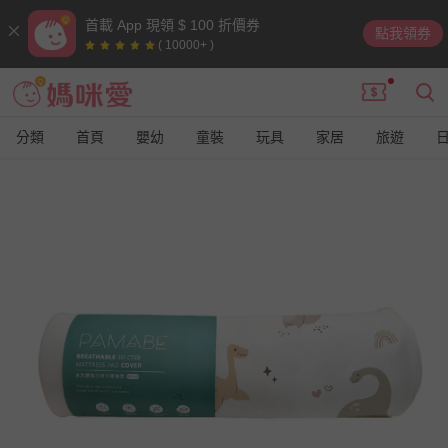
首載 App 現領 $ 100 折價券
點我領券
( 10000+ )
分類
首頁
嬰幼
童裝
玩具
家居
旅遊