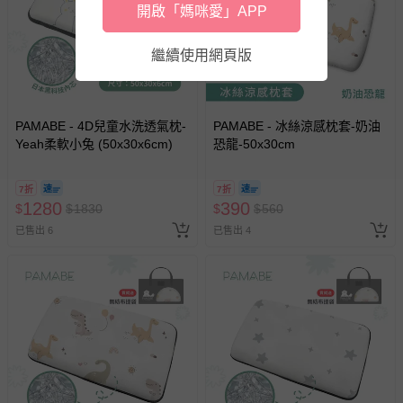
開啟「媽咪愛」APP
回。
繼續使用網頁版
部分商品依據消費者保護法的規定，不適用七天鑑賞期/猶
豫期範圍：
易於腐敗、保存期限較短或解約時即將逾期（例如生鮮
商品、食品等）。
PAMABE - 4D兒童水洗透氣枕-
PAMABE - 冰絲涼感枕套-奶油
Yeah柔軟小兔 (50x30x6cm)
客製化商品（例如客製生日書、姓名貼等）。
恐龍-50x30cm
報紙、期刊或雜誌（惟書籍如經拆封、使用，則酌收整
新費用）。
7折
7折
1280
390
$
$
1830
$
$
560
經消費者拆封之影音商品或電腦軟體（例如 DVD、CD
已售出 6
已售出 4
等）。
非以有形媒介提供之數位內容或一經提供即為完成之線
上服務，經消費者事先同意始提供（例如線上課程、遊
戲或活動點數等）。
已拆封之以下類型商品：
-個人衛生用品（例如尿布、貼身衣物、泳裝、襪子、地
墊、寢具類等）。
-新生兒親膚衣物（嬰幼兒包巾與背巾、包屁衣、學習