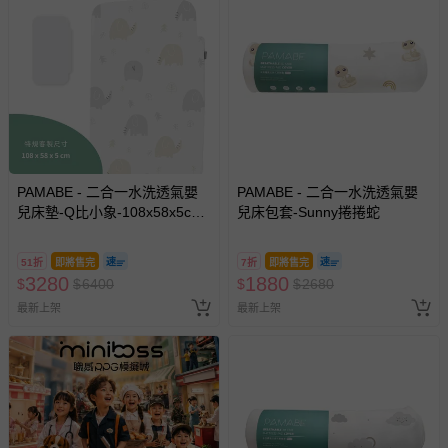
PAMABE - 二合一水洗透氣嬰
PAMABE - 二合一水洗透氣嬰
兒床墊-Q比小象-108x58x5cm
兒床包套-Sunny捲捲蛇
(適用Chicco Next2Me
Forever)
51折
即將售完
7折
即將售完
3280
1880
$
$
6400
$
$
2680
最新上架
最新上架