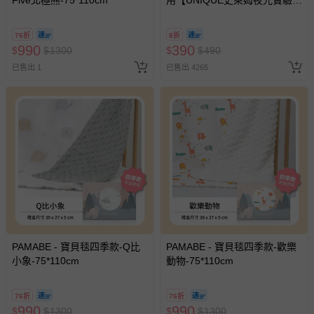
Five北極熊-75*110cm
用【UNIQUE史萊姆夜光實驗室
@ 台北科教館 】2026/6/11-
8/30 (電子票券，於展期現場憑
76折
8折
訂單編號兌換，逾期作廢) (大
990
390
$
$
1300
$
$
490
人小孩均一價(3歲以上需購票))
已售出 1
已售出 4265
PAMABE - 寶貝毯四季款-Q比
PAMABE - 寶貝毯四季款-歡樂
小象-75*110cm
動物-75*110cm
76折
76折
990
990
$
$
1300
$
$
1300