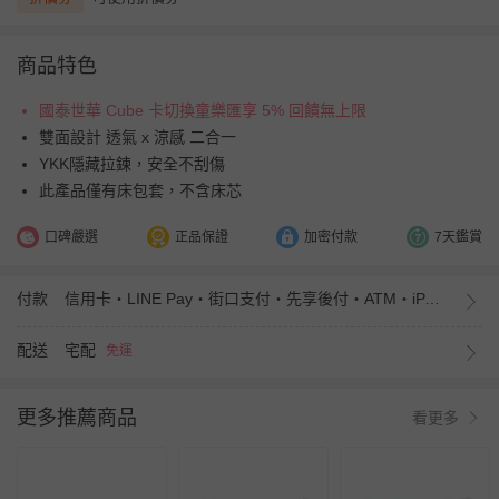
商品特色
國泰世華 Cube 卡切換童樂匯享 5% 回饋無上限
雙面設計 透氣 x 涼感 二合一
YKK隱藏拉鍊，安全不刮傷
此產品僅有床包套，不含床芯
口碑嚴選
正品保證
加密付款
7天鑑賞
付款
信用卡・LINE Pay・街口支付・先享後付・ATM・iPASS MONEY
配送
宅配
免運
更多推薦商品
看更多