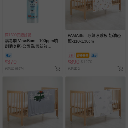
滿1500元贈好禮
PAMABE - 冰絲涼感被-奶油恐
病毒崩 VirusBom - 100ppm噴
龍-110x130cm
劑隨身瓶-公司貨/最新效
期-100ml
7折
即將售完
370
890
$
$
$
1270
已售出 98974
已售出 2