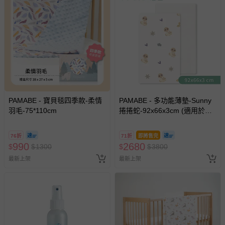
PAMABE - 寶貝毯四季款-柔情
PAMABE - 多功能薄墊-Sunny
羽毛-75*110cm
捲捲蛇-92x66x3cm (適用於
NUNA Sena aire 嬰兒床 )
76折
71折
即將售完
990
2680
$
$
1300
$
$
3800
最新上架
最新上架