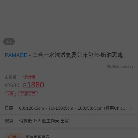
1/1
PAMABE
-
二合一水洗透氣嬰兒床包套-奶油恐龍
商品編號：894861
市售價
促銷價
1880
$
2680
$
7折
即將售完
尺碼
60x120x5cm、70x130x5cm、108x58x5cm (適用Chicco Next2Me Forever)
現貨
付款後 1~3 個工作天 出貨
折價券
可使用折價券