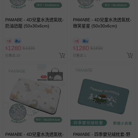
褲、紗布衣等）。
-接觸性孕哺產品（奶嘴、奶瓶、擠乳器、哺乳衣、托腹
帶束縛衣、餐搖椅等）。
PAMABE - 4D兒童水洗透氣枕-
PAMABE - 4D兒童水洗透氣枕-
-其他原廠盒裝商品封口處已貼上「不可拆封」，或具警
奶油恐龍 (50x30x6cm)
微笑星星 (50x30x6cm)
示字句等說明貼紙、封條者。
國際航空、客運、訂房等服務。
7折
7折
1280
1280
$
$
1830
$
$
1830
相關的退換貨辦理流程，可詳見：
退換貨 & 退款問題
已售出 10
已售出 1
其他常見問題：
運送服務：目前提供的運送僅限台灣本島。如您位於離島地
區，可能會無法配送，或須依據商品需加收離島運費。廠商
亦保留出貨與否的權利。離島、偏遠地區、樓層親送等加價
費用，可能會另需加收。
商品實際的配達日期，可於訂單個人資料內的查詢訂單內，
已出貨通知之訊息為主。
如您收到商品，請依正常流程檢查是否完好，若商品遇瑕疵
情形，您可申請更換新品或退貨，請見：
退貨的辦理流程
。
PAMABE - 4D兒童水洗透氣枕-
PAMABE - 四季嬰兒絨枕套-野