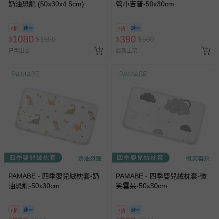
奶油恐龍 (50x30x4.5cm)
營小吉普-50x30cm
若您對於會員帳號、商品訂購與資訊、購物流程、付款方
式、折價券與購物金的使用、退貨及商品運送方式等有疑
7折
7折
問，你可詳見：
媽咪愛客服中心
。
1080
390
$
$
1550
$
$
560
預購商品：預購為海外同步代購，遇缺貨即會通知媽咪並協
已售出 2
最新上架
助取消退款事宜。
商品如因「價格、組合」等錯誤原因，導致無法安排出貨，
會主動以簡訊及mail通知訂單取消事宜，並將提供適當補
償。
PAMABE - 四季嬰兒絨枕套-奶
PAMABE - 四季嬰兒絨枕套-微
油恐龍-50x30cm
笑雲朵-50x30cm
7折
7折