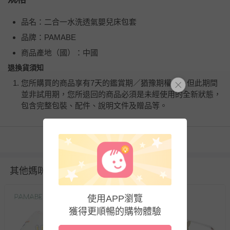
品名：二合一水洗透氣嬰兒床包套
品牌：PAMABE
商品產地（國）：中國
退換貨須知
您所購買的商品享有7天的鑑賞期／猶豫期權益，但此期間
並非試用期，您所退回的商品必須是未經使用的全新狀態，
包含完整包裝、配件、說明文件及贈品等。
如需退換貨，請於收到商品7天（含例假日內提出），如為
看更多
瑕疵退換貨所產生的運費，將由媽咪愛負責處理，若非瑕疵
退貨，您可至『查詢訂單』>『已出貨』中查詢該筆訂單，
並點選『我要退貨』即可進行申請。若有相關退貨問題，請
其他媽咪也在逛
至媽咪愛
LINE@客服ID: @mamilove
我們將依序為您處理
與服務，謝謝。
使用APP瀏覽
獲得更順暢的購物體驗
針對滿件折/滿額贈…等活動，如因部份退貨，而該訂單保
留商品未達活動門檻，將以原價計算，活動贈品亦需一併退