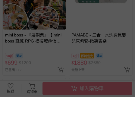
mini boss - 『展期票』【 mini
PAMABE - 二合一水洗透氣嬰
boss 職感 RPG 模擬城@信義
兒床包套-微笑雲朵
A11 】2026/7/10-8/30 (電子票
券，於展期現場憑訂單編號兌
58折
7折
即將售完
換，依現場梯次安排入場，逾
699
1880
$
$
1200
$
$
2680
期作廢) (兒童票(2歲以上)贈一
已售出 112
最新上架
名陪伴成人)
加入購物車
追蹤
購物車