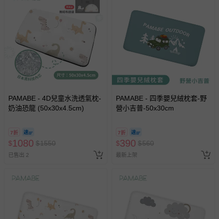
其他常見問題：
運送服務：目前提供的運送僅限台灣本島。如您位於離島地
區，可能會無法配送，或須依據商品需加收離島運費。廠商
亦保留出貨與否的權利。離島、偏遠地區、樓層親送等加價
費用，可能會另需加收。
商品實際的配達日期，可於訂單個人資料內的查詢訂單內，
已出貨通知之訊息為主。
如您收到商品，請依正常流程檢查是否完好，若商品遇瑕疵
情形，您可申請更換新品或退貨，請見：
退貨的辦理流程
。
PAMABE - 4D兒童水洗透氣枕-
PAMABE - 四季嬰兒絨枕套-野
奶油恐龍 (50x30x4.5cm)
營小吉普-50x30cm
若您對於會員帳號、商品訂購與資訊、購物流程、付款方
式、折價券與購物金的使用、退貨及商品運送方式等有疑
7折
7折
問，你可詳見：
媽咪愛客服中心
。
1080
390
$
$
1550
$
$
560
預購商品：預購為海外同步代購，遇缺貨即會通知媽咪並協
已售出 2
最新上架
助取消退款事宜。
商品如因「價格、組合」等錯誤原因，導致無法安排出貨，
會主動以簡訊及mail通知訂單取消事宜，並將提供適當補
償。