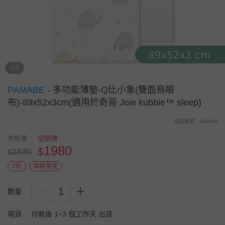
1/2
PAMABE
-
多功能薄墊-Q比小象(雙面鳥眼
布)-89x52x3cm(適用於奇哥 Joie kubbie™ sleep)
商品編號：894846
市售價
促銷價
1980
$
2830
$
7折
即將售完
1
數量
現貨
付款後 1~3 個工作天 出貨