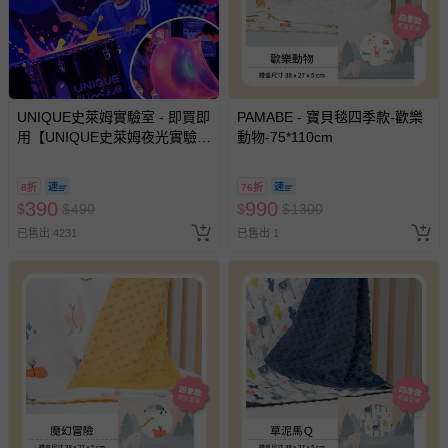
UNIQUE史萊姆實驗室 - 即買即
PAMABE - 寶貝毯四季款-歡樂
用【UNIQUE史萊姆夜光實驗室
動物-75*110cm
@ 台北科教館 】2026/6/11-
8/30 (電子票券，於展期現場憑
8折
76折
訂單編號兌換，逾期作廢) (大
390
990
$
$
490
$
$
1300
人小孩均一價(3歲以上需購票))
已售出 4231
已售出 1