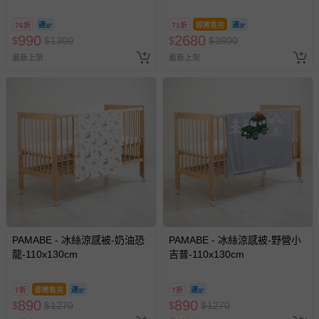
NUNA Sena aire 嬰兒床 )
76折
71折
即將售完
990
2680
$
$
1300
$
$
3800
最新上架
最新上架
PAMABE - 冰絲涼感被-奶油恐
PAMABE - 冰絲涼感被-野營小
龍-110x130cm
吉普-110x130cm
7折
即將售完
7折
890
890
$
$
1270
$
$
1270