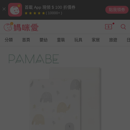
首載 App 現領 $ 100 折價券
點我領券
( 10000+ )
分類
首頁
嬰幼
童裝
玩具
家居
旅遊