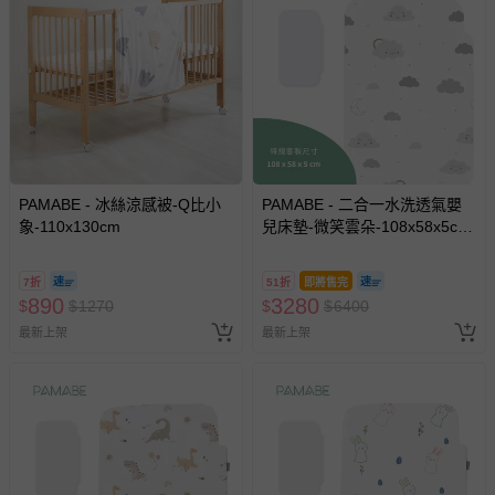
PAMABE - 冰絲涼感被-Q比小
PAMABE - 二合一水洗透氣嬰
象-110x130cm
兒床墊-微笑雲朵-108x58x5cm
(適用Chicco Next2Me
Forever)
7折
51折
即將售完
890
3280
$
$
1270
$
$
6400
最新上架
最新上架