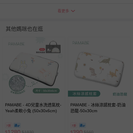
如需退換貨，請於收到商品7天（含例假日內提出），如為
看更多
瑕疵退換貨所產生的運費，將由媽咪愛負責處理，若非瑕疵
退貨，您可至『查詢訂單』>『已出貨』中查詢該筆訂單，
並點選『我要退貨』即可進行申請。若有相關退貨問題，請
其他媽咪也在逛
至媽咪愛
LINE@客服ID: @mamilove
我們將依序為您處理
與服務，謝謝。
針對滿件折/滿額贈…等活動，如因部份退貨，而該訂單保
留商品未達活動門檻，將以原價計算，活動贈品亦需一併退
回。
部分商品依據消費者保護法的規定，不適用七天鑑賞期/猶
豫期範圍：
易於腐敗、保存期限較短或解約時即將逾期（例如生鮮
商品、食品等）。
PAMABE - 4D兒童水洗透氣枕-
PAMABE - 冰絲涼感枕套-奶油
Yeah柔軟小兔 (50x30x6cm)
客製化商品（例如客製生日書、姓名貼等）。
恐龍-50x30cm
報紙、期刊或雜誌（惟書籍如經拆封、使用，則酌收整
新費用）。
7折
7折
1280
390
$
$
1830
$
$
560