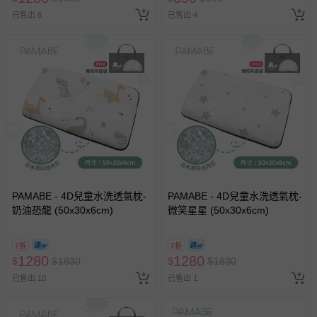
經消費者拆封之影音商品或電腦軟體（例如 DVD、CD
已售出 6
已售出 4
等）。
非以有形媒介提供之數位內容或一經提供即為完成之線
上服務，經消費者事先同意始提供（例如線上課程、遊
戲或活動點數等）。
已拆封之以下類型商品：
-個人衛生用品（例如尿布、貼身衣物、泳裝、襪子、地
墊、寢具類等）。
-新生兒親膚衣物（嬰幼兒包巾與背巾、包屁衣、學習
褲、紗布衣等）。
-接觸性孕哺產品（奶嘴、奶瓶、擠乳器、哺乳衣、托腹
帶束縛衣、餐搖椅等）。
PAMABE - 4D兒童水洗透氣枕-
PAMABE - 4D兒童水洗透氣枕-
-其他原廠盒裝商品封口處已貼上「不可拆封」，或具警
奶油恐龍 (50x30x6cm)
微笑星星 (50x30x6cm)
示字句等說明貼紙、封條者。
國際航空、客運、訂房等服務。
7折
7折
1280
1280
$
$
1830
$
$
1830
相關的退換貨辦理流程，可詳見：
退換貨 & 退款問題
已售出 10
已售出 1