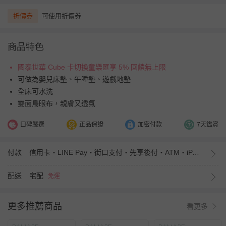
折價券
可使用折價券
商品特色
國泰世華 Cube 卡切換童樂匯享 5% 回饋無上限
可做為嬰兒床墊、午睡墊、遊戲地墊
全床可水洗
雙面鳥眼布，親膚又透氣
口碑嚴選
正品保證
加密付款
7天鑑賞
付款
信用卡・LINE Pay・街口支付・先享後付・ATM・iPASS MONEY
配送
宅配
免運
更多推薦商品
看更多