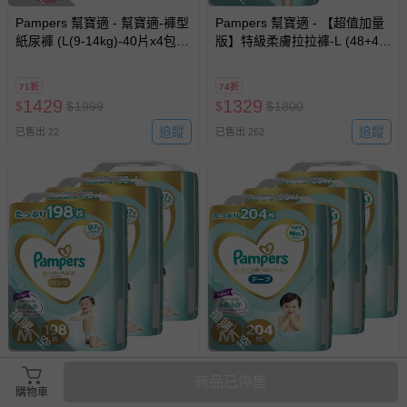
Pampers 幫寶適 - 幫寶適-褲型
Pampers 幫寶適 - 【超值加量
紙尿褲 (L(9-14kg)-40片x4包/
版】特級柔膚拉拉褲-L (48+4片
箱)-日本原廠公司貨-平行輸入
X3包)-平行輸入
71折
74折
1429
1329
$
$
1999
$
$
1800
追蹤
追蹤
已售出 22
已售出 262
搶購一空
搶購一空
Pampers 幫寶適 - 【超值加量
Pampers 幫寶適 - 【超值加量
商品已停售
版】特級柔膚拉拉褲-M (62+4
版】特級柔膚紙尿褲(黏貼型)-
購物車
片X3包)-平行輸入
M (64+4片X3包)-平行輸入