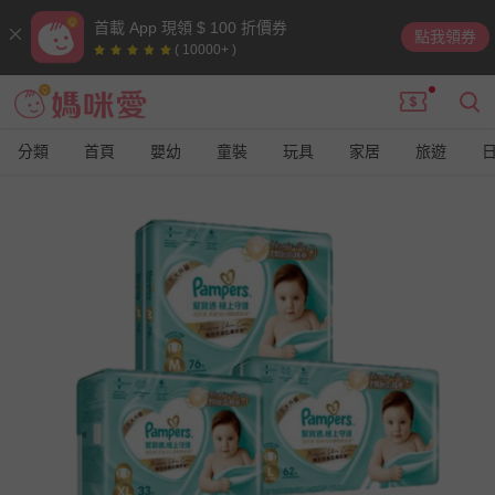
首載 App 現領 $ 100 折價券
點我領券
( 10000+ )
分類
首頁
嬰幼
童裝
玩具
家居
旅遊