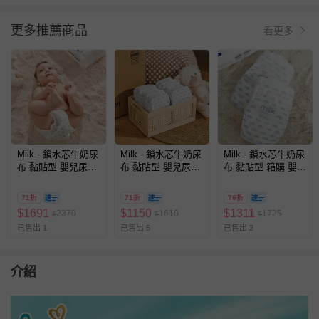
更多推薦商品
看更多
Milk - 鎖水芯牛奶尿
Milk - 鎖水芯牛奶尿
Milk - 鎖水芯牛奶尿
布 黏貼型 嬰兒尿布-
布 黏貼型 嬰兒尿布-
布 黏貼型 箱購 嬰兒
NB/S/M/L/XL-3箱購
NB/S/M/L/XL-2箱購
尿布
71折
71折
76折
$
1691
$
1150
$
1311
2370
1610
1725
$
$
$
已售出 1
已售出 5
已售出 2
介紹