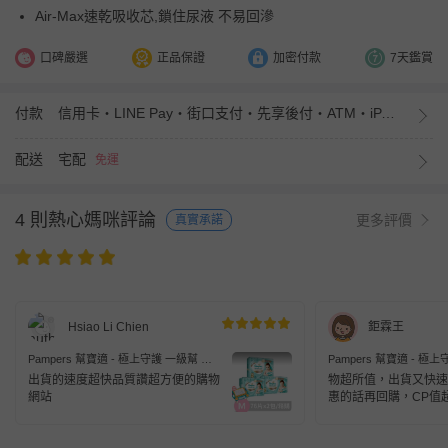
Air-Max速乾吸收芯,鎖住尿液 不易回滲
口碑嚴選
正品保證
加密付款
7天鑑賞
付款
信用卡・LINE Pay・街口支付・先享後付・ATM・iPASS MONEY
配送
宅配
免運
4 則熱心媽咪評論
更多評價
真實承諾
Hsiao Li Chien
鉅霖王
Pampers 幫寶適 - 極上守護 一級幫 黏
Pampers 幫寶適 - 極
貼型紙尿褲/尿布/箱購【原廠公司貨】
貼型紙尿褲/尿布/箱購
出貨的速度超快品質讚超方便的購物
物超所值，出貨又快速
(M)-76片x2
(M)-76片x2
網站
惠的話再回購，CP值