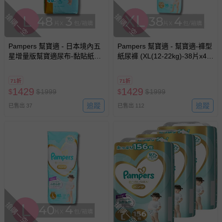
償。
搶購一空
搶購一空
Pampers 幫寶適 - 日本境內五
Pampers 幫寶適 - 幫寶適-褲型
星增量版幫寶適尿布-黏貼紙尿
紙尿褲 (XL(12-22kg)-38片x4
褲 (L(9-14kg)-48片x3包/箱)-日
包/箱)-日本原廠公司貨-平行輸
本原廠公司貨 平行輸入
入
71折
71折
1429
1429
$
$
1999
$
$
1999
追蹤
追蹤
已售出 37
已售出 112
搶購一空
搶購一空