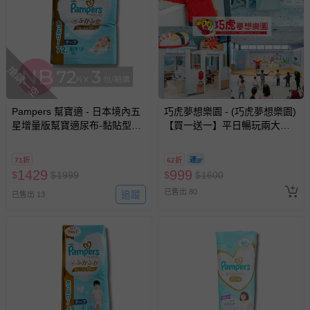
相關的退換貨辦理流程，可詳見：
退換貨 & 退款問題
其他常見問題：
運送服務：目前提供的運送僅限台灣本島。如您位於離島地
搶購一空
區，可能會無法配送，或須依據商品需加收離島運費。廠商
亦保留出貨與否的權利。離島、偏遠地區、樓層親送等加價
費用，可能會另需加收。
Pampers 幫寶適 - 日本境內五
巧虎夢想樂園 - (巧虎夢想樂園)
星增量版幫寶適尿布-黏貼型
【買一送一】平日暢玩兩大一
商品實際的配達日期，可於訂單個人資料內的查詢訂單內，
(NB [5kg以下])-72片x3包/箱(日
小套票 (正券為電子票券現場兌
已出貨通知之訊息為主。
本原廠公司貨 平行輸入)
換，贈送券現場領取)-效期至
71折
62折
如您收到商品，請依正常流程檢查是否完好，若商品遇瑕疵
2026/10/16 正券逾期視同現金
1429
999
$
$
1999
$
$
1600
券使用
情形，您可申請更換新品或退貨，請見：
退貨的辦理流程
。
已售出 80
追蹤
已售出 13
若您對於會員帳號、商品訂購與資訊、購物流程、付款方
式、折價券與購物金的使用、退貨及商品運送方式等有疑
問，你可詳見：
媽咪愛客服中心
。
預購商品：預購為海外同步代購，遇缺貨即會通知媽咪並協
助取消退款事宜。
商品如因「價格、組合」等錯誤原因，導致無法安排出貨，
會主動以簡訊及mail通知訂單取消事宜，並將提供適當補