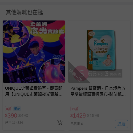
並非試用期，您所退回的商品必須是未經使用的全新狀態，
包含完整包裝、配件、說明文件及贈品等。
其他媽咪也在逛
如需退換貨，請於收到商品7天（含例假日內提出），如為
瑕疵退換貨所產生的運費，將由媽咪愛負責處理，若非瑕疵
退貨，您可至『查詢訂單』>『已出貨』中查詢該筆訂單，
並點選『我要退貨』即可進行申請。若有相關退貨問題，請
至媽咪愛
LINE@客服ID: @mamilove
我們將依序為您處理
與服務，謝謝。
搶購一空
針對滿件折/滿額贈…等活動，如因部份退貨，而該訂單保
留商品未達活動門檻，將以原價計算，活動贈品亦需一併退
回。
UNIQUE史萊姆實驗室 - 即買即
Pampers 幫寶適 - 日本境內五
用【UNIQUE史萊姆夜光實驗室
星增量版幫寶適尿布-黏貼紙尿
@ 台北科教館 】2026/6/11-
褲 (S(4-8kg)-66片x3包/箱)-日
部分商品依據消費者保護法的規定，不適用七天鑑賞期/猶
8/30 (電子票券，於展期現場憑
本原廠公司貨 平行輸入
豫期範圍：
8折
71折
訂單編號兌換，逾期作廢) (大
易於腐敗、保存期限較短或解約時即將逾期（例如生鮮
390
1429
$
$
490
$
$
1999
人小孩均一價(3歲以上需購票))
商品、食品等）。
已售出 4334
追蹤
已售出 6
客製化商品（例如客製生日書、姓名貼等）。