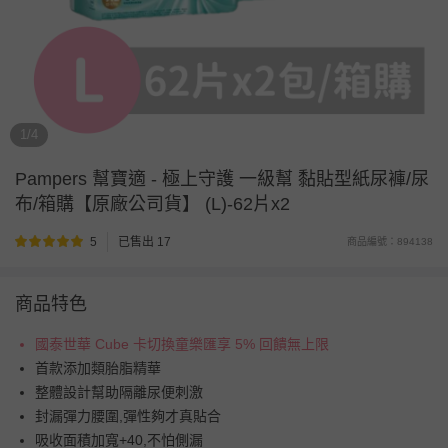
1/4
Pampers 幫寶適
-
極上守護 一級幫 黏貼型紙尿褲/尿
布/箱購【原廠公司貨】 (L)-62片x2
5
已售出 17
商品編號：894138
商品特色
國泰世華 Cube 卡切換童樂匯享 5% 回饋無上限
首款添加類胎脂精華
整體設計幫助隔離尿便刺激
封漏彈力腰圍,彈性夠才真貼合
吸收面積加寬+40,不怕側漏