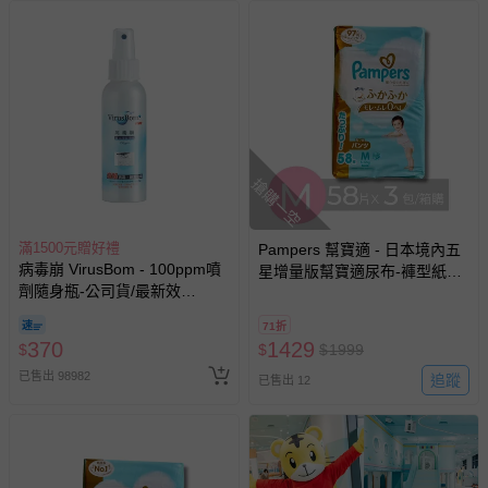
報紙、期刊或雜誌（惟書籍如經拆封、使用，則酌收整
新費用）。
經消費者拆封之影音商品或電腦軟體（例如 DVD、CD
等）。
非以有形媒介提供之數位內容或一經提供即為完成之線
上服務，經消費者事先同意始提供（例如線上課程、遊
戲或活動點數等）。
搶購一空
已拆封之以下類型商品：
-個人衛生用品（例如尿布、貼身衣物、泳裝、襪子、地
滿1500元贈好禮
Pampers 幫寶適 - 日本境內五
墊、寢具類等）。
病毒崩 VirusBom - 100ppm噴
星增量版幫寶適尿布-褲型紙尿
-新生兒親膚衣物（嬰幼兒包巾與背巾、包屁衣、學習
劑隨身瓶-公司貨/最新效
褲 (M(6-12kg)-58片x3包/箱)-
褲、紗布衣等）。
期-100ml
日本原廠公司貨 平行輸入(新舊
71折
-接觸性孕哺產品（奶嘴、奶瓶、擠乳器、哺乳衣、托腹
包裝隨機出貨)
370
1429
$
$
$
1999
帶束縛衣、餐搖椅等）。
已售出 98982
-其他原廠盒裝商品封口處已貼上「不可拆封」，或具警
追蹤
已售出 12
示字句等說明貼紙、封條者。
國際航空、客運、訂房等服務。