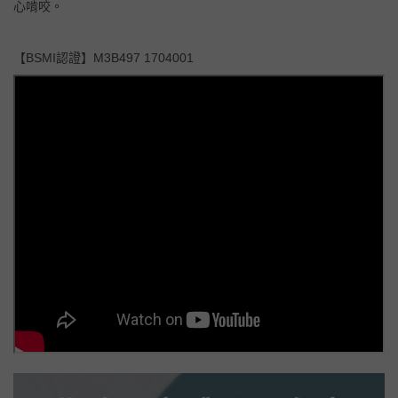
心啃咬。
【BSMI認證】M3B497 1704001