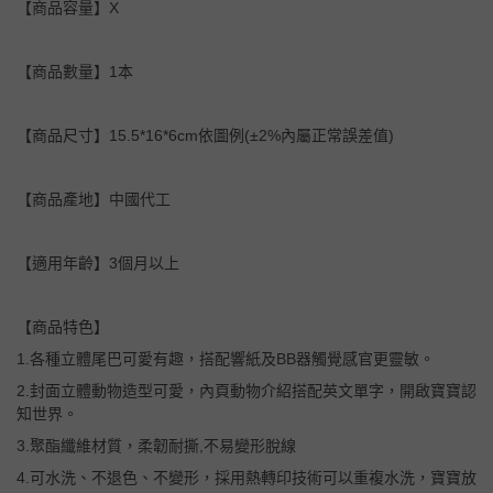
【商品容量】X
【商品數量】1本
【商品尺寸】15.5*16*6cm依圖例(±2%內屬正常誤差值)
【商品產地】中國代工
【適用年齡】3個月以上
【商品特色】
1.各種立體尾巴可愛有趣，搭配響紙及BB器觸覺感官更靈敏。
2.封面立體動物造型可愛，內頁動物介紹搭配英文單字，開啟寶寶認
知世界。
3.聚酯纖維材質，柔韌耐撕,不易變形脫線
4.可水洗、不退色、不變形，採用熱轉印技術可以重複水洗，寶寶放