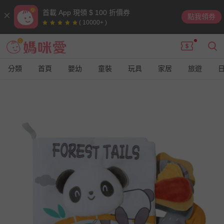
首載 App 現領 $ 100 折價券
點我領券
( 10000+ )
分類
首頁
嬰幼
童裝
玩具
家居
旅遊