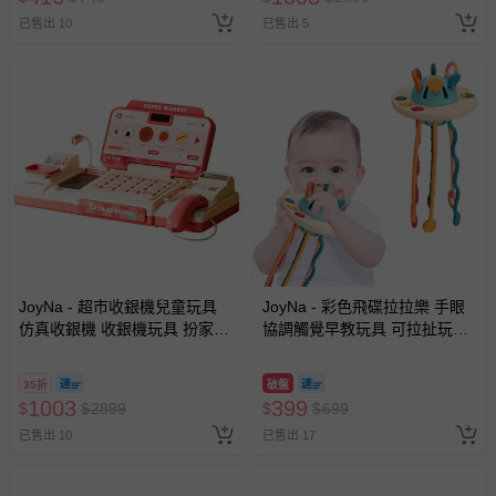
部分商品依據消費者保護法的規定，不適用七天鑑賞期/猶
已售出 10
已售出 5
豫期範圍：
易於腐敗、保存期限較短或解約時即將逾期（例如生鮮
商品、食品等）。
客製化商品（例如客製生日書、姓名貼等）。
報紙、期刊或雜誌（惟書籍如經拆封、使用，則酌收整
新費用）。
經消費者拆封之影音商品或電腦軟體（例如 DVD、CD
等）。
非以有形媒介提供之數位內容或一經提供即為完成之線
上服務，經消費者事先同意始提供（例如線上課程、遊
JoyNa - 超市收銀機兒童玩具
JoyNa - 彩色飛碟拉拉樂 手眼
戲或活動點數等）。
仿真收銀機 收銀機玩具 扮家家
協調觸覺早教玩具 可拉扯玩具-
已拆封之以下類型商品：
酒玩具-粉色
飛碟拉拉樂
-個人衛生用品（例如尿布、貼身衣物、泳裝、襪子、地
35折
破盤
墊、寢具類等）。
1003
399
$
$
2899
$
$
699
-新生兒親膚衣物（嬰幼兒包巾與背巾、包屁衣、學習
已售出 10
已售出 17
褲、紗布衣等）。
-接觸性孕哺產品（奶嘴、奶瓶、擠乳器、哺乳衣、托腹
帶束縛衣、餐搖椅等）。