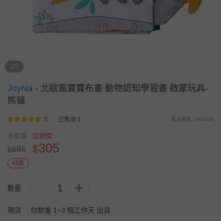
1/2
JoyNa
-
北歐風寶寶布書 動物認知學習書 啟蒙玩具-
熊貓
5
已售出 1
商品編號：893638
市售價
促銷價
305
$
685
$
45折
1
數量
現貨
付款後 1~3 個工作天 出貨