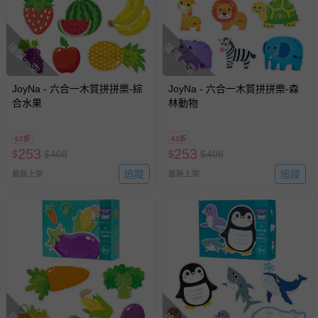
問，你可詳見：
媽咪愛客服中心
。
預購商品：預購為海外同步代購，遇缺貨即會通知媽咪並協
助取消退款事宜。
搶購一空
搶購一空
商品如因「價格、組合」等錯誤原因，導致無法安排出貨，
會主動以簡訊及mail通知訂單取消事宜，並將提供適當補
JoyNa - 六合一木質拼拼樂-綜
JoyNa - 六合一木質拼拼樂-森
償。
合水果
林動物
62折
62折
253
253
$
$
408
$
$
408
追蹤
追蹤
最新上架
最新上架