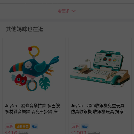
BSMI商品檢驗標識字號：M3B497 1704001
看更多
洗滌/清潔建議：手洗，勿長時間浸泡
退換貨須知
其他媽咪也在逛
您所購買的商品享有7天的鑑賞期／猶豫期權益，但此期間
並非試用期，您所退回的商品必須是未經使用的全新狀態，
包含完整包裝、配件、說明文件及贈品等。
如需退換貨，請於收到商品7天（含例假日內提出），如為
瑕疵退換貨所產生的運費，將由媽咪愛負責處理，若非瑕疵
退貨，您可至『查詢訂單』>『已出貨』中查詢該筆訂單，
並點選『我要退貨』即可進行申請。若有相關退貨問題，請
至媽咪愛
LINE@客服ID: @mamilove
我們將依序為您處理
與服務，謝謝。
JoyNa - 發條音樂拉鈴 多巴胺
JoyNa - 超市收銀機兒童玩具
針對滿件折/滿額贈…等活動，如因部份退貨，而該訂單保
多材質音樂鈴 嬰兒車掛鈴 床邊
仿真收銀機 收銀機玩具 扮家家
留商品未達活動門檻，將以原價計算，活動贈品亦需一併退
音樂鈴-藍色鳥
酒玩具-綠色
回。
56折
即將售完
35折
416
1003
$
$
748
$
$
2899