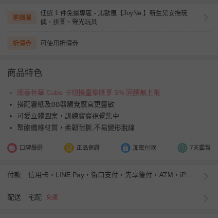
任選 1 件免運專區 - 北歐風【JoyNa 】新生兒安撫玩
進團購
偶、拼圖、聲光玩具
折價券
可使用折價券
商品特色
國泰世華 Cube 卡切換童樂匯享 5% 回饋無上限
搭配響紙及BB器觸覺感官更靈敏
可愛立體圖案，訓練寶寶視覺集中
聚酯纖維材質，柔韌耐撕,不易變形脫線
口碑嚴選
正品保證
加密付款
7天鑑賞
付款
信用卡・LINE Pay・街口支付・先享後付・ATM・iPASS MONEY
配送
宅配
免運