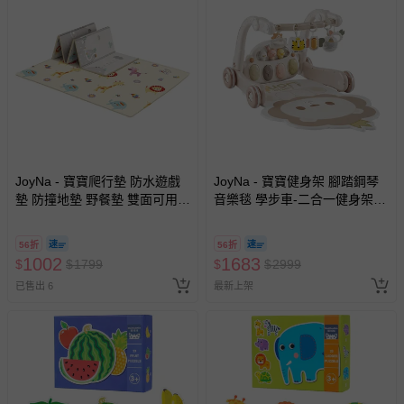
-其他原廠盒裝商品封口處已貼上「不可拆封」，或具警
示字句等說明貼紙、封條者。
國際航空、客運、訂房等服務。
相關的退換貨辦理流程，可詳見：
退換貨 & 退款問題
其他常見問題：
JoyNa - 寶寶爬行墊 防水遊戲
JoyNa - 寶寶健身架 腳踏鋼琴
運送服務：目前提供的運送僅限台灣本島。如您位於離島地
墊 防撞地墊 野餐墊 雙面可用-
音樂毯 學步車-二合一健身架學
區，可能會無法配送，或須依據商品需加收離島運費。廠商
群山+動物款 (200*180*1cm)
步車 (獅子薄墊款)
亦保留出貨與否的權利。離島、偏遠地區、樓層親送等加價
56折
56折
費用，可能會另需加收。
1002
1683
$
$
1799
$
$
2999
商品實際的配達日期，可於訂單個人資料內的查詢訂單內，
已售出 6
最新上架
已出貨通知之訊息為主。
如您收到商品，請依正常流程檢查是否完好，若商品遇瑕疵
情形，您可申請更換新品或退貨，請見：
退貨的辦理流程
。
若您對於會員帳號、商品訂購與資訊、購物流程、付款方
式、折價券與購物金的使用、退貨及商品運送方式等有疑