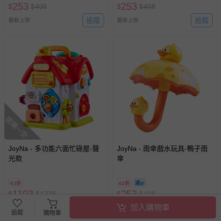
253
253
$
$
408
$
$
408
追蹤
追蹤
最新上架
最新上架
搶購一空
JoyNa - 多功能六面忙碌屋-聲
JoyNa - 雨傘戲水玩具-鴨子雨
光款
傘
62折
62折
1103
253
$
$
1778
$
$
408
最新上架
加入購物車
追蹤
最新上架
追蹤
購物車