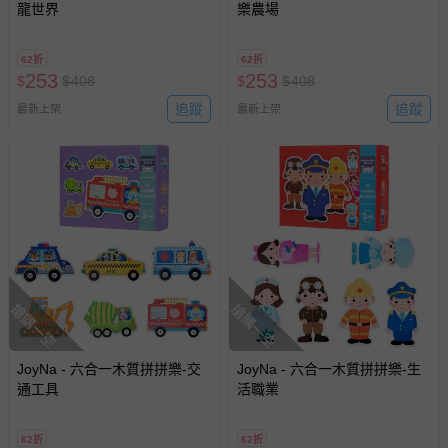
龍世界
樂農場
62折
62折
253
253
$
$
408
$
$
408
追蹤
追蹤
最新上架
最新上架
搶購一空
搶購一空
JoyNa - 六合一木質拼拼樂-交
JoyNa - 六合一木質拼拼樂-生
通工具
活職業
62折
62折