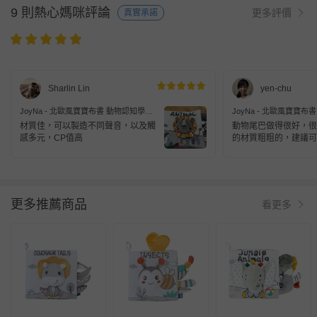
9 則熱心媽咪評論
更多評價
真實承諾
Sharlin Lin
yen-chu
JoyNa - 北歐風寶寶布書 動物認知學習
JoyNa - 北歐風寶寶布
書 啟蒙玩具-獅子
書 啟蒙玩具-大象
材質佳，可以製造不同聲音，以及觸
動物尾巴做得很好，很
感多元，CP值高
的材質粗粗的，建議可
質。
更多推薦商品
看更多