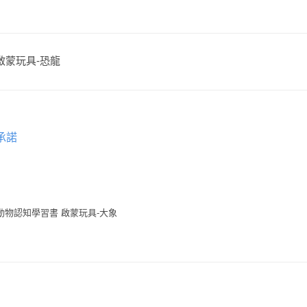
 啟蒙玩具-恐龍
承諾
動物認知學習書 啟蒙玩具-大象