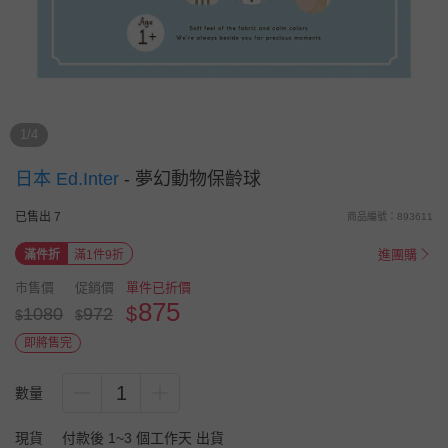
1/4
日本 Ed.Inter
-
夢幻動物保齡球
已售出 7
商品編號：893611
進團購
滿件折
滿1件9折
市售價
促銷價
單件已折價
875
$
1080
972
$
$
即將售完
1
數量
現貨
付款後 1~3 個工作天 出貨