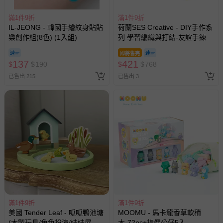
並點選『我要退貨』即可進行申請。若有相關退貨問題，請
至媽咪愛
LINE@客服ID: @mamilove
我們將依序為您處理
滿1件9折
滿1件9折
與服務，謝謝。
IL-JEONG - 韓國手繪紋身貼貼
荷蘭SES Creative - DIY手作系
樂創作組(8色) (1入組)
列 學習編織與打結-友誼手鍊
針對滿件折/滿額贈…等活動，如因部份退貨，而該訂單保
即將售完
137
留商品未達活動門檻，將以原價計算，活動贈品亦需一併退
421
$
$
190
$
$
768
回。
已售出 215
已售出 3
部分商品依據消費者保護法的規定，不適用七天鑑賞期/猶
豫期範圍：
易於腐敗、保存期限較短或解約時即將逾期（例如生鮮
商品、食品等）。
客製化商品（例如客製生日書、姓名貼等）。
報紙、期刊或雜誌（惟書籍如經拆封、使用，則酌收整
新費用）。
經消費者拆封之影音商品或電腦軟體（例如 DVD、CD
等）。
滿1件9折
滿1件9折
美國 Tender Leaf - 呱呱鴨池塘
MOOMU - 馬卡龍香草軟積
非以有形媒介提供之數位內容或一經提供即為完成之線
(木製玩具/角色扮演/娃娃屋配
木-72pc+指偶公仔5入