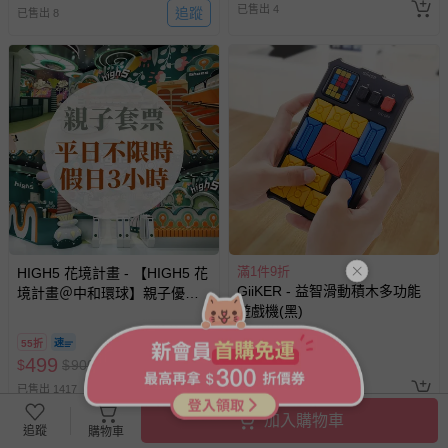
已售出 4
追蹤
已售出 8
滿1件9折
HIGH5 花境計畫 - 【HIGH5 花
GiiKER - 益智滑動積木多功能
境計畫＠中和環球】親子優惠
遊戲機(黑)
套票 (平日不限時/假日3小時)-
使用期限至2026/12/30
55折
即將售完
499
1102
$
$
900
$
$
1360
已售出 1417
已售出 34
加入購物車
回饋
追蹤
購物車
5
%