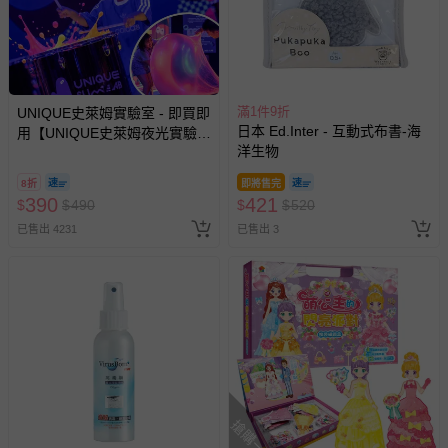
滿1件9折
UNIQUE史萊姆實驗室 - 即買即
日本 Ed.Inter - 互動式布書-海
用【UNIQUE史萊姆夜光實驗室
洋生物
@ 台北科教館 】2026/6/11-
8/30 (電子票券，於展期現場憑
8折
即將售完
訂單編號兌換，逾期作廢) (大
390
421
$
$
490
$
$
520
人小孩均一價(3歲以上需購票))
已售出 4231
已售出 3
搶購一空