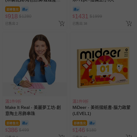
上服務，經消費者事先同意始提供（例如線上課程、遊
件)
戲或活動點數等）。
即將售完
918
1431
$
$
1280
$
$
1999
已拆封之以下類型商品：
-個人衛生用品（例如尿布、貼身衣物、泳裝、襪子、地
已售出 2
已售出 38
墊、寢具類等）。
-新生兒親膚衣物（嬰幼兒包巾與背巾、包屁衣、學習
褲、紗布衣等）。
-接觸性孕哺產品（奶嘴、奶瓶、擠乳器、哺乳衣、托腹
帶束縛衣、餐搖椅等）。
-其他原廠盒裝商品封口處已貼上「不可拆封」，或具警
示字句等說明貼紙、封條者。
國際航空、客運、訂房等服務。
相關的退換貨辦理流程，可詳見：
退換貨 & 退款問題
滿1件9折
滿1件9折
Make It Real - 美麗夢工坊-創
MiDeer - 美術摺紙書-腦力啟蒙
其他常見問題：
意陶土吊飾串珠
(LEVEL1)
運送服務：目前提供的運送僅限台灣本島。如您位於離島地
即將售完
即將售完
386
區，可能會無法配送，或須依據商品需加收離島運費。廠商
146
$
$
499
$
$
180
亦保留出貨與否的權利。離島、偏遠地區、樓層親送等加價