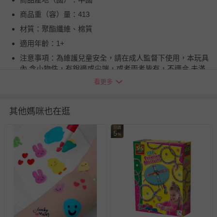
商品重（容）量：413
材質：聚酯纖維、棉質
適用年齡：1+
注意事項：為維護兒童安全，請在成人監督下使用，本玩具
內 含小物件，有銳邊或尖端，或者兩者皆有，不適合 未滿
１歲兒童使用，且應避免吞食造成窒息。為避 免嬰兒或兒
看更多
童產生窒息之危險，請於拆卸後，立即 將塑膠袋遠離嬰兒
及兒童。請遠離火源。
其他媽咪也在逛
BSMI商品檢驗標識字號：M54978
退換貨須知
回饋
5
%
您所購買的商品享有7天的鑑賞期／猶豫期權益，但此期間
並非試用期，您所退回的商品必須是未經使用的全新狀態，
包含完整包裝、配件、說明文件及贈品等。
如需退換貨，請於收到商品7天（含例假日內提出），如為
瑕疵退換貨所產生的運費，將由媽咪愛負責處理，若非瑕疵
退貨，您可至『查詢訂單』>『已出貨』中查詢該筆訂單，