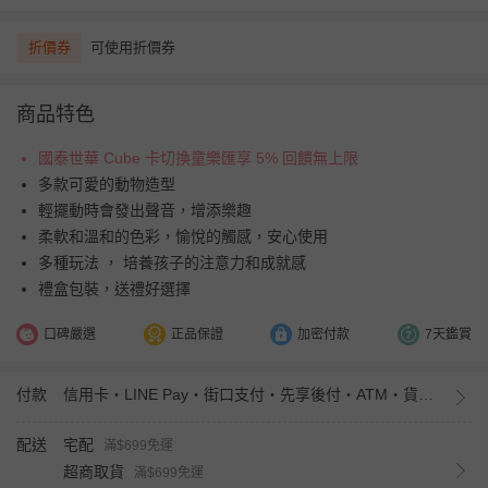
折價券
可使用折價券
商品特色
國泰世華 Cube 卡切換童樂匯享 5% 回饋無上限
多款可愛的動物造型
輕擺動時會發出聲音，增添樂趣
柔軟和溫和的色彩，愉悅的觸感，安心使用
多種玩法 ， 培養孩子的注意力和成就感
禮盒包裝，送禮好選擇
口碑嚴選
正品保證
加密付款
7天鑑賞
付款
信用卡・LINE Pay・街口支付・先享後付・ATM・貨到付款・iPASS MONEY
配送
宅配
滿$699免運
超商取貨
滿$699免運