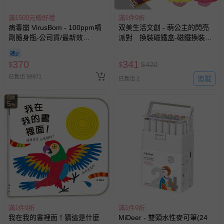
滿1500元贈好禮
滿1件9折
病毒崩 VirusBom - 100ppm噴
双美生活文創 - 萌公主的閃亮
劑隨身瓶-公司貨/最新效
派對 換裝磁鐵盒-磁鐵換裝娃
期-100ml
娃4個+服裝配件磁鐵172個+閃
亮派對舞臺1個
370
341
$
$
$
420
已售出 98971
追蹤
已售出 2
回饋
5
%
滿1件9折
滿1件9折
我在我的書裡面！猜這是什麼
MiDeer - 雙頭水性麥可筆(24