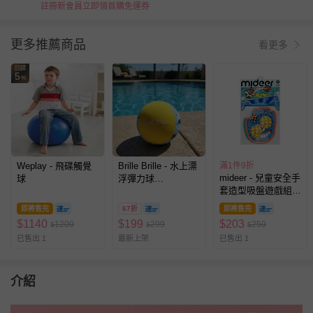
註冊新會員立即領首購免運券
更多推薦商品
看更多
回饋
5
%
Weplay - 飛碟觸覺
Brille Brille - 水上漂
滿1件9折
mideer - 兒童安全手
球
浮彈力球
套造型吸盤遊戲組(2
(6×6×6cm(球體))
入)
即將售完
67折
即將售完
$
1140
$
199
$
203
1200
299
250
$
$
$
已售出 1
最新上架
已售出 1
介紹