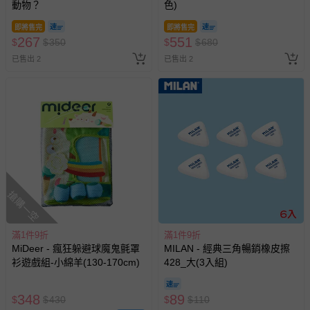
動物？
色)
即將售完
即將售完
267
551
$
$
350
$
$
680
已售出 2
已售出 2
搶購一空
滿1件9折
滿1件9折
MiDeer - 瘋狂躲避球魔鬼氈罩
MILAN - 經典三角暢銷橡皮擦
衫遊戲組-小綿羊(130-170cm)
428_大(3入組)
348
89
$
$
430
$
$
110