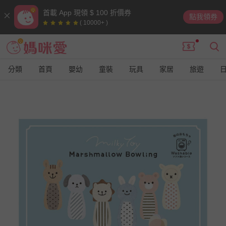
首載 App 現領 $ 100 折價券
點我領券
( 10000+ )
分類
首頁
嬰幼
童裝
玩具
家居
旅遊