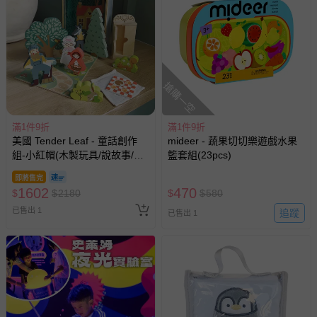
搶購一空
滿1件9折
滿1件9折
美國 Tender Leaf - 童話創作
mideer - 蔬果切切樂遊戲水果
組-小紅帽(木製玩具/說故事/教
籃套組(23pcs)
育益智)
即將售完
1602
470
$
$
2180
$
$
580
已售出 1
追蹤
已售出 1