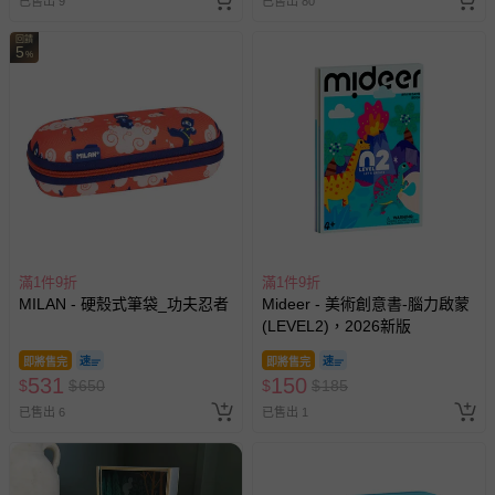
已售出 9
已售出 80
費用，可能會另需加收。
回饋
5
商品實際的配達日期，可於訂單個人資料內的查詢訂單內，
%
已出貨通知之訊息為主。
如您收到商品，請依正常流程檢查是否完好，若商品遇瑕疵
情形，您可申請更換新品或退貨，請見：
退貨的辦理流程
。
若您對於會員帳號、商品訂購與資訊、購物流程、付款方
式、折價券與購物金的使用、退貨及商品運送方式等有疑
問，你可詳見：
媽咪愛客服中心
。
預購商品：預購為海外同步代購，遇缺貨即會通知媽咪並協
助取消退款事宜。
滿1件9折
滿1件9折
MILAN - 硬殼式筆袋_功夫忍者
Mideer - 美術創意書-腦力啟蒙
商品如因「價格、組合」等錯誤原因，導致無法安排出貨，
(LEVEL2)，2026新版
會主動以簡訊及mail通知訂單取消事宜，並將提供適當補
償。
即將售完
即將售完
531
150
$
$
650
$
$
185
已售出 6
已售出 1