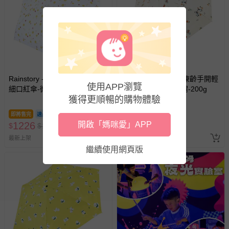
Rainstory - -8°降溫凍齡手開輕
Rainstory - -8°降溫凍齡手開輕
使用APP瀏覽
細口紅傘-微笑圈圈-200g
細口紅傘-撐傘的刺蝟-200g
獲得更順暢的購物體驗
即將售完
即將售完
1226
1226
開啟「媽咪愛」APP
$
$
1290
$
$
1290
最新上架
最新上架
繼續使用網頁版