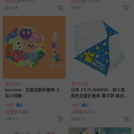
1416
1416
$
$
1490
$
$
1490
最新上架
已售出 1
滿2件9折
滿2件95折
kocotree - 兒童自動折疊傘-七
日本 J'S PLANNING - 超人氣
彩小怪獸
角色兒童折畳傘-寶可夢-藍白系
(53cm)
57折
66折
399
499
$
$
699
$
$
756
已售出 2
已售出 37