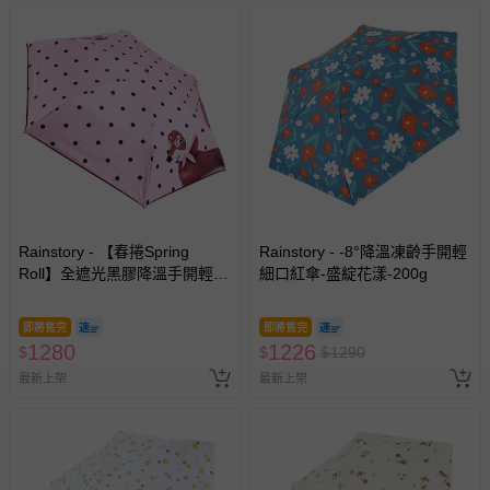
Rainstory - 【春捲Spring
Rainstory - -8°降溫凍齡手開輕
Roll】全遮光黑膠降溫手開輕細
細口紅傘-盛綻花漾-200g
口紅傘-法式粉點-180g
即將售完
即將售完
1280
1226
$
$
$
1290
最新上架
最新上架