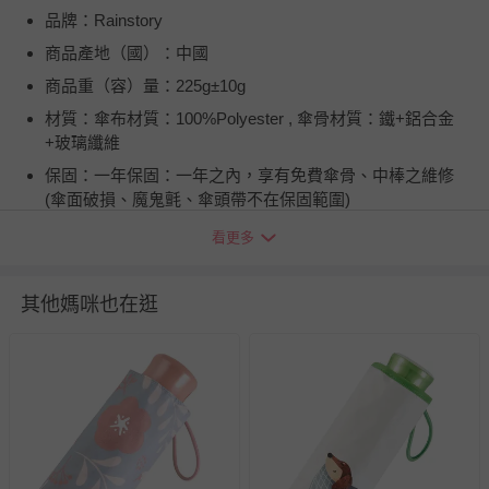
品牌：Rainstory
商品產地（國）：中國
商品重（容）量：225g±10g
材質：傘布材質：100%Polyester , 傘骨材質：鐵+鋁合金
+玻璃纖維
保固：一年保固：一年之內，享有免費傘骨、中棒之維修
(傘面破損、魔鬼氈、傘頭帶不在保固範圍)
詳細尺寸：250mm * 40mm * 40mm
看更多
注意事項：1．雨天使用後，請務必放置於陰暗處晾乾，以
防金屬氧化。 2．本產品不建議在颱風天使用。
其他媽咪也在逛
使用方式：使用前，先輕輕地晃動雨傘，使其傘布較為鬆
開，再行展開雨傘。
商品運送限制：出貨地限台灣本島
退換貨須知
您所購買的商品享有7天的鑑賞期／猶豫期權益，但此期間
並非試用期，您所退回的商品必須是未經使用的全新狀態，