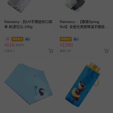
包含完整包裝、配件、說明文件及贈品等。
如需退換貨，請於收到商品7天（含例假日內提出），如為
瑕疵退換貨所產生的運費，將由媽咪愛負責處理，若非瑕疵
Rainstory - 抗UV手開迷你口袋
Rainstory - 【春捲Spring
退貨，您可至『查詢訂單』>『已出貨』中查詢該筆訂單，
傘-粉漾花沁-230g
Roll】全遮光黑膠降溫手開迷你
並點選『我要退貨』即可進行申請。若有相關退貨問題，請
口袋傘-被窩日常-195g
至媽咪愛
LINE@客服ID: @mamilove
我們將依序為您處理
7折
即將售完
即將售完
與服務，謝謝。
616
1280
$
$
880
$
已售出 1
最新上架
針對滿件折/滿額贈…等活動，如因部份退貨，而該訂單保
留商品未達活動門檻，將以原價計算，活動贈品亦需一併退
回。
部分商品依據消費者保護法的規定，不適用七天鑑賞期/猶
豫期範圍：
易於腐敗、保存期限較短或解約時即將逾期（例如生鮮
商品、食品等）。
客製化商品（例如客製生日書、姓名貼等）。
報紙、期刊或雜誌（惟書籍如經拆封、使用，則酌收整