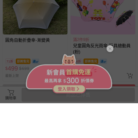
滿2件9折
圓角自動折疊傘-漸變黃
兒童圓角反光雨傘-玩具總動員
(粉)
71折
即將售完
44折
即將售完
499
350
$
$
699
$
$
799
最新上架
已售出 1
商品已停售
購物車