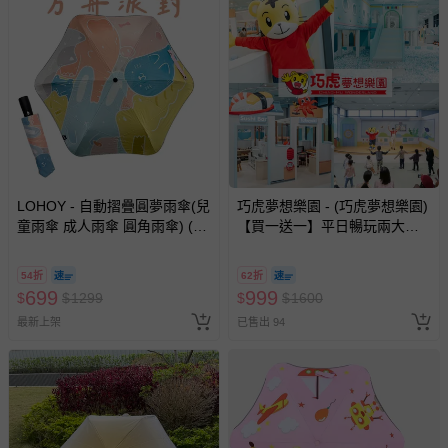
LOHOY - 自動摺疊圓夢雨傘(兒
巧虎夢想樂園 - (巧虎夢想樂園)
童雨傘 成人雨傘 圓角雨傘) (方
【買一送一】平日暢玩兩大一
舟派對)
小套票 (正券為電子票券現場兌
換，贈送券現場領取)-效期至
54折
62折
2026/10/16 正券逾期視同現金
699
999
$
$
1299
$
$
1600
券使用
最新上架
已售出 94