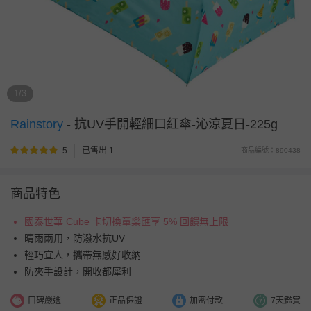
1/3
Rainstory
-
抗UV手開輕細口紅傘-沁涼夏日-225g
5
已售出 1
商品編號：890438
商品特色
國泰世華 Cube 卡切換童樂匯享 5% 回饋無上限
晴雨兩用，防潑水抗UV
輕巧宜人，攜帶無感好收納
防夾手設計，開收都犀利
口碑嚴選
正品保證
加密付款
7天鑑賞