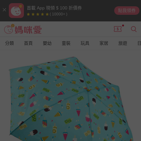
首載 App 現領 $ 100 折價券
點我領券
( 10000+ )
分類
首頁
嬰幼
童裝
玩具
家居
旅遊