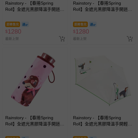
新費用）。
Rainstory - 【春捲Spring
Rainstory - 【春捲Spring
Roll】全遮光黑膠降溫手開迷你
Roll】全遮光黑膠降溫手開迷你
經消費者拆封之影音商品或電腦軟體（例如 DVD、CD
口袋傘-泡澡時光-195g
口袋傘-海灘漫步-195g
等）。
即將售完
即將售完
非以有形媒介提供之數位內容或一經提供即為完成之線
1280
1280
$
$
上服務，經消費者事先同意始提供（例如線上課程、遊
最新上架
最新上架
戲或活動點數等）。
已拆封之以下類型商品：
-個人衛生用品（例如尿布、貼身衣物、泳裝、襪子、地
墊、寢具類等）。
-新生兒親膚衣物（嬰幼兒包巾與背巾、包屁衣、學習
褲、紗布衣等）。
-接觸性孕哺產品（奶嘴、奶瓶、擠乳器、哺乳衣、托腹
帶束縛衣、餐搖椅等）。
-其他原廠盒裝商品封口處已貼上「不可拆封」，或具警
示字句等說明貼紙、封條者。
國際航空、客運、訂房等服務。
Rainstory - 【春捲Spring
Rainstory - 【春捲Spring
Roll】全遮光黑膠降溫手開迷你
Roll】全遮光黑膠降溫手開輕細
相關的退換貨辦理流程，可詳見：
退換貨 & 退款問題
口袋傘-法式粉點-195g
口紅傘-被窩日常-180g