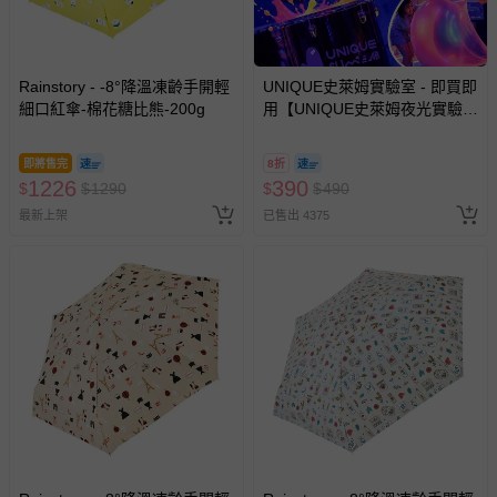
Rainstory - -8°降溫凍齡手開輕
UNIQUE史萊姆實驗室 - 即買即
細口紅傘-棉花糖比熊-200g
用【UNIQUE史萊姆夜光實驗室
@ 台北科教館 】2026/6/11-
8/30 (電子票券，於展期現場憑
即將售完
8折
訂單編號兌換，逾期作廢) (大
1226
390
$
$
1290
$
$
490
人小孩均一價(3歲以上需購票))
最新上架
已售出 4375