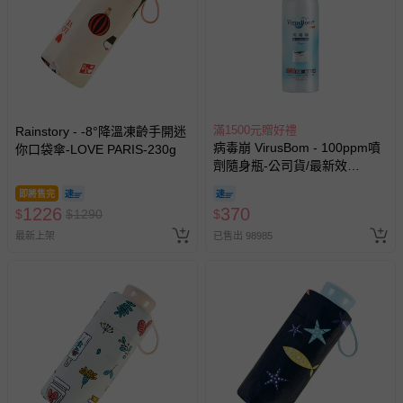
滿1500元贈好禮
Rainstory - -8°降溫凍齡手開迷
病毒崩 VirusBom - 100ppm噴
你口袋傘-LOVE PARIS-230g
劑隨身瓶-公司貨/最新效
期-100ml
即將售完
1226
370
$
$
1290
$
最新上架
已售出 98985