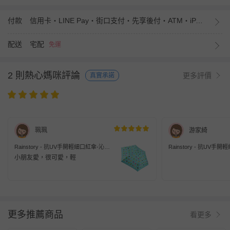
付款
信用卡・LINE Pay・街口支付・先享後付・ATM・iPASS MONEY
配送
宅配
免運
2 則熱心媽咪評論
更多評價
真實承諾
珮珮
游家綺
Rainstory - 抗UV手開輕細口紅傘-沁涼
Rainstory - 抗UV手
夏日-225g
風華-225g
小朋友愛，很可愛，輕
更多推薦商品
看更多