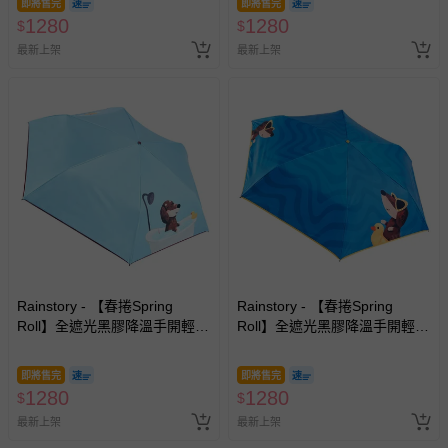
即將售完
即將售完
1280
1280
$
$
其他常見問題：
最新上架
最新上架
運送服務：目前提供的運送僅限台灣本島。如您位於離島地
區，可能會無法配送，或須依據商品需加收離島運費。廠商
亦保留出貨與否的權利。離島、偏遠地區、樓層親送等加價
費用，可能會另需加收。
商品實際的配達日期，可於訂單個人資料內的查詢訂單內，
已出貨通知之訊息為主。
如您收到商品，請依正常流程檢查是否完好，若商品遇瑕疵
情形，您可申請更換新品或退貨，請見：
退貨的辦理流程
。
若您對於會員帳號、商品訂購與資訊、購物流程、付款方
式、折價券與購物金的使用、退貨及商品運送方式等有疑
問，你可詳見：
媽咪愛客服中心
。
Rainstory - 【春捲Spring
Rainstory - 【春捲Spring
Roll】全遮光黑膠降溫手開輕細
Roll】全遮光黑膠降溫手開輕細
預購商品：預購為海外同步代購，遇缺貨即會通知媽咪並協
口紅傘-泡澡時光-180g
口紅傘-海灘漫步-180g
助取消退款事宜。
即將售完
即將售完
商品如因「價格、組合」等錯誤原因，導致無法安排出貨，
1280
1280
$
$
會主動以簡訊及mail通知訂單取消事宜，並將提供適當補
最新上架
最新上架
償。