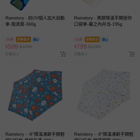
如需退換貨，請於收到商品7天（含例假日內提出），如為
瑕疵退換貨所產生的運費，將由媽咪愛負責處理，若非瑕疵
Rainstory - 抗UV個人加大自動
Rainstory - 黑膠降溫手開迷你
退貨，您可至『查詢訂單』>『已出貨』中查詢該筆訂單，
傘-雨滴葉-360g
口袋傘-幕之內弁当-195g
並點選『我要退貨』即可進行申請。若有相關退貨問題，請
至媽咪愛
LINE@客服ID: @mamilove
我們將依序為您處理
55折
即將售完
62折
即將售完
與服務，謝謝。
599
799
$
$
1080
$
$
1280
已售出 1
已售出 2
針對滿件折/滿額贈…等活動，如因部份退貨，而該訂單保
留商品未達活動門檻，將以原價計算，活動贈品亦需一併退
回。
部分商品依據消費者保護法的規定，不適用七天鑑賞期/猶
豫期範圍：
易於腐敗、保存期限較短或解約時即將逾期（例如生鮮
商品、食品等）。
客製化商品（例如客製生日書、姓名貼等）。
報紙、期刊或雜誌（惟書籍如經拆封、使用，則酌收整
新費用）。
Rainstory - -8°降溫凍齡手開輕
Rainstory - -8°降溫凍齡手開輕