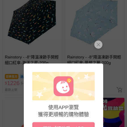
Rainstory - -8°降溫凍齡手開輕
Rainstory - -8°降溫凍齡手開輕
細口紅傘-海洋之星-200g
細口紅傘-夢想之翼-200g
即將售完
即將售完
1226
1226
$
$
1290
$
$
1290
最新上架
最新上架
使用APP瀏覽
獲得更順暢的購物體驗