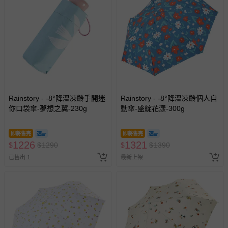
Rainstory - -8°降溫凍齡手開迷
Rainstory - -8°降溫凍齡個人自
你口袋傘-夢想之翼-230g
動傘-盛綻花漾-300g
即將售完
即將售完
1226
1321
$
$
1290
$
$
1390
已售出 1
最新上架