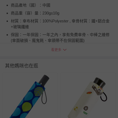
商品產地（國）：中國
商品重（容）量：230g±10g
材質：傘布材質：100%Polyester , 傘骨材質：鐵+鋁合金
+玻璃纖維
保固：一年保固：一年之內，享有免費傘骨、中棒之維修
(傘面破損、魔鬼氈、傘頭帶不在保固範圍)
詳細尺寸：160mm * 50mm * 50mm
看更多
注意事項：1．雨天使用後，請務必放置於陰暗處晾乾，以
防金屬氧化。 2．本產品不建議在颱風天使用。
其他媽咪也在逛
使用方式：使用前，先輕輕地晃動雨傘，使其傘布較為鬆
開，再行展開雨傘。
商品運送限制：出貨地限台灣本島
退換貨須知
您所購買的商品享有7天的鑑賞期／猶豫期權益，但此期間
並非試用期，您所退回的商品必須是未經使用的全新狀態，
包含完整包裝、配件、說明文件及贈品等。