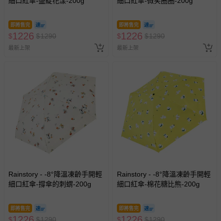
細口紅傘-盛綻花漾-200g
細口紅傘-微笑圈圈-200g
經消費者拆封之影音商品或電腦軟體（例如 DVD、CD
等）。
即將售完
即將售完
非以有形媒介提供之數位內容或一經提供即為完成之線
1226
1226
$
$
1290
$
$
1290
上服務，經消費者事先同意始提供（例如線上課程、遊
最新上架
最新上架
戲或活動點數等）。
已拆封之以下類型商品：
-個人衛生用品（例如尿布、貼身衣物、泳裝、襪子、地
墊、寢具類等）。
-新生兒親膚衣物（嬰幼兒包巾與背巾、包屁衣、學習
褲、紗布衣等）。
-接觸性孕哺產品（奶嘴、奶瓶、擠乳器、哺乳衣、托腹
帶束縛衣、餐搖椅等）。
-其他原廠盒裝商品封口處已貼上「不可拆封」，或具警
示字句等說明貼紙、封條者。
國際航空、客運、訂房等服務。
Rainstory - -8°降溫凍齡手開輕
Rainstory - -8°降溫凍齡手開輕
細口紅傘-撐傘的刺蝟-200g
細口紅傘-棉花糖比熊-200g
相關的退換貨辦理流程，可詳見：
退換貨 & 退款問題
即將售完
即將售完
1226
1226
$
$
1290
$
$
1290