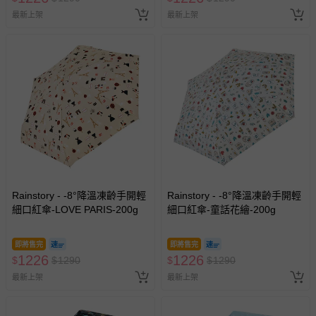
其他常見問題：
最新上架
最新上架
運送服務：目前提供的運送僅限台灣本島。如您位於離島地
區，可能會無法配送，或須依據商品需加收離島運費。廠商
亦保留出貨與否的權利。離島、偏遠地區、樓層親送等加價
費用，可能會另需加收。
商品實際的配達日期，可於訂單個人資料內的查詢訂單內，
已出貨通知之訊息為主。
如您收到商品，請依正常流程檢查是否完好，若商品遇瑕疵
情形，您可申請更換新品或退貨，請見：
退貨的辦理流程
。
若您對於會員帳號、商品訂購與資訊、購物流程、付款方
式、折價券與購物金的使用、退貨及商品運送方式等有疑
問，你可詳見：
媽咪愛客服中心
。
Rainstory - -8°降溫凍齡手開輕
Rainstory - -8°降溫凍齡手開輕
細口紅傘-LOVE PARIS-200g
細口紅傘-童話花繪-200g
預購商品：預購為海外同步代購，遇缺貨即會通知媽咪並協
助取消退款事宜。
即將售完
即將售完
商品如因「價格、組合」等錯誤原因，導致無法安排出貨，
1226
1226
$
$
1290
$
$
1290
會主動以簡訊及mail通知訂單取消事宜，並將提供適當補
最新上架
最新上架
償。