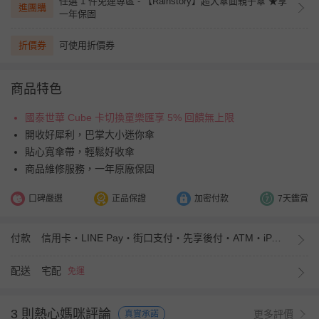
任選 1 件免運專區 - 【Rainstory】超大傘面親子傘 ★享
進團購
一年保固
折價券
可使用折價券
商品特色
國泰世華 Cube 卡切換童樂匯享 5% 回饋無上限
開收好犀利，巴掌大小迷你傘
貼心寬傘帶，輕鬆好收傘
商品維修服務，一年原廠保固
口碑嚴選
正品保證
加密付款
7天鑑賞
付款
信用卡・LINE Pay・街口支付・先享後付・ATM・iPASS MONEY
配送
宅配
免運
3 則熱心媽咪評論
更多評價
真實承諾