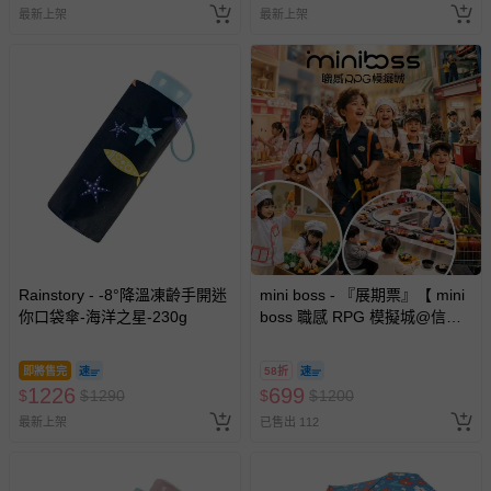
最新上架
最新上架
Rainstory - -8°降溫凍齡手開迷
mini boss - 『展期票』【 mini
你口袋傘-海洋之星-230g
boss 職感 RPG 模擬城@信義
A11 】2026/7/10-8/30 (電子票
券，於展期現場憑訂單編號兌
即將售完
58折
換，依現場梯次安排入場，逾
1226
699
$
$
1290
$
$
1200
期作廢) (兒童票(2歲以上)贈一
最新上架
已售出 112
名陪伴成人)