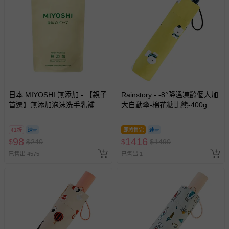
日本 MIYOSHI 無添加 - 【親子
Rainstory - -8°降溫凍齡個人加
首選】無添加泡沫洗手乳補充
大自動傘-棉花糖比熊-400g
包-300ml
41折
即將售完
98
1416
$
$
240
$
$
1490
已售出 4575
已售出 1