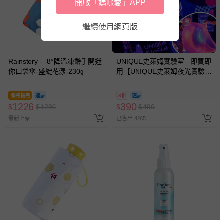
開啟「媽咪愛」APP
繼續使用網頁版
Rainstory - -8°降溫凍齡手開迷
UNIQUE史萊姆實驗室 - 即買即
你口袋傘-盛綻花漾-230g
用【UNIQUE史萊姆夜光實驗室
@ 台北科教館 】2026/6/11-
8/30 (電子票券，於展期現場憑
即將售完
8折
訂單編號兌換，逾期作廢) (大
1226
390
$
$
1290
$
$
490
人小孩均一價(3歲以上需購票))
最新上架
已售出 4265