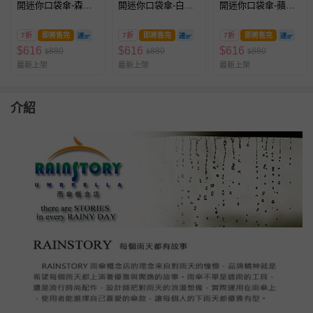
開迷你口袋傘-森林
開迷你口袋傘-白熊
開迷你口袋傘-蘋果
旅程-230g
森林-230g
刺蝟(藍)-230g
7折
即將售完
7折
即將售完
7折
即將售完
$
616
$
616
$
616
880
880
880
$
$
$
最新上架
最新上架
最新上架
介紹