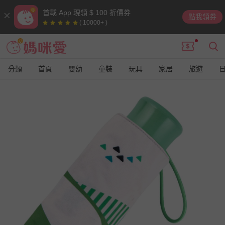
首載 App 現領 $ 100 折價券
點我領券
( 10000+ )
分類
首頁
嬰幼
童裝
玩具
家居
旅遊