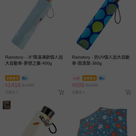
商品運送限制：出貨地限台灣本島
退換貨須知
您所購買的商品享有7天的鑑賞期／猶豫期權益，但此期間
並非試用期，您所退回的商品必須是未經使用的全新狀態，
包含完整包裝、配件、說明文件及贈品等。
如需退換貨，請於收到商品7天（含例假日內提出），如為
瑕疵退換貨所產生的運費，將由媽咪愛負責處理，若非瑕疵
Rainstory - -8°降溫凍齡個人加
Rainstory - 抗UV個人加大自動
退貨，您可至『查詢訂單』>『已出貨』中查詢該筆訂單，
大自動傘-夢想之翼-400g
傘-雨滴葉-360g
並點選『我要退貨』即可進行申請。若有相關退貨問題，請
至媽咪愛
LINE@客服ID: @mamilove
我們將依序為您處理
即將售完
55折
即將售完
與服務，謝謝。
1416
599
$
$
1490
$
$
1080
已售出 1
已售出 1
針對滿件折/滿額贈…等活動，如因部份退貨，而該訂單保
留商品未達活動門檻，將以原價計算，活動贈品亦需一併退
回饋
5
%
回。
部分商品依據消費者保護法的規定，不適用七天鑑賞期/猶
豫期範圍：