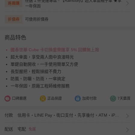
任選 1 件免運專區 - 【Rainstory】超大傘面親子傘 ★享
進團購
一年保固
折價券
可使用折價券
商品特色
國泰世華 Cube 卡切換童樂匯享 5% 回饋無上限
超大傘面，享受兩人雨中浪漫時光
單鍵自動開收，一手使用簡單又方便
長型握把，輕鬆操縱不費力
防風、防曬、防雨，一傘搞定
一年保固，原廠工程師維修服務
口碑嚴選
正品保證
加密付款
7天鑑賞
付款
信用卡・LINE Pay・街口支付・先享後付・ATM・iPASS MONEY
配送
宅配
免運