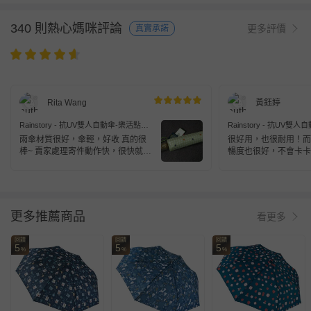
340 則熱心媽咪評論
更多評價
真實承諾
Rita Wang
黃鈺婷
Rainstory - 抗UV雙人自動傘-樂活點點-
Rainstory - 抗UV雙
粉綠
亮綠
雨傘材質很好，傘輕，好收 真的很
很好用，也很耐用！而
棒~ 賣家處理寄件動作快，很快就收
暢度也很好，不會卡卡
到 讚讚讚~
更多推薦商品
看更多
回饋
回饋
回饋
5
5
5
%
%
%