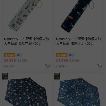
Rainstory - -8°降溫凍齡個人加
Rainstory - -8°降溫凍齡個人加
大自動傘-童話花繪-400g
大自動傘-海洋之星-400g
即將售完
即將售完
1416
1416
$
$
1490
$
$
1490
最新上架
已售出 1
回饋
回饋
5
5
%
%