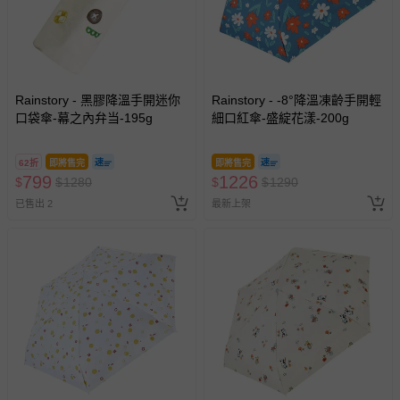
易於腐敗、保存期限較短或解約時即將逾期（例如生鮮
商品、食品等）。
客製化商品（例如客製生日書、姓名貼等）。
報紙、期刊或雜誌（惟書籍如經拆封、使用，則酌收整
新費用）。
Rainstory - 黑膠降溫手開迷你
Rainstory - -8°降溫凍齡手開輕
口袋傘-幕之內弁当-195g
細口紅傘-盛綻花漾-200g
經消費者拆封之影音商品或電腦軟體（例如 DVD、CD
等）。
62折
即將售完
即將售完
非以有形媒介提供之數位內容或一經提供即為完成之線
799
1226
$
$
1280
$
$
1290
上服務，經消費者事先同意始提供（例如線上課程、遊
已售出 2
最新上架
戲或活動點數等）。
已拆封之以下類型商品：
-個人衛生用品（例如尿布、貼身衣物、泳裝、襪子、地
墊、寢具類等）。
-新生兒親膚衣物（嬰幼兒包巾與背巾、包屁衣、學習
褲、紗布衣等）。
-接觸性孕哺產品（奶嘴、奶瓶、擠乳器、哺乳衣、托腹
帶束縛衣、餐搖椅等）。
-其他原廠盒裝商品封口處已貼上「不可拆封」，或具警
示字句等說明貼紙、封條者。