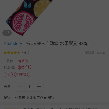
1/3
Rainstory
-
抗UV雙人自動傘-水果饗宴-480g
4.6
商品編號：890223
市售價
促銷價
640
$
1280
$
5折
即將售完
1
數量
現貨
付款後 1~3 個工作天 出貨