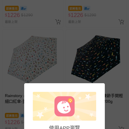
助取消退款事宜。
即將售完
即將售完
商品如因「價格、組合」等錯誤原因，導致無法安排出貨，
1226
1226
$
$
1290
$
$
1290
會主動以簡訊及mail通知訂單取消事宜，並將提供適當補
最新上架
最新上架
償。
Rainstory - -8°降溫凍齡手開輕
Rainstory - -8°降溫凍齡手開輕
細口紅傘-童話花繪-200g
細口紅傘-海洋之星-200g
即將售完
即將售完
1226
1226
$
$
1290
$
$
1290
使用APP瀏覽