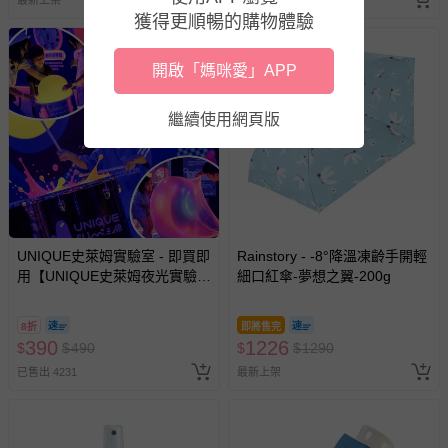
最新上架
最新上架
獲得更順暢的購物體驗
開啟「媽咪愛」APP
繼續使用網頁版
UNIQUE史萊姆實驗室 - 即買即
Rainstory - -8°降溫凍齡手開輕
用【UNIQUE史萊姆夜光實驗室
細口紅傘-夢想之翼-200g
@ 台北科教館 】2026/6/11-
8/30 (電子票券，於展期現場憑
8折
即將售完
訂單編號兌換，逾期作廢) (大
390
1226
$
$
490
$
$
1290
人小孩均一價(3歲以上需購票))
已售出 4231
最新上架