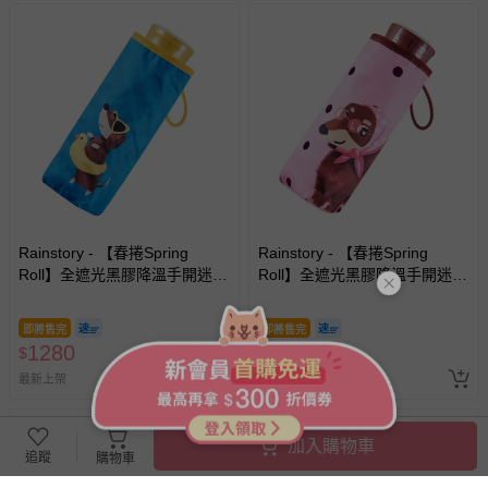
Rainstory - 【春捲Spring
Rainstory - 【春捲Spring
Roll】全遮光黑膠降溫手開迷你
Roll】全遮光黑膠降溫手開迷你
口袋傘-海灘漫步-195g
口袋傘-法式粉點-195g
即將售完
即將售完
1280
1280
$
$
最新上架
最新上架
加入購物車
追蹤
購物車