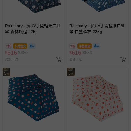
Rainstory - 抗UV手開輕細口紅
Rainstory - 抗UV手開輕細口紅
傘-森林旅程-225g
傘-白熊森林-225g
7折
即將售完
7折
即將售完
616
616
$
$
880
$
$
880
最新上架
最新上架
回饋
回饋
5
5
%
%