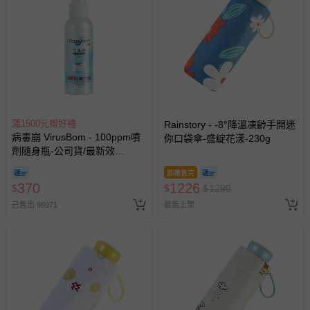
滿1500元贈好禮
Rainstory - -8°降溫凍齡手開迷
病毒崩 VirusBom - 100ppm噴
你口袋傘-盛綻花漾-230g
劑隨身瓶-公司貨/最新效
期-100ml
即將售完
370
1226
$
$
$
1290
已售出 98971
最新上架