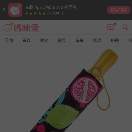
首載 App 現領 $ 100 折價券
點我領券
( 10000+ )
分類
首頁
嬰幼
童裝
玩具
家居
旅遊