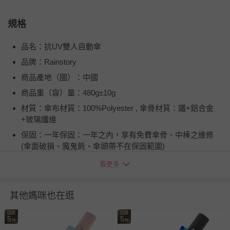
規格
品名：抗UV雙人自動傘
品牌：Rainstory
商品產地（國）：中國
商品重（容）量：480g±10g
材質：傘布材質：100%Polyester , 傘骨材質：鐵+鋁合金
+玻璃纖維
保固：一年保固：一年之內，享有免費傘骨、中棒之維修
(傘面破損、魔鬼氈、傘頭帶不在保固範圍)
詳細尺寸：360mm * 60mm * 60mm
看更多
注意事項：1．雨天使用後，請務必放置於陰暗處晾乾，以
防金屬氧化。 2．本產品不建議在颱風天使用。
其他媽咪也在逛
使用方式：使用前，先輕輕地晃動雨傘，使其傘布較為鬆
回饋
開，再行展開雨傘。
回饋
5
5
%
%