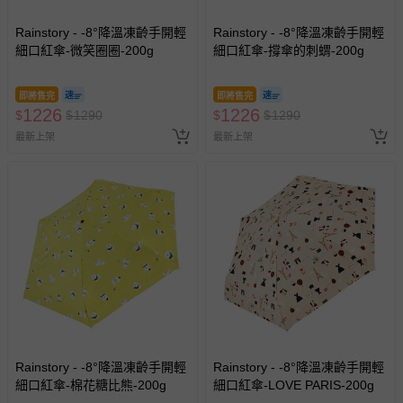
國際航空、客運、訂房等服務。
Rainstory - -8°降溫凍齡手開輕
Rainstory - -8°降溫凍齡手開輕
細口紅傘-微笑圈圈-200g
細口紅傘-撐傘的刺蝟-200g
相關的退換貨辦理流程，可詳見：
退換貨 & 退款問題
即將售完
即將售完
1226
1226
$
$
1290
$
$
1290
其他常見問題：
最新上架
最新上架
運送服務：目前提供的運送僅限台灣本島。如您位於離島地
區，可能會無法配送，或須依據商品需加收離島運費。廠商
亦保留出貨與否的權利。離島、偏遠地區、樓層親送等加價
費用，可能會另需加收。
商品實際的配達日期，可於訂單個人資料內的查詢訂單內，
已出貨通知之訊息為主。
如您收到商品，請依正常流程檢查是否完好，若商品遇瑕疵
情形，您可申請更換新品或退貨，請見：
退貨的辦理流程
。
若您對於會員帳號、商品訂購與資訊、購物流程、付款方
式、折價券與購物金的使用、退貨及商品運送方式等有疑
問，你可詳見：
媽咪愛客服中心
。
Rainstory - -8°降溫凍齡手開輕
Rainstory - -8°降溫凍齡手開輕
細口紅傘-棉花糖比熊-200g
細口紅傘-LOVE PARIS-200g
預購商品：預購為海外同步代購，遇缺貨即會通知媽咪並協