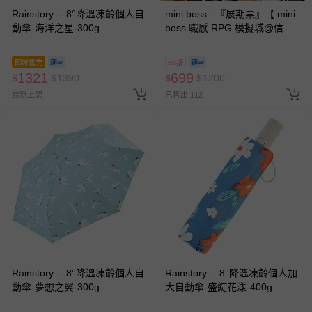
Rainstory - -8°降溫凍齡個人自
mini boss - 『展期票』【 mini
動傘-海洋之星-300g
boss 職感 RPG 模擬城@信義
A11 】2026/7/10-8/30 (電子票
券，於展期現場憑訂單編號兌
即將售完
58折
換，依現場梯次安排入場，逾
1321
699
$
$
1390
$
$
1200
期作廢) (兒童票(2歲以上)贈一
最新上架
已售出 112
名陪伴成人)
Rainstory - -8°降溫凍齡個人自
Rainstory - -8°降溫凍齡個人加
動傘-夢想之翼-300g
大自動傘-盛綻花漾-400g