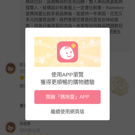
媽咪您好：感謝媽咪的意見回饋，雙人傘因為要能夠
撐雙人，結構設計和重量上一定會比較重，Rainstory
是媽咪愛比較多家品牌後，能提供一年保固、花色又
多元的優質品牌，我們會將您寶貴的意見反映給廠
商，作為日後改善的方向。未來有任何商品問題歡迎
與我們聯繫，謝謝您！媽咪愛服務時間: 週一至週五
9:30-12:00 14:00-18:00 LINE@客服 ID：
@mamilove
彭芷萱
2021年12月
使用APP瀏覽
獲得更順暢的購物體驗
抗UV雙人自動傘-馬戲團-米
開啟「媽咪愛」APP
牽著小孩不怕淋到雨了，圖樣可愛又實用～讚
繼續使用網頁版
菲庭唐
2021年11月