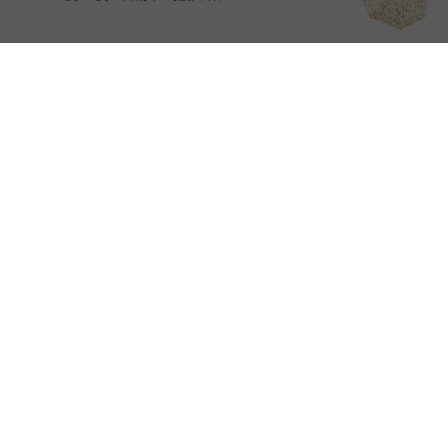
黃珮珮
2021年3月
抗UV雙人自動傘-馬戲團-藍
莫小樂
2021年3月
抗UV雙人自動傘-馬戲團-米
傘面很大、圖案可愛，但有點重量，出貨快速
Ki