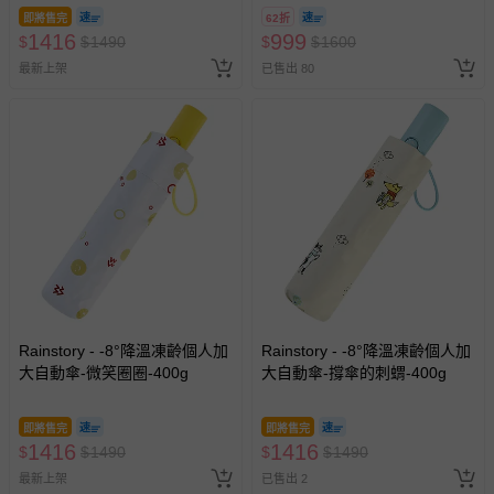
換，贈送券現場領取)-效期至
即將售完
62折
2026/10/16 正券逾期視同現金
1416
999
$
$
1490
$
$
1600
券使用
最新上架
已售出 80
Rainstory - -8°降溫凍齡個人加
Rainstory - -8°降溫凍齡個人加
大自動傘-微笑圈圈-400g
大自動傘-撐傘的刺蝟-400g
即將售完
即將售完
1416
1416
$
$
1490
$
$
1490
最新上架
已售出 2