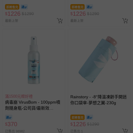
即將售完
即將售完
1226
1226
$
$
1290
$
$
1290
最新上架
最新上架
滿1500元贈好禮
Rainstory - -8°降溫凍齡手開迷
病毒崩 VirusBom - 100ppm噴
你口袋傘-夢想之翼-230g
劑隨身瓶-公司貨/最新效
期-100ml
即將售完
370
1226
$
$
$
1290
已售出 98982
已售出 1