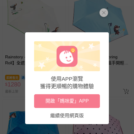
墊、寢具類等）。
-新生兒親膚衣物（嬰幼兒包巾與背巾、包屁衣、學習
褲、紗布衣等）。
-接觸性孕哺產品（奶嘴、奶瓶、擠乳器、哺乳衣、托腹
帶束縛衣、餐搖椅等）。
-其他原廠盒裝商品封口處已貼上「不可拆封」，或具警
示字句等說明貼紙、封條者。
國際航空、客運、訂房等服務。
Rainstory - 【春捲Spring
Rainstory - 【春捲Spring
Roll】全遮光黑膠降溫手開輕細
Roll】全遮光黑膠降溫手開輕細
相關的退換貨辦理流程，可詳見：
退換貨 & 退款問題
口紅傘-被窩日常-180g
口紅傘-泡澡時光-180g
使用APP瀏覽
即將售完
即將售完
1280
1280
$
$
獲得更順暢的購物體驗
其他常見問題：
最新上架
最新上架
運送服務：目前提供的運送僅限台灣本島。如您位於離島地
開啟「媽咪愛」APP
區，可能會無法配送，或須依據商品需加收離島運費。廠商
亦保留出貨與否的權利。離島、偏遠地區、樓層親送等加價
費用，可能會另需加收。
繼續使用網頁版
商品實際的配達日期，可於訂單個人資料內的查詢訂單內，
已出貨通知之訊息為主。