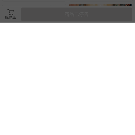
商品已停售
購物車
Rainstory - -8°降溫凍齡個人加
mini boss - 『展期票』【 mini
大自動傘-棉花糖比熊-400g
boss 職感 RPG 模擬城@信義
A11 】2026/7/10-8/30 (電子票
券，於展期現場憑訂單編號兌
即將售完
58折
換，依現場梯次安排入場，逾
1416
699
$
$
1490
$
$
1200
期作廢) (兒童票(2歲以上)贈一
已售出 1
已售出 128
名陪伴成人)