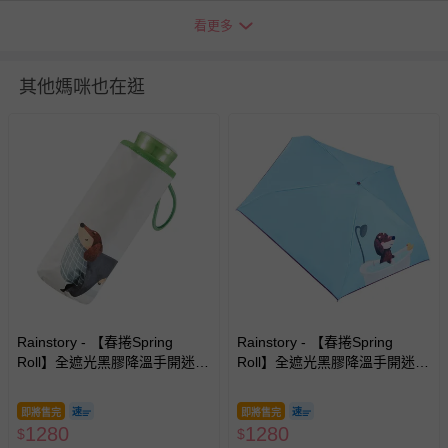
詳細尺寸：360mm * 60mm * 60mm
看更多
注意事項：1．雨天使用後，請務必放置於陰暗處晾乾，以
防金屬氧化。 2．本產品不建議在颱風天使用。
其他媽咪也在逛
使用方式：使用前，先輕輕地晃動雨傘，使其傘布較為鬆
開，再行展開雨傘。
商品運送限制：出貨地限台灣本島
退換貨須知
您所購買的商品享有7天的鑑賞期／猶豫期權益，但此期間
並非試用期，您所退回的商品必須是未經使用的全新狀態，
包含完整包裝、配件、說明文件及贈品等。
如需退換貨，請於收到商品7天（含例假日內提出），如為
瑕疵退換貨所產生的運費，將由媽咪愛負責處理，若非瑕疵
Rainstory - 【春捲Spring
Rainstory - 【春捲Spring
退貨，您可至『查詢訂單』>『已出貨』中查詢該筆訂單，
Roll】全遮光黑膠降溫手開迷你
Roll】全遮光黑膠降溫手開迷你
並點選『我要退貨』即可進行申請。若有相關退貨問題，請
口袋傘-被窩日常-195g
口袋傘-泡澡時光-195g
至媽咪愛
LINE@客服ID: @mamilove
我們將依序為您處理
即將售完
即將售完
與服務，謝謝。
1280
1280
$
$