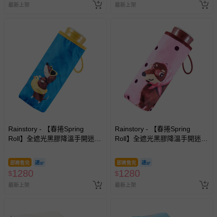
最新上架
最新上架
針對滿件折/滿額贈…等活動，如因部份退貨，而該訂單保
留商品未達活動門檻，將以原價計算，活動贈品亦需一併退
回。
部分商品依據消費者保護法的規定，不適用七天鑑賞期/猶
豫期範圍：
易於腐敗、保存期限較短或解約時即將逾期（例如生鮮
商品、食品等）。
客製化商品（例如客製生日書、姓名貼等）。
報紙、期刊或雜誌（惟書籍如經拆封、使用，則酌收整
新費用）。
Rainstory - 【春捲Spring
Rainstory - 【春捲Spring
Roll】全遮光黑膠降溫手開迷你
Roll】全遮光黑膠降溫手開迷你
經消費者拆封之影音商品或電腦軟體（例如 DVD、CD
口袋傘-海灘漫步-195g
口袋傘-法式粉點-195g
等）。
即將售完
即將售完
非以有形媒介提供之數位內容或一經提供即為完成之線
1280
1280
$
$
上服務，經消費者事先同意始提供（例如線上課程、遊
最新上架
最新上架
戲或活動點數等）。
已拆封之以下類型商品：
-個人衛生用品（例如尿布、貼身衣物、泳裝、襪子、地