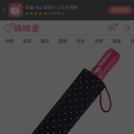
首載 App 現領 $ 100 折價券
點我領券
( 10000+ )
分類
首頁
嬰幼
童裝
玩具
家居
旅遊