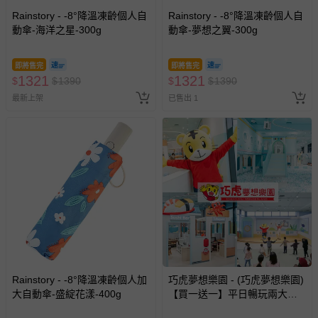
Rainstory - -8°降溫凍齡個人自
Rainstory - -8°降溫凍齡個人自
動傘-海洋之星-300g
動傘-夢想之翼-300g
即將售完
即將售完
1321
1321
$
$
1390
$
$
1390
最新上架
已售出 1
Rainstory - -8°降溫凍齡個人加
巧虎夢想樂園 - (巧虎夢想樂園)
大自動傘-盛綻花漾-400g
【買一送一】平日暢玩兩大一
小套票 (正券為電子票券現場兌