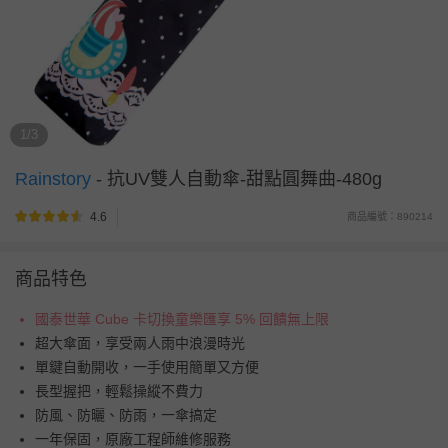
1/3
Rainstory
-
抗UV雙人自動傘-甜點圓舞曲-480g
4.6
商品編號：890214
商品特色
國泰世華 Cube 卡切換童樂匯享 5% 回饋無上限
超大傘面，享受兩人雨中浪漫時光
單鍵自動開收，一手使用簡單又方便
長型握把，輕鬆操縱不費力
防風、防曬、防雨，一傘搞定
一年保固，原廠工程師維修服務