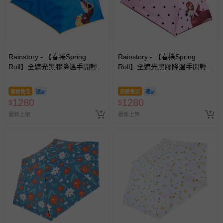
如您收到商品，請依正常流程檢查是否完好，若商品遇瑕疵
情形，您可申請更換新品或退貨，請見：
退貨的辦理流程
。
若您對於會員帳號、商品訂購與資訊、購物流程、付款方
式、折價券與購物金的使用、退貨及商品運送方式等有疑
問，你可詳見：
媽咪愛客服中心
。
Rainstory - 【春捲Spring
Rainstory - 【春捲Spring
Roll】全遮光黑膠降溫手開輕細
Roll】全遮光黑膠降溫手開輕細
預購商品：預購為海外同步代購，遇缺貨即會通知媽咪並協
口紅傘-海灘漫步-180g
口紅傘-法式粉點-180g
助取消退款事宜。
即將售完
即將售完
商品如因「價格、組合」等錯誤原因，導致無法安排出貨，
1280
1280
$
$
會主動以簡訊及mail通知訂單取消事宜，並將提供適當補
最新上架
最新上架
償。