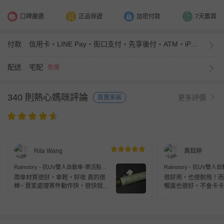
口碑嚴選
正品保證
加密付款
7天鑑賞
付款
信用卡・LINE Pay・街口支付・先享後付・ATM・iPASS MONEY
配送
宅配
免運
340 則熱心媽咪評論
更多評價
真實承諾
Rita Wang
黃鈺婷
Rainstory - 抗UV雙人自動傘-樂活點點-
Rainstory - 抗UV雙
粉綠
亮綠
雨傘材質很好，傘輕，好收 真的很
很好用，也很耐用！而
棒~ 賣家處理寄件動作快，很快就收
暢度也很好，不會卡卡
到 讚讚讚~