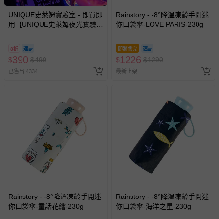
UNIQUE史萊姆實驗室 - 即買即
Rainstory - -8°降溫凍齡手開迷
用【UNIQUE史萊姆夜光實驗室
你口袋傘-LOVE PARIS-230g
@ 台北科教館 】2026/6/11-
8/30 (電子票券，於展期現場憑
8折
即將售完
訂單編號兌換，逾期作廢) (大
390
1226
$
$
490
$
$
1290
人小孩均一價(3歲以上需購票))
已售出 4334
最新上架
Rainstory - -8°降溫凍齡手開迷
Rainstory - -8°降溫凍齡手開迷
你口袋傘-童話花繪-230g
你口袋傘-海洋之星-230g