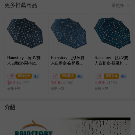
更多推薦商品
看更多
Rainstory - 抗UV雙
Rainstory - 抗UV雙
Rainstory - 抗UV雙
人自動傘-森林旅
人自動傘-白熊森
人自動傘-蘋果刺蝟
程-480g
林-480g
(藍)-480g
7折
即將售完
7折
即將售完
7折
即將售完
$
896
$
896
$
896
1280
1280
1280
$
$
$
最新上架
最新上架
最新上架
介紹