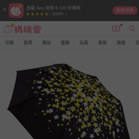
首載 App 現領 $ 100 折價券
點我領券
( 10000+ )
分類
首頁
嬰幼
童裝
玩具
家居
旅遊