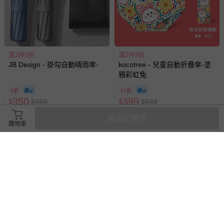
滿2件9折
滿2件9折
JB Design - 掛勾自動晴雨傘-
kocotree - 兒童自動折疊傘-塗
鴉彩虹兔
5折
57折
350
399
$
$
699
$
$
699
最新上架
最新上架
商品已停售
購物車