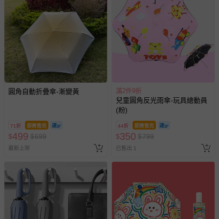
滿2件9折
圓角自動折疊傘-漸變黃
兒童圓角反光雨傘-玩具總動員
(粉)
71折
即將售完
44折
即將售完
499
350
$
$
699
$
$
799
最新上架
已售出 1