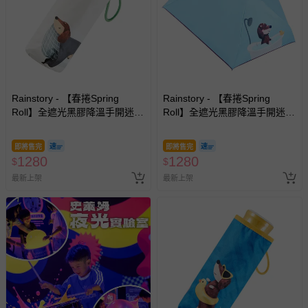
您所購買的商品享有7天的鑑賞期／猶豫期權益，但此期間
並非試用期，您所退回的商品必須是未經使用的全新狀態，
包含完整包裝、配件、說明文件及贈品等。
如需退換貨，請於收到商品7天（含例假日內提出），如為
瑕疵退換貨所產生的運費，將由媽咪愛負責處理，若非瑕疵
Rainstory - 【春捲Spring
Rainstory - 【春捲Spring
退貨，您可至『查詢訂單』>『已出貨』中查詢該筆訂單，
Roll】全遮光黑膠降溫手開迷你
Roll】全遮光黑膠降溫手開迷你
並點選『我要退貨』即可進行申請。若有相關退貨問題，請
口袋傘-被窩日常-195g
口袋傘-泡澡時光-195g
至媽咪愛
LINE@客服ID: @mamilove
我們將依序為您處理
即將售完
即將售完
與服務，謝謝。
1280
1280
$
$
最新上架
最新上架
針對滿件折/滿額贈…等活動，如因部份退貨，而該訂單保
留商品未達活動門檻，將以原價計算，活動贈品亦需一併退
回。
部分商品依據消費者保護法的規定，不適用七天鑑賞期/猶
豫期範圍：
易於腐敗、保存期限較短或解約時即將逾期（例如生鮮
商品、食品等）。