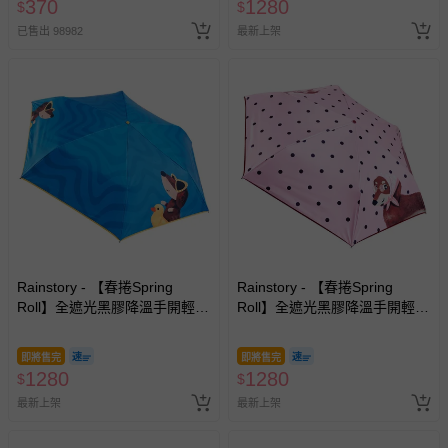
370
1280
$
$
會主動以簡訊及mail通知訂單取消事宜，並將提供適當補
已售出 98982
最新上架
償。
Rainstory - 【春捲Spring
Rainstory - 【春捲Spring
Roll】全遮光黑膠降溫手開輕細
Roll】全遮光黑膠降溫手開輕細
口紅傘-海灘漫步-180g
口紅傘-法式粉點-180g
即將售完
即將售完
1280
1280
$
$
最新上架
最新上架