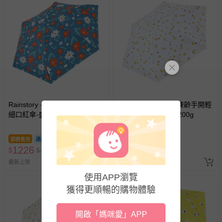
Rainstory - -8°降溫凍齡手開輕
Rainstory - -8°降溫凍齡手開輕
細口紅傘-盛綻花漾-200g
細口紅傘-微笑圈圈-200g
即將售完
即將售完
1226
1226
$
$
1290
$
$
1290
最新上架
最新上架
使用APP瀏覽
獲得更順暢的購物體驗
開啟「媽咪愛」APP