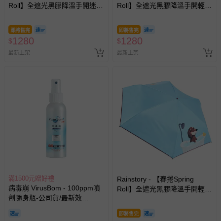
Roll】全遮光黑膠降溫手開迷你
Roll】全遮光黑膠降溫手開輕細
相關的退換貨辦理流程，可詳見：
退換貨 & 退款問題
口袋傘-法式粉點-195g
口紅傘-被窩日常-180g
即將售完
即將售完
1280
1280
$
$
其他常見問題：
最新上架
最新上架
運送服務：目前提供的運送僅限台灣本島。如您位於離島地
區，可能會無法配送，或須依據商品需加收離島運費。廠商
亦保留出貨與否的權利。離島、偏遠地區、樓層親送等加價
費用，可能會另需加收。
商品實際的配達日期，可於訂單個人資料內的查詢訂單內，
已出貨通知之訊息為主。
如您收到商品，請依正常流程檢查是否完好，若商品遇瑕疵
情形，您可申請更換新品或退貨，請見：
退貨的辦理流程
。
若您對於會員帳號、商品訂購與資訊、購物流程、付款方
式、折價券與購物金的使用、退貨及商品運送方式等有疑
滿1500元贈好禮
問，你可詳見：
媽咪愛客服中心
。
Rainstory - 【春捲Spring
病毒崩 VirusBom - 100ppm噴
Roll】全遮光黑膠降溫手開輕細
預購商品：預購為海外同步代購，遇缺貨即會通知媽咪並協
劑隨身瓶-公司貨/最新效
口紅傘-泡澡時光-180g
助取消退款事宜。
期-100ml
即將售完
商品如因「價格、組合」等錯誤原因，導致無法安排出貨，