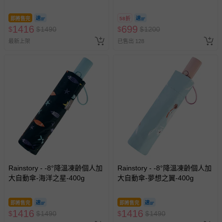
A11 】2026/7/10-8/30 (電子票
券，於展期現場憑訂單編號兌
即將售完
58折
換，依現場梯次安排入場，逾
1416
699
$
$
1490
$
$
1200
期作廢) (兒童票(2歲以上)贈一
最新上架
已售出 128
名陪伴成人)
Rainstory - -8°降溫凍齡個人加
Rainstory - -8°降溫凍齡個人加
大自動傘-海洋之星-400g
大自動傘-夢想之翼-400g
即將售完
即將售完
1416
1416
$
$
1490
$
$
1490