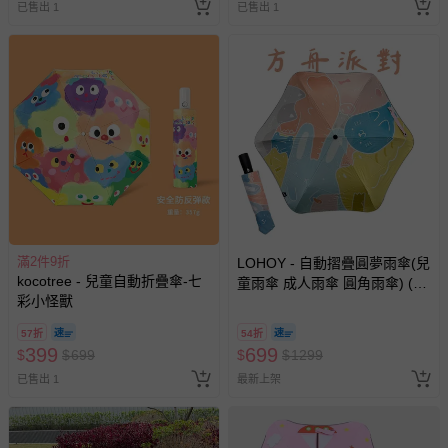
已售出 1
已售出 1
滿2件9折
LOHOY - 自動摺疊圓夢雨傘(兒
kocotree - 兒童自動折疊傘-七
童雨傘 成人雨傘 圓角雨傘) (方
彩小怪獸
舟派對)
57折
54折
399
699
$
$
699
$
$
1299
已售出 1
最新上架