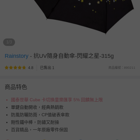
1/3
Rainstory
-
抗UV隨身自動傘-閃耀之星-315g
4.8
已售出 1
商品編號：890211
商品特色
國泰世華 Cube 卡切換童樂匯享 5% 回饋無上限
單鍵自動開收，經典熱銷款
防風防曬防雨，CP值破表傘款
剛性鐵中棒，防鏽又耐操
百貨精品，一年原廠零件保固