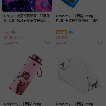
客製化商品（例如客製生日書、姓名貼等）。
報紙、期刊或雜誌（惟書籍如經拆封、使用，則酌收整
新費用）。
UNIQUE史萊姆實驗室 - 即買即
Rainstory - 【春捲Spring
用【UNIQUE史萊姆夜光實驗室
Roll】全遮光黑膠降溫手開迷你
經消費者拆封之影音商品或電腦軟體（例如 DVD、CD
@ 台北科教館 】2026/6/11-
口袋傘-海灘漫步-195g
等）。
8/30 (電子票券，於展期現場憑
8折
即將售完
訂單編號兌換，逾期作廢) (大
非以有形媒介提供之數位內容或一經提供即為完成之線
390
1280
$
$
490
$
人小孩均一價(3歲以上需購票))
上服務，經消費者事先同意始提供（例如線上課程、遊
已售出 4334
最新上架
戲或活動點數等）。
已拆封之以下類型商品：
-個人衛生用品（例如尿布、貼身衣物、泳裝、襪子、地
墊、寢具類等）。
-新生兒親膚衣物（嬰幼兒包巾與背巾、包屁衣、學習
褲、紗布衣等）。
-接觸性孕哺產品（奶嘴、奶瓶、擠乳器、哺乳衣、托腹
帶束縛衣、餐搖椅等）。
-其他原廠盒裝商品封口處已貼上「不可拆封」，或具警
示字句等說明貼紙、封條者。
國際航空、客運、訂房等服務。
Rainstory - 【春捲Spring
Rainstory - 【春捲Spring