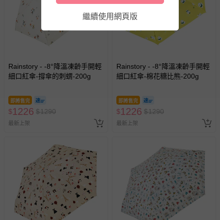
繼續使用網頁版
Rainstory - -8°降溫凍齡手開輕
Rainstory - -8°降溫凍齡手開輕
細口紅傘-撐傘的刺蝟-200g
細口紅傘-棉花糖比熊-200g
即將售完
即將售完
1226
1226
$
$
1290
$
$
1290
最新上架
最新上架