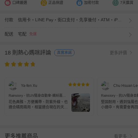
口碑嚴選
正品保證
加密付款
7天鑑賞
付款
信用卡・LINE Pay・街口支付・先享後付・ATM・iPASS MONEY
配送
宅配
免運
18 則熱心媽咪評論
更多評價
真實承諾
Ya-fen Xu
Chu Hsuan Le
Rainstory - 抗UV隨身自動傘-繽紛嘉年
Rainstory - 抗UV隨
華
華
花色典雅、方便攜帶、防紫外線、也
堅固耐用，遇到強風也
適合晴雨兩用，相當適合現在的天
小適中，有需要會再回
氣。
更多推薦商品
看更多