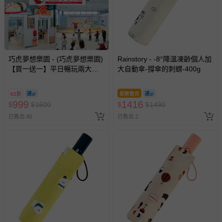
巧虎夢想樂園 - (巧虎夢想樂園)
Rainstory - -8°降溫凍齡個人加
【買一送一】平日暢玩兩大一
大自動傘-撐傘的刺蝟-400g
小套票 (正券為電子票券現場兌
換，贈送券現場領取)-效期至
62折
即將售完
2026/10/16 正券逾期視同現金
999
1416
$
$
1600
$
$
1490
券使用
已售出 80
已售出 2