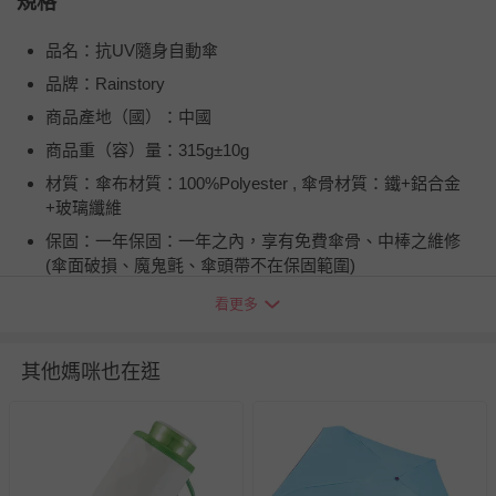
規格
品名：抗UV隨身自動傘
品牌：Rainstory
商品產地（國）：中國
商品重（容）量：315g±10g
材質：傘布材質：100%Polyester , 傘骨材質：鐵+鋁合金
+玻璃纖維
保固：一年保固：一年之內，享有免費傘骨、中棒之維修
(傘面破損、魔鬼氈、傘頭帶不在保固範圍)
詳細尺寸：280mm * 50mm * 50mm
看更多
注意事項：1．雨天使用後，請務必放置於陰暗處晾乾，以
防金屬氧化。 2．本產品不建議在颱風天使用。
其他媽咪也在逛
使用方式：使用前，先輕輕地晃動雨傘，使其傘布較為鬆
開，再行展開雨傘。
商品運送限制：出貨地限台灣本島
退換貨須知