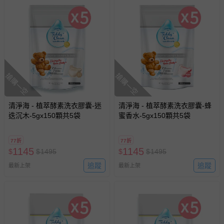
搶購一空
搶購一空
清淨海 - 植萃酵素洗衣膠囊-迷
清淨海 - 植萃酵素洗衣膠囊-蜂
迭沉木-5gx150顆共5袋
蜜香水-5gx150顆共5袋
77折
77折
1145
1145
$
$
1495
$
$
1495
追蹤
追蹤
最新上架
最新上架