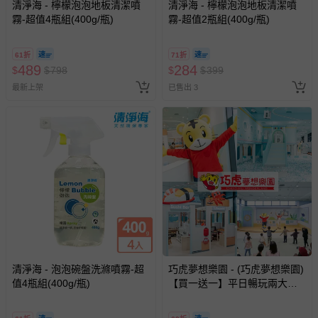
清淨海 - 檸檬泡泡地板清潔噴
清淨海 - 檸檬泡泡地板清潔噴
霧-超值4瓶組(400g/瓶)
霧-超值2瓶組(400g/瓶)
61折
71折
489
284
$
$
798
$
$
399
最新上架
已售出 3
清淨海 - 泡泡碗盤洗滌噴霧-超
巧虎夢想樂園 - (巧虎夢想樂園)
值4瓶組(400g/瓶)
【買一送一】平日暢玩兩大一
小套票 (正券為電子票券現場兌
換，贈送券現場領取)-效期至