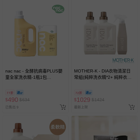
nac nac - 全酵抗病毒PLUS嬰
MOTHER-K - DIA衣物清潔日
童全家洗衣精-1瓶1包
常組(純粹洗衣精*2+ 純粹衣物
(1500+1100mL)
去漬噴霧*1)
77折
72折
490
1029
$
$
634
$
$
1424
已售出 9
最新上架