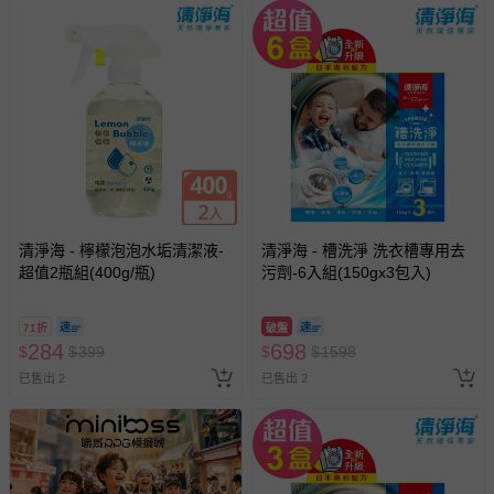
清淨海 - 檸檬泡泡水垢清潔液-
清淨海 - 槽洗淨 洗衣槽專用去
超值2瓶組(400g/瓶)
污劑-6入組(150gx3包入)
71折
破盤
284
698
$
$
399
$
$
1598
已售出 2
已售出 2