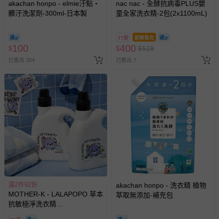
akachan honpo - elmie汙點・
nac nac - 全酵抗病毒PLUS嬰
髒汙洗潔劑-300ml-日本製
童全家洗衣精-2包(2x1100mL)
77折
即將售完
100
400
$
$
$
519
已售出 304
已售出 7
滿2件92折
akachan honpo - 洗衣精 植物
MOTHER-K - LALAPOPO 草本
萃取無添加-補充包
抗敏極淨洗衣精
1700ml/1300ml