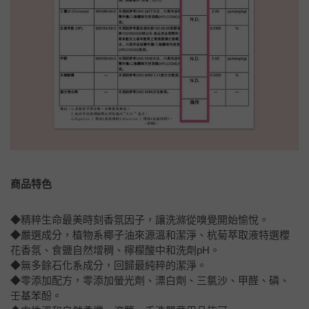
商品特色
◆精粹生命最美時刻香氛因子，讓洗滌從嗅覺開始愉悅。
◆嚴選成分，植物系椰子油來源溫和潔淨、杭菊萃取液特選櫻
花香氛、食鹽自然增稠、檸檬酸中和洗劑pH。
◆無多餘石化系成分，回歸最純粹的潔淨。
◆零添加配方，零添加螢光劑、漂白劑、三氯沙、甲醛、磷、
壬基苯酚。