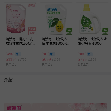
清淨海 - 櫻花7+ 洗
清淨海 - 環保洗衣
清淨海 - 環保洗衣精
衣精補充包1500g(6
精-補充包1500g(6
(極淨升級)1800g(6
袋/箱裝)
瓶/箱裝)
瓶/箱裝)
66折
5折
57折
$
1194
$
699
$
799
1799
1399
1399
$
$
$
已售出 2
已售出 1
最新上架
介紹