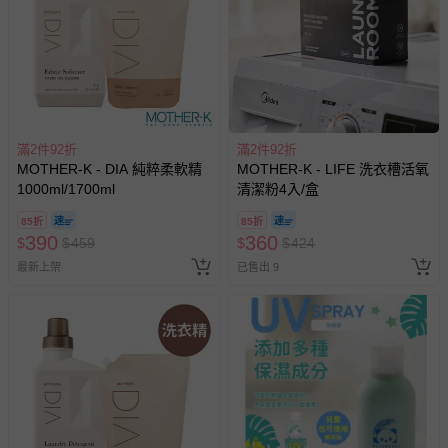
滿2件92折
滿2件92折
MOTHER-K - DIA 純粹柔軟精
MOTHER-K - LIFE 洗衣槽活氧
1000ml/1700ml
清潔粉4入/盒
85折
85折
390
360
$
$
459
$
$
424
最新上架
已售出 9