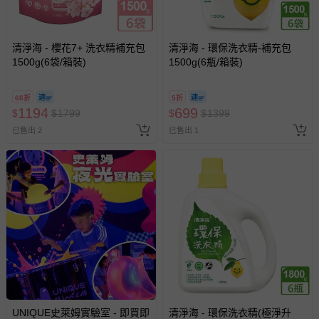
-新生兒親膚衣物（嬰幼兒包巾與背巾、包屁衣、學習
褲、紗布衣等）。
-接觸性孕哺產品（奶嘴、奶瓶、擠乳器、哺乳衣、托腹
清淨海 - 櫻花7+ 洗衣精補充包
清淨海 - 環保洗衣精-補充包
帶束縛衣、餐搖椅等）。
1500g(6袋/箱裝)
1500g(6瓶/箱裝)
-其他原廠盒裝商品封口處已貼上「不可拆封」，或具警
示字句等說明貼紙、封條者。
66折
5折
國際航空、客運、訂房等服務。
1194
699
$
$
1799
$
$
1399
已售出 2
已售出 1
相關的退換貨辦理流程，可詳見：
退換貨 & 退款問題
其他常見問題：
運送服務：目前提供的運送僅限台灣本島。如您位於離島地
區，可能會無法配送，或須依據商品需加收離島運費。廠商
亦保留出貨與否的權利。離島、偏遠地區、樓層親送等加價
費用，可能會另需加收。
商品實際的配達日期，可於訂單個人資料內的查詢訂單內，
已出貨通知之訊息為主。
如您收到商品，請依正常流程檢查是否完好，若商品遇瑕疵
UNIQUE史萊姆實驗室 - 即買即
清淨海 - 環保洗衣精(極淨升