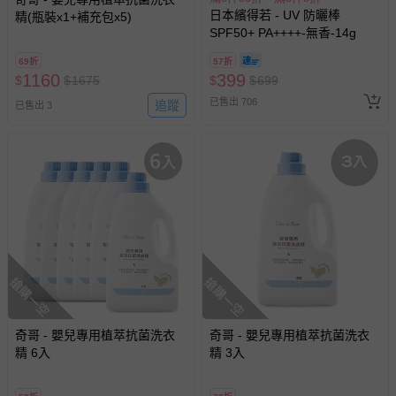
日本繽得若 - UV 防曬棒
精(瓶裝x1+補充包x5)
SPF50+ PA++++-無香-14g
69折
57折
1160
399
$
$
1675
$
$
699
已售出 706
追蹤
已售出 3
搶購一空
搶購一空
奇哥 - 嬰兒專用植萃抗菌洗衣
奇哥 - 嬰兒專用植萃抗菌洗衣
精 6入
精 3入