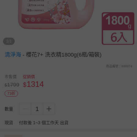
1/1
清淨海
-
櫻花7+ 洗衣精1800g(6瓶/箱裝)
商品編號：888974
市售價
促銷價
1314
$
1799
$
73折
1
數量
現貨
付款後 1~3 個工作天 出貨