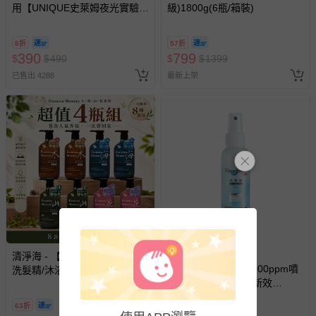
用【UNIQUE史萊姆夜光實驗室
級)1800g(6瓶/箱裝)
情形，您可申請更換新品或退貨，請見：
退貨的辦理流程
。
@ 台北科教館 】2026/6/11-
若您對於會員帳號、商品訂購與資訊、購物流程、付款方
8/30 (電子票券，於展期現場憑
8折
57折
式、折價券與購物金的使用、退貨及商品運送方式等有疑
訂單編號兌換，逾期作廢) (大
390
799
$
$
490
$
$
1399
問，你可詳見：
媽咪愛客服中心
。
人小孩均一價(3歲以上需購票))
已售出 4288
最新上架
預購商品：預購為海外同步代購，遇缺貨即會通知媽咪並協
助取消退款事宜。
商品如因「價格、組合」等錯誤原因，導致無法安排出貨，
會主動以簡訊及mail通知訂單取消事宜，並將提供適當補
償。
滿1500元贈好禮
清淨海 - 【清淨海】森山島讀
病毒崩 VirusBom - 100ppm噴
洗髮精/沐浴露-超值4瓶組
劑隨身瓶-公司貨/最新效
(750ml/瓶)-(木/海)
期-100ml
63折