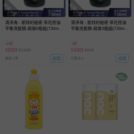
搶購一空
搶購一空
清淨海 - 凱特的秘密 茶花控油
清淨海 - 凱特的秘密 茶花控油
平衡洗髮精-超值6瓶組(730ml/
平衡洗髮精-超值3瓶組(730ml/
瓶)
瓶)
45折
5折
899
499
$
$
1998
$
$
999
追蹤
追蹤
最新上架
已售出 4