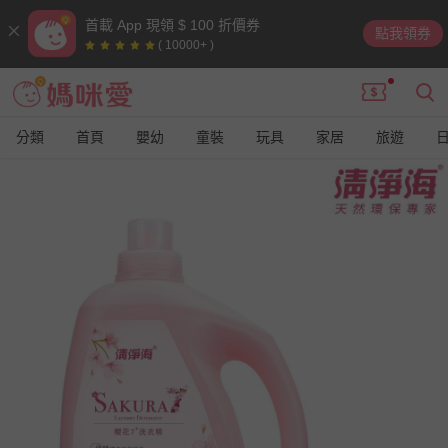
首載 App 現領 $ 100 折價券
點我領券
( 10000+ )
分類
首頁
嬰幼
童裝
玩具
家居
旅遊