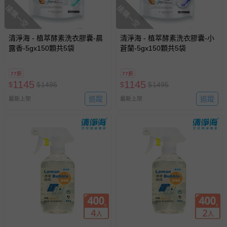
搶購一空
搶購一空
清淨海 - 植萃酵素洗衣膠囊-晨
清淨海 - 植萃酵素洗衣膠囊-小
露香-5gx150顆共5袋
蒼蘭-5gx150顆共5袋
77折
77折
1145
1145
$
$
1495
$
$
1495
追蹤
追蹤
最新上架
最新上架