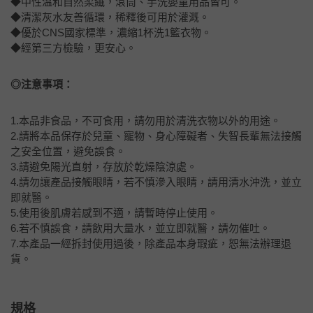
◆中性溫和自然柔纖，滾筒、手洗嬰童用品皆可。
◆清潔灰水友善循環，稀釋後可用於灌溉。
◆優於CNS國家標準，濃縮1杯洗1籃衣物。
◆經第三方檢驗，更安心。
◎注意事項：
1.本品非食品，不可食用，請勿用於清洗衣物以外的用途。
2.請將本品保存於兒童、寵物、身心障礙者、失智長輩無法接觸
之安全位置，避免誤食。
3.請避免陽光直射，存放於乾燥陰涼處。
4.請勿讓產品接觸眼睛，若不慎滲入眼睛，請用清水沖洗，並立
即就醫。
5.使用後肌膚若感到不適，請暫時停止使用。
6.若不慎誤食，請飲用大量水，並立即就醫，請勿催吐。
7.本產品一經拆封使用過後，除產品本身瑕疵，恕無法辦理退
貨。
規格