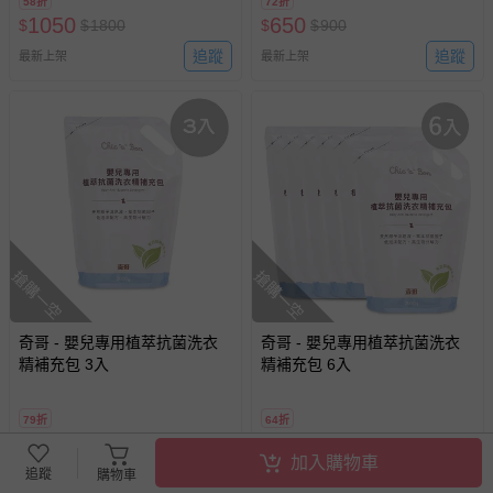
58折
72折
1050
650
$
$
1800
$
$
900
追蹤
追蹤
最新上架
最新上架
搶購一空
搶購一空
奇哥 - 嬰兒專用植萃抗菌洗衣
奇哥 - 嬰兒專用植萃抗菌洗衣
精補充包 3入
精補充包 6入
79折
64折
650
1050
$
$
825
$
$
1650
加入購物車
追蹤
追蹤
追蹤
已售出 1
最新上架
購物車