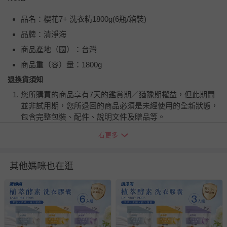
品名：櫻花7+ 洗衣精1800g(6瓶/箱裝)
品牌：清淨海
商品產地（國）：台灣
商品重（容）量：1800g
退換貨須知
您所購買的商品享有7天的鑑賞期／猶豫期權益，但此期間
並非試用期，您所退回的商品必須是未經使用的全新狀態，
包含完整包裝、配件、說明文件及贈品等。
看更多
如需退換貨，請於收到商品7天（含例假日內提出），如為
瑕疵退換貨所產生的運費，將由媽咪愛負責處理，若非瑕疵
退貨，您可至『查詢訂單』>『已出貨』中查詢該筆訂單，
其他媽咪也在逛
並點選『我要退貨』即可進行申請。若有相關退貨問題，請
至媽咪愛
LINE@客服ID: @mamilove
我們將依序為您處理
與服務，謝謝。
針對滿件折/滿額贈…等活動，如因部份退貨，而該訂單保