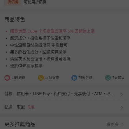
折價券
可使用折價券
商品特色
國泰世華 Cube 卡切換童樂匯享 5% 回饋無上限
嚴選成分，植物系椰子油溫和潔淨
中性溫和自然柔纖滾筒/手洗皆可
無多餘石化成分，回歸純粹潔淨
清潔灰水友善循環，稀釋後可灌溉
優於CNS國家標準
口碑嚴選
正品保證
加密付款
7天鑑賞
付款
信用卡・LINE Pay・街口支付・先享後付・ATM・iPASS MONEY
配送
宅配
免運
更多推薦商品
看更多