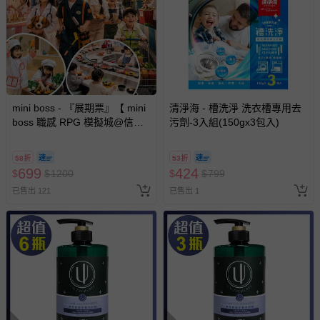
mini boss - 『展期票』【 mini
清淨海 - 槽洗淨 洗衣槽專用去
boss 職感 RPG 模擬城@信義
污劑-3入組(150gx3包入)
A11 】2026/7/10-8/30 (電子票
券，於展期現場憑訂單編號兌
58折
53折
換，依現場梯次安排入場，逾
699
424
$
$
1200
$
$
799
期作廢) (兒童票(2歲以上)贈一
已售出 121
已售出 1
名陪伴成人)