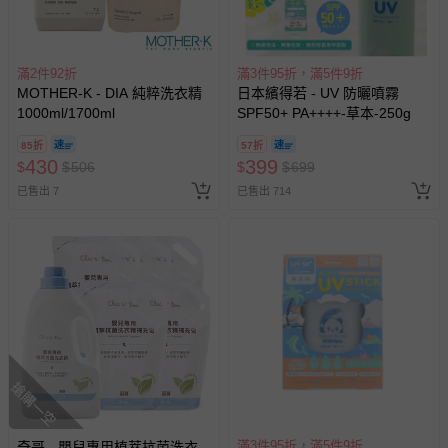
滿2件92折
滿3件95折，滿5件9折
MOTHER-K - DIA 純粹洗衣精
日本繽得若 - UV 防曬噴霧
1000ml/1700ml
SPF50+ PA++++-草本-250g
85折
57折
430
399
$
$
506
$
$
699
已售出 7
已售出 714
搶購一空
滿3件95折，滿5件9折
奇哥 - 嬰兒專用植萃抗菌洗衣