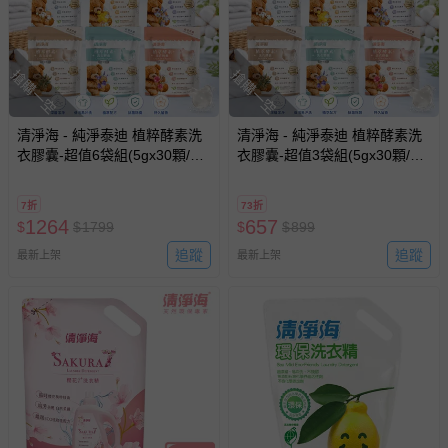
留商品未達活動門檻，將以原價計算，活動贈品亦需一併退
回。
搶購一空
搶購一空
部分商品依據消費者保護法的規定，不適用七天鑑賞期/猶
豫期範圍：
易於腐敗、保存期限較短或解約時即將逾期（例如生鮮
清淨海 - 純淨泰迪 植粹酵素洗
清淨海 - 純淨泰迪 植粹酵素洗
衣膠囊-超值6袋組(5gx30顆/
商品、食品等）。
衣膠囊-超值3袋組(5gx30顆/
袋)-5gx30顆
袋)-5gx30顆
客製化商品（例如客製生日書、姓名貼等）。
7折
73折
報紙、期刊或雜誌（惟書籍如經拆封、使用，則酌收整
1264
657
$
$
1799
$
$
899
新費用）。
追蹤
追蹤
最新上架
最新上架
經消費者拆封之影音商品或電腦軟體（例如 DVD、CD
等）。
非以有形媒介提供之數位內容或一經提供即為完成之線
上服務，經消費者事先同意始提供（例如線上課程、遊
戲或活動點數等）。
已拆封之以下類型商品：
-個人衛生用品（例如尿布、貼身衣物、泳裝、襪子、地
墊、寢具類等）。