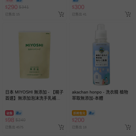
85折
290
300
$
$
341
$
已售出 15
已售出 41
日本 MIYOSHI 無添加 - 【親子
akachan honpo - 洗衣精 植物
首選】無添加泡沫洗手乳補充
萃取無添加-本體
包-300ml
破盤
即將售完
98
200
$
$
240
$
已售出 4575
已售出 18