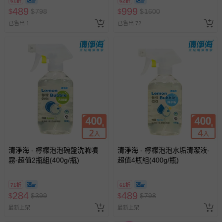
61折
62折
2026/10/16 正券逾期視同現金
489
999
$
$
798
$
$
1600
券使用
已售出 1
已售出 72
清淨海 - 檸檬泡泡碗盤洗滌噴
清淨海 - 檸檬泡泡水垢清潔液-
霧-超值2瓶組(400g/瓶)
超值4瓶組(400g/瓶)
71折
61折
284
489
$
$
399
$
$
798
最新上架
最新上架