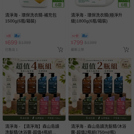
已出貨通知之訊息為主。
如您收到商品，請依正常流程檢查是否完好，若商品遇瑕疵
清淨海 - 環保洗衣精-補充包
清淨海 - 環保洗衣精(極淨升
1500g(6瓶/箱裝)
級)1800g(6瓶/箱裝)
情形，您可申請更換新品或退貨，請見：
退貨的辦理流程
。
若您對於會員帳號、商品訂購與資訊、購物流程、付款方
5折
57折
式、折價券與購物金的使用、退貨及商品運送方式等有疑
699
799
$
$
1399
$
$
1399
問，你可詳見：
媽咪愛客服中心
。
已售出 1
最新上架
預購商品：預購為海外同步代購，遇缺貨即會通知媽咪並協
助取消退款事宜。
商品如因「價格、組合」等錯誤原因，導致無法安排出貨，
會主動以簡訊及mail通知訂單取消事宜，並將提供適當補
償。
清淨海 - 【清淨海】森山島讀
清淨海 - 森山島讀洗髮精/沐浴
洗髮精/沐浴露-超值4瓶組
露-超值2瓶組(750ml/瓶)