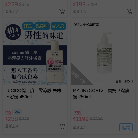
229
199
$
$
329
$
$
299
最新上架
最新上架
搶購一空
LUCIDO倫士度 - 零涼感 去味
MALIN+GOETZ - 蘭姆酒潔膚
沐浴露-450ml
露 250ml
7折
55折
238
1199
$
$
338
$
$
2200
最新上架
追蹤
最新上架