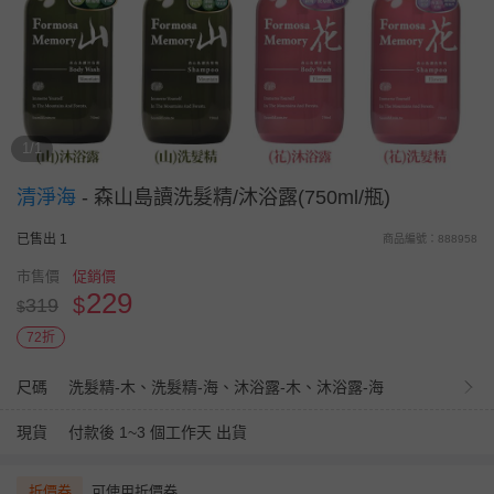
1/1
清淨海
-
森山島讀洗髮精/沐浴露(750ml/瓶)
已售出 1
商品編號：888958
市售價
促銷價
229
$
319
$
72折
尺碼
洗髮精-木、洗髮精-海、沐浴露-木、沐浴露-海
現貨
付款後 1~3 個工作天 出貨
折價券
可使用折價券