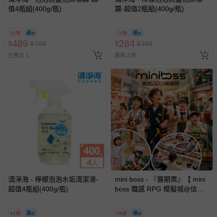
值4瓶組(400g/瓶)
霧-超值2瓶組(400g/瓶)
61折
71折
489
284
$
$
798
$
$
399
已售出 1
最新上架
清淨海 - 檸檬泡泡水垢清潔液-
mini boss - 『展期票』【 mini
超值4瓶組(400g/瓶)
boss 職感 RPG 模擬城@信義
A11 】2026/7/10-8/30 (電子票
券，於展期現場憑訂單編號兌
61折
58折