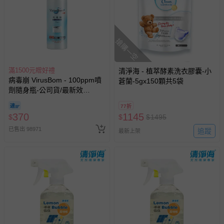
搶購一空
滿1500元贈好禮
清淨海 - 植萃酵素洗衣膠囊-小
病毒崩 VirusBom - 100ppm噴
蒼蘭-5gx150顆共5袋
劑隨身瓶-公司貨/最新效
期-100ml
77折
370
1145
$
$
$
1495
已售出 98971
追蹤
最新上架