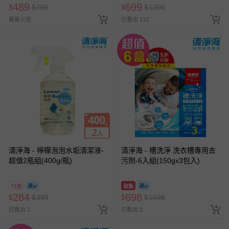
換，依現場梯次安排入場，逾
489
699
$
$
798
$
$
1200
期作廢) (兒童票(2歲以上)贈一
最新上架
已售出 112
名陪伴成人)
清淨海 - 檸檬泡泡水垢清潔液-
清淨海 - 槽洗淨 洗衣槽專用去
超值2瓶組(400g/瓶)
污劑-6入組(150gx3包入)
71折
破盤
284
698
$
$
399
$
$
1598
已售出 2
已售出 2