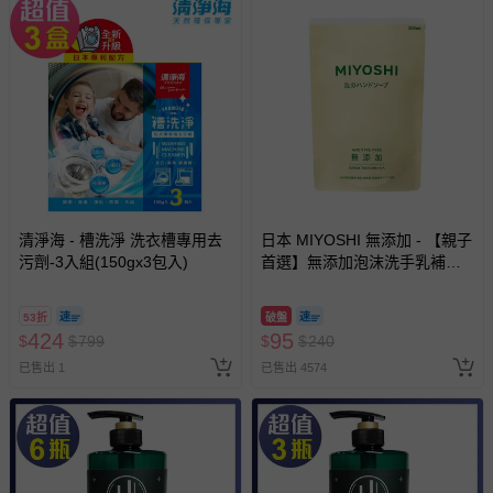
清淨海 - 槽洗淨 洗衣槽專用去
日本 MIYOSHI 無添加 - 【親子
污劑-3入組(150gx3包入)
首選】無添加泡沫洗手乳補充
包-300ml
53折
破盤
424
95
$
$
799
$
$
240
已售出 1
已售出 4574