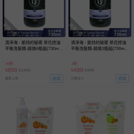
搶購一空
搶購一空
清淨海 - 凱特的秘密 茶花控油
清淨海 - 凱特的秘密 茶花控油
平衡洗髮精-超值6瓶組(730ml/
平衡洗髮精-超值3瓶組(730ml/
瓶)
瓶)
45折
5折
899
499
$
$
1998
$
$
999
追蹤
追蹤
最新上架
已售出 4