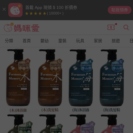
首載 App 現領 $ 100 折價券
點我領券
( 10000+ )
分類
首頁
嬰幼
童裝
玩具
家居
旅遊