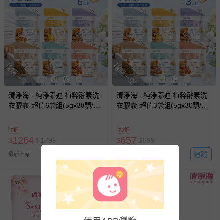
與服務，謝謝。
針對滿件折/滿額贈…等活動，如因部份退貨，而該訂單保
留商品未達活動門檻，將以原價計算，活動贈品亦需一併退
回。
搶購一空
搶購一空
部分商品依據消費者保護法的規定，不適用七天鑑賞期/猶
豫期範圍：
易於腐敗、保存期限較短或解約時即將逾期（例如生鮮
清淨海 - 純淨泰迪 植粹酵素洗
清淨海 - 純淨泰迪 植粹酵素洗
衣膠囊-超值6袋組(5gx30顆/
商品、食品等）。
衣膠囊-超值3袋組(5gx30顆/
袋)-5gx30顆
袋)-5gx30顆
客製化商品（例如客製生日書、姓名貼等）。
7折
73折
報紙、期刊或雜誌（惟書籍如經拆封、使用，則酌收整
1264
657
$
$
1799
$
$
899
新費用）。
追蹤
追蹤
最新上架
最新上架
經消費者拆封之影音商品或電腦軟體（例如 DVD、CD
等）。
非以有形媒介提供之數位內容或一經提供即為完成之線
上服務，經消費者事先同意始提供（例如線上課程、遊
戲或活動點數等）。