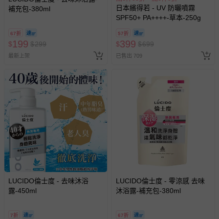
日本繽得若 - UV 防曬噴霧
補充包-380ml
SPF50+ PA++++-草本-250g
67折
57折
199
399
$
$
299
$
$
699
最新上架
已售出 709
LUCIDO倫士度 - 去味沐浴
LUCIDO倫士度 - 零涼感 去味
露-450ml
沐浴露-補充包-380ml
7折
67折