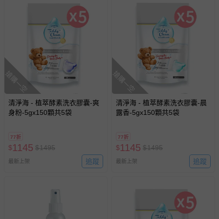
搶購一空
搶購一空
清淨海 - 植萃酵素洗衣膠囊-爽
清淨海 - 植萃酵素洗衣膠囊-晨
身粉-5gx150顆共5袋
露香-5gx150顆共5袋
77折
77折
1145
1145
$
$
1495
$
$
1495
追蹤
追蹤
最新上架
最新上架