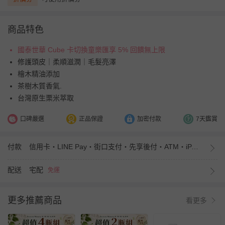
商品特色
國泰世華 Cube 卡切換童樂匯享 5% 回饋無上限
修護頭皮｜柔順滋潤｜毛髮亮澤
檜木精油添加
茶樹木質香氣.
台灣原生栗米萃取
口碑嚴選
正品保證
加密付款
7天鑑賞
付款
信用卡・LINE Pay・街口支付・先享後付・ATM・iPASS MONEY
配送
宅配
免運
更多推薦商品
看更多