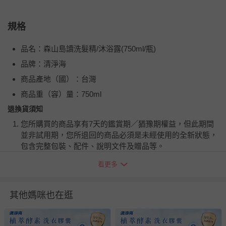
規格
品名：森山島讀洗髮精/沐浴露(750ml/瓶)
品牌：清淨海
商品產地（國）：台灣
商品重（容）量：750ml
退換貨須知
您所購買的商品享有7天的鑑賞期／猶豫期權益，但此期間
並非試用期，您所退回的商品必須是未經使用的全新狀態，
包含完整包裝、配件、說明文件及贈品等。
看更多
如需退換貨，請於收到商品7天（含例假日內提出），如為
瑕疵退換貨所產生的運費，將由媽咪愛負責處理，若非瑕疵
退貨，您可至『查詢訂單』>『已出貨』中查詢該筆訂單，
其他媽咪也在逛
並點選『我要退貨』即可進行申請。若有相關退貨問題，請
至媽咪愛
LINE@客服ID: @mamilove
我們將依序為您處理