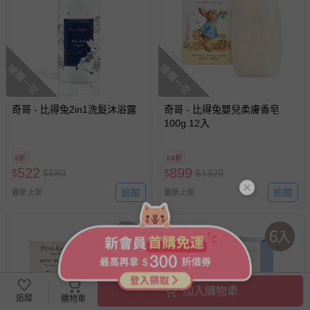
搶購一空
搶購一空
奇哥 - 比得兔2in1洗髮沐浴露
奇哥 - 比得兔嬰兒柔膚香皂
100g 12入
9折
68折
522
899
$
$
580
$
$
1320
追蹤
追蹤
最新上架
最新上架
加入購物車
追蹤
購物車