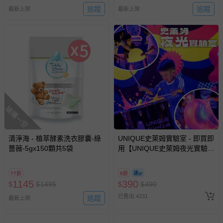
追蹤
追蹤
最新上架
最新上架
搶購一空
清淨海 - 植萃酵素洗衣膠囊-綠
UNIQUE史萊姆實驗室 - 即買即
薔薇-5gx150顆共5袋
用【UNIQUE史萊姆夜光實驗室
@ 台北科教館 】2026/6/11-
8/30 (電子票券，於展期現場憑
77折
8折
訂單編號兌換，逾期作廢) (大
1145
390
$
$
1495
$
$
490
人小孩均一價(3歲以上需購票))
已售出 4231
追蹤
最新上架