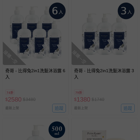
搶購一空
搶購一空
奇哥 - 比得兔2in1洗髮沐浴露 6
奇哥 - 比得兔2in1洗髮沐浴露 3
入
入
74折
79折
2580
1380
$
$
3480
$
$
1740
追蹤
追蹤
最新上架
最新上架