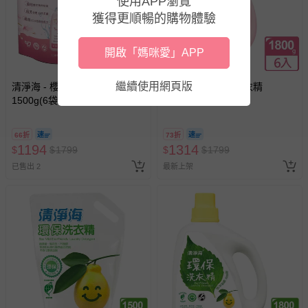
使用APP瀏覽
已拆封之以下類型商品：
獲得更順暢的購物體驗
-個人衛生用品（例如尿布、貼身衣物、泳裝、襪子、地
墊、寢具類等）。
-新生兒親膚衣物（嬰幼兒包巾與背巾、包屁衣、學習
開啟「媽咪愛」APP
褲、紗布衣等）。
-接觸性孕哺產品（奶嘴、奶瓶、擠乳器、哺乳衣、托腹
繼續使用網頁版
清淨海 - 櫻花7+ 洗衣精補充包
清淨海 - 櫻花7+ 洗衣精
帶束縛衣、餐搖椅等）。
1500g(6袋/箱裝)
1800g(6瓶/箱裝)
-其他原廠盒裝商品封口處已貼上「不可拆封」，或具警
示字句等說明貼紙、封條者。
66折
73折
國際航空、客運、訂房等服務。
1194
1314
$
$
1799
$
$
1799
已售出 2
最新上架
相關的退換貨辦理流程，可詳見：
退換貨 & 退款問題
其他常見問題：
運送服務：目前提供的運送僅限台灣本島。如您位於離島地
區，可能會無法配送，或須依據商品需加收離島運費。廠商
亦保留出貨與否的權利。離島、偏遠地區、樓層親送等加價
費用，可能會另需加收。
商品實際的配達日期，可於訂單個人資料內的查詢訂單內，