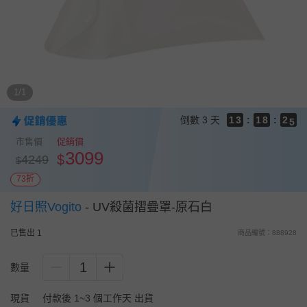
9
9
8
8
9
7
9
7
8
9
6
8
6
7
8
5
7
5
6
7
4
6
4
5
6
1/1
3
5
3
4
5
2
4
2
9
3
4
倒數
3 天
1
3
:
1
8
:
2
3
0
2
0
7
1
市售價
促銷價
2
1
6
0
3099
$
4249
1
$
0
5
0
4
73折
3
2
好日照Vogito
-
UV殺菌摺疊罩-原石白
1
0
已售出 1
商品編號：888928
1
數量
現貨
付款後 1~3 個工作天 出貨