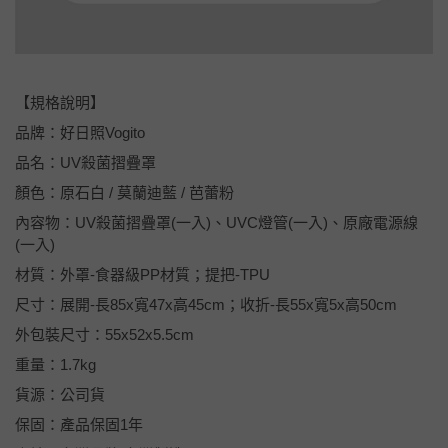
【規格說明】
品牌：好日照Vogito
品名：UV殺菌摺疊罩
顏色：原石白 / 莫蘭迪藍 / 芭蕾粉
內容物：UV殺菌摺疊罩(一入)、UVC燈管(一入)、原廠電源線
(一入)
材質：外罩-食器級PP材質；提把-TPU
尺寸：展開-長85x寬47x高45cm；收折-長55x寬5x高50cm
外包裝尺寸：55x52x5.5cm
重量：1.7kg
貨源：公司貨
保固：產品保固1年