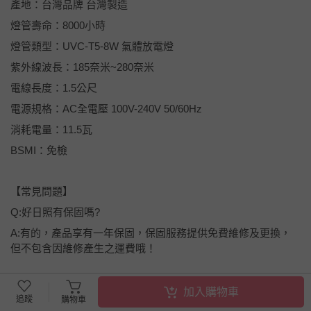
產地：台灣品牌 台灣製造
燈管壽命：8000小時
燈管類型：UVC-T5-8W 氣體放電燈
紫外線波長：185奈米~280奈米
電線長度：1.5公尺
電源規格：AC全電壓 100V-240V 50/60Hz
消耗電量：11.5瓦
BSMI：免檢
【常見問題】
Q:好日照有保固嗎?
A:有的，產品享有一年保固，保固服務提供免費維修及更換，
但不包含因維修產生之運費哦！
Q:使用時需要人避開嗎
加入購物車
追蹤
購物車
A:PP罩能全方位阻隔紫外線，使用時人可安心在旁，也可直視