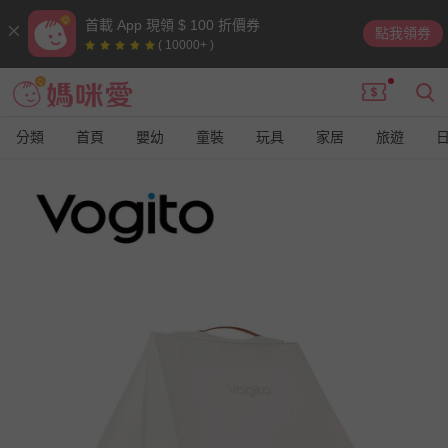
首載 App 現領 $ 100 折價券
點我領券
( 10000+ )
分類
首頁
嬰幼
童裝
玩具
家居
旅遊