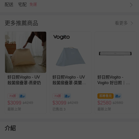
配送
宅配
免運
更多推薦商品
看更多
好日照Vogito - UV
好日照Vogito - UV
好日照Vogito -
殺菌摺疊罩-燕麥奶
殺菌摺疊罩-莫蘭迪
Vogito 好日照｜
藍
PuréWiser⁺™智能櫥
櫃殺菌燈
73折
73折
即將售完
$
3099
$
3099
$
2580
4249
4249
2680
$
$
$
最新上架
已售出 3
最新上架
介紹