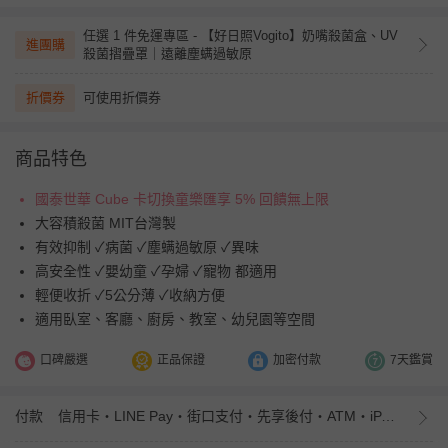
任選 1 件免運專區 - 【好日照Vogito】奶嘴殺菌盒、UV
進團購
殺菌摺疊罩｜遠離塵螨過敏原
折價券
可使用折價券
商品特色
國泰世華 Cube 卡切換童樂匯享 5% 回饋無上限
大容積殺菌 MIT台灣製
有效抑制 ✓病菌 ✓塵螨過敏原 ✓異味
高安全性 ✓嬰幼童 ✓孕婦 ✓寵物 都適用
輕便收折 ✓5公分薄 ✓收納方便
適用臥室、客廳、廚房、教室、幼兒園等空間
口碑嚴選
正品保證
加密付款
7天鑑賞
付款
信用卡・LINE Pay・街口支付・先享後付・ATM・iPASS MONEY