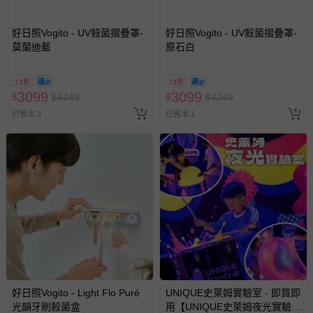
上服務，經消費者事先同意始提供（例如線上課程、遊
戲或活動點數等）。
好日照Vogito - UV殺菌摺疊罩-
好日照Vogito - UV殺菌摺疊罩-
已拆封之以下類型商品：
莫蘭迪藍
原石白
-個人衛生用品（例如尿布、貼身衣物、泳裝、襪子、地
墊、寢具類等）。
-新生兒親膚衣物（嬰幼兒包巾與背巾、包屁衣、學習
73折
73折
3099
3099
$
$
4249
$
$
4249
褲、紗布衣等）。
-接觸性孕哺產品（奶嘴、奶瓶、擠乳器、哺乳衣、托腹
已售出 3
已售出 1
帶束縛衣、餐搖椅等）。
-其他原廠盒裝商品封口處已貼上「不可拆封」，或具警
示字句等說明貼紙、封條者。
國際航空、客運、訂房等服務。
相關的退換貨辦理流程，可詳見：
退換貨 & 退款問題
其他常見問題：
運送服務：目前提供的運送僅限台灣本島。如您位於離島地
好日照Vogito - Light Flo Puré
UNIQUE史萊姆實驗室 - 即買即
區，可能會無法配送，或須依據商品需加收離島運費。廠商
光韻牙刷殺菌盒
用【UNIQUE史萊姆夜光實驗室
亦保留出貨與否的權利。離島、偏遠地區、樓層親送等加價