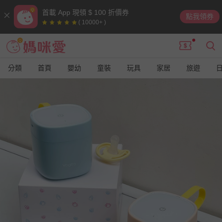
首載 App 現領 $ 100 折價券
點我領券
( 10000+ )
分類
首頁
嬰幼
童裝
玩具
家居
旅遊