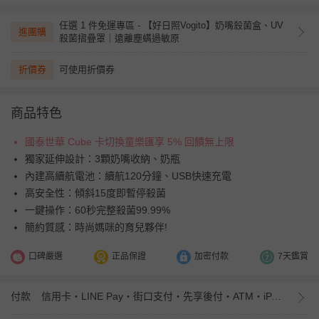
任選 1 件免運專區 - 【好日照Vogito】奶嘴殺菌盒、UV
進團購
殺菌摺疊罩｜遠離塵螨過敏原
折價券
可使用折價券
商品特色
國泰世華 Cube 卡切換童樂匯享 5% 回饋無上限
獨家延伸設計：3顆奶嘴收納、奶瓶
內建高續航電池：續航120分鐘、USB快速充電
高安全性：傾斜15度即暫停殺菌
一鍵操作：60秒完整殺菌99.99%
簡約質感：時尚媽咪的育兒夥伴!
口碑嚴選
正品保證
加密付款
7天鑑賞
付款
信用卡・LINE Pay・街口支付・先享後付・ATM・iPASS MONEY