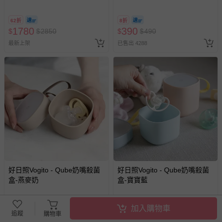
@ 台北科教館 】2026/6/11-
費用，可能會另需加收。
8/30 (電子票券，於展期現場憑
62折
8折
商品實際的配達日期，可於訂單個人資料內的查詢訂單內，
訂單編號兌換，逾期作廢) (大
1780
390
$
$
2850
$
$
490
已出貨通知之訊息為主。
人小孩均一價(3歲以上需購票))
最新上架
已售出 4288
如您收到商品，請依正常流程檢查是否完好，若商品遇瑕疵
情形，您可申請更換新品或退貨，請見：
退貨的辦理流程
。
若您對於會員帳號、商品訂購與資訊、購物流程、付款方
式、折價券與購物金的使用、退貨及商品運送方式等有疑
問，你可詳見：
媽咪愛客服中心
。
預購商品：預購為海外同步代購，遇缺貨即會通知媽咪並協
助取消退款事宜。
商品如因「價格、組合」等錯誤原因，導致無法安排出貨，
會主動以簡訊及mail通知訂單取消事宜，並將提供適當補
償。
好日照Vogito - Qube奶嘴殺菌
好日照Vogito - Qube奶嘴殺菌
盒-燕麥奶
盒-寶寶藍
76折
76折
加入購物車
1049
1049
追蹤
購物車
$
$
1375
$
$
1375