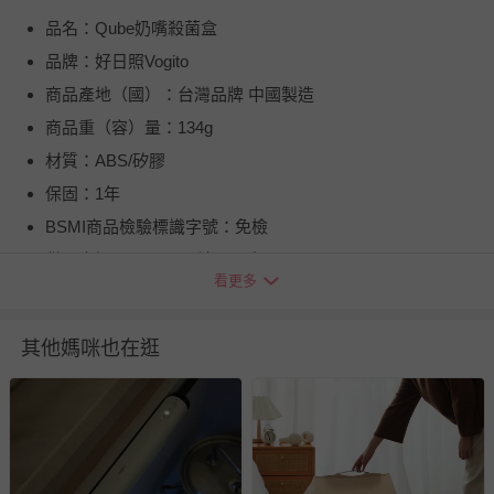
品名：Qube奶嘴殺菌盒
品牌：好日照Vogito
商品產地（國）：台灣品牌 中國製造
商品重（容）量：134g
材質：ABS/矽膠
保固：1年
BSMI商品檢驗標識字號：免檢
供電資訊：mini USB轉USB充電
看更多
退換貨須知
您所購買的商品享有7天的鑑賞期／猶豫期權益，但此期間
其他媽咪也在逛
並非試用期，您所退回的商品必須是未經使用的全新狀態，
包含完整包裝、配件、說明文件及贈品等。
如需退換貨，請於收到商品7天（含例假日內提出），如為
瑕疵退換貨所產生的運費，將由媽咪愛負責處理，若非瑕疵
退貨，您可至『查詢訂單』>『已出貨』中查詢該筆訂單，