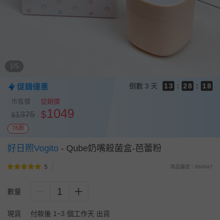
9
9
8
9
8
7
9
8
7
6
8
7
6
5
7
6
5
4
6
5
4
9
1/5
3
5
4
3
8
2
4
3
9
2
7
倒數
3 天
1
3
:
2
8
:
1
6
0
2
1
7
0
5
市售價
促銷價
1
0
6
4
1049
$
1375
$
0
5
3
4
2
76折
3
1
2
0
好日照Vogito
-
Qube奶嘴殺菌盒-芭蕾粉
1
0
5
商品編號：888847
1
數量
現貨
付款後 1~3 個工作天 出貨