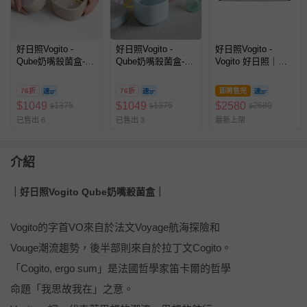
好日照Vogito -
好日照Vogito -
好日照Vogito -
Qube奶嘴殺菌盒-燕
Qube奶嘴殺菌盒-寶
Vogito 好日照｜
麥奶
寶藍
PuréWiser⁺™智能櫥
櫃殺菌燈
76折
76折
即將售完
$
1049
$
1049
$
2580
1375
1375
2680
$
$
$
已售出 6
已售出 3
最新上架
介紹
｜好日照Vogito Qube奶嘴殺菌盒｜
Vogito的字首VO來自於法文Voyage航海探險和
Vouge潮流趨勢，後半部則來自於拉丁文Cogito。
「Cogito, ergo sum」是法國哲學家笛卡爾的哲學
命題「我思故我在」之意。