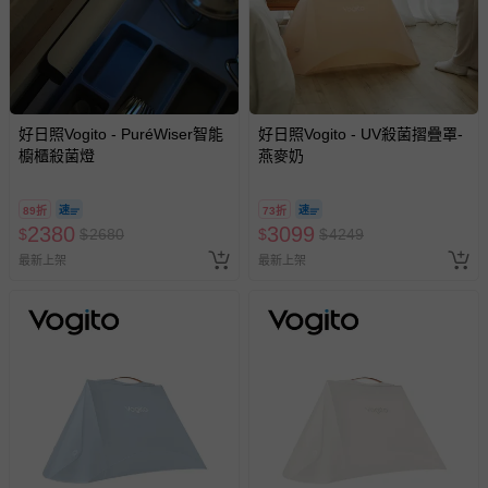
並點選『我要退貨』即可進行申請。若有相關退貨問題，請
至媽咪愛
LINE@客服ID: @mamilove
我們將依序為您處理
與服務，謝謝。
針對滿件折/滿額贈…等活動，如因部份退貨，而該訂單保
好日照Vogito - PuréWiser智能
好日照Vogito - UV殺菌摺疊罩-
留商品未達活動門檻，將以原價計算，活動贈品亦需一併退
櫥櫃殺菌燈
燕麥奶
回。
89折
73折
部分商品依據消費者保護法的規定，不適用七天鑑賞期/猶
2380
3099
$
$
2680
$
$
4249
豫期範圍：
最新上架
易於腐敗、保存期限較短或解約時即將逾期（例如生鮮
最新上架
商品、食品等）。
客製化商品（例如客製生日書、姓名貼等）。
報紙、期刊或雜誌（惟書籍如經拆封、使用，則酌收整
新費用）。
經消費者拆封之影音商品或電腦軟體（例如 DVD、CD
等）。
非以有形媒介提供之數位內容或一經提供即為完成之線