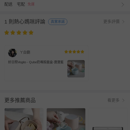
配送
宅配
免運
1 則熱心媽咪評論
更多評價
真實承諾
ㄚ白劉
好日照Vogito - Qube奶嘴殺菌盒-寶寶藍
更多推薦商品
看更多