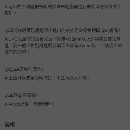
A:可以的！建議把多餘的水珠甩乾後再進行殺菌消毒效果會比
較好。
Q:請問在殺菌奶瓶過程中透出的紫外光會傷害眼睛或皮膚嗎?
A:UVC光屬於短波長光波，厚度>0.2mm以上的物質就無法穿
透，而一般市售奶瓶透明玻璃至少會有0.5mm以上，使用上是
沒有問題的！
Q:Qube要如何清洗?
A:上蓋可以使用酒精擦拭，下盒可以水洗呦！
Q:產品有保固嗎?
A:Vogito提供一年保固喔！
規格