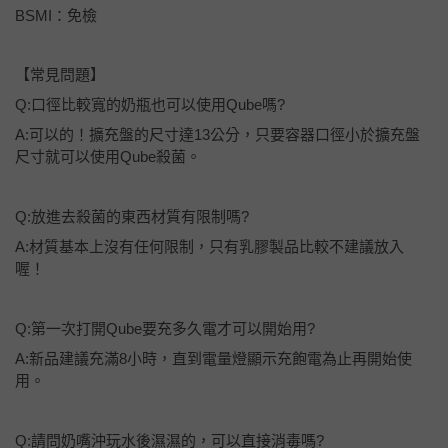
BSMI：免檢
【常見問題】
Q:口徑比較寬的奶瓶也可以使用Qube嗎?
A:可以的！擴充盤的尺寸達13公分，只要容器口徑小於擴充盤
尺寸就可以使用Qube殺菌。
Q:放進去殺菌的東西材質有限制嗎?
A:材質基本上沒有任何限制，只有乳膠製品比較不建議放入
喔！
Q:第一次打開Qube要充多久電才可以開始用?
A:新品建議充滿8小時，直到電量燈顯示充飽電為止再開始使
用。
Q:請問奶嘴沖玩水後濕濕的，可以直接消毒嗎?