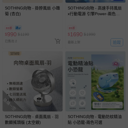
SOTHING向物 - 掛脖風扇 小雛
SOTHING向物 - 高速手持風扇
菊 (杏白)
x行動電源 引擎Power-兩色可
選
83折
85折
990
1690
$
$
1190
$
$
1990
已售出 2
追蹤
最新上架
搶購一空
SOTHING向物 - 桌面風扇 - 羽
SOTHING向物 - 電動防蚊精油
數顯搖頭版 (太空銀)
貼 小恐龍-兩色可選