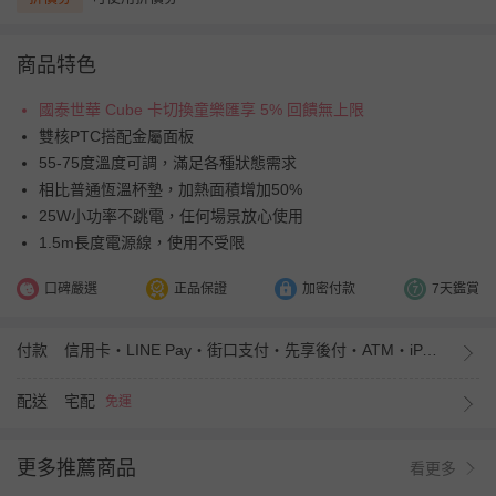
商品特色
國泰世華 Cube 卡切換童樂匯享 5% 回饋無上限
雙核PTC搭配金屬面板
55-75度溫度可調，滿足各種狀態需求
相比普通恆溫杯墊，加熱面積增加50%
25W小功率不跳電，任何場景放心使用
1.5m長度電源線，使用不受限
口碑嚴選
正品保證
加密付款
7天鑑賞
付款
信用卡・LINE Pay・街口支付・先享後付・ATM・iPASS MONEY
配送
宅配
免運
更多推薦商品
看更多