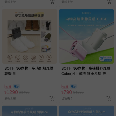
最新上架
最新上架
SOTHING向物 - 多功能熱風烘
SOTHING向物 - 高速掛脖風扇
乾機 朗
Cube(可上飛機 推車風扇 夾
扇)-月光白/冰粉
87折
61折
1290
790
$
$
1490
$
$
1290
最新上架
已售出 6