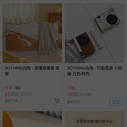
如您收到商品，請依正常流程檢查是否完好，若商品遇瑕疵
情形，您可申請更換新品或退貨，請見：
退貨的辦理流程
。
若您對於會員帳號、商品訂購與資訊、購物流程、付款方
式、折價券與購物金的使用、退貨及商品運送方式等有疑
問，你可詳見：
媽咪愛客服中心
。
預購商品：預購為海外同步代購，遇缺貨即會通知媽咪並協
助取消退款事宜。
搶購一空
商品如因「價格、組合」等錯誤原因，導致無法安排出貨，
會主動以簡訊及mail通知訂單取消事宜，並將提供適當補
SOTHING向物 - 便攜取暖器 暖
SOTHING向物 - 行動電源 小相
償。
鄉
機-白色/棕色
91折
69折
1990
890
$
$
2190
$
$
1290
最新上架
追蹤
最新上架