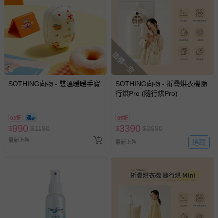
搶購一空
SOTHING向物 - 雙溫暖暖手寶
SOTHING向物 - 折疊烘衣機隨
行烘Pro (隨行烘Pro)
83折
85折
990
3390
$
$
1190
$
$
3990
最新上架
追蹤
最新上架