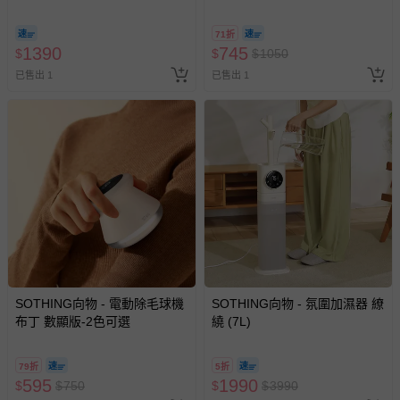
色可選
71折
1390
745
$
$
$
1050
已售出 1
已售出 1
SOTHING向物 - 電動除毛球機
SOTHING向物 - 氛圍加濕器 繚
布丁 數顯版-2色可選
繞 (7L)
79折
5折
595
1990
$
$
750
$
$
3990