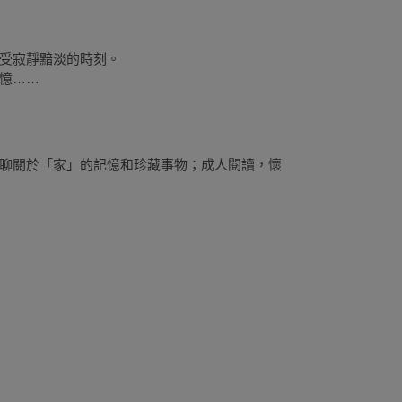
受寂靜黯淡的時刻。
憶……
聊關於「家」的記憶和珍藏事物；成人閱讀，懷