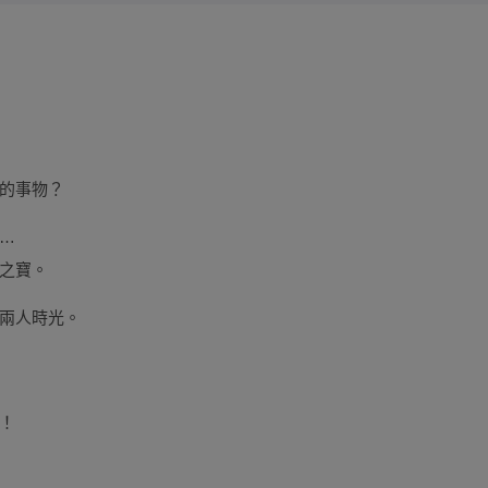
的事物？
…
之寶。
兩人時光。
蜜！