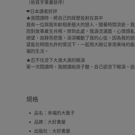
（依首字筆畫排序）
❤日本讀者好評
★我閱讀時，將自己的經歷投射在其中
我有一位與我年齡相差極大的戀人，隨著時間流逝，我
而對故事產生共鳴。想到此處，我淚流滿面，心情煩亂
絕望，寂靜而悲傷，深深觸動了我的心弦。因為我的戀
望能在時間允許的情況下，一起用大碗公享用美味的飯
福的生活。
★忍不住流下大滴大滴的眼淚
第一次閱讀時，我朗讀給孩子聽，自己卻流下眼淚。這
規格
品名：幸福的大盤子
品牌：大好書屋
出版社：大好書屋