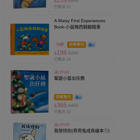
259
$320
$
已售出 10
A Maisy First Experiences
Book-小鼠梅西騎腳踏車
79折
即將售完
198
$250
$
已售出 18
滿1件9折
聖誕小鼠出任務
即將售完
365
$450
$
已售出 10
滿1件9折
我很特別(奇奇兔成長繪本①)