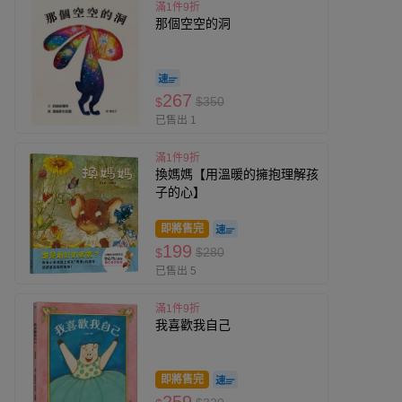
滿1件9折
那個空空的洞
267
$350
$
已售出 1
滿1件9折
換媽媽【用溫暖的擁抱理解孩
子的心】
即將售完
199
$280
$
已售出 5
滿1件9折
我喜歡我自己
即將售完