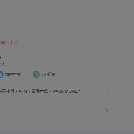
 回饋無上限
事
之人
加密付款
7天鑑賞
先享後付・ATM・貨到付款・iPASS MONEY