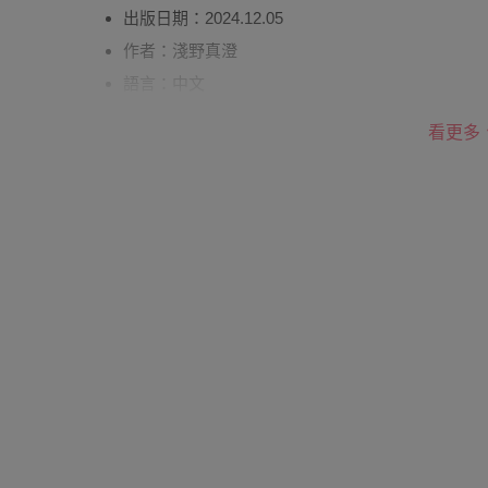
出版日期：2024.12.05
作者：淺野真澄
語言：中文
有無注音：有
看更多
平裝/精裝：精裝
頁數：40
出版地（國）：台灣
供電資訊：無
繪者：石山梓
適用年齡：五歲起親子共讀、成人繪本
退換貨須知
您所購買的商品享有7天的鑑賞期／猶豫期權益，
使用的全新狀態，包含完整包裝、配件、說明文件
如需退換貨，請於收到商品7天（含例假日內提出
責處理，若非瑕疵退貨，您可至『查詢訂單』>『