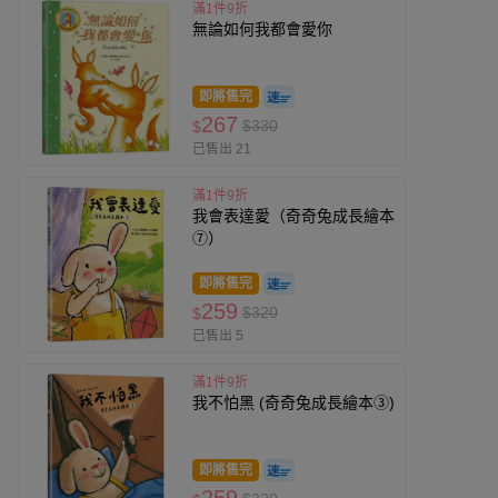
滿1件9折
無論如何我都會愛你
即將售完
267
$330
$
已售出 21
滿1件9折
我會表達愛（奇奇兔成長繪本
⑦）
即將售完
259
$320
$
已售出 5
滿1件9折
我不怕黑 (奇奇兔成長繪本③)
即將售完