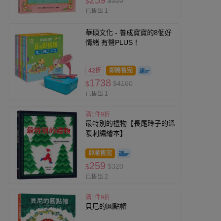
259
$320
$
已售出 1
華碩文化 - 養成寶寶的8個好
情緒 有聲PLUS！
42折
即將售完
1738
$4160
$
已售出 1
滿1件9折
最特別的禮物【長尾玲子的溫
暖刺繡繪本】
即將售完
259
$320
$
已售出 2
滿1件9折
貝尼的圓點帽