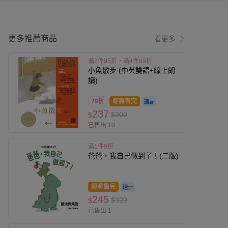
更多推薦商品
看更多
滿2件95折，滿4件89折
小魚散步 (中英雙語+線上朗
讀)
79折
即將售完
237
$300
$
已售出 10
滿1件9折
爸爸，我自己做到了！(二版)
即將售完
245
$320
$
已售出 1