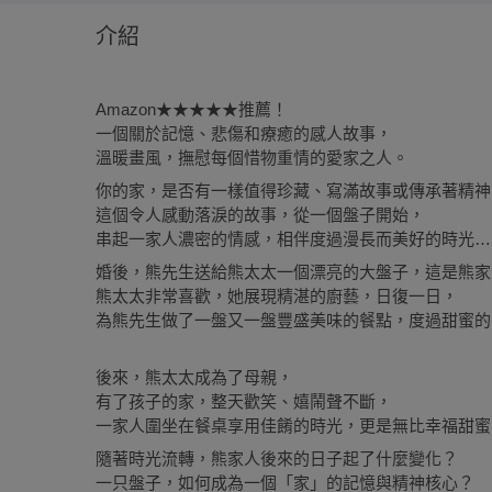
介紹
Amazon★★★★★推薦！
一個關於記憶、悲傷和療癒的感人故事，
溫暖畫風，撫慰每個惜物重情的愛家之人。
你的家，是否有一樣值得珍藏、寫滿故事或傳承著精神
這個令人感動落淚的故事，從一個盤子開始，
串起一家人濃密的情感，相伴度過漫長而美好的時光…
婚後，熊先生送給熊太太一個漂亮的大盤子，這是熊家
熊太太非常喜歡，她展現精湛的廚藝，日復一日，
為熊先生做了一盤又一盤豐盛美味的餐點，度過甜蜜的
後來，熊太太成為了母親，
有了孩子的家，整天歡笑、嬉鬧聲不斷，
一家人圍坐在餐桌享用佳餚的時光，更是無比幸福甜
隨著時光流轉，熊家人後來的日子起了什麼變化？
一只盤子，如何成為一個「家」的記憶與精神核心？