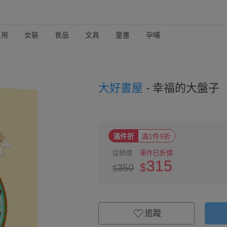
日用
女裝
食品
文具
童書
孕哺
大好書屋
-
幸福的大盤子
滿件折
滿1件9折
促銷價
單件已折價
315
$
350
$
追蹤