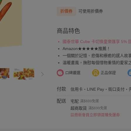
折價券
可使用折價券
商品特色
國泰世華 Cube 卡切換童樂匯享 5%
Amazon★★★★★推薦！
一個關於記憶、悲傷和療癒的感人故
溫暖畫風，撫慰每個惜物重情的愛家
口碑嚴選
正品保證
付款
信用卡・LINE Pay・街口支付・
配送
宅配
滿$699免運
超商取貨
滿$699免運
註冊新會員立即領首購免運券