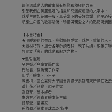
這個溫馨動人的故事帶有撫慰和積極的力量，
引領我們在美麗溫婉的插畫和充滿療癒感的文字中，
感受生命如花開一般，享受當下的美好燦爛，也平心接
順應生命裡的歡喜悲傷，珍惜與親愛之人的點點滴滴回
【本書特色】
★溫暖療癒的畫風，撫慰每個愛家、感性、重情的人。
★題材特殊，適合各年齡讀者群：親子共讀，跟孩子聊
想關於「家」的感動和紀念之物。
❤溫暖推薦
吳在媖／兒童文學作家
尚瑞君／暢銷親子作家
郭孚／繪本．小日子
陳書梅／國立臺灣大學圖書資訊學系暨研究所兼任教授
番紅花／飲食．親子作家
劉亞菲／繪本譯者
盧方方／後青春繪本館主編
薛慧瑩／插畫家
藍依勤／繪本星球212-7版主