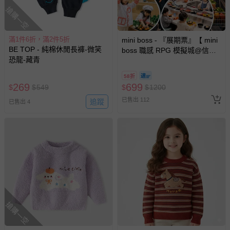
搶購一空
滿1件6折，滿2件5折
mini boss - 『展期票』【 mini
BE TOP - 純棉休閒長褲-微笑
boss 職感 RPG 模擬城@信義
恐龍-藏青
A11 】2026/7/10-8/30 (電子票
券，於展期現場憑訂單編號兌
58折
換，依現場梯次安排入場，逾
269
699
$
$
549
$
$
1200
期作廢) (兒童票(2歲以上)贈一
已售出 112
追蹤
名陪伴成人)
已售出 4
搶購一空