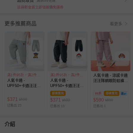
超商取貨
滿$699免運
註冊新會員立即領首購免運券
更多推薦商品
看更多
滿1件95折，滿2件85折
滿1件95折，滿2件85折
人氣卡通 - 涼感卡通
人氣卡通 -
人氣卡通 -
汪汪隊網眼防蚊褲/
UPF50+卡通汪汪隊
UPF50+卡通汪汪隊
空調褲-粉紫
防蚊褲/空調褲-灰藍
防蚊褲/空調褲-藏青
即將售完
86折
即將售完
$
371
590
$
371
$
590
$
590
690
$
$
已售出 23
已售出 13
已售出 1
介紹