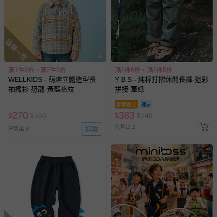
搶購一空
滿1件6折，滿2件5折
滿1件6折，滿2件5折
WELLKIDS - 萌趣立體造型長
Y B S - 純棉打摺休閒長褲-迷彩
袖襯衫-恐龍-黃藍格紋
拼接-軍綠
即將售完
270
383
$
$
550
$
$
740
已售出 2
追蹤
已售出 8