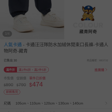
1/4
人氣卡通
-
卡通汪汪隊防水加絨休閒束口長褲-卡通人
物阿奇-藏青
已售出 30
商品編號：883732
進團購
滿件折
滿1件6折，滿2件5折
市售價
促銷價
單件已折價
474
$
890
790
$
$
即將售完
尺碼
105cm、110cm、120cm、130cm、140cm