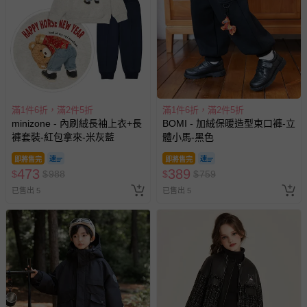
滿1件6折，滿2件5折
滿1件6折，滿2件5折
minizone - 內刷絨長袖上衣+長
BOMI - 加絨保暖造型束口褲-立
褲套裝-紅包拿來-米灰藍
體小馬-黑色
即將售完
即將售完
473
389
$
$
988
$
$
759
已售出 5
已售出 5