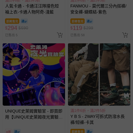
滿1件6折，滿2件5折
滿1件6折，滿2件5折
帶束縛衣、餐搖椅等）。
人氣卡通 - 卡通汪汪隊撞色短
FANMOU - 莫代爾三分內搭褲/
-其他原廠盒裝商品封口處已貼上「不可拆封」，或具警
袖上衣-卡通人物阿奇-淺藍
安全褲-蝴蝶結-紫色
示字句等說明貼紙、封條者。
即將售完
即將售完
國際航空、客運、訂房等服務。
294
119
$
$
590
$
$
299
已售出 5
已售出 58
相關的退換貨辦理流程，可詳見：
退換貨 & 退款問題
其他常見問題：
運送服務：目前提供的運送僅限台灣本島。如您位於離島地
區，可能會無法配送，或須依據商品需加收離島運費。廠商
亦保留出貨與否的權利。離島、偏遠地區、樓層親送等加價
費用，可能會另需加收。
商品實際的配達日期，可於訂單個人資料內的查詢訂單內，
已出貨通知之訊息為主。
如您收到商品，請依正常流程檢查是否完好，若商品遇瑕疵
滿1件6折，滿2件5折
UNIQUE史萊姆實驗室 - 即買即
Y B S - 2WAY可拆式防潑水長
用【UNIQUE史萊姆夜光實驗室
情形，您可申請更換新品或退貨，請見：
退貨的辦理流程
。
褲/短褲-卡其
@ 台北科教館 】2026/6/11-
若您對於會員帳號、商品訂購與資訊、購物流程、付款方
8/30 (電子票券，於展期現場憑
8折
即將售完
式、折價券與購物金的使用、退貨及商品運送方式等有疑