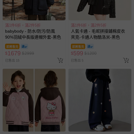
滿1件6折，滿2件5折
滿1件6折，滿2件5折
babybody - 防水/防污/防風
人氣卡通 - 毛呢拼接鋪棉皮衣
90%羽絨中長版連帽外套-黑色
夾克-卡通人物酷洛米-黑色
即將售完
即將售完
1679
599
$
$
2999
$
$
1200
已售出 15
已售出 5