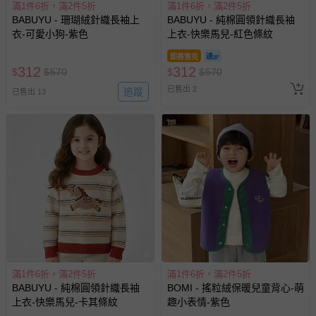
滿1件6折，滿2件5折
滿1件6折，滿2件5折
BABUYU - 珊瑚絨針織長袖上
BABUYU - 純棉圓領針織長袖
衣-可愛小狗-紫色
上衣-快樂馬兒-紅色條紋
即將售完
312
312
$
$
570
$
$
570
已售出 2
追蹤
已售出 13
滿1件6折，滿2件5折
滿1件6折，滿2件5折
BABUYU - 純棉圓領針織長袖
BOMI - 搖粒絨保暖兒童背心-萌
上衣-快樂馬兒-卡其條紋
趣小表情-紫色