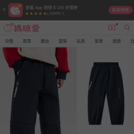
首載 App 現領 $ 100 折價券
點我領券
( 10000+ )
分類
首頁
嬰幼
童裝
玩具
家居
旅遊