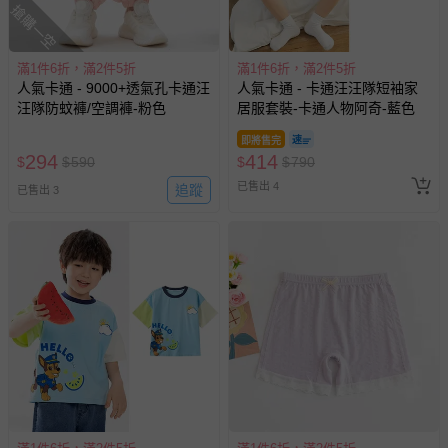
搶購一空
部分商品依據消費者保護法的規定，不適用七天鑑賞期/猶
豫期範圍：
易於腐敗、保存期限較短或解約時即將逾期（例如生鮮
滿1件6折，滿2件5折
滿1件6折，滿2件5折
人氣卡通 - 9000+透氣孔卡通汪
人氣卡通 - 卡通汪汪隊短袖家
商品、食品等）。
汪隊防蚊褲/空調褲-粉色
居服套裝-卡通人物阿奇-藍色
客製化商品（例如客製生日書、姓名貼等）。
即將售完
報紙、期刊或雜誌（惟書籍如經拆封、使用，則酌收整
294
414
$
$
590
$
$
790
新費用）。
已售出 4
追蹤
已售出 3
經消費者拆封之影音商品或電腦軟體（例如 DVD、CD
等）。
非以有形媒介提供之數位內容或一經提供即為完成之線
上服務，經消費者事先同意始提供（例如線上課程、遊
戲或活動點數等）。
已拆封之以下類型商品：
-個人衛生用品（例如尿布、貼身衣物、泳裝、襪子、地
墊、寢具類等）。
-新生兒親膚衣物（嬰幼兒包巾與背巾、包屁衣、學習
褲、紗布衣等）。
-接觸性孕哺產品（奶嘴、奶瓶、擠乳器、哺乳衣、托腹