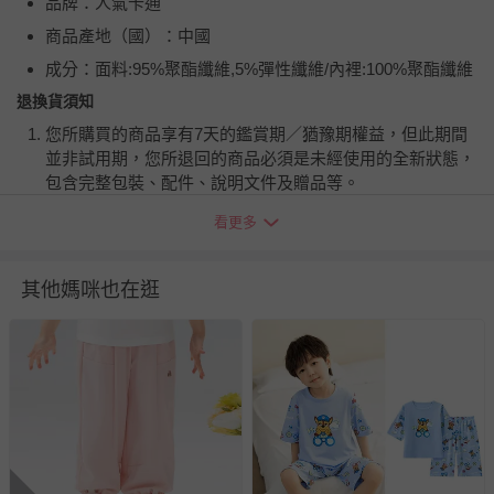
品牌：人氣卡通
商品產地（國）：中國
成分：面料:95%聚酯纖維,5%彈性纖維/內裡:100%聚酯纖維
退換貨須知
您所購買的商品享有7天的鑑賞期／猶豫期權益，但此期間
並非試用期，您所退回的商品必須是未經使用的全新狀態，
包含完整包裝、配件、說明文件及贈品等。
看更多
如需退換貨，請於收到商品7天（含例假日內提出），如為
瑕疵退換貨所產生的運費，將由媽咪愛負責處理，若非瑕疵
退貨，您可至『查詢訂單』>『已出貨』中查詢該筆訂單，
其他媽咪也在逛
並點選『我要退貨』即可進行申請。若有相關退貨問題，請
至媽咪愛
LINE@客服ID: @mamilove
我們將依序為您處理
與服務，謝謝。
針對滿件折/滿額贈…等活動，如因部份退貨，而該訂單保
留商品未達活動門檻，將以原價計算，活動贈品亦需一併退
回。