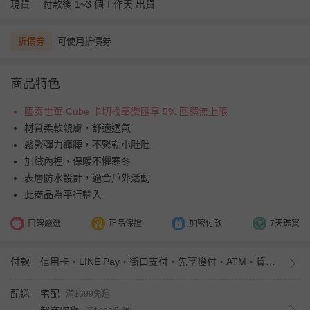
現貨
付款後 1~3 個工作天 出貨
折價券
可使用折價券
商品特色
國泰世華 Cube 卡切換童樂匯享 5% 回饋無上限
材質柔軟親膚，舒適透氣
鬆緊彈力褲腰，不緊勒小肚肚
加絨內裡，保暖不懼寒冬
表層防水設計，適合戶外活動
此商品為平行輸入
口碑嚴選
正品保證
加密付款
7天鑑賞
付款
信用卡・LINE Pay・街口支付・先享後付・ATM・貨到付款・iPASS MONEY
配送
宅配
滿$699免運