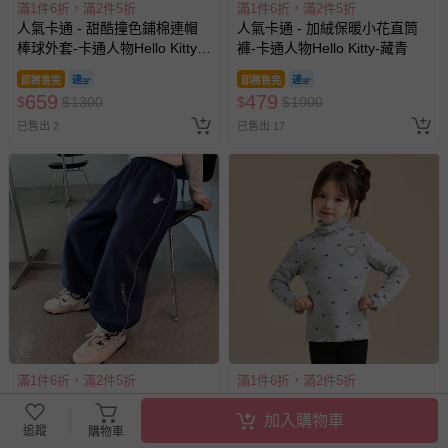
滿1件6折，滿2件5折
滿1件6折，滿2件5折
人氣卡通 - 甜酷撞色鋪棉連帽
人氣卡通 - 加絨保暖小花直筒
棒球外套-卡通人物Hello Kitty-
褲-卡通人物Hello Kitty-藏青
粉色
即將售完
即將售完
659
479
$
$
1300
$
$
1000
已售出 2
已售出 17
滿1件6折，滿2件5折
滿1件6折，滿2件5折
人氣卡通 - 加絨保暖休閒束口
人氣卡通 - 加絨半高領木耳邊
加入購物車
長褲-卡通人物酷洛米-藏青
長袖上衣-卡通人物Hello Kitty-
追蹤
購物車
灰色