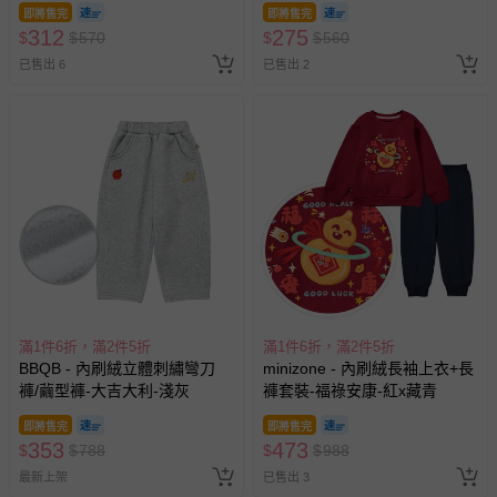
即將售完
即將售完
312
275
$
$
570
$
$
560
已售出 6
已售出 2
滿1件6折，滿2件5折
滿1件6折，滿2件5折
BBQB - 內刷絨立體刺繡彎刀
minizone - 內刷絨長袖上衣+長
褲/繭型褲-大吉大利-淺灰
褲套裝-福祿安康-紅x藏青
即將售完
即將售完
353
473
$
$
788
$
$
988
最新上架
已售出 3