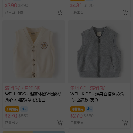
訂單編號兌換，逾期作廢) (大
390
431
$
$
490
$
$
820
問，你可詳見：
媽咪愛客服中心
。
人小孩均一價(3歲以上需購票))
已售出 4265
已售出 1
預購商品：預購為海外同步代購，遇缺貨即會通知媽咪並協
助取消退款事宜。
商品如因「價格、組合」等錯誤原因，導致無法安排出貨，
會主動以簡訊及mail通知訂單取消事宜，並將提供適當補
償。
滿1件6折，滿2件5折
滿1件6折，滿2件5折
WELLKIDS - 棉質休閒V領開衫
WELLKIDS - 經典百搭開衫背
背心-小熊徽章-奶油白
心-拉鍊款-灰色
即將售完
即將售完
270
270
$
$
550
$
$
550
已售出 2
已售出 8