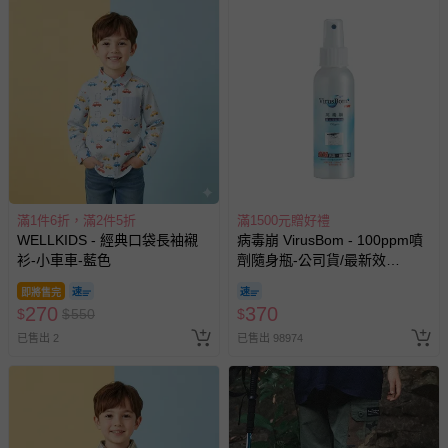
滿1件6折，滿2件5折
滿1500元贈好禮
WELLKIDS - 經典口袋長袖襯
病毒崩 VirusBom - 100ppm噴
衫-小車車-藍色
劑隨身瓶-公司貨/最新效
期-100ml
即將售完
270
370
$
$
550
$
已售出 2
已售出 98974