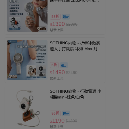
速手持風扇 冰炫Pro-月光白/
星空灰-283g
58折
1390
$2390
$
最新上架
SOTHING向物 - 折疊冰敷高
速大手持風扇 冰炫 Max-月光
白/星空灰-350g
6折
1490
$2490
$
最新上架
SOTHING向物 - 行動電源 小
相機mini-棕色/白色
86折
1190
$1390
$
最新上架