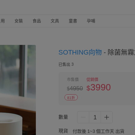
日用
女裝
食品
文具
童書
孕哺
SOTHING向物
-
除菌無霧加
已售出 3
市售價
促銷價
3990
$
4950
$
81折
1
數量
現貨
付款後 1~3 個工作天 出貨