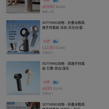
82折
6990
$8490
$
最新上架
SOTHING向物 - 折疊冰敷高
速手持風扇 冰炫-月光白/星空
灰-200g
52折
1190
$2290
$
已售出 1
SOTHING向物 - 高速手持風
扇 引擎-杏白/深灰
58折
690
$1190
$
已售出 1
SOTHING向物 - 折疊冰敷高