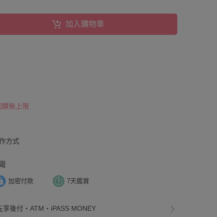
加入購物車
 回饋無上限
操作方式
電
加密付款
7天鑑賞
享後付・ATM・iPASS MONEY