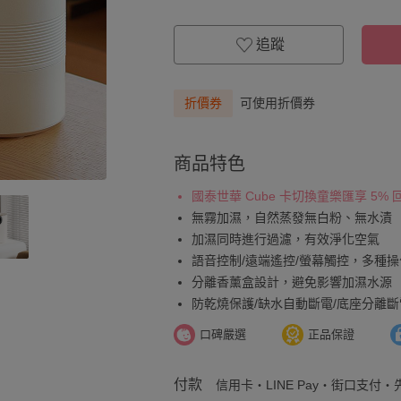
追蹤
折價券
可使用折價券
商品特色
國泰世華 Cube 卡切換童樂匯享 5%
無霧加濕，自然蒸發無白粉、無水漬
加濕同時進行過濾，有效淨化空氣
語音控制/遠端遙控/螢幕觸控，多種
分離香薰盒設計，避免影響加濕水源
防乾燒保護/缺水自動斷電/底座分離斷
口碑嚴選
正品保證
付款
信用卡・LINE Pay・街口支付・先