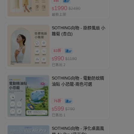
8折
1990
$2490
$
最新上架
SOTHING向物 - 掛脖風扇 小
雛菊 (杏白)
83折
990
$1190
$
已售出 2
SOTHING向物 - 電動防蚊精
油貼 小恐龍-兩色可選
76折
599
$790
$
已售出 1
SOTHING向物 - 淨化桌面風