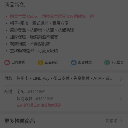
商品特色
國泰世華 Cube 卡切換童樂匯享 5% 回饋無上限
帽子+圍巾一體式設計，實用方便
原紗發熱、抗靜電、抗菌、抗起毛球
加厚保暖，吸濕鎖溫不懼寒
親膚細膩，不摩擦肌膚
童趣動物造型，可愛又吸睛
口碑嚴選
正品保證
加密付款
7天鑑賞
付款
信用卡・LINE Pay・街口支付・先享後付・ATM・貨到付款・iPASS MONEY
配送
宅配
滿$699免運
超商取貨
滿$699免運
註冊新會員立即領首購免運券
更多推薦商品
看更多