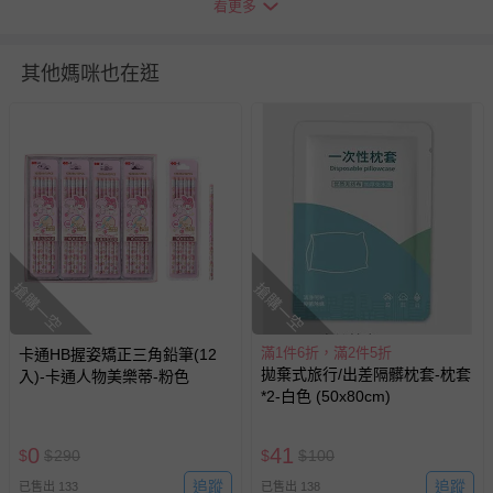
看更多
退換貨須知
其他媽咪也在逛
您所購買的商品享有7天的鑑賞期／猶豫期權益，但此期間
並非試用期，您所退回的商品必須是未經使用的全新狀態，
包含完整包裝、配件、說明文件及贈品等。
如需退換貨，請於收到商品7天（含例假日內提出），如為
瑕疵退換貨所產生的運費，將由媽咪愛負責處理，若非瑕疵
退貨，您可至『查詢訂單』>『已出貨』中查詢該筆訂單，
並點選『我要退貨』即可進行申請。若有相關退貨問題，請
搶購一空
搶購一空
至媽咪愛
LINE@客服ID: @mamilove
我們將依序為您處理
與服務，謝謝。
滿1件6折，滿2件5折
卡通HB握姿矯正三角鉛筆(12
針對滿件折/滿額贈…等活動，如因部份退貨，而該訂單保
拋棄式旅行/出差隔髒枕套-枕套
入)-卡通人物美樂蒂-粉色
留商品未達活動門檻，將以原價計算，活動贈品亦需一併退
*2-白色 (50x80cm)
回。
0
41
$
$
290
$
$
100
部分商品依據消費者保護法的規定，不適用七天鑑賞期/猶
追蹤
追蹤
已售出 133
已售出 138