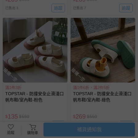
追蹤
追蹤
已售出 3
已售出 7
搶購一空
搶購一空
滿1件3折
滿1件6折，滿2件5折
TOPSTAR - 防撞安全止滑淺口
TOPSTAR - 防撞安全止滑淺口
帆布鞋/室內鞋-粉色
帆布鞋/室內鞋-綠色
135
269
$
$
550
$
$
550
追蹤
追蹤
已售出 8
已售出 12
補貨通知我
追蹤
購物車