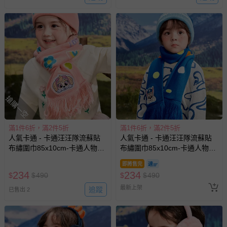
豫期範圍：
易於腐敗、保存期限較短或解約時即將逾期（例如生鮮
商品、食品等）。
客製化商品（例如客製生日書、姓名貼等）。
報紙、期刊或雜誌（惟書籍如經拆封、使用，則酌收整
新費用）。
經消費者拆封之影音商品或電腦軟體（例如 DVD、CD
等）。
搶購一空
非以有形媒介提供之數位內容或一經提供即為完成之線
上服務，經消費者事先同意始提供（例如線上課程、遊
滿1件6折，滿2件5折
滿1件6折，滿2件5折
戲或活動點數等）。
人氣卡通 - 卡通汪汪隊流蘇貼
人氣卡通 - 卡通汪汪隊流蘇貼
已拆封之以下類型商品：
布繡圍巾85x10cm-卡通人物天
布繡圍巾85x10cm-卡通人物阿
-個人衛生用品（例如尿布、貼身衣物、泳裝、襪子、地
天-粉色
奇-藍色
即將售完
墊、寢具類等）。
234
234
$
$
490
$
$
490
-新生兒親膚衣物（嬰幼兒包巾與背巾、包屁衣、學習
最新上架
追蹤
褲、紗布衣等）。
已售出 2
-接觸性孕哺產品（奶嘴、奶瓶、擠乳器、哺乳衣、托腹
帶束縛衣、餐搖椅等）。
-其他原廠盒裝商品封口處已貼上「不可拆封」，或具警