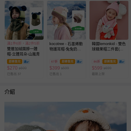
滿1件6折，滿2件5折
kocotree - 石墨烯動
韓國lemonkid - 雙色
雙層加絨圍脖一體
物護耳帽-兔兔奶糖
球糖果帽二件套(圍
帽-立體耳朵-山嵐青
(M(50-54CM))
巾+帽子)-粉小免 (小
碼 (帽圍48cm))
即將售完
67折
即將售完
86折
即將售完
$
270
$
399
$
599
600
599
699
$
$
$
已售出 37
已售出 1
最新上架
介紹