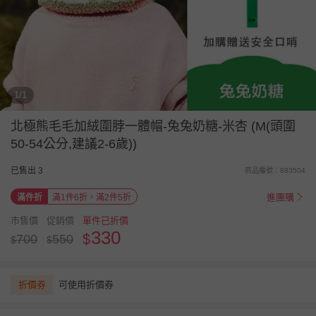
1/1
北極熊毛毛加絨圍脖一體帽-兔兔奶糖-米杏 (M(頭圍
50-54公分,建議2-6歲))
已售出 3
商品編號：883504
進團購
滿件折
滿1件6折，滿2件5折
市售價
促銷價
單件已折價
330
$
700
550
$
$
折價券
可使用折價券