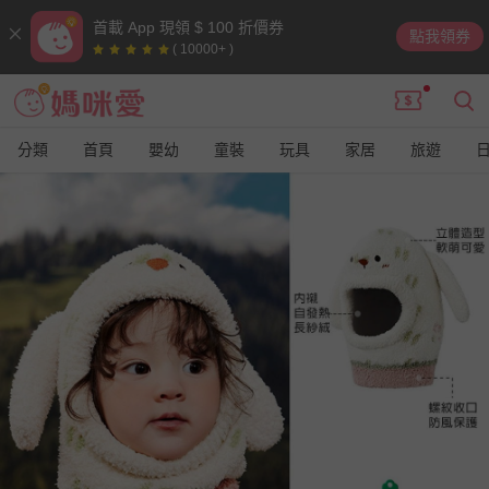
首載 App 現領 $ 100 折價券
點我領券
( 10000+ )
分類
首頁
嬰幼
童裝
玩具
家居
旅遊