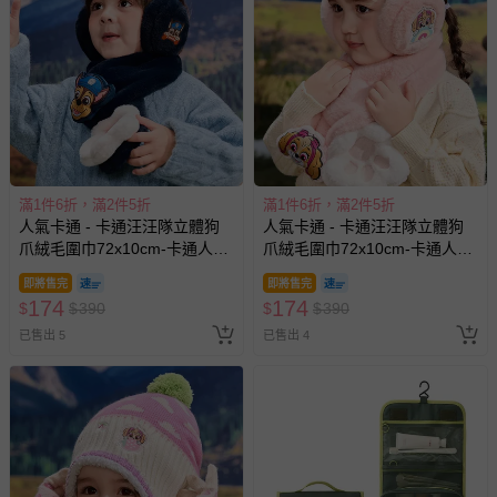
示字句等說明貼紙、封條者。
國際航空、客運、訂房等服務。
相關的退換貨辦理流程，可詳見：
退換貨 & 退款問題
其他常見問題：
運送服務：目前提供的運送僅限台灣本島。如您位於離島地
滿1件6折，滿2件5折
滿1件6折，滿2件5折
人氣卡通 - 卡通汪汪隊立體狗
人氣卡通 - 卡通汪汪隊立體狗
區，可能會無法配送，或須依據商品需加收離島運費。廠商
爪絨毛圍巾72x10cm-卡通人物
爪絨毛圍巾72x10cm-卡通人物
亦保留出貨與否的權利。離島、偏遠地區、樓層親送等加價
阿奇-藏青
天天-粉色
費用，可能會另需加收。
即將售完
即將售完
174
174
$
$
390
$
$
390
商品實際的配達日期，可於訂單個人資料內的查詢訂單內，
已出貨通知之訊息為主。
已售出 5
已售出 4
如您收到商品，請依正常流程檢查是否完好，若商品遇瑕疵
情形，您可申請更換新品或退貨，請見：
退貨的辦理流程
。
若您對於會員帳號、商品訂購與資訊、購物流程、付款方
式、折價券與購物金的使用、退貨及商品運送方式等有疑
問，你可詳見：
媽咪愛客服中心
。